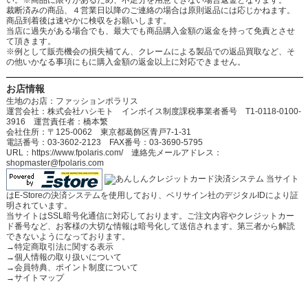
い。※商品に限りがあるため、不足分を用意できない場合返金となります。
裁断済みの商品、４営業日以降のご連絡の場合は原則返品には応じかねます。
商品到着後は速やかに検収をお願いします。
当店に過失がある場合でも、最大でも商品購入金額の返金を持って免責とさせ
て頂きます。
※例として販売機会の損失補てん、クレームによる製品での返品買取など、そ
の他いかなる事項にもに購入金額の返金以上に対応できません。
お店情報
生地のお店：ファッションポラリス
運営会社：株式会社ハシモト インボイス制度課税事業者番号 T1-0118-0100-
3916 運営責任者：橋本繁
会社住所：〒125-0062 東京都葛飾区青戸7-1-31
電話番号：03-3602-2123 FAX番号：03-3690-5795
URL：https://www.fpolaris.com/ 連絡先メールアドレス：
shopmaster@fpolaris.com
当サイト
はE-Storeの決済システムを使用しており、ベリサイン社のデジタルIDにより証
明されています。
当サイトはSSL暗号化通信に対応しております。ご注文内容やクレジットカー
ド番号など、お客様の大切な情報は暗号化して送信されます。第三者から解読
できないようになっております。
→
特定商取引法に関する表示
→
個人情報の取り扱いについて
→
会員特典、ポイント制度について
→
サイトマップ