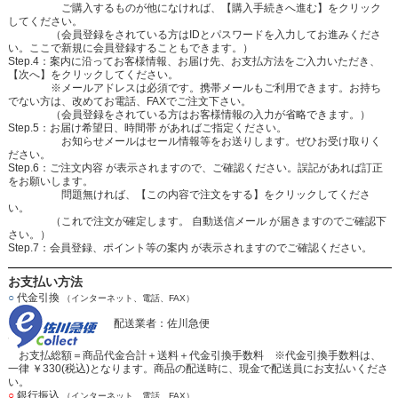
ご購入するものが他になければ、【購入手続きへ進む】をクリック
してください。
（会員登録をされている方はIDとパスワードを入力してお進みくださ
い。ここで新規に会員登録することもできます。）
Step.4：案内に沿ってお客様情報、お届け先、お支払方法をご入力いただき、
【次へ】をクリックしてください。
※メールアドレスは必須です。携帯メールもご利用できます。お持ち
でない方は、改めてお電話、FAXでご注文下さい。
（会員登録をされている方はお客様情報の入力が省略できます。）
Step.5：お届け希望日、時間帯 があればご指定ください。
お知らせメールはセール情報等をお送りします。ぜひお受け取りく
ださい。
Step.6：ご注文内容 が表示されますので、ご確認ください。誤記があれば訂正
をお願いします。
問題無ければ、【この内容で注文をする】をクリックしてくださ
い。
（これで注文が確定します。 自動送信メール が届きますのでご確認下
さい。）
Step.7：会員登録、ポイント等の案内 が表示されますのでご確認ください。
お支払い方法
○
代金引換
（インターネット、電話、FAX）
配送業者：佐川急便
お支払総額＝商品代金合計＋送料＋代金引換手数料 ※代金引換手数料は、
一律 ￥330(税込)となります。商品の配送時に、現金で配送員にお支払いくださ
い。
○
銀行振込
（インターネット、電話、FAX）