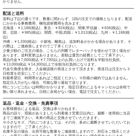
かりません。
配送と送料
送料は下記の通りです。数量に関わらず、1回の注文での価格となります。配送
にかかわる事務費用、梱包資材費用を含みます。
北海道：￥1,188(税込)、東北：￥924(税込)、関東,甲信越：￥836(税込)、中
部、北陸：￥985(税込)、関西、中国,四国：￥1,012(税込)、九州：￥1,188(税
込)
沖縄：￥1,330(税込) ※僻地、離島は、追加料金がかかる場合があります。そ
の際は、ご連絡致しますのでご了承ください。
少量少額のご注文の場合、こちらの判断でレターパックを使わせて頂く場合が
あります。送料変更はありません。差額は運営の経費としてご了承下さい。
商品代金￥7,000(税込:￥7,700)以上のお買い上げで送料を半額当社負担、
￥13,000(税込:￥14,300)以上で全額当社負担になります。
代金引換便を除き、入金確認後の発送とさせて頂きます。発送日は注文から３
日程度を目安にしてください。
到着希望日、時間帯があればご指定ください。※到着の確約ではありません。
指定日入力がない場合、可能な限り最短で送ります。
特にコンビニ払いは時間がかかります。指定日遅れによるキャンセルは余程で
無い限り承れません。日程に余裕がない場合、電話で注文してください。
返品・返金・交換・免責事項
お客様都合による返品、交換は承りかねます。
商品の誤り、瑕疵がありましたら到着後３営業日以内に、裁断・使用前に当店
までご連絡下さい。本来の商品と交換させていただきます。
※小さなキズ、汚れにつきましては、その分、多めに裁断させていただいてお
りますので、ご了承ください。
在庫不足の場合、出荷可能な数量をご連絡致しますので、対応をご指示くださ