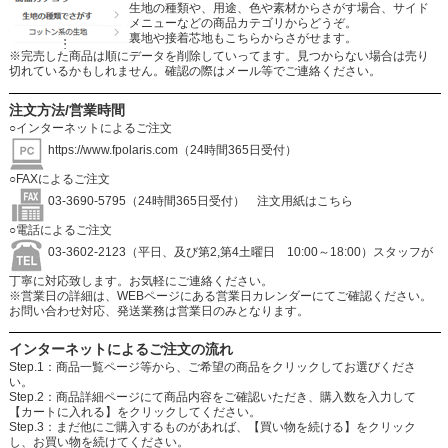
生地の種類や、用途、色や素材からさがす場合、サイド
メニューなどの商品カテゴリからどうぞ。
裏地や接着芯地もこちらからさがせます。
※完売した商品は順にデータを削除していってます。見つからない場合は売り
切れているかもしれません。確認の際はメール等でご連絡ください。
注文方法/営業時間
○インターネットによるご注文
https://www.fpolaris.com
（24時間365日受付）
○FAXによるご注文
03-3690-5795（24時間365日受付）
注文用紙はこちら
○電話によるご注文
03-3602-2123（平日、及び第2,第4土曜日 10:00～18:00）スタッフが
丁寧に対応致します。お気軽にご連絡ください。
※営業日の詳細は、WEBページにある営業日カレンダーにてご確認ください。
お問い合わせ対応、発送業務は営業日のみとなります。
インターネットによるご注文の流れ
Step.1：商品一覧ページ等から、ご希望の商品をクリックしてお選びくださ
い。
Step.2：商品詳細ページにて商品内容をご確認いただき、購入数を入力して
【カートに入れる】をクリックしてください。
Step.3：まだ他にご購入するものがあれば、【買い物を続ける】をクリック
し、お買い物を続けてください。