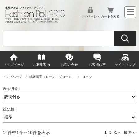
マイページへ
カートをみる
トップページ
ご利用案内
お問い合せ
お客様の声
サイトマップ
トップページ
綿麻薄手（ローン、ブロード…
ローン
表示切替：
並び順：
14件中1件～10件を表示
1
2
次へ
最後へ