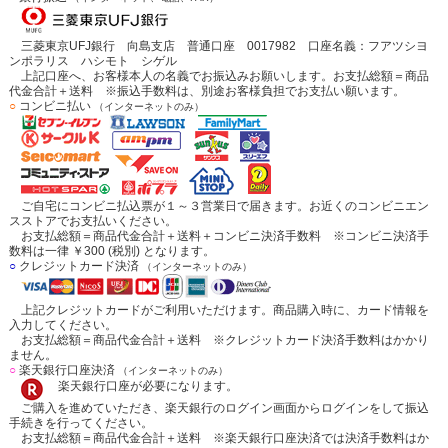
三菱東京UFJ銀行 向島支店 普通口座 0017982 口座名義：フアツシヨ
ンポラリス ハシモト シゲル
上記口座へ、お客様本人の名義でお振込みお願いします。お支払総額＝商品
代金合計＋送料 ※振込手数料は、別途お客様負担でお支払い願います。
○
コンビニ払い
（インターネットのみ）
ご自宅にコンビニ払込票が１～３営業日で届きます。お近くのコンビニエン
スストアでお支払いください。
お支払総額＝商品代金合計＋送料＋コンビニ決済手数料 ※コンビニ決済手
数料は一律 ￥300 (税別) となります。
○
クレジットカード決済
（インターネットのみ）
上記クレジットカードがご利用いただけます。商品購入時に、カード情報を
入力してください。
お支払総額＝商品代金合計＋送料 ※クレジットカード決済手数料はかかり
ません。
○
楽天銀行口座決済
（インターネットのみ）
楽天銀行口座が必要になります。
ご購入を進めていただき、楽天銀行のログイン画面からログインをして振込
手続きを行ってください。
お支払総額＝商品代金合計＋送料 ※楽天銀行口座決済では決済手数料はか