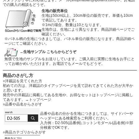
での購入の相談もどうぞ。
生地の販売単位
生地は50cm以上、10cm単位の販売です。単価も10cm
で表記してあります。
※1mの場合、数量は10となります。
生地巾は、生地により異なります。商品詳細ページでご
確認ください。
※パネル柄の生地につきましては、パネル単位の販売になります。商品詳細ペ
ージにてご確認ください。
→生地サンプル こちらからどうぞ
無償で生地のサンプルをお送りしています。ご購入前に実際に生地をお手にと
ってお確かめいただけます。お電話でもメールでもどうぞ。
商品のさがし方
○洋裁誌を見てくれた方
初めての方は、洋裁誌のタイアップページを見て訪れてきてくれた方が大半か
と思います。
発売中の洋裁誌に掲載してある生地や、お得なセットはトップページに掲載し
てあります。
→トップページ
○品番や品名からさがす
品番や品名の分かる生地につきましては、サイドバーや
ヘッダーにある検索窓をご利用ください。
入力例：D2-505(品番例),コットンモダール(品名例)※部
分検索でOKです。
○商品カテゴリからさがす