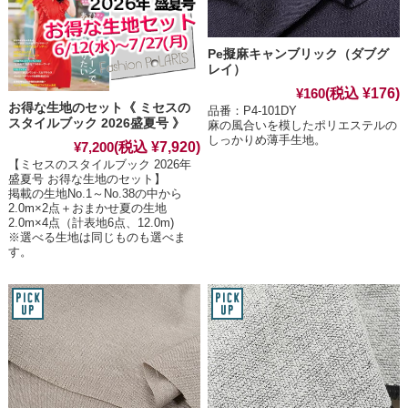
Pe擬麻キャンブリック（ダブグ
レイ）
(税込 ¥176)
¥160
お得な生地のセット《 ミセスの
品番：P4-101DY
スタイルブック 2026盛夏号 》
麻の風合いを模したポリエステルの
しっかりめ薄手生地。
(税込 ¥7,920)
¥7,200
【ミセスのスタイルブック 2026年
盛夏号 お得な生地のセット】
掲載の生地No.1～No.38の中から
2.0m×2点＋おまかせ夏の生地
2.0m×4点（計表地6点、12.0m)
※選べる生地は同じものも選べま
す。