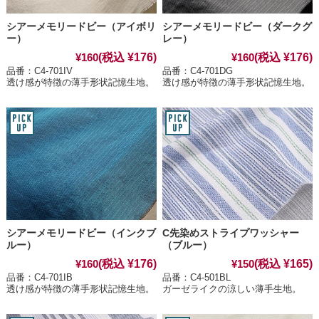
シアーメモリードビー（アイボリ
シアーメモリードビー（ダークグ
ー）
レー）
(税込 ¥176)
(税込 ¥176)
¥160
¥160
品番：C4-701IV
品番：C4-701DG
透け感が特徴の薄手形状記憶生地。
透け感が特徴の薄手形状記憶生地。
シアーメモリードビー（インクブ
C先染めストライプワッシャー
ルー）
（ブルー）
(税込 ¥176)
(税込 ¥165)
¥160
¥150
品番：C4-701IB
品番：C4-501BL
透け感が特徴の薄手形状記憶生地。
ガーゼライクの涼しい薄手生地。