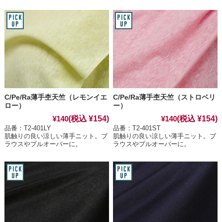
C/Pe/Ra薄手杢天竺（レモンイエ
C/Pe/Ra薄手杢天竺（ストロベリ
ロー）
ー）
(税込 ¥154)
(税込 ¥154)
¥140
¥140
品番：T2-401LY
品番：T2-401ST
肌触りの良い涼しい薄手ニット。ブ
肌触りの良い涼しい薄手ニット。ブ
ラウスやプルオーバーに。
ラウスやプルオーバーに。