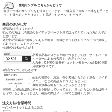
→生地サンプル こちらからどうぞ
無償で生地のサンプルをお送りしています。ご購入前に実際に生地をお手にと
ってお確かめいただけます。お電話でもメールでもどうぞ。
商品のさがし方
○洋裁誌を見てくれた方
初めての方は、洋裁誌のタイアップページを見て訪れてきてくれた方が大半か
と思います。
発売中の洋裁誌に掲載してある生地や、お得なセットはトップページに掲載し
てあります。
→トップページ
○品番や品名からさがす
品番や品名の分かる生地につきましては、サイドバーや
ヘッダーにある検索窓をご利用ください。
入力例：D2-505(品番例),コットンモダール(品名例)※部
分検索でOKです。
○商品カテゴリからさがす
生地の種類や、用途、色や素材からさがす場合、サイド
メニューなどの商品カテゴリからどうぞ。
裏地や接着芯地もこちらからさがせます。
※完売した商品は順にデータを削除していってます。見つからない場合は売り
切れているかもしれません。確認の際はメール等でご連絡ください。
注文方法/営業時間
○インターネットによるご注文