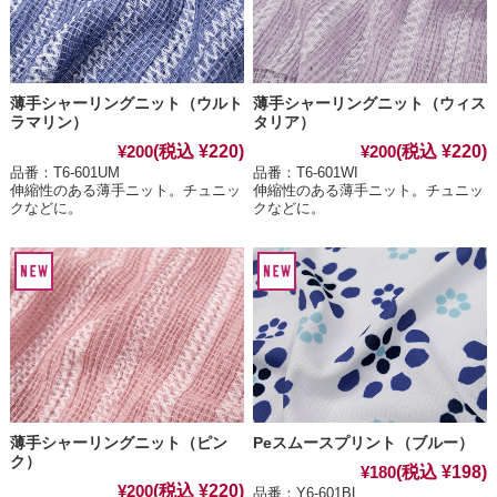
薄手シャーリングニット（ウルト
薄手シャーリングニット（ウィス
ラマリン）
タリア）
(税込 ¥220)
(税込 ¥220)
¥200
¥200
品番：T6-601UM
品番：T6-601WI
伸縮性のある薄手ニット。チュニッ
伸縮性のある薄手ニット。チュニッ
クなどに。
クなどに。
薄手シャーリングニット（ピン
Peスムースプリント（ブルー）
ク）
(税込 ¥198)
¥180
(税込 ¥220)
¥200
品番：Y6-601BL