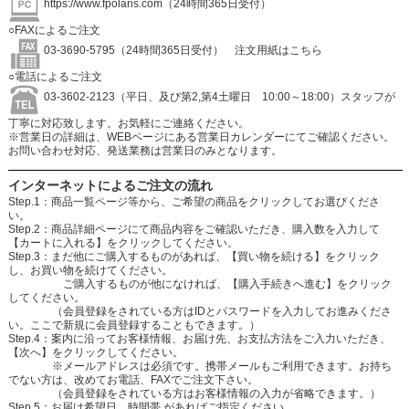
https://www.fpolaris.com
（24時間365日受付）
○FAXによるご注文
03-3690-5795（24時間365日受付）
注文用紙はこちら
○電話によるご注文
03-3602-2123（平日、及び第2,第4土曜日 10:00～18:00）スタッフが
丁寧に対応致します。お気軽にご連絡ください。
※営業日の詳細は、WEBページにある営業日カレンダーにてご確認ください。
お問い合わせ対応、発送業務は営業日のみとなります。
インターネットによるご注文の流れ
Step.1：商品一覧ページ等から、ご希望の商品をクリックしてお選びくださ
い。
Step.2：商品詳細ページにて商品内容をご確認いただき、購入数を入力して
【カートに入れる】をクリックしてください。
Step.3：まだ他にご購入するものがあれば、【買い物を続ける】をクリック
し、お買い物を続けてください。
ご購入するものが他になければ、【購入手続きへ進む】をクリック
してください。
（会員登録をされている方はIDとパスワードを入力してお進みくださ
い。ここで新規に会員登録することもできます。）
Step.4：案内に沿ってお客様情報、お届け先、お支払方法をご入力いただき、
【次へ】をクリックしてください。
※メールアドレスは必須です。携帯メールもご利用できます。お持ち
でない方は、改めてお電話、FAXでご注文下さい。
（会員登録をされている方はお客様情報の入力が省略できます。）
Step.5：お届け希望日、時間帯 があればご指定ください。