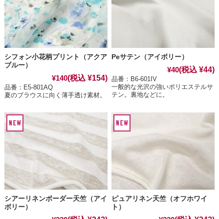
シフォン小花柄プリント（アクア
Peサテン（アイボリー）
ブルー）
(税込 ¥44)
¥40
(税込 ¥154)
¥140
品番：B6-601IV
一般的な光沢の強いポリエステルサ
品番：E5-801AQ
テン。裏地などに。
夏のブラウスに向く薄手透け素材。
シアーリネンボーダー天竺（アイ
ピュアリネン天竺（オフホワイ
ボリー）
ト）