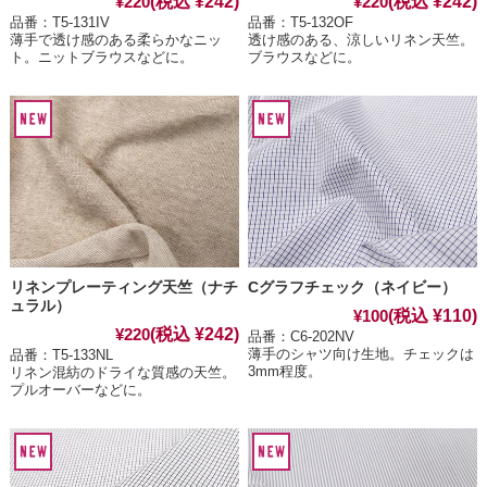
(税込 ¥242)
(税込 ¥242)
¥220
¥220
品番：T5-131IV
品番：T5-132OF
薄手で透け感のある柔らかなニッ
透け感のある、涼しいリネン天竺。
ト。ニットブラウスなどに。
ブラウスなどに。
リネンプレーティング天竺（ナチ
Cグラフチェック（ネイビー）
ュラル）
(税込 ¥110)
¥100
(税込 ¥242)
¥220
品番：C6-202NV
薄手のシャツ向け生地。チェックは
品番：T5-133NL
3mm程度。
リネン混紡のドライな質感の天竺。
プルオーバーなどに。