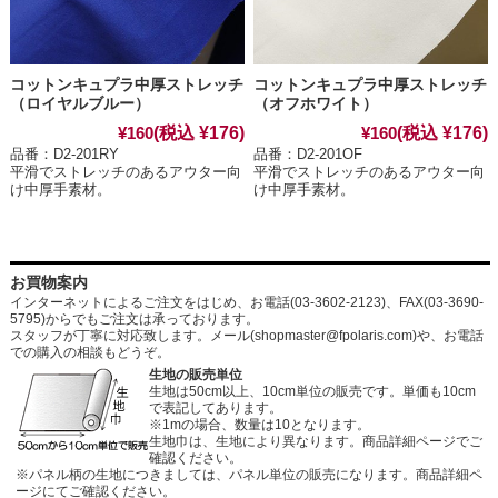
コットンキュプラ中厚ストレッチ
コットンキュプラ中厚ストレッチ
（ロイヤルブルー）
（オフホワイト）
(税込 ¥176)
(税込 ¥176)
¥160
¥160
品番：D2-201RY
品番：D2-201OF
平滑でストレッチのあるアウター向
平滑でストレッチのあるアウター向
け中厚手素材。
け中厚手素材。
お買物案内
インターネットによるご注文をはじめ、お電話(03-3602-2123)、FAX(03-3690-
5795)からでもご注文は承っております。
スタッフが丁寧に対応致します。メール
(shopmaster@fpolaris.com)
や、お電話
での購入の相談もどうぞ。
生地の販売単位
生地は50cm以上、10cm単位の販売です。単価も10cm
で表記してあります。
※1mの場合、数量は10となります。
生地巾は、生地により異なります。商品詳細ページでご
確認ください。
※パネル柄の生地につきましては、パネル単位の販売になります。商品詳細ペ
ージにてご確認ください。