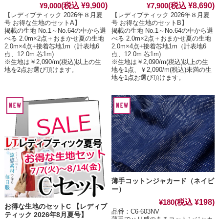
(税込 ¥9,900)
(税込 ¥8,690)
¥9,000
¥7,900
【レディブティック 2026年８月夏
【レディブティック 2026年８月夏
号 お得な生地のセットA】
号 お得な生地のセットB】
掲載の生地 No.1～No.64の中から選
掲載の生地 No.1～No.64の中から選
べる 2.0m×2点＋おまかせ夏の生地
べる 2.0m×2点＋おまかせ夏の生地
2.0m×4点+接着芯地1m（計表地6
2.0m×4点+接着芯地1m（計表地6
点、12.0m 芯1m)
点、12.0m 芯1m)
※生地は￥2,090/m(税込)以上の生
※生地は￥2,090/m(税込)以上の生
地を2点お選び頂けます。
地を1点、￥2,090/m(税込)未満の生
地を1点お選び頂けます。
薄手コットンジャカード（ネイビ
ー）
(税込 ¥198)
¥180
お得な生地のセットC 【レディブ
品番：C6-603NV
ティック 2026年8月夏号】