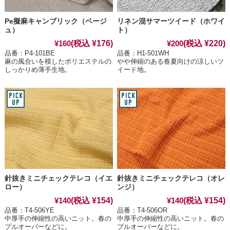
Pe擬麻キャンブリック（ベージ
リネン混サマーツイード（ホワイ
ュ）
ト）
(税込 ¥176)
(税込 ¥220)
¥160
¥200
品番：P4-101BE
品番：H1-501WH
麻の風合いを模したポリエステルの
やや伸縮のある春夏向けの涼しいツ
しっかりめ薄手生地。
イード地。
針抜きミニチェックテレコ（イエ
針抜きミニチェックテレコ（オレ
ロー）
ンジ）
(税込 ¥154)
(税込 ¥154)
¥140
¥140
品番：T4-506YE
品番：T4-506OR
中厚手の伸縮性の高いニット。春の
中厚手の伸縮性の高いニット。春の
プルオーバーなどに。
プルオーバーなどに。