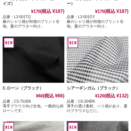
イズ）
ー）
(税込 ¥187)
(税込 ¥187)
¥170
¥170
品番：L3-501TQ
品番：L3-501GY
麻のシャリ感が特徴のプリント生
麻のシャリ感が特徴のプリント生
地。夏のアウター向け。
地。夏のアウター向け。
C.ローン（ブラック）
シアーギンガム（ブラック）
(税込 ¥66)
(税込 ¥132)
¥60
¥120
品番：C5-701BK
品番：C6-204BK
薄手ブラウス向け生地。一般的な綿
薄手の透け素材。ハリ感があり、夏
ローンです。
のブラウスなどに。