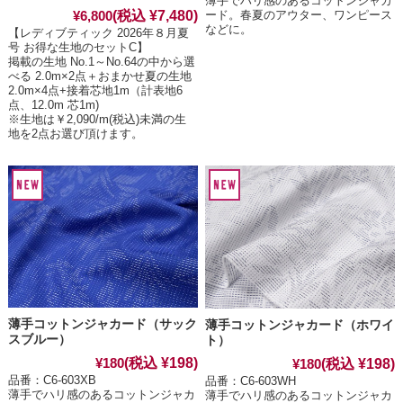
薄手でハリ感のあるコットンジャカ
(税込 ¥7,480)
ード。春夏のアウター、ワンピース
¥6,800
などに。
【レディブティック 2026年８月夏
号 お得な生地のセットC】
掲載の生地 No.1～No.64の中から選
べる 2.0m×2点＋おまかせ夏の生地
2.0m×4点+接着芯地1m（計表地6
点、12.0m 芯1m)
※生地は￥2,090/m(税込)未満の生
地を2点お選び頂けます。
薄手コットンジャカード（サック
薄手コットンジャカード（ホワイ
スブルー）
ト）
(税込 ¥198)
(税込 ¥198)
¥180
¥180
品番：C6-603XB
品番：C6-603WH
薄手でハリ感のあるコットンジャカ
薄手でハリ感のあるコットンジャカ