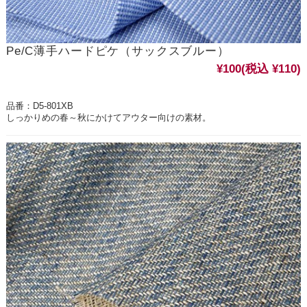
Pe/C薄手ハードピケ（サックスブルー）
¥100
(税込 ¥110)
品番：D5-801XB
しっかりめの春～秋にかけてアウター向けの素材。