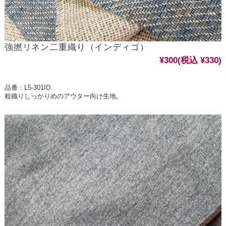
強撚リネン二重織り（インディゴ）
¥300
(税込 ¥330)
品番：L5-301ID
粗織りしっかりめのアウター向け生地。