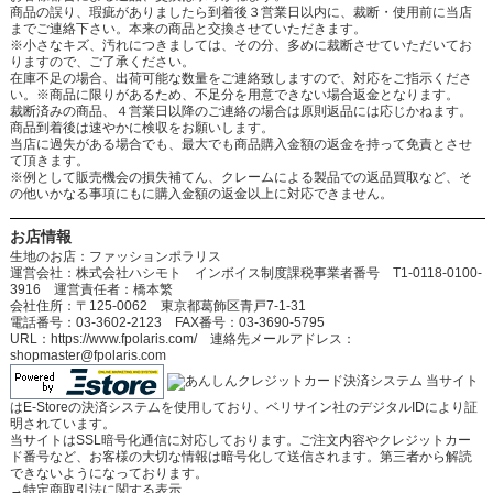
商品の誤り、瑕疵がありましたら到着後３営業日以内に、裁断・使用前に当店
までご連絡下さい。本来の商品と交換させていただきます。
※小さなキズ、汚れにつきましては、その分、多めに裁断させていただいてお
りますので、ご了承ください。
在庫不足の場合、出荷可能な数量をご連絡致しますので、対応をご指示くださ
い。※商品に限りがあるため、不足分を用意できない場合返金となります。
裁断済みの商品、４営業日以降のご連絡の場合は原則返品には応じかねます。
商品到着後は速やかに検収をお願いします。
当店に過失がある場合でも、最大でも商品購入金額の返金を持って免責とさせ
て頂きます。
※例として販売機会の損失補てん、クレームによる製品での返品買取など、そ
の他いかなる事項にもに購入金額の返金以上に対応できません。
お店情報
生地のお店：ファッションポラリス
運営会社：株式会社ハシモト インボイス制度課税事業者番号 T1-0118-0100-
3916 運営責任者：橋本繁
会社住所：〒125-0062 東京都葛飾区青戸7-1-31
電話番号：03-3602-2123 FAX番号：03-3690-5795
URL：https://www.fpolaris.com/ 連絡先メールアドレス：
shopmaster@fpolaris.com
当サイト
はE-Storeの決済システムを使用しており、ベリサイン社のデジタルIDにより証
明されています。
当サイトはSSL暗号化通信に対応しております。ご注文内容やクレジットカー
ド番号など、お客様の大切な情報は暗号化して送信されます。第三者から解読
できないようになっております。
→
特定商取引法に関する表示