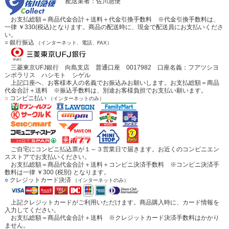
配送業者：佐川急便
お支払総額＝商品代金合計＋送料＋代金引換手数料 ※代金引換手数料は、
一律 ￥330(税込)となります。商品の配送時に、現金で配送員にお支払いくださ
い。
○
銀行振込
（インターネット、電話、FAX）
三菱東京UFJ銀行 向島支店 普通口座 0017982 口座名義：フアツシヨ
ンポラリス ハシモト シゲル
上記口座へ、お客様本人の名義でお振込みお願いします。お支払総額＝商品
代金合計＋送料 ※振込手数料は、別途お客様負担でお支払い願います。
○
コンビニ払い
（インターネットのみ）
ご自宅にコンビニ払込票が１～３営業日で届きます。お近くのコンビニエン
スストアでお支払いください。
お支払総額＝商品代金合計＋送料＋コンビニ決済手数料 ※コンビニ決済手
数料は一律 ￥300 (税別) となります。
○
クレジットカード決済
（インターネットのみ）
上記クレジットカードがご利用いただけます。商品購入時に、カード情報を
入力してください。
お支払総額＝商品代金合計＋送料 ※クレジットカード決済手数料はかかり
ません。