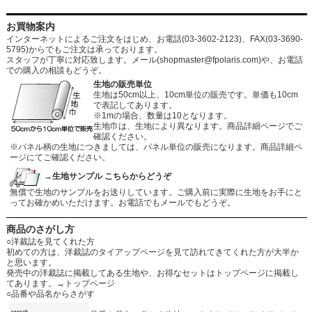
お買物案内
インターネットによるご注文をはじめ、お電話(03-3602-2123)、FAX(03-3690-
5795)からでもご注文は承っております。
スタッフが丁寧に対応致します。メール
(shopmaster@fpolaris.com)
や、お電話
での購入の相談もどうぞ。
生地の販売単位
生地は50cm以上、10cm単位の販売です。単価も10cm
で表記してあります。
※1mの場合、数量は10となります。
生地巾は、生地により異なります。商品詳細ページでご
確認ください。
※パネル柄の生地につきましては、パネル単位の販売になります。商品詳細ペ
ージにてご確認ください。
→生地サンプル こちらからどうぞ
無償で生地のサンプルをお送りしています。ご購入前に実際に生地をお手にと
ってお確かめいただけます。お電話でもメールでもどうぞ。
商品のさがし方
○洋裁誌を見てくれた方
初めての方は、洋裁誌のタイアップページを見て訪れてきてくれた方が大半か
と思います。
発売中の洋裁誌に掲載してある生地や、お得なセットはトップページに掲載し
てあります。
→トップページ
○品番や品名からさがす