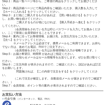
Step.1：商品一覧ページ等から、ご希望の商品をクリックしてお選びくださ
い。
Step.2：商品詳細ページにて商品内容をご確認いただき、購入数を入力して
【カートに入れる】をクリックしてください。
Step.3：まだ他にご購入するものがあれば、【買い物を続ける】をクリック
し、お買い物を続けてください。
ご購入するものが他になければ、【購入手続きへ進む】をクリック
してください。
（会員登録をされている方はIDとパスワードを入力してお進みくださ
い。ここで新規に会員登録することもできます。）
Step.4：案内に沿ってお客様情報、お届け先、お支払方法をご入力いただき、
【次へ】をクリックしてください。
※メールアドレスは必須です。携帯メールもご利用できます。お持ち
でない方は、改めてお電話、FAXでご注文下さい。
（会員登録をされている方はお客様情報の入力が省略できます。）
Step.5：お届け希望日、時間帯 があればご指定ください。
お知らせメールはセール情報等をお送りします。ぜひお受け取りく
ださい。
Step.6：ご注文内容 が表示されますので、ご確認ください。誤記があれば訂正
をお願いします。
問題無ければ、【この内容で注文をする】をクリックしてくださ
い。
（これで注文が確定します。 自動送信メール が届きますのでご確認下
さい。）
Step.7：会員登録、ポイント等の案内 が表示されますのでご確認ください。
お支払い方法
○
代金引換
（インターネット、電話、FAX）