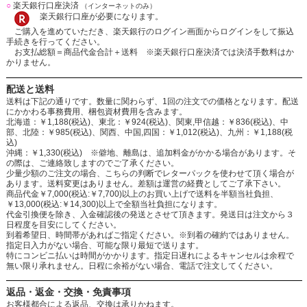
○
楽天銀行口座決済
（インターネットのみ）
楽天銀行口座が必要になります。
ご購入を進めていただき、楽天銀行のログイン画面からログインをして振込
手続きを行ってください。
お支払総額＝商品代金合計＋送料 ※楽天銀行口座決済では決済手数料はか
かりません。
配送と送料
送料は下記の通りです。数量に関わらず、1回の注文での価格となります。配送
にかかわる事務費用、梱包資材費用を含みます。
北海道：￥1,188(税込)、東北：￥924(税込)、関東,甲信越：￥836(税込)、中
部、北陸：￥985(税込)、関西、中国,四国：￥1,012(税込)、九州：￥1,188(税
込)
沖縄：￥1,330(税込) ※僻地、離島は、追加料金がかかる場合があります。そ
の際は、ご連絡致しますのでご了承ください。
少量少額のご注文の場合、こちらの判断でレターパックを使わせて頂く場合が
あります。送料変更はありません。差額は運営の経費としてご了承下さい。
商品代金￥7,000(税込:￥7,700)以上のお買い上げで送料を半額当社負担、
￥13,000(税込:￥14,300)以上で全額当社負担になります。
代金引換便を除き、入金確認後の発送とさせて頂きます。発送日は注文から３
日程度を目安にしてください。
到着希望日、時間帯があればご指定ください。※到着の確約ではありません。
指定日入力がない場合、可能な限り最短で送ります。
特にコンビニ払いは時間がかかります。指定日遅れによるキャンセルは余程で
無い限り承れません。日程に余裕がない場合、電話で注文してください。
返品・返金・交換・免責事項
お客様都合による返品、交換は承りかねます。