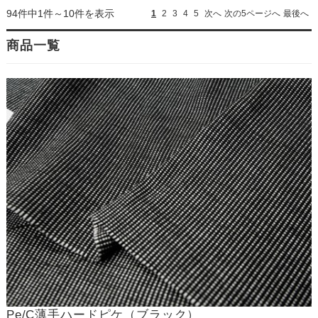
94件中1件～10件を表示
1
2
3
4
5
次へ
次の5ページへ
最後へ
商品一覧
Pe/C薄手ハードピケ（ブラック）