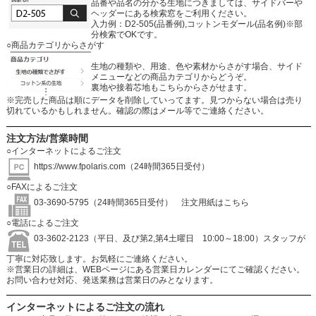
品番や品名の分かる生地につきましては、サイドバーや
ヘッダーにある検索窓をご利用ください。
入力例：D2-505(品番例),コットンモダール(品名例)※部
分検索でOKです。
○商品カテゴリからさがす
生地の種類や、用途、色や素材からさがす場合、サイド
メニューなどの商品カテゴリからどうぞ。
裏地や接着芯地もこちらからさがせます。
※完売した商品は順にデータを削除していってます。見つからない場合は売り
切れているかもしれません。確認の際はメール等でご連絡ください。
注文方法/営業時間
○インターネットによるご注文
https://www.fpolaris.com
（24時間365日受付）
○FAXによるご注文
03-3690-5795（24時間365日受付）
注文用紙はこちら
○電話によるご注文
03-3602-2123（平日、及び第2,第4土曜日 10:00～18:00）スタッフが
丁寧に対応致します。お気軽にご連絡ください。
※営業日の詳細は、WEBページにある営業日カレンダーにてご確認ください。
お問い合わせ対応、発送業務は営業日のみとなります。
インターネットによるご注文の流れ