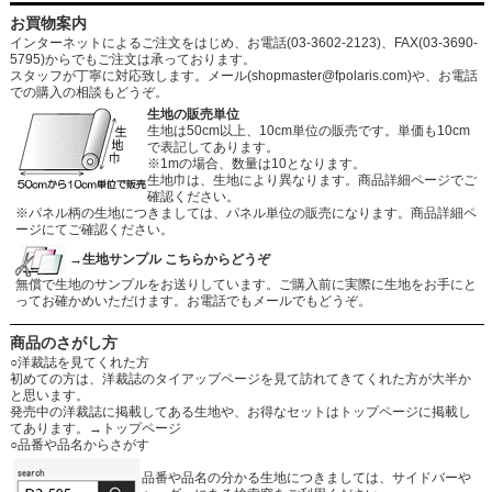
お買物案内
インターネットによるご注文をはじめ、お電話(03-3602-2123)、FAX(03-3690-
5795)からでもご注文は承っております。
スタッフが丁寧に対応致します。メール
(shopmaster@fpolaris.com)
や、お電話
での購入の相談もどうぞ。
生地の販売単位
生地は50cm以上、10cm単位の販売です。単価も10cm
で表記してあります。
※1mの場合、数量は10となります。
生地巾は、生地により異なります。商品詳細ページでご
確認ください。
※パネル柄の生地につきましては、パネル単位の販売になります。商品詳細ペ
ージにてご確認ください。
→生地サンプル こちらからどうぞ
無償で生地のサンプルをお送りしています。ご購入前に実際に生地をお手にと
ってお確かめいただけます。お電話でもメールでもどうぞ。
商品のさがし方
○洋裁誌を見てくれた方
初めての方は、洋裁誌のタイアップページを見て訪れてきてくれた方が大半か
と思います。
発売中の洋裁誌に掲載してある生地や、お得なセットはトップページに掲載し
てあります。
→トップページ
○品番や品名からさがす
品番や品名の分かる生地につきましては、サイドバーや