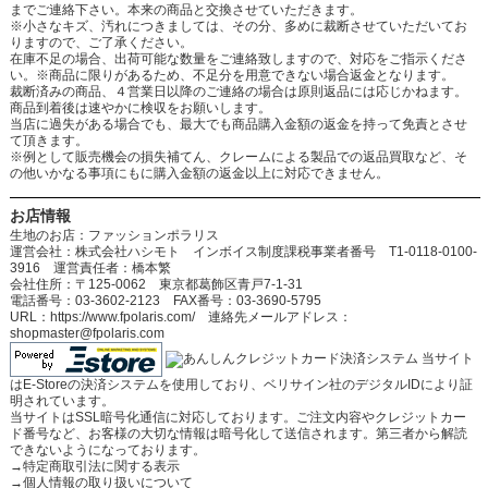
までご連絡下さい。本来の商品と交換させていただきます。
※小さなキズ、汚れにつきましては、その分、多めに裁断させていただいてお
りますので、ご了承ください。
在庫不足の場合、出荷可能な数量をご連絡致しますので、対応をご指示くださ
い。※商品に限りがあるため、不足分を用意できない場合返金となります。
裁断済みの商品、４営業日以降のご連絡の場合は原則返品には応じかねます。
商品到着後は速やかに検収をお願いします。
当店に過失がある場合でも、最大でも商品購入金額の返金を持って免責とさせ
て頂きます。
※例として販売機会の損失補てん、クレームによる製品での返品買取など、そ
の他いかなる事項にもに購入金額の返金以上に対応できません。
お店情報
生地のお店：ファッションポラリス
運営会社：株式会社ハシモト インボイス制度課税事業者番号 T1-0118-0100-
3916 運営責任者：橋本繁
会社住所：〒125-0062 東京都葛飾区青戸7-1-31
電話番号：03-3602-2123 FAX番号：03-3690-5795
URL：https://www.fpolaris.com/ 連絡先メールアドレス：
shopmaster@fpolaris.com
当サイト
はE-Storeの決済システムを使用しており、ベリサイン社のデジタルIDにより証
明されています。
当サイトはSSL暗号化通信に対応しております。ご注文内容やクレジットカー
ド番号など、お客様の大切な情報は暗号化して送信されます。第三者から解読
できないようになっております。
→
特定商取引法に関する表示
→
個人情報の取り扱いについて