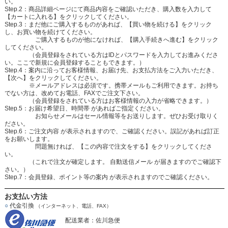
い。
Step.2：商品詳細ページにて商品内容をご確認いただき、購入数を入力して
【カートに入れる】をクリックしてください。
Step.3：まだ他にご購入するものがあれば、【買い物を続ける】をクリック
し、お買い物を続けてください。
ご購入するものが他になければ、【購入手続きへ進む】をクリック
してください。
（会員登録をされている方はIDとパスワードを入力してお進みくださ
い。ここで新規に会員登録することもできます。）
Step.4：案内に沿ってお客様情報、お届け先、お支払方法をご入力いただき、
【次へ】をクリックしてください。
※メールアドレスは必須です。携帯メールもご利用できます。お持ち
でない方は、改めてお電話、FAXでご注文下さい。
（会員登録をされている方はお客様情報の入力が省略できます。）
Step.5：お届け希望日、時間帯 があればご指定ください。
お知らせメールはセール情報等をお送りします。ぜひお受け取りく
ださい。
Step.6：ご注文内容 が表示されますので、ご確認ください。誤記があれば訂正
をお願いします。
問題無ければ、【この内容で注文をする】をクリックしてくださ
い。
（これで注文が確定します。 自動送信メール が届きますのでご確認下
さい。）
Step.7：会員登録、ポイント等の案内 が表示されますのでご確認ください。
お支払い方法
○
代金引換
（インターネット、電話、FAX）
配送業者：佐川急便