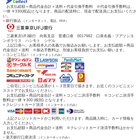
お支払総額＝商品代金合計＋送料＋代金引換手数料 ※代金引換手数料は、
一律 ￥330(税込)となります。商品の配送時に、現金で配送員にお支払いくださ
い。
○
銀行振込
（インターネット、電話、FAX）
三菱東京UFJ銀行 向島支店 普通口座 0017982 口座名義：フアツシヨ
ンポラリス ハシモト シゲル
上記口座へ、お客様本人の名義でお振込みお願いします。お支払総額＝商品
代金合計＋送料 ※振込手数料は、別途お客様負担でお支払い願います。
○
コンビニ払い
（インターネットのみ）
ご自宅にコンビニ払込票が１～３営業日で届きます。お近くのコンビニエン
スストアでお支払いください。
お支払総額＝商品代金合計＋送料＋コンビニ決済手数料 ※コンビニ決済手
数料は一律 ￥300 (税別) となります。
○
クレジットカード決済
（インターネットのみ）
上記クレジットカードがご利用いただけます。商品購入時に、カード情報を
入力してください。
お支払総額＝商品代金合計＋送料 ※クレジットカード決済手数料はかかり
ません。
○
楽天銀行口座決済
（インターネットのみ）