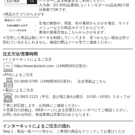
ヘッダーにある検索窓をご利用ください。
入力例：D2-505(品番例),コットンモダール(品名例)※部
分検索でOKです。
○商品カテゴリからさがす
生地の種類や、用途、色や素材からさがす場合、サイド
メニューなどの商品カテゴリからどうぞ。
裏地や接着芯地もこちらからさがせます。
※完売した商品は順にデータを削除していってます。見つからない場合は売り
切れているかもしれません。確認の際はメール等でご連絡ください。
注文方法/営業時間
○インターネットによるご注文
https://www.fpolaris.com
（24時間365日受付）
○FAXによるご注文
03-3690-5795（24時間365日受付）
注文用紙はこちら
○電話によるご注文
03-3602-2123（平日、及び第2,第4土曜日 10:00～18:00）スタッフが
丁寧に対応致します。お気軽にご連絡ください。
※営業日の詳細は、WEBページにある営業日カレンダーにてご確認ください。
お問い合わせ対応、発送業務は営業日のみとなります。
インターネットによるご注文の流れ
Step.1：商品一覧ページ等から、ご希望の商品をクリックしてお選びくださ