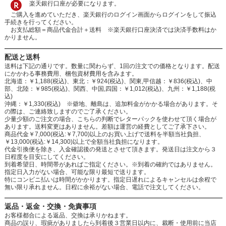
楽天銀行口座が必要になります。
ご購入を進めていただき、楽天銀行のログイン画面からログインをして振込
手続きを行ってください。
お支払総額＝商品代金合計＋送料 ※楽天銀行口座決済では決済手数料はか
かりません。
配送と送料
送料は下記の通りです。数量に関わらず、1回の注文での価格となります。配送
にかかわる事務費用、梱包資材費用を含みます。
北海道：￥1,188(税込)、東北：￥924(税込)、関東,甲信越：￥836(税込)、中
部、北陸：￥985(税込)、関西、中国,四国：￥1,012(税込)、九州：￥1,188(税
込)
沖縄：￥1,330(税込) ※僻地、離島は、追加料金がかかる場合があります。そ
の際は、ご連絡致しますのでご了承ください。
少量少額のご注文の場合、こちらの判断でレターパックを使わせて頂く場合が
あります。送料変更はありません。差額は運営の経費としてご了承下さい。
商品代金￥7,000(税込:￥7,700)以上のお買い上げで送料を半額当社負担、
￥13,000(税込:￥14,300)以上で全額当社負担になります。
代金引換便を除き、入金確認後の発送とさせて頂きます。発送日は注文から３
日程度を目安にしてください。
到着希望日、時間帯があればご指定ください。※到着の確約ではありません。
指定日入力がない場合、可能な限り最短で送ります。
特にコンビニ払いは時間がかかります。指定日遅れによるキャンセルは余程で
無い限り承れません。日程に余裕がない場合、電話で注文してください。
返品・返金・交換・免責事項
お客様都合による返品、交換は承りかねます。
商品の誤り、瑕疵がありましたら到着後３営業日以内に、裁断・使用前に当店