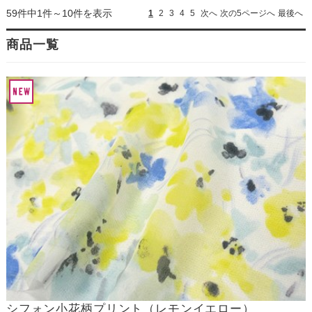
59件中1件～10件を表示
1
2
3
4
5
次へ
次の5ページへ
最後へ
商品一覧
シフォン小花柄プリント（レモンイエロー）