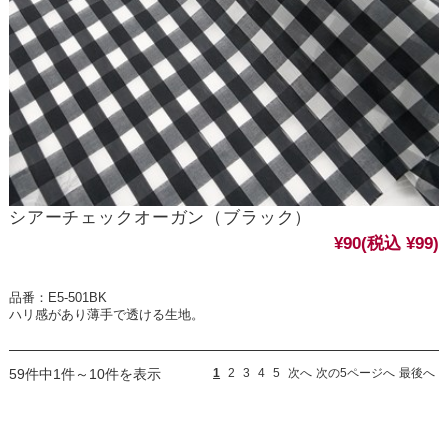
シアーチェックオーガン（ブラック）
¥90
(税込 ¥99)
品番：E5-501BK
ハリ感があり薄手で透ける生地。
59件中1件～10件を表示
1
2
3
4
5
次へ
次の5ページへ
最後へ