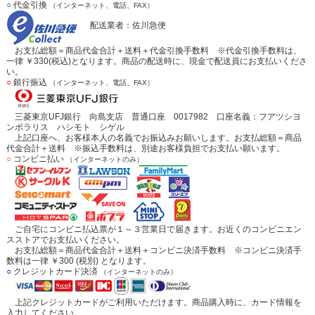
○
代金引換
（インターネット、電話、FAX）
配送業者：佐川急便
お支払総額＝商品代金合計＋送料＋代金引換手数料 ※代金引換手数料は、
一律 ￥330(税込)となります。商品の配送時に、現金で配送員にお支払いくださ
い。
○
銀行振込
（インターネット、電話、FAX）
三菱東京UFJ銀行 向島支店 普通口座 0017982 口座名義：フアツシヨ
ンポラリス ハシモト シゲル
上記口座へ、お客様本人の名義でお振込みお願いします。お支払総額＝商品
代金合計＋送料 ※振込手数料は、別途お客様負担でお支払い願います。
○
コンビニ払い
（インターネットのみ）
ご自宅にコンビニ払込票が１～３営業日で届きます。お近くのコンビニエン
スストアでお支払いください。
お支払総額＝商品代金合計＋送料＋コンビニ決済手数料 ※コンビニ決済手
数料は一律 ￥300 (税別) となります。
○
クレジットカード決済
（インターネットのみ）
上記クレジットカードがご利用いただけます。商品購入時に、カード情報を
入力してください。