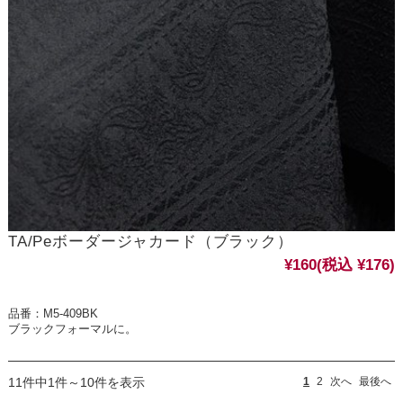
TA/Peボーダージャカード（ブラック）
¥160
(税込 ¥176)
品番：M5-409BK
ブラックフォーマルに。
11件中1件～10件を表示
1
2
次へ
最後へ