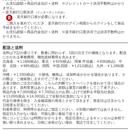
お支払総額＝商品代金合計＋送料 ※クレジットカード決済手数料はかかり
ません。
○
楽天銀行口座決済
（インターネットのみ）
楽天銀行口座が必要になります。
ご購入を進めていただき、楽天銀行のログイン画面からログインをして振込
手続きを行ってください。
お支払総額＝商品代金合計＋送料 ※楽天銀行口座決済では決済手数料はか
かりません。
配送と送料
送料は下記の通りです。数量に関わらず、1回の注文での価格となります。配送
にかかわる事務費用、梱包資材費用を含みます。
北海道：￥1,188(税込)、東北：￥924(税込)、関東,甲信越：￥836(税込)、中
部、北陸：￥985(税込)、関西、中国,四国：￥1,012(税込)、九州：￥1,188(税
込)
沖縄：￥1,330(税込) ※僻地、離島は、追加料金がかかる場合があります。そ
の際は、ご連絡致しますのでご了承ください。
少量少額のご注文の場合、こちらの判断でレターパックを使わせて頂く場合が
あります。送料変更はありません。差額は運営の経費としてご了承下さい。
商品代金￥7,000(税込:￥7,700)以上のお買い上げで送料を半額当社負担、
￥13,000(税込:￥14,300)以上で全額当社負担になります。
代金引換便を除き、入金確認後の発送とさせて頂きます。発送日は注文から３
日程度を目安にしてください。
到着希望日、時間帯があればご指定ください。※到着の確約ではありません。
指定日入力がない場合、可能な限り最短で送ります。
特にコンビニ払いは時間がかかります。指定日遅れによるキャンセルは余程で
無い限り承れません。日程に余裕がない場合、電話で注文してください。