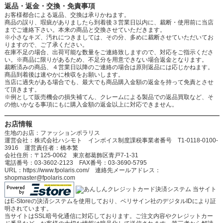
返品・返金・交換・免責事項
お客様都合による返品、交換は承りかねます。
商品の誤り、瑕疵がありましたら到着後３営業日以内に、裁断・使用前に当店
までご連絡下さい。本来の商品と交換させていただきます。
※小さなキズ、汚れにつきましては、その分、多めに裁断させていただいてお
りますので、ご了承ください。
在庫不足の場合、出荷可能な数量をご連絡致しますので、対応をご指示くださ
い。※商品に限りがあるため、不足分を用意できない場合返金となります。
裁断済みの商品、４営業日以降のご連絡の場合は原則返品には応じかねます。
商品到着後は速やかに検収をお願いします。
当店に過失がある場合でも、最大でも商品購入金額の返金を持って免責とさせ
て頂きます。
※例として販売機会の損失補てん、クレームによる製品での返品買取など、そ
の他いかなる事項にもに購入金額の返金以上に対応できません。
お店情報
生地のお店：ファッションポラリス
運営会社：株式会社ハシモト インボイス制度課税事業者番号 T1-0118-0100-
3916 運営責任者：橋本繁
会社住所：〒125-0062 東京都葛飾区青戸7-1-31
電話番号：03-3602-2123 FAX番号：03-3690-5795
URL：https://www.fpolaris.com/ 連絡先メールアドレス：
shopmaster@fpolaris.com
当サイト
はE-Storeの決済システムを使用しており、ベリサイン社のデジタルIDにより証
明されています。
当サイトはSSL暗号化通信に対応しております。ご注文内容やクレジットカー