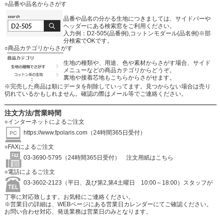
○品番や品名からさがす
品番や品名の分かる生地につきましては、サイドバーや
ヘッダーにある検索窓をご利用ください。
入力例：D2-505(品番例),コットンモダール(品名例)※部
分検索でOKです。
○商品カテゴリからさがす
生地の種類や、用途、色や素材からさがす場合、サイド
メニューなどの商品カテゴリからどうぞ。
裏地や接着芯地もこちらからさがせます。
※完売した商品は順にデータを削除していってます。見つからない場合は売り
切れているかもしれません。確認の際はメール等でご連絡ください。
注文方法/営業時間
○インターネットによるご注文
https://www.fpolaris.com
（24時間365日受付）
○FAXによるご注文
03-3690-5795（24時間365日受付）
注文用紙はこちら
○電話によるご注文
03-3602-2123（平日、及び第2,第4土曜日 10:00～18:00）スタッフが
丁寧に対応致します。お気軽にご連絡ください。
※営業日の詳細は、WEBページにある営業日カレンダーにてご確認ください。
お問い合わせ対応、発送業務は営業日のみとなります。