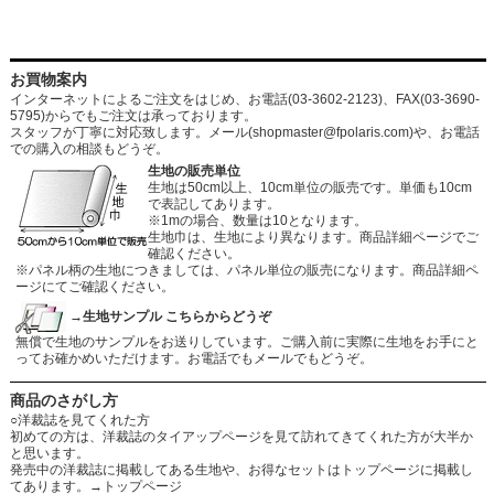
お買物案内
インターネットによるご注文をはじめ、お電話(03-3602-2123)、FAX(03-3690-
5795)からでもご注文は承っております。
スタッフが丁寧に対応致します。メール
(shopmaster@fpolaris.com)
や、お電話
での購入の相談もどうぞ。
生地の販売単位
生地は50cm以上、10cm単位の販売です。単価も10cm
で表記してあります。
※1mの場合、数量は10となります。
生地巾は、生地により異なります。商品詳細ページでご
確認ください。
※パネル柄の生地につきましては、パネル単位の販売になります。商品詳細ペ
ージにてご確認ください。
→生地サンプル こちらからどうぞ
無償で生地のサンプルをお送りしています。ご購入前に実際に生地をお手にと
ってお確かめいただけます。お電話でもメールでもどうぞ。
商品のさがし方
○洋裁誌を見てくれた方
初めての方は、洋裁誌のタイアップページを見て訪れてきてくれた方が大半か
と思います。
発売中の洋裁誌に掲載してある生地や、お得なセットはトップページに掲載し
てあります。
→トップページ