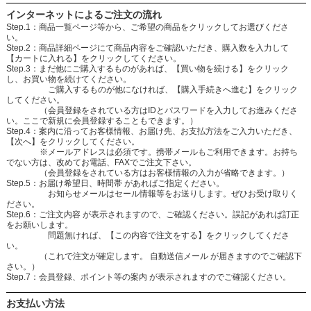
インターネットによるご注文の流れ
Step.1：商品一覧ページ等から、ご希望の商品をクリックしてお選びくださ
い。
Step.2：商品詳細ページにて商品内容をご確認いただき、購入数を入力して
【カートに入れる】をクリックしてください。
Step.3：まだ他にご購入するものがあれば、【買い物を続ける】をクリック
し、お買い物を続けてください。
ご購入するものが他になければ、【購入手続きへ進む】をクリック
してください。
（会員登録をされている方はIDとパスワードを入力してお進みくださ
い。ここで新規に会員登録することもできます。）
Step.4：案内に沿ってお客様情報、お届け先、お支払方法をご入力いただき、
【次へ】をクリックしてください。
※メールアドレスは必須です。携帯メールもご利用できます。お持ち
でない方は、改めてお電話、FAXでご注文下さい。
（会員登録をされている方はお客様情報の入力が省略できます。）
Step.5：お届け希望日、時間帯 があればご指定ください。
お知らせメールはセール情報等をお送りします。ぜひお受け取りく
ださい。
Step.6：ご注文内容 が表示されますので、ご確認ください。誤記があれば訂正
をお願いします。
問題無ければ、【この内容で注文をする】をクリックしてくださ
い。
（これで注文が確定します。 自動送信メール が届きますのでご確認下
さい。）
Step.7：会員登録、ポイント等の案内 が表示されますのでご確認ください。
お支払い方法