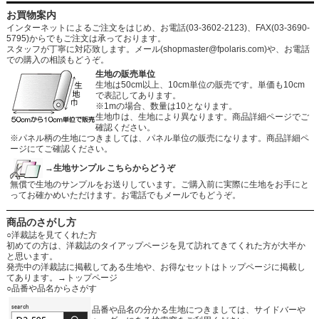
お買物案内
インターネットによるご注文をはじめ、お電話(03-3602-2123)、FAX(03-3690-
5795)からでもご注文は承っております。
スタッフが丁寧に対応致します。メール
(shopmaster@fpolaris.com)
や、お電話
での購入の相談もどうぞ。
生地の販売単位
生地は50cm以上、10cm単位の販売です。単価も10cm
で表記してあります。
※1mの場合、数量は10となります。
生地巾は、生地により異なります。商品詳細ページでご
確認ください。
※パネル柄の生地につきましては、パネル単位の販売になります。商品詳細ペ
ージにてご確認ください。
→生地サンプル こちらからどうぞ
無償で生地のサンプルをお送りしています。ご購入前に実際に生地をお手にと
ってお確かめいただけます。お電話でもメールでもどうぞ。
商品のさがし方
○洋裁誌を見てくれた方
初めての方は、洋裁誌のタイアップページを見て訪れてきてくれた方が大半か
と思います。
発売中の洋裁誌に掲載してある生地や、お得なセットはトップページに掲載し
てあります。
→トップページ
○品番や品名からさがす
品番や品名の分かる生地につきましては、サイドバーや