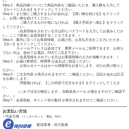
い。
Step.2：商品詳細ページにて商品内容をご確認いただき、購入数を入力して
【カートに入れる】をクリックしてください。
Step.3：まだ他にご購入するものがあれば、【買い物を続ける】をクリック
し、お買い物を続けてください。
ご購入するものが他になければ、【購入手続きへ進む】をクリック
してください。
（会員登録をされている方はIDとパスワードを入力してお進みくださ
い。ここで新規に会員登録することもできます。）
Step.4：案内に沿ってお客様情報、お届け先、お支払方法をご入力いただき、
【次へ】をクリックしてください。
※メールアドレスは必須です。携帯メールもご利用できます。お持ち
でない方は、改めてお電話、FAXでご注文下さい。
（会員登録をされている方はお客様情報の入力が省略できます。）
Step.5：お届け希望日、時間帯 があればご指定ください。
お知らせメールはセール情報等をお送りします。ぜひお受け取りく
ださい。
Step.6：ご注文内容 が表示されますので、ご確認ください。誤記があれば訂正
をお願いします。
問題無ければ、【この内容で注文をする】をクリックしてくださ
い。
（これで注文が確定します。 自動送信メール が届きますのでご確認下
さい。）
Step.7：会員登録、ポイント等の案内 が表示されますのでご確認ください。
お支払い方法
○
代金引換
（インターネット、電話、FAX）
配送業者：佐川急便