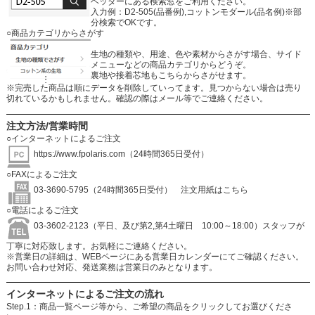
ヘッダーにある検索窓をご利用ください。
入力例：D2-505(品番例),コットンモダール(品名例)※部
分検索でOKです。
○商品カテゴリからさがす
生地の種類や、用途、色や素材からさがす場合、サイド
メニューなどの商品カテゴリからどうぞ。
裏地や接着芯地もこちらからさがせます。
※完売した商品は順にデータを削除していってます。見つからない場合は売り
切れているかもしれません。確認の際はメール等でご連絡ください。
注文方法/営業時間
○インターネットによるご注文
https://www.fpolaris.com
（24時間365日受付）
○FAXによるご注文
03-3690-5795（24時間365日受付）
注文用紙はこちら
○電話によるご注文
03-3602-2123（平日、及び第2,第4土曜日 10:00～18:00）スタッフが
丁寧に対応致します。お気軽にご連絡ください。
※営業日の詳細は、WEBページにある営業日カレンダーにてご確認ください。
お問い合わせ対応、発送業務は営業日のみとなります。
インターネットによるご注文の流れ
Step.1：商品一覧ページ等から、ご希望の商品をクリックしてお選びくださ