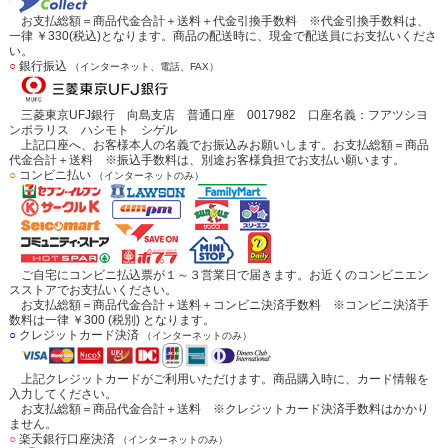
お支払総額＝商品代金合計＋送料＋代金引換手数料 ※代金引換手数料は、
一律 ￥330(税込)となります。商品の配送時に、現金で配送員にお支払いくださ
い。
○
銀行振込
（インターネット、電話、FAX）
三菱東京UFJ銀行 向島支店 普通口座 0017982 口座名義：フアツシヨ
ンポラリス ハシモト シゲル
上記口座へ、お客様本人の名義でお振込みお願いします。お支払総額＝商品
代金合計＋送料 ※振込手数料は、別途お客様負担でお支払い願います。
○
コンビニ払い
（インターネットのみ）
ご自宅にコンビニ払込票が１～３営業日で届きます。お近くのコンビニエン
スストアでお支払いください。
お支払総額＝商品代金合計＋送料＋コンビニ決済手数料 ※コンビニ決済手
数料は一律 ￥300 (税別) となります。
○
クレジットカード決済
（インターネットのみ）
上記クレジットカードがご利用いただけます。商品購入時に、カード情報を
入力してください。
お支払総額＝商品代金合計＋送料 ※クレジットカード決済手数料はかかり
ません。
○
楽天銀行口座決済
（インターネットのみ）