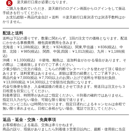
楽天銀行口座が必要になります。
ご購入を進めていただき、楽天銀行のログイン画面からログインをして振込
手続きを行ってください。
お支払総額＝商品代金合計＋送料 ※楽天銀行口座決済では決済手数料はか
かりません。
配送と送料
送料は下記の通りです。数量に関わらず、1回の注文での価格となります。配送
にかかわる事務費用、梱包資材費用を含みます。
北海道：￥1,188(税込)、東北：￥924(税込)、関東,甲信越：￥836(税込)、中
部、北陸：￥985(税込)、関西、中国,四国：￥1,012(税込)、九州：￥1,188(税
込)
沖縄：￥1,330(税込) ※僻地、離島は、追加料金がかかる場合があります。そ
の際は、ご連絡致しますのでご了承ください。
少量少額のご注文の場合、こちらの判断でレターパックを使わせて頂く場合が
あります。送料変更はありません。差額は運営の経費としてご了承下さい。
商品代金￥7,000(税込:￥7,700)以上のお買い上げで送料を半額当社負担、
￥13,000(税込:￥14,300)以上で全額当社負担になります。
代金引換便を除き、入金確認後の発送とさせて頂きます。発送日は注文から３
日程度を目安にしてください。
到着希望日、時間帯があればご指定ください。※到着の確約ではありません。
指定日入力がない場合、可能な限り最短で送ります。
特にコンビニ払いは時間がかかります。指定日遅れによるキャンセルは余程で
無い限り承れません。日程に余裕がない場合、電話で注文してください。
返品・返金・交換・免責事項
お客様都合による返品、交換は承りかねます。
商品の誤り、瑕疵がありましたら到着後３営業日以内に、裁断・使用前に当店