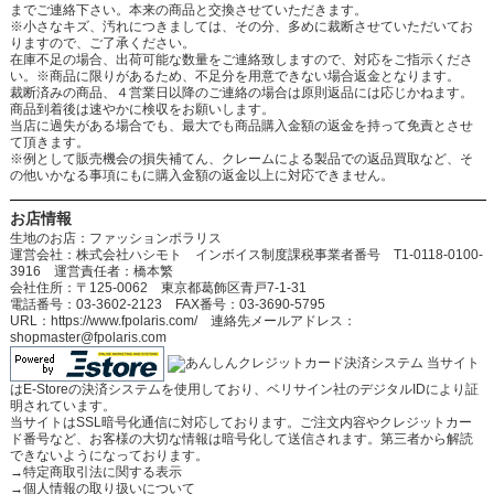
までご連絡下さい。本来の商品と交換させていただきます。
※小さなキズ、汚れにつきましては、その分、多めに裁断させていただいてお
りますので、ご了承ください。
在庫不足の場合、出荷可能な数量をご連絡致しますので、対応をご指示くださ
い。※商品に限りがあるため、不足分を用意できない場合返金となります。
裁断済みの商品、４営業日以降のご連絡の場合は原則返品には応じかねます。
商品到着後は速やかに検収をお願いします。
当店に過失がある場合でも、最大でも商品購入金額の返金を持って免責とさせ
て頂きます。
※例として販売機会の損失補てん、クレームによる製品での返品買取など、そ
の他いかなる事項にもに購入金額の返金以上に対応できません。
お店情報
生地のお店：ファッションポラリス
運営会社：株式会社ハシモト インボイス制度課税事業者番号 T1-0118-0100-
3916 運営責任者：橋本繁
会社住所：〒125-0062 東京都葛飾区青戸7-1-31
電話番号：03-3602-2123 FAX番号：03-3690-5795
URL：https://www.fpolaris.com/ 連絡先メールアドレス：
shopmaster@fpolaris.com
当サイト
はE-Storeの決済システムを使用しており、ベリサイン社のデジタルIDにより証
明されています。
当サイトはSSL暗号化通信に対応しております。ご注文内容やクレジットカー
ド番号など、お客様の大切な情報は暗号化して送信されます。第三者から解読
できないようになっております。
→
特定商取引法に関する表示
→
個人情報の取り扱いについて