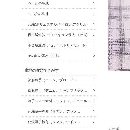
ウールの生地
シルクの生地
合繊(ポリエステル,ナイロン,アクリル)
再生繊維(レーヨン,キュプラ,リヨセル)
半合成繊維(アセテｰト,トリアセテｰト)
その他の素材の生地
生地の種類でさがす
綿麻薄手（ローン、ブロード…
綿麻厚手（デニム、キャンブリック…
薄手シアー素材（シフォン、チュール…
化繊薄手春夏（サテン、デシン…
化繊薄手秋冬（タフタ、ツイル…
表面感