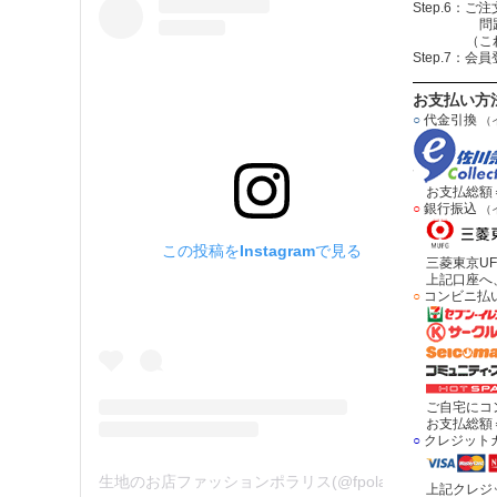
Step.6
問題無けれ
（これで注
Step.7：
お支払い方
○
代金引換
（
お支払総額＝
○
銀行振込
（
この投稿をInstagramで見る
三菱東京UF
上記口座へ、
○
コンビニ払
ご自宅にコン
お支払総額＝
○
クレジット
生地のお店ファッションポラリス(@fpolaris_textile)がシェアした投稿
上記クレジッ