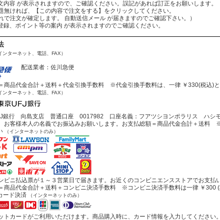
：ご注文内容 が表示されますので、ご確認ください。誤記があれば訂正をお願いします。
ば、【この内容で注文をする】をクリックしてください。
文が確定します。 自動送信メール が届きますのでご確認下さい。）
会員登録、ポイント等の案内 が表示されますのでご確認ください。
法
インターネット、電話、FAX）
配送業者：佐川急便
商品代金合計＋送料＋代金引換手数料 ※代金引換手数料は、一律 ￥330(税込)
インターネット、電話、FAX）
J銀行 向島支店 普通口座 0017982 口座名義：フアツシヨンポラリス ハシ
お客様本人の名義でお振込みお願いします。お支払総額＝商品代金合計＋送料 ※
い
（インターネットのみ）
ビニ払込票が１～３営業日で届きます。お近くのコンビニエンスストアでお支払
商品代金合計＋送料＋コンビニ決済手数料 ※コンビニ決済手数料は一律 ￥300 (
カード決済
（インターネットのみ）
トカードがご利用いただけます。商品購入時に、カード情報を入力してください