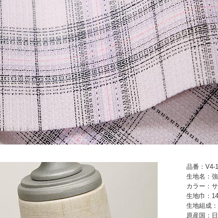
品番：V4-1
生地名：強
カラー：サ
生地巾：14
生地組成：
原産国：日