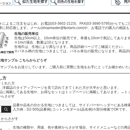
よるご注文をはじめ、お電話(03-3602-2123)、FAX(03-3690-5795)から
寧に対応致します。メール
(shopmaster@fpolaris.com)
や、お電話での購入の相談も
生地の販売単位
生地は50cm以上、10cm単位の販売です。単価も10cmで表記してありま
※1mの場合、数量は10となります。
生地巾は、生地により異なります。商品詳細ページでご確認ください。
※パネル柄の生地につきましては、パネル単位の販売になります。商品詳
生地サンプル こちらからどうぞ
のサンプルをお送りしています。ご購入前に実際に生地をお手にとってお確かめいた
し方
てくれた方
、洋裁誌のタイアップページを見て訪れてきてくれた方が大半かと思います。
誌に掲載してある生地や、お得なセットはトップページに掲載してあります。
→ト
からさがす
品番や品名の分かる生地につきましては、サイドバーやヘッダーにある検
入力例：D2-505(品番例),コットンモダール(品名例)※部分検索でOKです。
リからさがす
生地の種類や、用途、色や素材からさがす場合、サイドメニューなどの商