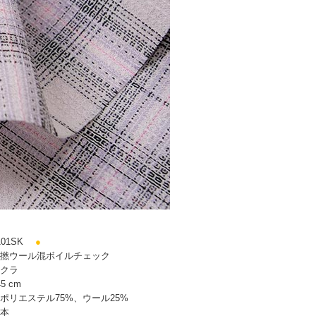
01SK
●
撚ウール混ボイルチェック
クラ
5 cm
ポリエステル75%、ウール25%
本