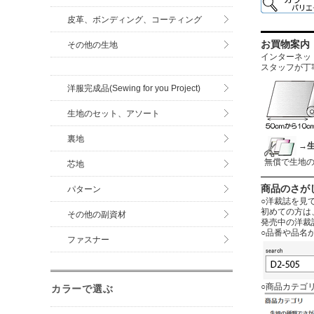
皮革、ボンディング、コーティング
お買物案内
その他の生地
インターネットに
スタッフが丁
洋服完成品(Sewing for you Project)
生地のセット、アソート
裏地
→
無償で生地
芯地
商品のさが
パターン
○洋裁誌を見
初めての方は
その他の副資材
発売中の洋裁
○品番や品名
ファスナー
○商品カテゴ
カラーで選ぶ