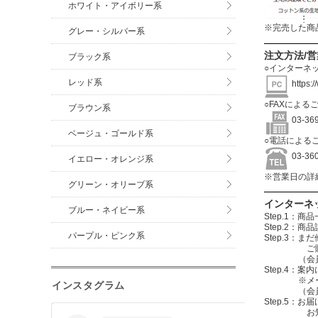
ホワイト・アイボリー系
※完売した商
グレー・シルバー系
注文方法/
ブラック系
○インターネ
レッド系
https:
○FAXによる
ブラウン系
03-3
ベージュ・ゴールド系
○電話による
03-3
イエロー・オレンジ系
※営業日の詳
グリーン・オリーブ系
インターネ
ブルー・ネイビー系
Step.1
Step.2
パープル・ピンク系
Step.3
ご購入する
（会員登録を
Step.4
※メールアド
インスタグラム
（会員登録
Step.5：
お知らせメ