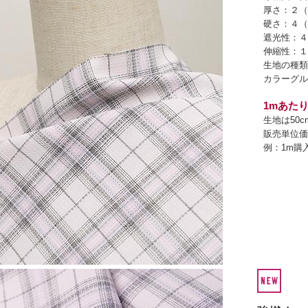
厚さ：２（
硬さ：４（
遮光性：４
伸縮性：１
生地の種類
カラーグル
1mあたり
生地は50
販売単位価
例：1m購