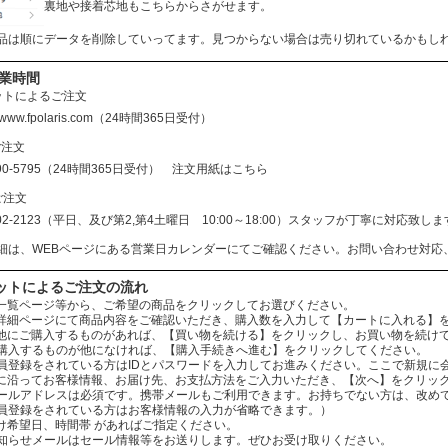
裏地や接着芯地もこちらからさがせます。
品は順にデータを削除していってます。見つからない場合は売り切れているかもし
営業時間
ットによるご注文
//www.fpolaris.com
（24時間365日受付）
ご注文
690-5795（24時間365日受付）
注文用紙はこちら
ご注文
602-2123（平日、及び第2,第4土曜日 10:00～18:00）スタッフが丁寧に対応
細は、WEBページにある営業日カレンダーにてご確認ください。お問い合わせ対応
ットによるご注文の流れ
：商品一覧ページ等から、ご希望の商品をクリックしてお選びください。
：商品詳細ページにて商品内容をご確認いただき、購入数を入力して【カートに入れる】
：まだ他にご購入するものがあれば、【買い物を続ける】をクリックし、お買い物を続け
ものが他になければ、【購入手続きへ進む】をクリックしてください。
されている方はIDとパスワードを入力してお進みください。ここで新規に会
：案内に沿ってお客様情報、お届け先、お支払方法をご入力いただき、【次へ】をクリッ
レスは必須です。携帯メールもご利用できます。お持ちでない方は、改めてお
をされている方はお客様情報の入力が省略できます。）
お届け希望日、時間帯 があればご指定ください。
ールはセール情報等をお送りします。ぜひお受け取りください。