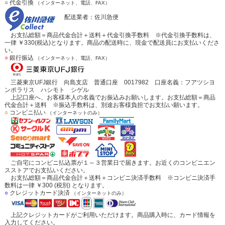
○
代金引換
（インターネット、電話、FAX）
配送業者：佐川急便
お支払総額＝商品代金合計＋送料＋代金引換手数料 ※代金引換手数料は、
一律 ￥330(税込)となります。商品の配送時に、現金で配送員にお支払いくださ
い。
○
銀行振込
（インターネット、電話、FAX）
三菱東京UFJ銀行 向島支店 普通口座 0017982 口座名義：フアツシヨ
ンポラリス ハシモト シゲル
上記口座へ、お客様本人の名義でお振込みお願いします。お支払総額＝商品
代金合計＋送料 ※振込手数料は、別途お客様負担でお支払い願います。
○
コンビニ払い
（インターネットのみ）
ご自宅にコンビニ払込票が１～３営業日で届きます。お近くのコンビニエン
スストアでお支払いください。
お支払総額＝商品代金合計＋送料＋コンビニ決済手数料 ※コンビニ決済手
数料は一律 ￥300 (税別) となります。
○
クレジットカード決済
（インターネットのみ）
上記クレジットカードがご利用いただけます。商品購入時に、カード情報を
入力してください。