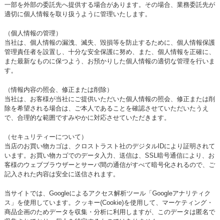
一部を外部の委託先へ提供する場合があります。その場合、業務委託先が
適切に個人情報を取り扱うように管理いたします。
（個人情報の管理）
当社は、個人情報の漏洩、滅失、毀損等を防止するために、個人情報保護
管理責任者を設置し、十分な安全保護に努め、また、個人情報を正確に、
また最新なものに保つよう、お預かりした個人情報の適切な管理を行いま
す。
（情報内容の照会、修正または削除）
当社は、お客様が当社にご提供いただいた個人情報の照会、修正または削
除を希望される場合は、ご本人であることを確認させていただいたうえ
で、合理的な範囲ですみやかに対応させていただきます。
（セキュリティーについて）
当店のお買い物カゴは、クロストラスト社のデジタルIDにより証明されて
います。お買い物カゴでのデータ入力、送信は、SSL暗号通信により、お
客様のウェブブラウザーとサーバ間の通信がすべて暗号化されるので、ご
記入された内容は安全に送信されます。
当サイトでは、Googleによるアクセス解析ツール「Googleアナリティク
ス」を使用しています。クッキー(Cookie)を使用して、マーケティング・
商品企画のためデータを収集・分析に利用しますが、このデータは匿名で