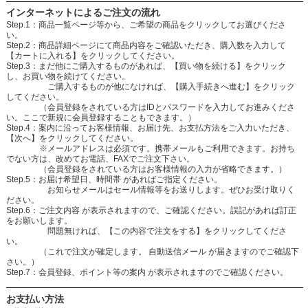
インターネットによるご注文の流れ
Step.1：商品一覧ページ等から、ご希望の商品をクリックしてお選びくださ
い。
Step.2：商品詳細ページにて商品内容をご確認いただき、購入数を入力して
【カートに入れる】をクリックしてください。
Step.3：まだ他にご購入するものがあれば、【買い物を続ける】をクリック
し、お買い物を続けてください。
ご購入するものが他になければ、【購入手続きへ進む】をクリック
してください。
（会員登録をされている方はIDとパスワードを入力してお進みくださ
い。ここで新規に会員登録することもできます。）
Step.4：案内に沿ってお客様情報、お届け先、お支払方法をご入力いただき、
【次へ】をクリックしてください。
※メールアドレスは必須です。携帯メールもご利用できます。お持ち
でない方は、改めてお電話、FAXでご注文下さい。
（会員登録をされている方はお客様情報の入力が省略できます。）
Step.5：お届け希望日、時間帯 があればご指定ください。
お知らせメールはセール情報等をお送りします。ぜひお受け取りく
ださい。
Step.6：ご注文内容 が表示されますので、ご確認ください。誤記があれば訂正
をお願いします。
問題無ければ、【この内容で注文をする】をクリックしてくださ
い。
（これで注文が確定します。 自動送信メール が届きますのでご確認下
さい。）
Step.7：会員登録、ポイント等の案内 が表示されますのでご確認ください。
お支払い方法