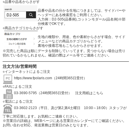
○品番や品名からさがす
品番や品名の分かる生地につきましては、サイドバーや
ヘッダーにある検索窓をご利用ください。
入力例：D2-505(品番例),コットンモダール(品名例)※部
分検索でOKです。
○商品カテゴリからさがす
生地の種類や、用途、色や素材からさがす場合、サイド
メニューなどの商品カテゴリからどうぞ。
裏地や接着芯地もこちらからさがせます。
※完売した商品は順にデータを削除していってます。見つからない場合は売り
切れているかもしれません。確認の際はメール等でご連絡ください。
注文方法/営業時間
○インターネットによるご注文
https://www.fpolaris.com
（24時間365日受付）
○FAXによるご注文
03-3690-5795（24時間365日受付）
注文用紙はこちら
○電話によるご注文
03-3602-2123（平日、及び第2,第4土曜日 10:00～18:00）スタッフが
丁寧に対応致します。お気軽にご連絡ください。
※営業日の詳細は、WEBページにある営業日カレンダーにてご確認ください。
お問い合わせ対応、発送業務は営業日のみとなります。