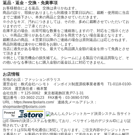
返品・返金・交換・免責事項
お客様都合による返品、交換は承りかねます。
商品の誤り、瑕疵がありましたら到着後３営業日以内に、裁断・使用前に当店
までご連絡下さい。本来の商品と交換させていただきます。
※小さなキズ、汚れにつきましては、その分、多めに裁断させていただいてお
りますので、ご了承ください。
在庫不足の場合、出荷可能な数量をご連絡致しますので、対応をご指示くださ
い。※商品に限りがあるため、不足分を用意できない場合返金となります。
裁断済みの商品、４営業日以降のご連絡の場合は原則返品には応じかねます。
商品到着後は速やかに検収をお願いします。
当店に過失がある場合でも、最大でも商品購入金額の返金を持って免責とさせ
て頂きます。
※例として販売機会の損失補てん、クレームによる製品での返品買取など、そ
の他いかなる事項にもに購入金額の返金以上に対応できません。
お店情報
生地のお店：ファッションポラリス
運営会社：株式会社ハシモト インボイス制度課税事業者番号 T1-0118-0100-
3916 運営責任者：橋本繁
会社住所：〒125-0062 東京都葛飾区青戸7-1-31
電話番号：03-3602-2123 FAX番号：03-3690-5795
URL：https://www.fpolaris.com/ 連絡先メールアドレス：
shopmaster@fpolaris.com
当サイト
はE-Storeの決済システムを使用しており、ベリサイン社のデジタルIDにより証
明されています。
当サイトはSSL暗号化通信に対応しております。ご注文内容やクレジットカー
ド番号など、お客様の大切な情報は暗号化して送信されます。第三者から解読