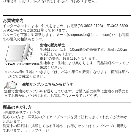
収集されており、個人を特定するものではありません。
お買物案内
インターネットによるご注文をはじめ、お電話(03-3602-2123)、FAX(03-3690-
5795)からでもご注文は承っております。
スタッフが丁寧に対応致します。メール
(shopmaster@fpolaris.com)
や、お電話
での購入の相談もどうぞ。
生地の販売単位
生地は50cm以上、10cm単位の販売です。単価も10cm
で表記してあります。
※1mの場合、数量は10となります。
生地巾は、生地により異なります。商品詳細ページでご
確認ください。
※パネル柄の生地につきましては、パネル単位の販売になります。商品詳細ペ
ージにてご確認ください。
→生地サンプル こちらからどうぞ
無償で生地のサンプルをお送りしています。ご購入前に実際に生地をお手にと
ってお確かめいただけます。お電話でもメールでもどうぞ。
商品のさがし方
○洋裁誌を見てくれた方
初めての方は、洋裁誌のタイアップページを見て訪れてきてくれた方が大半か
と思います。
発売中の洋裁誌に掲載してある生地や、お得なセットはトップページに掲載し
てあります。
→トップページ