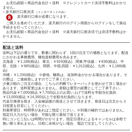
お支払総額＝商品代金合計＋送料 ※クレジットカード決済手数料はかかり
ません。
○
楽天銀行口座決済
（インターネットのみ）
楽天銀行口座が必要になります。
ご購入を進めていただき、楽天銀行のログイン画面からログインをして振込
手続きを行ってください。
お支払総額＝商品代金合計＋送料 ※楽天銀行口座決済では決済手数料はか
かりません。
配送と送料
送料は下記の通りです。数量に関わらず、1回の注文での価格となります。配送
にかかわる事務費用、梱包資材費用を含みます。
北海道：￥1,188(税込)、東北：￥924(税込)、関東,甲信越：￥836(税込)、中
部、北陸：￥985(税込)、関西、中国,四国：￥1,012(税込)、九州：￥1,188(税
込)
沖縄：￥1,330(税込) ※僻地、離島は、追加料金がかかる場合があります。そ
の際は、ご連絡致しますのでご了承ください。
少量少額のご注文の場合、こちらの判断でレターパックを使わせて頂く場合が
あります。送料変更はありません。差額は運営の経費としてご了承下さい。
商品代金￥7,000(税込:￥7,700)以上のお買い上げで送料を半額当社負担、
￥13,000(税込:￥14,300)以上で全額当社負担になります。
代金引換便を除き、入金確認後の発送とさせて頂きます。発送日は注文から３
日程度を目安にしてください。
到着希望日、時間帯があればご指定ください。※到着の確約ではありません。
指定日入力がない場合、可能な限り最短で送ります。
特にコンビニ払いは時間がかかります。指定日遅れによるキャンセルは余程で
無い限り承れません。日程に余裕がない場合、電話で注文してください。