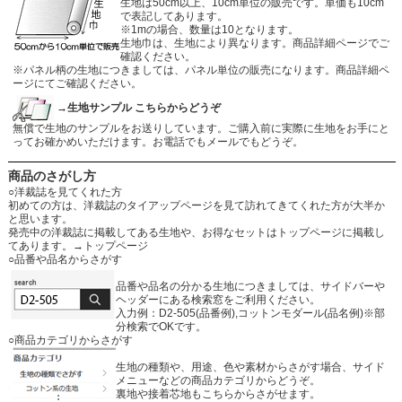
生地は50cm以上、10cm単位の販売です。単価も10cm
で表記してあります。
※1mの場合、数量は10となります。
生地巾は、生地により異なります。商品詳細ページでご
確認ください。
※パネル柄の生地につきましては、パネル単位の販売になります。商品詳細ペ
ージにてご確認ください。
→生地サンプル こちらからどうぞ
無償で生地のサンプルをお送りしています。ご購入前に実際に生地をお手にと
ってお確かめいただけます。お電話でもメールでもどうぞ。
商品のさがし方
○洋裁誌を見てくれた方
初めての方は、洋裁誌のタイアップページを見て訪れてきてくれた方が大半か
と思います。
発売中の洋裁誌に掲載してある生地や、お得なセットはトップページに掲載し
てあります。
→トップページ
○品番や品名からさがす
品番や品名の分かる生地につきましては、サイドバーや
ヘッダーにある検索窓をご利用ください。
入力例：D2-505(品番例),コットンモダール(品名例)※部
分検索でOKです。
○商品カテゴリからさがす
生地の種類や、用途、色や素材からさがす場合、サイド
メニューなどの商品カテゴリからどうぞ。
裏地や接着芯地もこちらからさがせます。