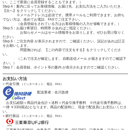
い。ここで新規に会員登録することもできます。）
Step.4：案内に沿ってお客様情報、お届け先、お支払方法をご入力いただき、
【次へ】をクリックしてください。
※メールアドレスは必須です。携帯メールもご利用できます。お持ち
でない方は、改めてお電話、FAXでご注文下さい。
（会員登録をされている方はお客様情報の入力が省略できます。）
Step.5：お届け希望日、時間帯 があればご指定ください。
お知らせメールはセール情報等をお送りします。ぜひお受け取りく
ださい。
Step.6：ご注文内容 が表示されますので、ご確認ください。誤記があれば訂正
をお願いします。
問題無ければ、【この内容で注文をする】をクリックしてくださ
い。
（これで注文が確定します。 自動送信メール が届きますのでご確認下
さい。）
Step.7：会員登録、ポイント等の案内 が表示されますのでご確認ください。
お支払い方法
○
代金引換
（インターネット、電話、FAX）
配送業者：佐川急便
お支払総額＝商品代金合計＋送料＋代金引換手数料 ※代金引換手数料は、
一律 ￥330(税込)となります。商品の配送時に、現金で配送員にお支払いくださ
い。
○
銀行振込
（インターネット、電話、FAX）
三菱東京UFJ銀行 向島支店 普通口座 0017982 口座名義：フアツシヨ