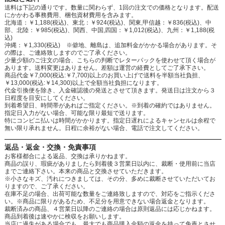
送料は下記の通りです。数量に関わらず、1回の注文での価格となります。配送
にかかわる事務費用、梱包資材費用を含みます。
北海道：￥1,188(税込)、東北：￥924(税込)、関東,甲信越：￥836(税込)、中
部、北陸：￥985(税込)、関西、中国,四国：￥1,012(税込)、九州：￥1,188(税
込)
沖縄：￥1,330(税込) ※僻地、離島は、追加料金がかかる場合があります。そ
の際は、ご連絡致しますのでご了承ください。
少量少額のご注文の場合、こちらの判断でレターパックを使わせて頂く場合が
あります。送料変更はありません。差額は運営の経費としてご了承下さい。
商品代金￥7,000(税込:￥7,700)以上のお買い上げで送料を半額当社負担、
￥13,000(税込:￥14,300)以上で全額当社負担になります。
代金引換便を除き、入金確認後の発送とさせて頂きます。発送日は注文から３
日程度を目安にしてください。
到着希望日、時間帯があればご指定ください。※到着の確約ではありません。
指定日入力がない場合、可能な限り最短で送ります。
特にコンビニ払いは時間がかかります。指定日遅れによるキャンセルは余程で
無い限り承れません。日程に余裕がない場合、電話で注文してください。
返品・返金・交換・免責事項
お客様都合による返品、交換は承りかねます。
商品の誤り、瑕疵がありましたら到着後３営業日以内に、裁断・使用前に当店
までご連絡下さい。本来の商品と交換させていただきます。
※小さなキズ、汚れにつきましては、その分、多めに裁断させていただいてお
りますので、ご了承ください。
在庫不足の場合、出荷可能な数量をご連絡致しますので、対応をご指示くださ
い。※商品に限りがあるため、不足分を用意できない場合返金となります。
裁断済みの商品、４営業日以降のご連絡の場合は原則返品には応じかねます。
商品到着後は速やかに検収をお願いします。
当店に過失がある場合でも、最大でも商品購入金額の返金を持って免責とさせ