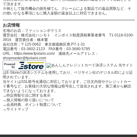
て頂きます。
※例として販売機会の損失補てん、クレームによる製品での返品買取など、そ
の他いかなる事項にもに購入金額の返金以上に対応できません。
お店情報
生地のお店：ファッションポラリス
運営会社：株式会社ハシモト インボイス制度課税事業者番号 T1-0118-0100-
3916 運営責任者：橋本繁
会社住所：〒125-0062 東京都葛飾区青戸7-1-31
電話番号：03-3602-2123 FAX番号：03-3690-5795
URL：https://www.fpolaris.com/ 連絡先メールアドレス：
shopmaster@fpolaris.com
当サイト
はE-Storeの決済システムを使用しており、ベリサイン社のデジタルIDにより証
明されています。
当サイトはSSL暗号化通信に対応しております。ご注文内容やクレジットカー
ド番号など、お客様の大切な情報は暗号化して送信されます。第三者から解読
できないようになっております。
→
特定商取引法に関する表示
→
個人情報の取り扱いについて
→
会員特典、ポイント制度について
→
サイトマップ