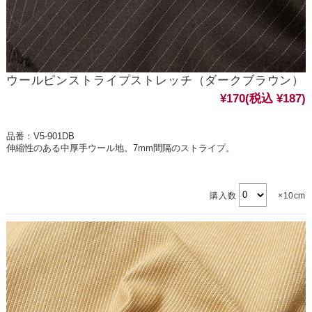
ウールピンストライプストレッチ（ダークブラウン）
¥170
(税込 ¥187)
品番：V5-901DB
伸縮性のある中厚手ウール地。7mm間隔のストライプ。
購入数
×10cm