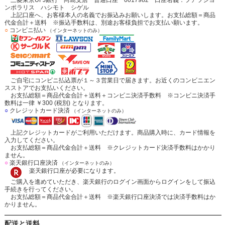
ンポラリス ハシモト シゲル
上記口座へ、お客様本人の名義でお振込みお願いします。お支払総額＝商品
代金合計＋送料 ※振込手数料は、別途お客様負担でお支払い願います。
○
コンビニ払い
（インターネットのみ）
ご自宅にコンビニ払込票が１～３営業日で届きます。お近くのコンビニエン
スストアでお支払いください。
お支払総額＝商品代金合計＋送料＋コンビニ決済手数料 ※コンビニ決済手
数料は一律 ￥300 (税別) となります。
○
クレジットカード決済
（インターネットのみ）
上記クレジットカードがご利用いただけます。商品購入時に、カード情報を
入力してください。
お支払総額＝商品代金合計＋送料 ※クレジットカード決済手数料はかかり
ません。
○
楽天銀行口座決済
（インターネットのみ）
楽天銀行口座が必要になります。
ご購入を進めていただき、楽天銀行のログイン画面からログインをして振込
手続きを行ってください。
お支払総額＝商品代金合計＋送料 ※楽天銀行口座決済では決済手数料はか
かりません。
配送と送料