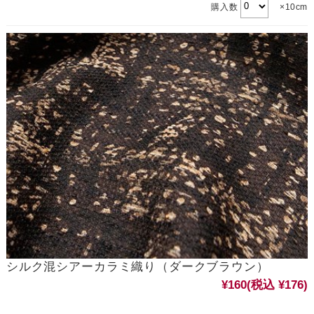
購入数
×10cm
シルク混シアーカラミ織り（ダークブラウン）
¥160
(税込 ¥176)