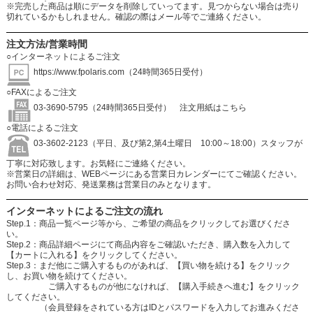
※完売した商品は順にデータを削除していってます。見つからない場合は売り
切れているかもしれません。確認の際はメール等でご連絡ください。
注文方法/営業時間
○インターネットによるご注文
https://www.fpolaris.com
（24時間365日受付）
○FAXによるご注文
03-3690-5795（24時間365日受付）
注文用紙はこちら
○電話によるご注文
03-3602-2123（平日、及び第2,第4土曜日 10:00～18:00）スタッフが
丁寧に対応致します。お気軽にご連絡ください。
※営業日の詳細は、WEBページにある営業日カレンダーにてご確認ください。
お問い合わせ対応、発送業務は営業日のみとなります。
インターネットによるご注文の流れ
Step.1：商品一覧ページ等から、ご希望の商品をクリックしてお選びくださ
い。
Step.2：商品詳細ページにて商品内容をご確認いただき、購入数を入力して
【カートに入れる】をクリックしてください。
Step.3：まだ他にご購入するものがあれば、【買い物を続ける】をクリック
し、お買い物を続けてください。
ご購入するものが他になければ、【購入手続きへ進む】をクリック
してください。
（会員登録をされている方はIDとパスワードを入力してお進みくださ