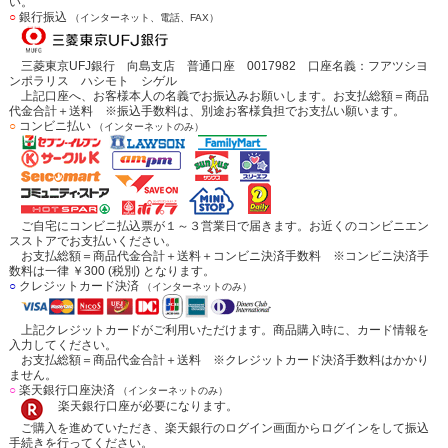
い。
○
銀行振込
（インターネット、電話、FAX）
三菱東京UFJ銀行 向島支店 普通口座 0017982 口座名義：フアツシヨ
ンポラリス ハシモト シゲル
上記口座へ、お客様本人の名義でお振込みお願いします。お支払総額＝商品
代金合計＋送料 ※振込手数料は、別途お客様負担でお支払い願います。
○
コンビニ払い
（インターネットのみ）
ご自宅にコンビニ払込票が１～３営業日で届きます。お近くのコンビニエン
スストアでお支払いください。
お支払総額＝商品代金合計＋送料＋コンビニ決済手数料 ※コンビニ決済手
数料は一律 ￥300 (税別) となります。
○
クレジットカード決済
（インターネットのみ）
上記クレジットカードがご利用いただけます。商品購入時に、カード情報を
入力してください。
お支払総額＝商品代金合計＋送料 ※クレジットカード決済手数料はかかり
ません。
○
楽天銀行口座決済
（インターネットのみ）
楽天銀行口座が必要になります。
ご購入を進めていただき、楽天銀行のログイン画面からログインをして振込
手続きを行ってください。