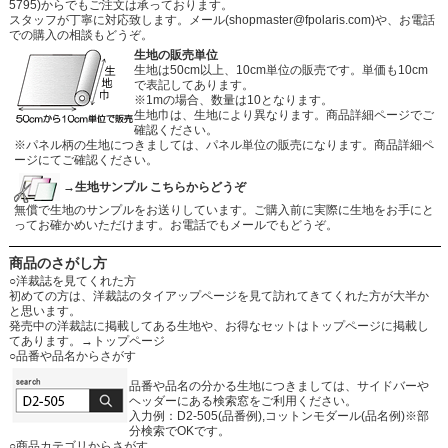
5795)からでもご注文は承っております。
スタッフが丁寧に対応致します。メール
(shopmaster@fpolaris.com)
や、お電話
での購入の相談もどうぞ。
生地の販売単位
生地は50cm以上、10cm単位の販売です。単価も10cm
で表記してあります。
※1mの場合、数量は10となります。
生地巾は、生地により異なります。商品詳細ページでご
確認ください。
※パネル柄の生地につきましては、パネル単位の販売になります。商品詳細ペ
ージにてご確認ください。
→生地サンプル こちらからどうぞ
無償で生地のサンプルをお送りしています。ご購入前に実際に生地をお手にと
ってお確かめいただけます。お電話でもメールでもどうぞ。
商品のさがし方
○洋裁誌を見てくれた方
初めての方は、洋裁誌のタイアップページを見て訪れてきてくれた方が大半か
と思います。
発売中の洋裁誌に掲載してある生地や、お得なセットはトップページに掲載し
てあります。
→トップページ
○品番や品名からさがす
品番や品名の分かる生地につきましては、サイドバーや
ヘッダーにある検索窓をご利用ください。
入力例：D2-505(品番例),コットンモダール(品名例)※部
分検索でOKです。
○商品カテゴリからさがす