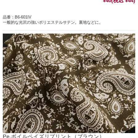
¥40
(税込 ¥44)
品番：B6-601IV
一般的な光沢の強いポリエステルサテン。裏地などに。
Pe.ボイルペイズリプリント（ブラウン）