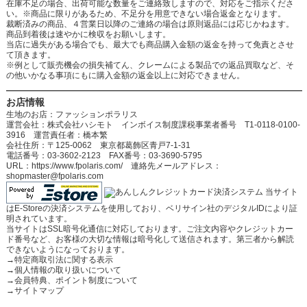
在庫不足の場合、出荷可能な数量をご連絡致しますので、対応をご指示くださ
い。※商品に限りがあるため、不足分を用意できない場合返金となります。
裁断済みの商品、４営業日以降のご連絡の場合は原則返品には応じかねます。
商品到着後は速やかに検収をお願いします。
当店に過失がある場合でも、最大でも商品購入金額の返金を持って免責とさせ
て頂きます。
※例として販売機会の損失補てん、クレームによる製品での返品買取など、そ
の他いかなる事項にもに購入金額の返金以上に対応できません。
お店情報
生地のお店：ファッションポラリス
運営会社：株式会社ハシモト インボイス制度課税事業者番号 T1-0118-0100-
3916 運営責任者：橋本繁
会社住所：〒125-0062 東京都葛飾区青戸7-1-31
電話番号：03-3602-2123 FAX番号：03-3690-5795
URL：https://www.fpolaris.com/ 連絡先メールアドレス：
shopmaster@fpolaris.com
当サイト
はE-Storeの決済システムを使用しており、ベリサイン社のデジタルIDにより証
明されています。
当サイトはSSL暗号化通信に対応しております。ご注文内容やクレジットカー
ド番号など、お客様の大切な情報は暗号化して送信されます。第三者から解読
できないようになっております。
→
特定商取引法に関する表示
→
個人情報の取り扱いについて
→
会員特典、ポイント制度について
→
サイトマップ