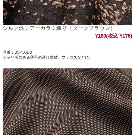
シルク混シアーカラミ織り（ダークブラウン）
¥160
(税込 ¥176)
品番：B5-405DB
シャリ感のある薄手の透け素材。ブラウスなどに。