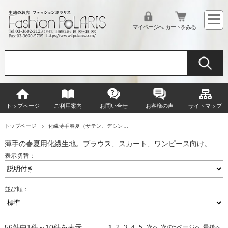
マイページへ
カートをみる
トップページ
ご利用案内
お問い合せ
お客様の声
サイトマップ
トップページ
化繊薄手春夏（サテン、デシン…
薄手の春夏用化繊生地。ブラウス、スカート、ワンピース向け。
表示切替：
並び順：
56件中1件～10件を表示
1
2
3
4
5
次へ
次の5ページへ
最後へ