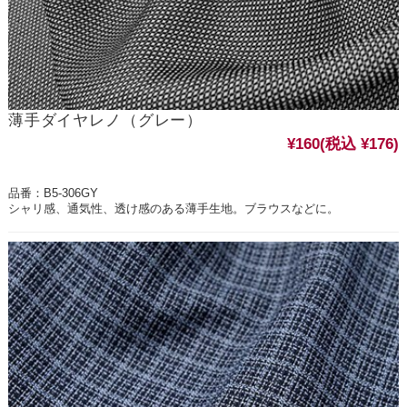
薄手ダイヤレノ（グレー）
¥160
(税込 ¥176)
品番：B5-306GY
シャリ感、通気性、透け感のある薄手生地。ブラウスなどに。