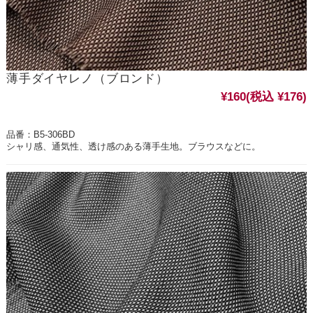
薄手ダイヤレノ（ブロンド）
¥160
(税込 ¥176)
品番：B5-306BD
シャリ感、通気性、透け感のある薄手生地。ブラウスなどに。