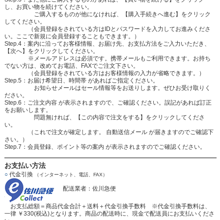
し、お買い物を続けてください。
ご購入するものが他になければ、【購入手続きへ進む】をクリック
してください。
（会員登録をされている方はIDとパスワードを入力してお進みくださ
い。ここで新規に会員登録することもできます。）
Step.4：案内に沿ってお客様情報、お届け先、お支払方法をご入力いただき、
【次へ】をクリックしてください。
※メールアドレスは必須です。携帯メールもご利用できます。お持ち
でない方は、改めてお電話、FAXでご注文下さい。
（会員登録をされている方はお客様情報の入力が省略できます。）
Step.5：お届け希望日、時間帯 があればご指定ください。
お知らせメールはセール情報等をお送りします。ぜひお受け取りく
ださい。
Step.6：ご注文内容 が表示されますので、ご確認ください。誤記があれば訂正
をお願いします。
問題無ければ、【この内容で注文をする】をクリックしてくださ
い。
（これで注文が確定します。 自動送信メール が届きますのでご確認下
さい。）
Step.7：会員登録、ポイント等の案内 が表示されますのでご確認ください。
お支払い方法
○
代金引換
（インターネット、電話、FAX）
配送業者：佐川急便
お支払総額＝商品代金合計＋送料＋代金引換手数料 ※代金引換手数料は、
一律 ￥330(税込)となります。商品の配送時に、現金で配送員にお支払いくださ