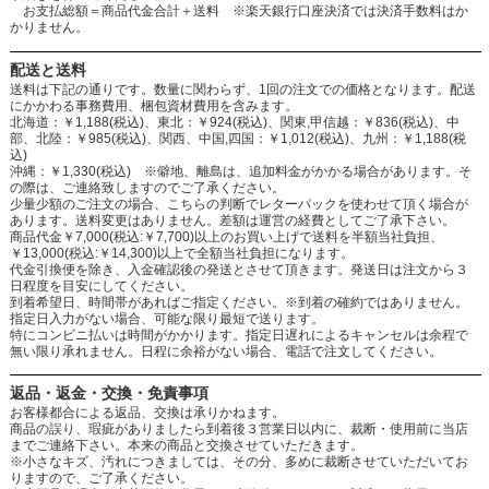
お支払総額＝商品代金合計＋送料 ※楽天銀行口座決済では決済手数料はか
かりません。
配送と送料
送料は下記の通りです。数量に関わらず、1回の注文での価格となります。配送
にかかわる事務費用、梱包資材費用を含みます。
北海道：￥1,188(税込)、東北：￥924(税込)、関東,甲信越：￥836(税込)、中
部、北陸：￥985(税込)、関西、中国,四国：￥1,012(税込)、九州：￥1,188(税
込)
沖縄：￥1,330(税込) ※僻地、離島は、追加料金がかかる場合があります。そ
の際は、ご連絡致しますのでご了承ください。
少量少額のご注文の場合、こちらの判断でレターパックを使わせて頂く場合が
あります。送料変更はありません。差額は運営の経費としてご了承下さい。
商品代金￥7,000(税込:￥7,700)以上のお買い上げで送料を半額当社負担、
￥13,000(税込:￥14,300)以上で全額当社負担になります。
代金引換便を除き、入金確認後の発送とさせて頂きます。発送日は注文から３
日程度を目安にしてください。
到着希望日、時間帯があればご指定ください。※到着の確約ではありません。
指定日入力がない場合、可能な限り最短で送ります。
特にコンビニ払いは時間がかかります。指定日遅れによるキャンセルは余程で
無い限り承れません。日程に余裕がない場合、電話で注文してください。
返品・返金・交換・免責事項
お客様都合による返品、交換は承りかねます。
商品の誤り、瑕疵がありましたら到着後３営業日以内に、裁断・使用前に当店
までご連絡下さい。本来の商品と交換させていただきます。
※小さなキズ、汚れにつきましては、その分、多めに裁断させていただいてお
りますので、ご了承ください。