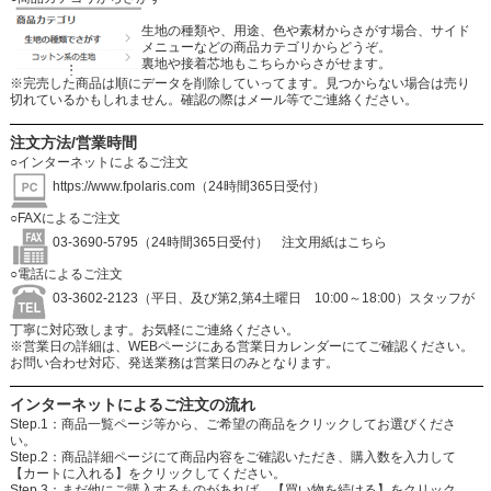
生地の種類や、用途、色や素材からさがす場合、サイド
メニューなどの商品カテゴリからどうぞ。
裏地や接着芯地もこちらからさがせます。
※完売した商品は順にデータを削除していってます。見つからない場合は売り
切れているかもしれません。確認の際はメール等でご連絡ください。
注文方法/営業時間
○インターネットによるご注文
https://www.fpolaris.com
（24時間365日受付）
○FAXによるご注文
03-3690-5795（24時間365日受付）
注文用紙はこちら
○電話によるご注文
03-3602-2123（平日、及び第2,第4土曜日 10:00～18:00）スタッフが
丁寧に対応致します。お気軽にご連絡ください。
※営業日の詳細は、WEBページにある営業日カレンダーにてご確認ください。
お問い合わせ対応、発送業務は営業日のみとなります。
インターネットによるご注文の流れ
Step.1：商品一覧ページ等から、ご希望の商品をクリックしてお選びくださ
い。
Step.2：商品詳細ページにて商品内容をご確認いただき、購入数を入力して
【カートに入れる】をクリックしてください。
Step.3：まだ他にご購入するものがあれば、【買い物を続ける】をクリック