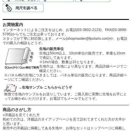
お買物案内
インターネットによるご注文をはじめ、お電話(03-3602-2123)、FAX(03-3690-
5795)からでもご注文は承っております。
スタッフが丁寧に対応致します。メール
(shopmaster@fpolaris.com)
や、お電話
での購入の相談もどうぞ。
生地の販売単位
生地は50cm以上、10cm単位の販売です。単価も10cm
で表記してあります。
※1mの場合、数量は10となります。
生地巾は、生地により異なります。商品詳細ページでご
確認ください。
※パネル柄の生地につきましては、パネル単位の販売になります。商品詳細ペ
ージにてご確認ください。
→生地サンプル こちらからどうぞ
無償で生地のサンプルをお送りしています。ご購入前に実際に生地をお手にと
ってお確かめいただけます。お電話でもメールでもどうぞ。
商品のさがし方
○洋裁誌を見てくれた方
初めての方は、洋裁誌のタイアップページを見て訪れてきてくれた方が大半か
と思います。
発売中の洋裁誌に掲載してある生地や、お得なセットはトップページに掲載し