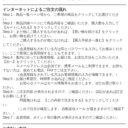
インターネットによるご注文の流れ
Step.1：商品一覧ページ等から、ご希望の商品をクリックしてお選びくださ
い。
Step.2：商品詳細ページにて商品内容をご確認いただき、購入数を入力して
【カートに入れる】をクリックしてください。
Step.3：まだ他にご購入するものがあれば、【買い物を続ける】をクリック
し、お買い物を続けてください。
ご購入するものが他になければ、【購入手続きへ進む】をクリック
してください。
（会員登録をされている方はIDとパスワードを入力してお進みくださ
い。ここで新規に会員登録することもできます。）
Step.4：案内に沿ってお客様情報、お届け先、お支払方法をご入力いただき、
【次へ】をクリックしてください。
※メールアドレスは必須です。携帯メールもご利用できます。お持ち
でない方は、改めてお電話、FAXでご注文下さい。
（会員登録をされている方はお客様情報の入力が省略できます。）
Step.5：お届け希望日、時間帯 があればご指定ください。
お知らせメールはセール情報等をお送りします。ぜひお受け取りく
ださい。
Step.6：ご注文内容 が表示されますので、ご確認ください。誤記があれば訂正
をお願いします。
問題無ければ、【この内容で注文をする】をクリックしてくださ
い。
（これで注文が確定します。 自動送信メール が届きますのでご確認下
さい。）
Step.7：会員登録、ポイント等の案内 が表示されますのでご確認ください。