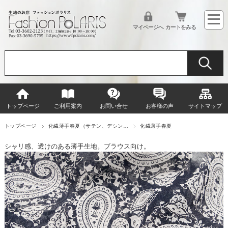
マイページへ
カートをみる
トップページ
ご利用案内
お問い合せ
お客様の声
サイトマップ
トップページ
化繊薄手春夏（サテン、デシン…
化繊薄手春夏
シャリ感、透けのある薄手生地。ブラウス向け。