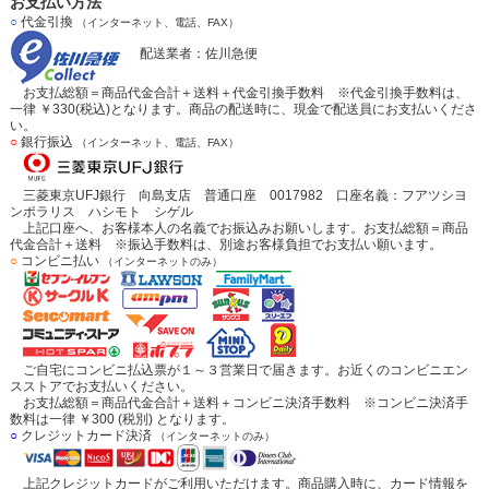
お支払い方法
○
代金引換
（インターネット、電話、FAX）
配送業者：佐川急便
お支払総額＝商品代金合計＋送料＋代金引換手数料 ※代金引換手数料は、
一律 ￥330(税込)となります。商品の配送時に、現金で配送員にお支払いくださ
い。
○
銀行振込
（インターネット、電話、FAX）
三菱東京UFJ銀行 向島支店 普通口座 0017982 口座名義：フアツシヨ
ンポラリス ハシモト シゲル
上記口座へ、お客様本人の名義でお振込みお願いします。お支払総額＝商品
代金合計＋送料 ※振込手数料は、別途お客様負担でお支払い願います。
○
コンビニ払い
（インターネットのみ）
ご自宅にコンビニ払込票が１～３営業日で届きます。お近くのコンビニエン
スストアでお支払いください。
お支払総額＝商品代金合計＋送料＋コンビニ決済手数料 ※コンビニ決済手
数料は一律 ￥300 (税別) となります。
○
クレジットカード決済
（インターネットのみ）
上記クレジットカードがご利用いただけます。商品購入時に、カード情報を