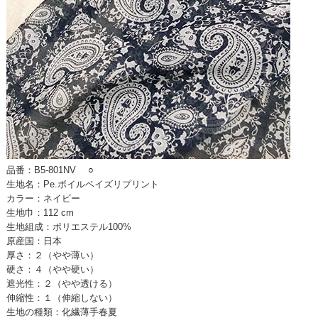
品番：B5-801NV
○
生地名：Pe.ボイルペイズリプリント
カラー：ネイビー
生地巾：112 cm
生地組成：ポリエステル100%
原産国：日本
厚さ：２（やや薄い）
硬さ：４（やや硬い）
遮光性：２（やや透ける）
伸縮性：１（伸縮しない）
生地の種類：化繊薄手春夏