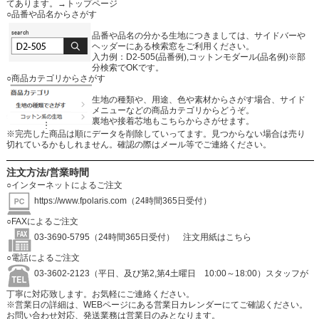
てあります。
→トップページ
○品番や品名からさがす
品番や品名の分かる生地につきましては、サイドバーや
ヘッダーにある検索窓をご利用ください。
入力例：D2-505(品番例),コットンモダール(品名例)※部
分検索でOKです。
○商品カテゴリからさがす
生地の種類や、用途、色や素材からさがす場合、サイド
メニューなどの商品カテゴリからどうぞ。
裏地や接着芯地もこちらからさがせます。
※完売した商品は順にデータを削除していってます。見つからない場合は売り
切れているかもしれません。確認の際はメール等でご連絡ください。
注文方法/営業時間
○インターネットによるご注文
https://www.fpolaris.com
（24時間365日受付）
○FAXによるご注文
03-3690-5795（24時間365日受付）
注文用紙はこちら
○電話によるご注文
03-3602-2123（平日、及び第2,第4土曜日 10:00～18:00）スタッフが
丁寧に対応致します。お気軽にご連絡ください。
※営業日の詳細は、WEBページにある営業日カレンダーにてご確認ください。
お問い合わせ対応、発送業務は営業日のみとなります。