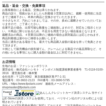
返品・返金・交換・免責事項
お客様都合による返品、交換は承りかねます。
商品の誤り、瑕疵がありましたら到着後３営業日以内に、裁断・使用前に当店
までご連絡下さい。本来の商品と交換させていただきます。
※小さなキズ、汚れにつきましては、その分、多めに裁断させていただいてお
りますので、ご了承ください。
在庫不足の場合、出荷可能な数量をご連絡致しますので、対応をご指示くださ
い。※商品に限りがあるため、不足分を用意できない場合返金となります。
裁断済みの商品、４営業日以降のご連絡の場合は原則返品には応じかねます。
商品到着後は速やかに検収をお願いします。
当店に過失がある場合でも、最大でも商品購入金額の返金を持って免責とさせ
て頂きます。
※例として販売機会の損失補てん、クレームによる製品での返品買取など、そ
の他いかなる事項にもに購入金額の返金以上に対応できません。
お店情報
生地のお店：ファッションポラリス
運営会社：株式会社ハシモト インボイス制度課税事業者番号 T1-0118-0100-
3916 運営責任者：橋本繁
会社住所：〒125-0062 東京都葛飾区青戸7-1-31
電話番号：03-3602-2123 FAX番号：03-3690-5795
URL：https://www.fpolaris.com/ 連絡先メールアドレス：
shopmaster@fpolaris.com
当サイト
はE-Storeの決済システムを使用しており、ベリサイン社のデジタルIDにより証
明されています。
当サイトはSSL暗号化通信に対応しております。ご注文内容やクレジットカー