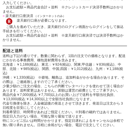
入力してください。
お支払総額＝商品代金合計＋送料 ※クレジットカード決済手数料はかかり
ません。
○
楽天銀行口座決済
（インターネットのみ）
楽天銀行口座が必要になります。
ご購入を進めていただき、楽天銀行のログイン画面からログインをして振込
手続きを行ってください。
お支払総額＝商品代金合計＋送料 ※楽天銀行口座決済では決済手数料はか
かりません。
配送と送料
送料は下記の通りです。数量に関わらず、1回の注文での価格となります。配送
にかかわる事務費用、梱包資材費用を含みます。
北海道：￥1,188(税込)、東北：￥924(税込)、関東,甲信越：￥836(税込)、中
部、北陸：￥985(税込)、関西、中国,四国：￥1,012(税込)、九州：￥1,188(税
込)
沖縄：￥1,330(税込) ※僻地、離島は、追加料金がかかる場合があります。そ
の際は、ご連絡致しますのでご了承ください。
少量少額のご注文の場合、こちらの判断でレターパックを使わせて頂く場合が
あります。送料変更はありません。差額は運営の経費としてご了承下さい。
商品代金￥7,000(税込:￥7,700)以上のお買い上げで送料を半額当社負担、
￥13,000(税込:￥14,300)以上で全額当社負担になります。
代金引換便を除き、入金確認後の発送とさせて頂きます。発送日は注文から３
日程度を目安にしてください。
到着希望日、時間帯があればご指定ください。※到着の確約ではありません。
指定日入力がない場合、可能な限り最短で送ります。
特にコンビニ払いは時間がかかります。指定日遅れによるキャンセルは余程で
無い限り承れません。日程に余裕がない場合、電話で注文してください。