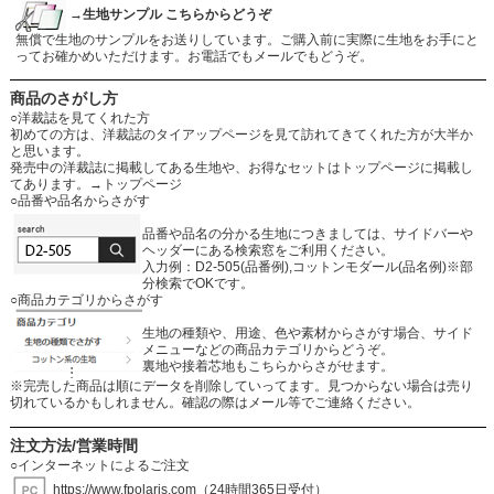
→生地サンプル こちらからどうぞ
無償で生地のサンプルをお送りしています。ご購入前に実際に生地をお手にと
ってお確かめいただけます。お電話でもメールでもどうぞ。
商品のさがし方
○洋裁誌を見てくれた方
初めての方は、洋裁誌のタイアップページを見て訪れてきてくれた方が大半か
と思います。
発売中の洋裁誌に掲載してある生地や、お得なセットはトップページに掲載し
てあります。
→トップページ
○品番や品名からさがす
品番や品名の分かる生地につきましては、サイドバーや
ヘッダーにある検索窓をご利用ください。
入力例：D2-505(品番例),コットンモダール(品名例)※部
分検索でOKです。
○商品カテゴリからさがす
生地の種類や、用途、色や素材からさがす場合、サイド
メニューなどの商品カテゴリからどうぞ。
裏地や接着芯地もこちらからさがせます。
※完売した商品は順にデータを削除していってます。見つからない場合は売り
切れているかもしれません。確認の際はメール等でご連絡ください。
注文方法/営業時間
○インターネットによるご注文
https://www.fpolaris.com
（24時間365日受付）