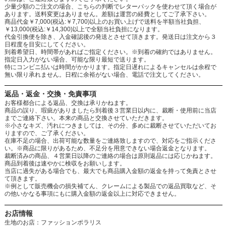
少量少額のご注文の場合、こちらの判断でレターパックを使わせて頂く場合が
あります。送料変更はありません。差額は運営の経費としてご了承下さい。
商品代金￥7,000(税込:￥7,700)以上のお買い上げで送料を半額当社負担、
￥13,000(税込:￥14,300)以上で全額当社負担になります。
代金引換便を除き、入金確認後の発送とさせて頂きます。発送日は注文から３
日程度を目安にしてください。
到着希望日、時間帯があればご指定ください。※到着の確約ではありません。
指定日入力がない場合、可能な限り最短で送ります。
特にコンビニ払いは時間がかかります。指定日遅れによるキャンセルは余程で
無い限り承れません。日程に余裕がない場合、電話で注文してください。
返品・返金・交換・免責事項
お客様都合による返品、交換は承りかねます。
商品の誤り、瑕疵がありましたら到着後３営業日以内に、裁断・使用前に当店
までご連絡下さい。本来の商品と交換させていただきます。
※小さなキズ、汚れにつきましては、その分、多めに裁断させていただいてお
りますので、ご了承ください。
在庫不足の場合、出荷可能な数量をご連絡致しますので、対応をご指示くださ
い。※商品に限りがあるため、不足分を用意できない場合返金となります。
裁断済みの商品、４営業日以降のご連絡の場合は原則返品には応じかねます。
商品到着後は速やかに検収をお願いします。
当店に過失がある場合でも、最大でも商品購入金額の返金を持って免責とさせ
て頂きます。
※例として販売機会の損失補てん、クレームによる製品での返品買取など、そ
の他いかなる事項にもに購入金額の返金以上に対応できません。
お店情報
生地のお店：ファッションポラリス