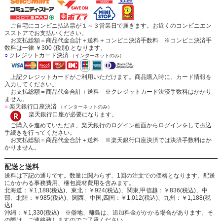
ご自宅にコンビニ払込票が１～３営業日で届きます。お近くのコンビニエン
スストアでお支払いください。
お支払総額＝商品代金合計＋送料＋コンビニ決済手数料 ※コンビニ決済手
数料は一律 ￥300 (税別) となります。
○
クレジットカード決済
（インターネットのみ）
上記クレジットカードがご利用いただけます。商品購入時に、カード情報を
入力してください。
お支払総額＝商品代金合計＋送料 ※クレジットカード決済手数料はかかり
ません。
○
楽天銀行口座決済
（インターネットのみ）
楽天銀行口座が必要になります。
ご購入を進めていただき、楽天銀行のログイン画面からログインをして振込
手続きを行ってください。
お支払総額＝商品代金合計＋送料 ※楽天銀行口座決済では決済手数料はか
かりません。
配送と送料
送料は下記の通りです。数量に関わらず、1回の注文での価格となります。配送
にかかわる事務費用、梱包資材費用を含みます。
北海道：￥1,188(税込)、東北：￥924(税込)、関東,甲信越：￥836(税込)、中
部、北陸：￥985(税込)、関西、中国,四国：￥1,012(税込)、九州：￥1,188(税
込)
沖縄：￥1,330(税込) ※僻地、離島は、追加料金がかかる場合があります。そ
の際は、ご連絡致しますのでご了承ください。