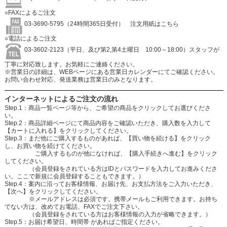
○FAXによるご注文
03-3690-5795（24時間365日受付）
注文用紙はこちら
○電話によるご注文
03-3602-2123（平日、及び第2,第4土曜日 10:00～18:00）スタッフが
丁寧に対応致します。お気軽にご連絡ください。
※営業日の詳細は、WEBページにある営業日カレンダーにてご確認ください。
お問い合わせ対応、発送業務は営業日のみとなります。
インターネットによるご注文の流れ
Step.1：商品一覧ページ等から、ご希望の商品をクリックしてお選びくださ
い。
Step.2：商品詳細ページにて商品内容をご確認いただき、購入数を入力して
【カートに入れる】をクリックしてください。
Step.3：まだ他にご購入するものがあれば、【買い物を続ける】をクリック
し、お買い物を続けてください。
ご購入するものが他になければ、【購入手続きへ進む】をクリック
してください。
（会員登録をされている方はIDとパスワードを入力してお進みくださ
い。ここで新規に会員登録することもできます。）
Step.4：案内に沿ってお客様情報、お届け先、お支払方法をご入力いただき、
【次へ】をクリックしてください。
※メールアドレスは必須です。携帯メールもご利用できます。お持ち
でない方は、改めてお電話、FAXでご注文下さい。
（会員登録をされている方はお客様情報の入力が省略できます。）
Step.5：お届け希望日、時間帯 があればご指定ください。