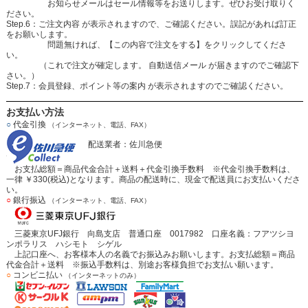
お知らせメールはセール情報等をお送りします。ぜひお受け取りく
ださい。
Step.6：ご注文内容 が表示されますので、ご確認ください。誤記があれば訂正
をお願いします。
問題無ければ、【この内容で注文をする】をクリックしてくださ
い。
（これで注文が確定します。 自動送信メール が届きますのでご確認下
さい。）
Step.7：会員登録、ポイント等の案内 が表示されますのでご確認ください。
お支払い方法
○
代金引換
（インターネット、電話、FAX）
配送業者：佐川急便
お支払総額＝商品代金合計＋送料＋代金引換手数料 ※代金引換手数料は、
一律 ￥330(税込)となります。商品の配送時に、現金で配送員にお支払いくださ
い。
○
銀行振込
（インターネット、電話、FAX）
三菱東京UFJ銀行 向島支店 普通口座 0017982 口座名義：フアツシヨ
ンポラリス ハシモト シゲル
上記口座へ、お客様本人の名義でお振込みお願いします。お支払総額＝商品
代金合計＋送料 ※振込手数料は、別途お客様負担でお支払い願います。
○
コンビニ払い
（インターネットのみ）