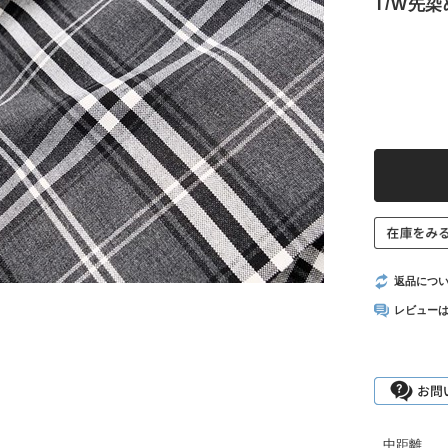
T/W先
返品につ
レビュー
中距離