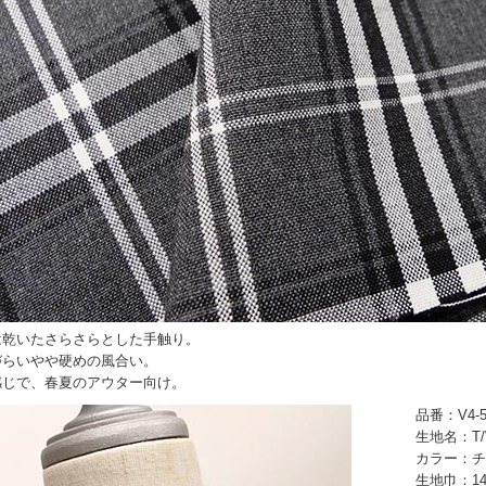
は乾いたさらさらとした手触り。
づらいやや硬めの風合い。
感じで、春夏のアウター向け。
品番：V4-5
生地名：T
カラー：チ
生地巾：14