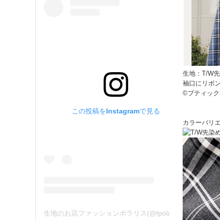
生地：T/W
袖口にリボ
©ブティック
この投稿をInstagramで見る
カラーバリ
生地のお店ファッションポラリス(@fpolaris_textile)がシェアした投稿