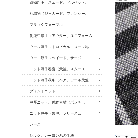
織物起毛（スエード、ベルベット…
柄織物（ジャカード、ファンシー…
ブラックフォーマル
化繊中厚手（アウター、ユニフォーム…
ウール薄手（トロピカル、スーツ地…
ウール厚手（ツイード、サージ…
ニット薄手春夏（天竺、スムース…
ニット薄手秋冬（ベア、ウール天竺…
プリントニット
中厚ニット、伸縮素材（ポンチ…
ニット厚手（裏毛、フリース…
レース
シルク、レーヨン系の生地