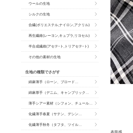
ウールの生地
シルクの生地
合繊(ポリエステル,ナイロン,アクリル)
再生繊維(レーヨン,キュプラ,リヨセル)
半合成繊維(アセテｰト,トリアセテｰト)
その他の素材の生地
生地の種類でさがす
綿麻薄手（ローン、ブロード…
綿麻厚手（デニム、キャンブリック…
薄手シアー素材（シフォン、チュール…
化繊薄手春夏（サテン、デシン…
化繊薄手秋冬（タフタ、ツイル…
表面感