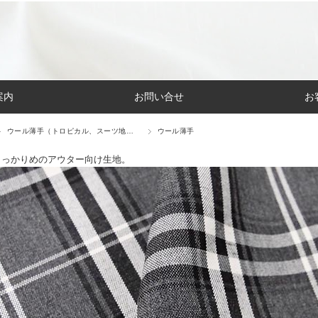
案内
お問い合せ
お
ウール薄手（トロピカル、スーツ地…
ウール薄手
しっかりめのアウター向け生地。