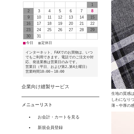
1
2
3
4
5
6
7
8
9
10
11
12
13
14
15
16
17
18
19
20
21
22
23
24
25
26
27
28
29
30
31
■
■
今日
定休日
インターネット、FAXでのお買物は、いつ
でもご利用できます。電話でのご注文や対
応、発送業務は営業日のみです。
営業日（平日、および第2,第4土曜日）
営業時間10:00～18:00
企業向け縫製サービス
生地の質感
しわになり
メニューリスト
薄～中厚の
お会計・カートを見る
新規会員登録