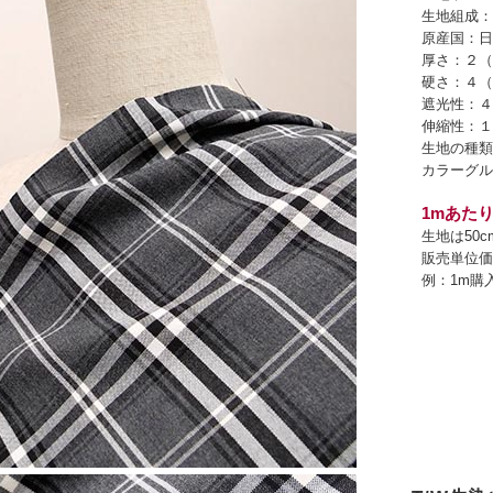
生地組成：
原産国：日
厚さ：２（
硬さ：４（
遮光性：４
伸縮性：１
生地の種類
カラーグル
1mあたり
生地は50
販売単位価
例：1m購