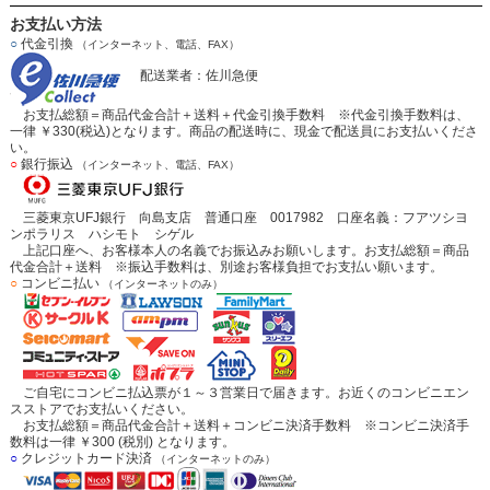
お支払い方法
○
代金引換
（インターネット、電話、FAX）
配送業者：佐川急便
お支払総額＝商品代金合計＋送料＋代金引換手数料 ※代金引換手数料は、
一律 ￥330(税込)となります。商品の配送時に、現金で配送員にお支払いくださ
い。
○
銀行振込
（インターネット、電話、FAX）
三菱東京UFJ銀行 向島支店 普通口座 0017982 口座名義：フアツシヨ
ンポラリス ハシモト シゲル
上記口座へ、お客様本人の名義でお振込みお願いします。お支払総額＝商品
代金合計＋送料 ※振込手数料は、別途お客様負担でお支払い願います。
○
コンビニ払い
（インターネットのみ）
ご自宅にコンビニ払込票が１～３営業日で届きます。お近くのコンビニエン
スストアでお支払いください。
お支払総額＝商品代金合計＋送料＋コンビニ決済手数料 ※コンビニ決済手
数料は一律 ￥300 (税別) となります。
○
クレジットカード決済
（インターネットのみ）