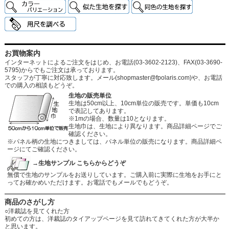
お買物案内
インターネットによるご注文をはじめ、お電話(03-3602-2123)、FAX(03-3690-
5795)からでもご注文は承っております。
スタッフが丁寧に対応致します。メール
(shopmaster@fpolaris.com)
や、お電話
での購入の相談もどうぞ。
生地の販売単位
生地は50cm以上、10cm単位の販売です。単価も10cm
で表記してあります。
※1mの場合、数量は10となります。
生地巾は、生地により異なります。商品詳細ページでご
確認ください。
※パネル柄の生地につきましては、パネル単位の販売になります。商品詳細ペ
ージにてご確認ください。
→生地サンプル こちらからどうぞ
無償で生地のサンプルをお送りしています。ご購入前に実際に生地をお手にと
ってお確かめいただけます。お電話でもメールでもどうぞ。
商品のさがし方
○洋裁誌を見てくれた方
初めての方は、洋裁誌のタイアップページを見て訪れてきてくれた方が大半か
と思います。