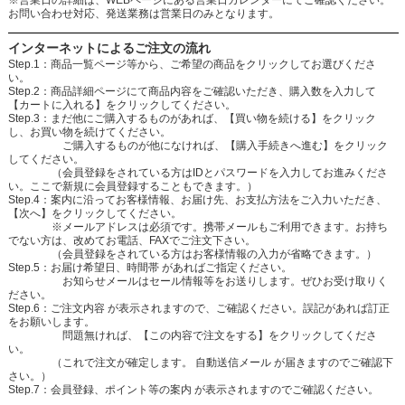
お問い合わせ対応、発送業務は営業日のみとなります。
インターネットによるご注文の流れ
Step.1：商品一覧ページ等から、ご希望の商品をクリックしてお選びくださ
い。
Step.2：商品詳細ページにて商品内容をご確認いただき、購入数を入力して
【カートに入れる】をクリックしてください。
Step.3：まだ他にご購入するものがあれば、【買い物を続ける】をクリック
し、お買い物を続けてください。
ご購入するものが他になければ、【購入手続きへ進む】をクリック
してください。
（会員登録をされている方はIDとパスワードを入力してお進みくださ
い。ここで新規に会員登録することもできます。）
Step.4：案内に沿ってお客様情報、お届け先、お支払方法をご入力いただき、
【次へ】をクリックしてください。
※メールアドレスは必須です。携帯メールもご利用できます。お持ち
でない方は、改めてお電話、FAXでご注文下さい。
（会員登録をされている方はお客様情報の入力が省略できます。）
Step.5：お届け希望日、時間帯 があればご指定ください。
お知らせメールはセール情報等をお送りします。ぜひお受け取りく
ださい。
Step.6：ご注文内容 が表示されますので、ご確認ください。誤記があれば訂正
をお願いします。
問題無ければ、【この内容で注文をする】をクリックしてくださ
い。
（これで注文が確定します。 自動送信メール が届きますのでご確認下
さい。）
Step.7：会員登録、ポイント等の案内 が表示されますのでご確認ください。