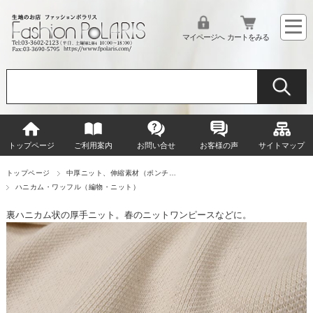
マイページへ
カートをみる
トップページ
ご利用案内
お問い合せ
お客様の声
サイトマップ
トップページ
中厚ニット、伸縮素材（ポンチ…
ハニカム・ワッフル（編物・ニット）
裏ハニカム状の厚手ニット。春のニットワンピースなどに。