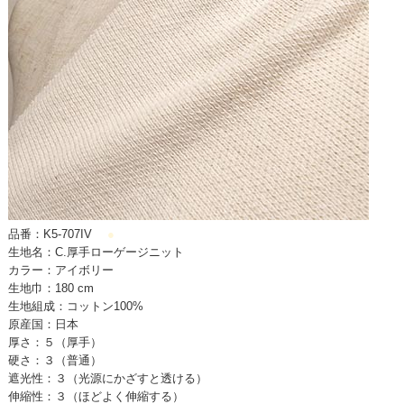
品番：K5-707IV
●
生地名：C.厚手ローゲージニット
カラー：アイボリー
生地巾：180 cm
生地組成：コットン100%
原産国：日本
厚さ：５（厚手）
硬さ：３（普通）
遮光性：３（光源にかざすと透ける）
伸縮性：３（ほどよく伸縮する）