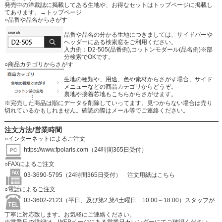
発売中の洋裁誌に掲載してある生地や、お得なセットはトップページに掲載し
てあります。
→トップページ
○品番や品名からさがす
品番や品名の分かる生地につきましては、サイドバーや
ヘッダーにある検索窓をご利用ください。
入力例：D2-505(品番例),コットンモダール(品名例)※部
分検索でOKです。
○商品カテゴリからさがす
生地の種類や、用途、色や素材からさがす場合、サイド
メニューなどの商品カテゴリからどうぞ。
裏地や接着芯地もこちらからさがせます。
※完売した商品は順にデータを削除していってます。見つからない場合は売り
切れているかもしれません。確認の際はメール等でご連絡ください。
注文方法/営業時間
○インターネットによるご注文
https://www.fpolaris.com
（24時間365日受付）
○FAXによるご注文
03-3690-5795（24時間365日受付）
注文用紙はこちら
○電話によるご注文
03-3602-2123（平日、及び第2,第4土曜日 10:00～18:00）スタッフが
丁寧に対応致します。お気軽にご連絡ください。
※営業日の詳細は、WEBページにある営業日カレンダーにてご確認ください。