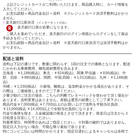
上記クレジットカードがご利用いただけます。商品購入時に、カード情報を
入力してください。
お支払総額＝商品代金合計＋送料 ※クレジットカード決済手数料はかかり
ません。
○
楽天銀行口座決済
（インターネットのみ）
楽天銀行口座が必要になります。
ご購入を進めていただき、楽天銀行のログイン画面からログインをして振込
手続きを行ってください。
お支払総額＝商品代金合計＋送料 ※楽天銀行口座決済では決済手数料はか
かりません。
配送と送料
送料は下記の通りです。数量に関わらず、1回の注文での価格となります。配送
にかかわる事務費用、梱包資材費用を含みます。
北海道：￥1,188(税込)、東北：￥924(税込)、関東,甲信越：￥836(税込)、中
部、北陸：￥985(税込)、関西、中国,四国：￥1,012(税込)、九州：￥1,188(税
込)
沖縄：￥1,330(税込) ※僻地、離島は、追加料金がかかる場合があります。そ
の際は、ご連絡致しますのでご了承ください。
少量少額のご注文の場合、こちらの判断でレターパックを使わせて頂く場合が
あります。送料変更はありません。差額は運営の経費としてご了承下さい。
商品代金￥7,000(税込:￥7,700)以上のお買い上げで送料を半額当社負担、
￥13,000(税込:￥14,300)以上で全額当社負担になります。
代金引換便を除き、入金確認後の発送とさせて頂きます。発送日は注文から３
日程度を目安にしてください。
到着希望日、時間帯があればご指定ください。※到着の確約ではありません。
指定日入力がない場合、可能な限り最短で送ります。
特にコンビニ払いは時間がかかります。指定日遅れによるキャンセルは余程で