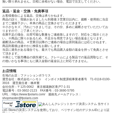
無い限り承れません。日程に余裕がない場合、電話で注文してください。
返品・返金・交換・免責事項
お客様都合による返品、交換は承りかねます。
商品の誤り、瑕疵がありましたら到着後３営業日以内に、裁断・使用前に当店
までご連絡下さい。本来の商品と交換させていただきます。
※小さなキズ、汚れにつきましては、その分、多めに裁断させていただいてお
りますので、ご了承ください。
在庫不足の場合、出荷可能な数量をご連絡致しますので、対応をご指示くださ
い。※商品に限りがあるため、不足分を用意できない場合返金となります。
裁断済みの商品、４営業日以降のご連絡の場合は原則返品には応じかねます。
商品到着後は速やかに検収をお願いします。
当店に過失がある場合でも、最大でも商品購入金額の返金を持って免責とさせ
て頂きます。
※例として販売機会の損失補てん、クレームによる製品での返品買取など、そ
の他いかなる事項にもに購入金額の返金以上に対応できません。
お店情報
生地のお店：ファッションポラリス
運営会社：株式会社ハシモト インボイス制度課税事業者番号 T1-0118-0100-
3916 運営責任者：橋本繁
会社住所：〒125-0062 東京都葛飾区青戸7-1-31
電話番号：03-3602-2123 FAX番号：03-3690-5795
URL：https://www.fpolaris.com/ 連絡先メールアドレス：
shopmaster@fpolaris.com
当サイト
はE-Storeの決済システムを使用しており、ベリサイン社のデジタルIDにより証