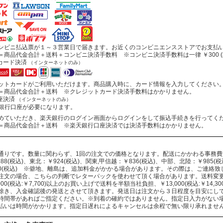
ビニ払込票が１～３営業日で届きます。お近くのコンビニエンスストアでお支払
商品代金合計＋送料＋コンビニ決済手数料 ※コンビニ決済手数料は一律 ￥300 (
カード決済
（インターネットのみ）
トカードがご利用いただけます。商品購入時に、カード情報を入力してください
商品代金合計＋送料 ※クレジットカード決済手数料はかかりません。
座決済
（インターネットのみ）
行口座が必要になります。
ていただき、楽天銀行のログイン画面からログインをして振込手続きを行ってく
商品代金合計＋送料 ※楽天銀行口座決済では決済手数料はかかりません。
通りです。数量に関わらず、1回の注文での価格となります。配送にかかわる事務
88(税込)、東北：￥924(税込)、関東,甲信越：￥836(税込)、中部、北陸：￥985(税込
330(税込) ※僻地、離島は、追加料金がかかる場合があります。その際は、ご連絡
注文の場合、こちらの判断でレターパックを使わせて頂く場合があります。送料変
000(税込:￥7,700)以上のお買い上げで送料を半額当社負担、￥13,000(税込:￥14
除き、入金確認後の発送とさせて頂きます。発送日は注文から３日程度を目安にし
時間帯があればご指定ください。※到着の確約ではありません。指定日入力がない
払いは時間がかかります。指定日遅れによるキャンセルは余程で無い限り承れませ