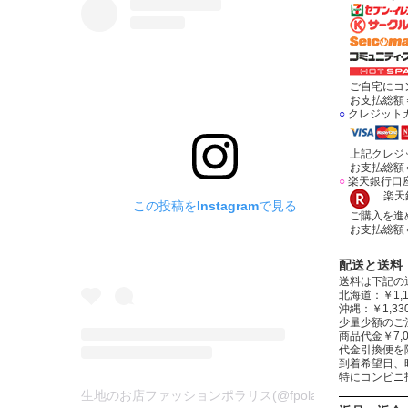
ご自宅にコン
お支払総額＝
○
クレジット
上記クレジッ
お支払総額＝
○
楽天銀行口
楽天銀
この投稿をInstagramで見る
ご購入を進め
お支払総額＝
配送と送料
送料は下記の
北海道：￥1,1
沖縄：￥1,
少量少額のご
商品代金￥7,
代金引換便を
到着希望日、
特にコンビニ
生地のお店ファッションポラリス(@fpolaris_textile)がシェアした投稿