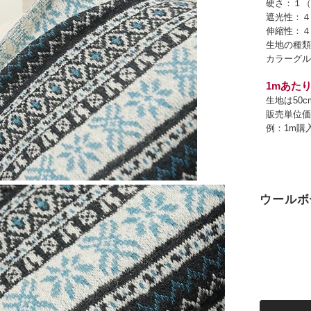
硬さ：１（
遮光性：４
伸縮性：４
生地の種類
カラーグル
1mあたり
生地は50
販売単位価
例：1m購
ウールボ