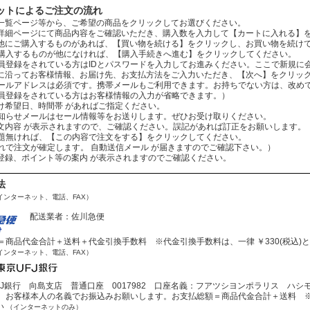
ットによるご注文の流れ
：商品一覧ページ等から、ご希望の商品をクリックしてお選びください。
：商品詳細ページにて商品内容をご確認いただき、購入数を入力して【カートに入れる】
：まだ他にご購入するものがあれば、【買い物を続ける】をクリックし、お買い物を続け
ものが他になければ、【購入手続きへ進む】をクリックしてください。
されている方はIDとパスワードを入力してお進みください。ここで新規に会
：案内に沿ってお客様情報、お届け先、お支払方法をご入力いただき、【次へ】をクリッ
レスは必須です。携帯メールもご利用できます。お持ちでない方は、改めてお
をされている方はお客様情報の入力が省略できます。）
お届け希望日、時間帯 があればご指定ください。
ールはセール情報等をお送りします。ぜひお受け取りください。
：ご注文内容 が表示されますので、ご確認ください。誤記があれば訂正をお願いします。
ば、【この内容で注文をする】をクリックしてください。
文が確定します。 自動送信メール が届きますのでご確認下さい。）
会員登録、ポイント等の案内 が表示されますのでご確認ください。
法
インターネット、電話、FAX）
配送業者：佐川急便
商品代金合計＋送料＋代金引換手数料 ※代金引換手数料は、一律 ￥330(税込)
インターネット、電話、FAX）
J銀行 向島支店 普通口座 0017982 口座名義：フアツシヨンポラリス ハシ
お客様本人の名義でお振込みお願いします。お支払総額＝商品代金合計＋送料 ※
い
（インターネットのみ）