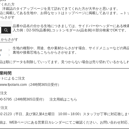
てくれた方
、洋裁誌のタイアップページを見て訪れてきてくれた方が大半かと思います。
誌に掲載してある生地や、お得なセットはトップページに掲載してあります。
→ト
からさがす
品番や品名の分かる生地につきましては、サイドバーやヘッダーにある検
入力例：D2-505(品番例),コットンモダール(品名例)※部分検索でOKです。
リからさがす
生地の種類や、用途、色や素材からさがす場合、サイドメニューなどの商
裏地や接着芯地もこちらからさがせます。
品は順にデータを削除していってます。見つからない場合は売り切れているかもし
営業時間
ットによるご注文
//www.fpolaris.com
（24時間365日受付）
ご注文
690-5795（24時間365日受付）
注文用紙はこちら
ご注文
602-2123（平日、及び第2,第4土曜日 10:00～18:00）スタッフが丁寧に対応
細は、WEBページにある営業日カレンダーにてご確認ください。お問い合わせ対応