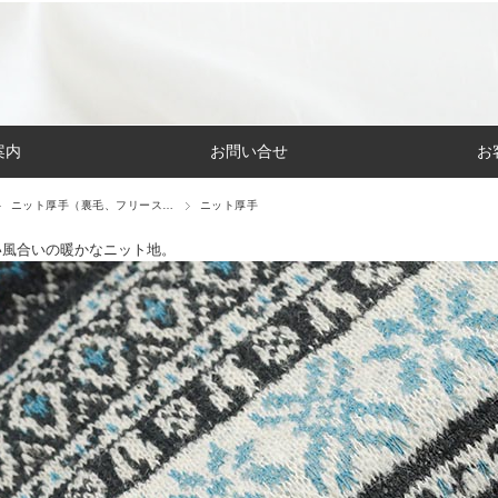
案内
お問い合せ
お
ニット厚手（裏毛、フリース…
ニット厚手
い風合いの暖かなニット地。