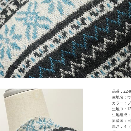
品番：Z2-9
生地名：ウ
カラー：ブ
生地巾：12
生地組成：
原産国：日
厚さ：４（