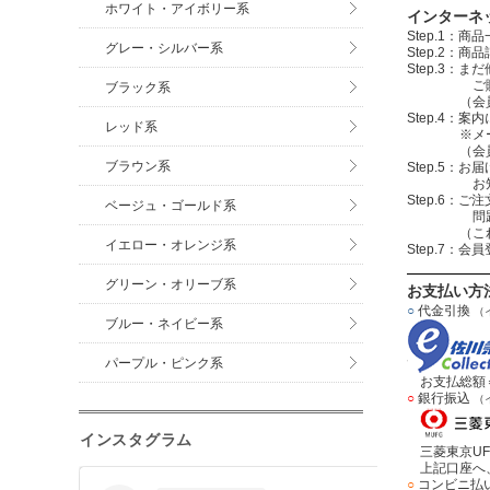
ホワイト・アイボリー系
インターネ
Step.1
グレー・シルバー系
Step.2
Step.3
ご購入する
ブラック系
（会員登録を
Step.4
レッド系
※メールアド
（会員登録
ブラウン系
Step.5：
お知らせメ
Step.6
ベージュ・ゴールド系
問題無けれ
（これで注
イエロー・オレンジ系
Step.7：
グリーン・オリーブ系
お支払い方
○
代金引換
（
ブルー・ネイビー系
パープル・ピンク系
お支払総額＝
○
銀行振込
（
インスタグラム
三菱東京UF
上記口座へ、
○
コンビニ払