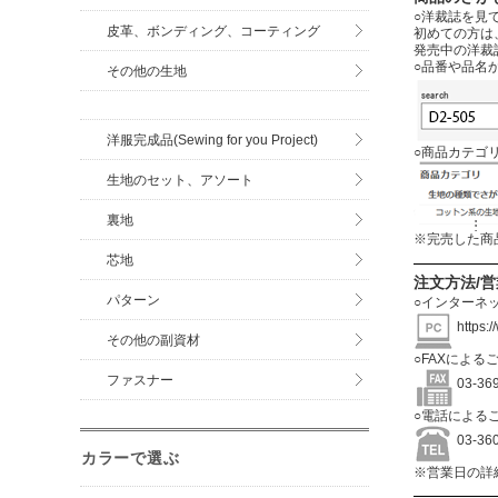
○洋裁誌を見
皮革、ボンディング、コーティング
初めての方は
発売中の洋裁
○品番や品名
その他の生地
洋服完成品(Sewing for you Project)
○商品カテゴ
生地のセット、アソート
裏地
※完売した商
芯地
注文方法/
パターン
○インターネ
https:
その他の副資材
○FAXによる
ファスナー
03-3
○電話による
03-3
カラーで選ぶ
※営業日の詳