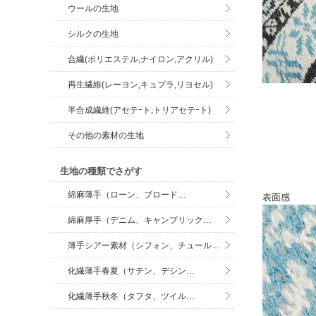
ウールの生地
シルクの生地
合繊(ポリエステル,ナイロン,アクリル)
再生繊維(レーヨン,キュプラ,リヨセル)
半合成繊維(アセテｰト,トリアセテｰト)
その他の素材の生地
生地の種類でさがす
綿麻薄手（ローン、ブロード…
表面感
綿麻厚手（デニム、キャンブリック…
薄手シアー素材（シフォン、チュール…
化繊薄手春夏（サテン、デシン…
化繊薄手秋冬（タフタ、ツイル…