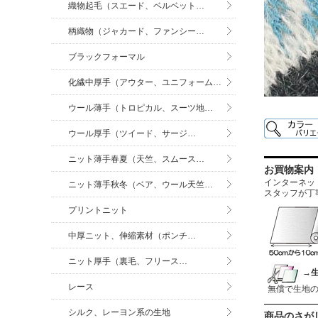
織物起毛（スエード、ベルベット…
柄織物（ジャカード、ファンシー…
ブラックフォーマル
化繊中厚手（アウター、ユニフォーム…
ウール薄手（トロピカル、スーツ地…
ウール厚手（ツイード、サージ…
ニット薄手春夏（天竺、スムース…
お買物案内
インターネットに
ニット薄手秋冬（ベア、ウール天竺…
スタッフが丁
プリントニット
中厚ニット、伸縮素材（ポンチ…
ニット厚手（裏毛、フリース…
→
レース
無償で生地
シルク、レーヨン系の生地
商品のさが