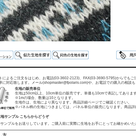
よるご注文をはじめ、お電話(03-3602-2123)、FAX(03-3690-5795)から
寧に対応致します。メール
(shopmaster@fpolaris.com)
や、お電話での購入の相談も
生地の販売単位
生地は50cm以上、10cm単位の販売です。単価も10cmで表記してありま
※1mの場合、数量は10となります。
生地巾は、生地により異なります。商品詳細ページでご確認ください。
※パネル柄の生地につきましては、パネル単位の販売になります。商品詳
生地サンプル こちらからどうぞ
のサンプルをお送りしています。ご購入前に実際に生地をお手にとってお確かめいた
し方