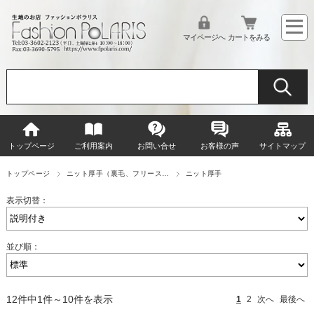
マイページへ
カートをみる
トップページ
ご利用案内
お問い合せ
お客様の声
サイトマップ
トップページ
ニット厚手（裏毛、フリース…
ニット厚手
表示切替：
並び順：
12件中1件～10件を表示
1
2
次へ
最後へ