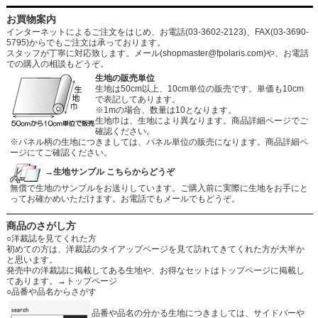
お買物案内
インターネットによるご注文をはじめ、お電話(03-3602-2123)、FAX(03-3690-
5795)からでもご注文は承っております。
スタッフが丁寧に対応致します。メール
(shopmaster@fpolaris.com)
や、お電話
での購入の相談もどうぞ。
生地の販売単位
生地は50cm以上、10cm単位の販売です。単価も10cm
で表記してあります。
※1mの場合、数量は10となります。
生地巾は、生地により異なります。商品詳細ページでご
確認ください。
※パネル柄の生地につきましては、パネル単位の販売になります。商品詳細ペ
ージにてご確認ください。
→生地サンプル こちらからどうぞ
無償で生地のサンプルをお送りしています。ご購入前に実際に生地をお手にと
ってお確かめいただけます。お電話でもメールでもどうぞ。
商品のさがし方
○洋裁誌を見てくれた方
初めての方は、洋裁誌のタイアップページを見て訪れてきてくれた方が大半か
と思います。
発売中の洋裁誌に掲載してある生地や、お得なセットはトップページに掲載し
てあります。
→トップページ
○品番や品名からさがす
品番や品名の分かる生地につきましては、サイドバーや