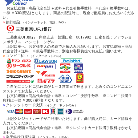
お支払総額＝商品代金合計＋送料＋代金引換手数料 ※代金引換手数料は、
一律 ￥330(税込)となります。商品の配送時に、現金で配送員にお支払いくださ
い。
○
銀行振込
（インターネット、電話、FAX）
三菱東京UFJ銀行 向島支店 普通口座 0017982 口座名義：フアツシヨ
ンポラリス ハシモト シゲル
上記口座へ、お客様本人の名義でお振込みお願いします。お支払総額＝商品
代金合計＋送料 ※振込手数料は、別途お客様負担でお支払い願います。
○
コンビニ払い
（インターネットのみ）
ご自宅にコンビニ払込票が１～３営業日で届きます。お近くのコンビニエン
スストアでお支払いください。
お支払総額＝商品代金合計＋送料＋コンビニ決済手数料 ※コンビニ決済手
数料は一律 ￥300 (税別) となります。
○
クレジットカード決済
（インターネットのみ）
上記クレジットカードがご利用いただけます。商品購入時に、カード情報を
入力してください。
お支払総額＝商品代金合計＋送料 ※クレジットカード決済手数料はかかり
ません。
○
楽天銀行口座決済
（インターネットのみ）