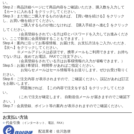
い。
Step.2：商品詳細ページにて商品内容をご確認いただき、購入数を入力して
【カートに入れる】をクリックしてください。
Step.3：まだ他にご購入するものがあれば、【買い物を続ける】をクリック
し、お買い物を続けてください。
ご購入するものが他になければ、【購入手続きへ進む】をクリック
してください。
（会員登録をされている方はIDとパスワードを入力してお進みくださ
い。ここで新規に会員登録することもできます。）
Step.4：案内に沿ってお客様情報、お届け先、お支払方法をご入力いただき、
【次へ】をクリックしてください。
※メールアドレスは必須です。携帯メールもご利用できます。お持ち
でない方は、改めてお電話、FAXでご注文下さい。
（会員登録をされている方はお客様情報の入力が省略できます。）
Step.5：お届け希望日、時間帯 があればご指定ください。
お知らせメールはセール情報等をお送りします。ぜひお受け取りく
ださい。
Step.6：ご注文内容 が表示されますので、ご確認ください。誤記があれば訂正
をお願いします。
問題無ければ、【この内容で注文をする】をクリックしてくださ
い。
（これで注文が確定します。 自動送信メール が届きますのでご確認下
さい。）
Step.7：会員登録、ポイント等の案内 が表示されますのでご確認ください。
お支払い方法
○
代金引換
（インターネット、電話、FAX）
配送業者：佐川急便