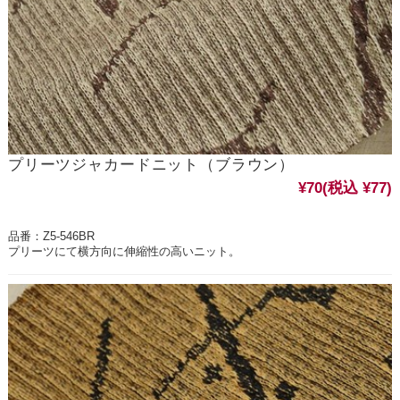
プリーツジャカードニット（ブラウン）
¥70
(税込 ¥77)
品番：Z5-546BR
プリーツにて横方向に伸縮性の高いニット。