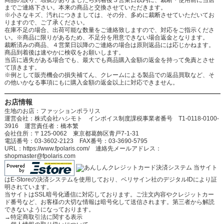
商品の誤り、瑕疵がありましたら到着後３営業日以内に、裁断・使用前に当店
までご連絡下さい。本来の商品と交換させていただきます。
※小さなキズ、汚れにつきましては、その分、多めに裁断させていただいてお
りますので、ご了承ください。
在庫不足の場合、出荷可能な数量をご連絡致しますので、対応をご指示くださ
い。※商品に限りがあるため、不足分を用意できない場合返金となります。
裁断済みの商品、４営業日以降のご連絡の場合は原則返品には応じかねます。
商品到着後は速やかに検収をお願いします。
当店に過失がある場合でも、最大でも商品購入金額の返金を持って免責とさせ
て頂きます。
※例として販売機会の損失補てん、クレームによる製品での返品買取など、そ
の他いかなる事項にもに購入金額の返金以上に対応できません。
お店情報
生地のお店：ファッションポラリス
運営会社：株式会社ハシモト インボイス制度課税事業者番号 T1-0118-0100-
3916 運営責任者：橋本繁
会社住所：〒125-0062 東京都葛飾区青戸7-1-31
電話番号：03-3602-2123 FAX番号：03-3690-5795
URL：https://www.fpolaris.com/ 連絡先メールアドレス：
shopmaster@fpolaris.com
当サイト
はE-Storeの決済システムを使用しており、ベリサイン社のデジタルIDにより証
明されています。
当サイトはSSL暗号化通信に対応しております。ご注文内容やクレジットカー
ド番号など、お客様の大切な情報は暗号化して送信されます。第三者から解読
できないようになっております。
→
特定商取引法に関する表示