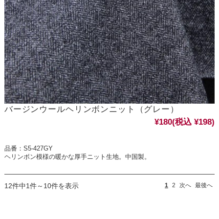
バージンウールヘリンボンニット（グレー）
¥180
(税込 ¥198)
品番：S5-427GY
ヘリンボン模様の暖かな厚手ニット生地。中国製。
12件中1件～10件を表示
1
2
次へ
最後へ