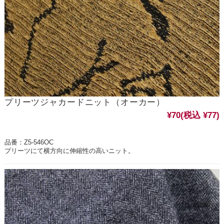
プリーツジャカードニット（オーカー）
¥70
(税込 ¥77)
品番：Z5-546OC
プリーツにて横方向に伸縮性の高いニット。