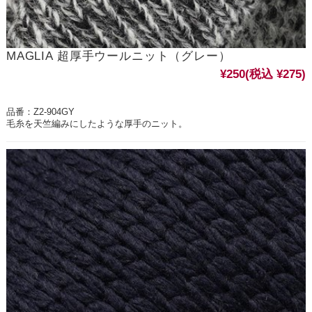
MAGLIA 超厚手ウールニット（グレー）
¥250
(税込 ¥275)
品番：Z2-904GY
毛糸を天竺編みにしたような厚手のニット。