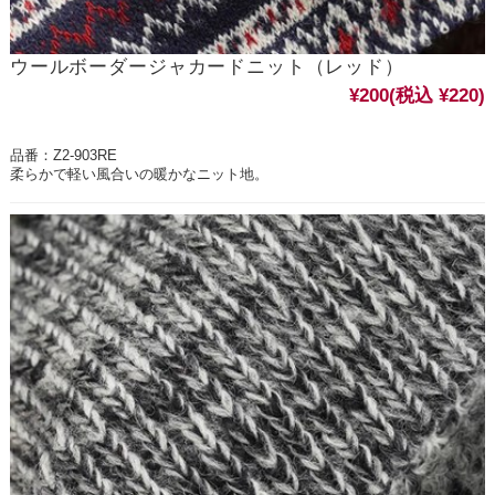
ウールボーダージャカードニット（レッド）
¥200
(税込 ¥220)
品番：Z2-903RE
柔らかで軽い風合いの暖かなニット地。