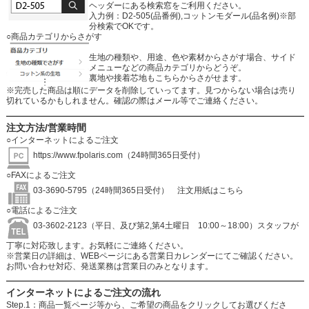
ヘッダーにある検索窓をご利用ください。
入力例：D2-505(品番例),コットンモダール(品名例)※部
分検索でOKです。
○商品カテゴリからさがす
生地の種類や、用途、色や素材からさがす場合、サイド
メニューなどの商品カテゴリからどうぞ。
裏地や接着芯地もこちらからさがせます。
※完売した商品は順にデータを削除していってます。見つからない場合は売り
切れているかもしれません。確認の際はメール等でご連絡ください。
注文方法/営業時間
○インターネットによるご注文
https://www.fpolaris.com
（24時間365日受付）
○FAXによるご注文
03-3690-5795（24時間365日受付）
注文用紙はこちら
○電話によるご注文
03-3602-2123（平日、及び第2,第4土曜日 10:00～18:00）スタッフが
丁寧に対応致します。お気軽にご連絡ください。
※営業日の詳細は、WEBページにある営業日カレンダーにてご確認ください。
お問い合わせ対応、発送業務は営業日のみとなります。
インターネットによるご注文の流れ
Step.1：商品一覧ページ等から、ご希望の商品をクリックしてお選びくださ