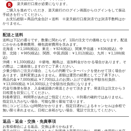
楽天銀行口座が必要になります。
ご購入を進めていただき、楽天銀行のログイン画面からログインをして振込
手続きを行ってください。
お支払総額＝商品代金合計＋送料 ※楽天銀行口座決済では決済手数料はか
かりません。
配送と送料
送料は下記の通りです。数量に関わらず、1回の注文での価格となります。配送
にかかわる事務費用、梱包資材費用を含みます。
北海道：￥1,188(税込)、東北：￥924(税込)、関東,甲信越：￥836(税込)、中
部、北陸：￥985(税込)、関西、中国,四国：￥1,012(税込)、九州：￥1,188(税
込)
沖縄：￥1,330(税込) ※僻地、離島は、追加料金がかかる場合があります。そ
の際は、ご連絡致しますのでご了承ください。
少量少額のご注文の場合、こちらの判断でレターパックを使わせて頂く場合が
あります。送料変更はありません。差額は運営の経費としてご了承下さい。
商品代金￥7,000(税込:￥7,700)以上のお買い上げで送料を半額当社負担、
￥13,000(税込:￥14,300)以上で全額当社負担になります。
代金引換便を除き、入金確認後の発送とさせて頂きます。発送日は注文から３
日程度を目安にしてください。
到着希望日、時間帯があればご指定ください。※到着の確約ではありません。
指定日入力がない場合、可能な限り最短で送ります。
特にコンビニ払いは時間がかかります。指定日遅れによるキャンセルは余程で
無い限り承れません。日程に余裕がない場合、電話で注文してください。
返品・返金・交換・免責事項
お客様都合による返品、交換は承りかねます。