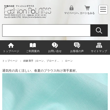
マイページへ
カートをみる
トップページ
ご利用案内
お問い合せ
お客様の声
サイトマップ
トップページ
綿麻薄手（ローン、ブロード…
ローン
通気性の高く涼しい、春夏のブラウス向け薄手素材。