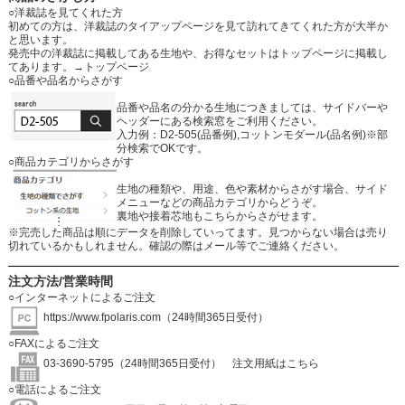
○洋裁誌を見てくれた方
初めての方は、洋裁誌のタイアップページを見て訪れてきてくれた方が大半か
と思います。
発売中の洋裁誌に掲載してある生地や、お得なセットはトップページに掲載し
てあります。
→トップページ
○品番や品名からさがす
品番や品名の分かる生地につきましては、サイドバーや
ヘッダーにある検索窓をご利用ください。
入力例：D2-505(品番例),コットンモダール(品名例)※部
分検索でOKです。
○商品カテゴリからさがす
生地の種類や、用途、色や素材からさがす場合、サイド
メニューなどの商品カテゴリからどうぞ。
裏地や接着芯地もこちらからさがせます。
※完売した商品は順にデータを削除していってます。見つからない場合は売り
切れているかもしれません。確認の際はメール等でご連絡ください。
注文方法/営業時間
○インターネットによるご注文
https://www.fpolaris.com
（24時間365日受付）
○FAXによるご注文
03-3690-5795（24時間365日受付）
注文用紙はこちら
○電話によるご注文