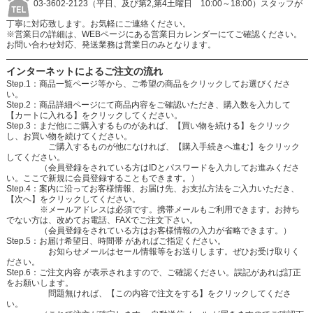
03-3602-2123（平日、及び第2,第4土曜日 10:00～18:00）スタッフが
丁寧に対応致します。お気軽にご連絡ください。
※営業日の詳細は、WEBページにある営業日カレンダーにてご確認ください。
お問い合わせ対応、発送業務は営業日のみとなります。
インターネットによるご注文の流れ
Step.1：商品一覧ページ等から、ご希望の商品をクリックしてお選びくださ
い。
Step.2：商品詳細ページにて商品内容をご確認いただき、購入数を入力して
【カートに入れる】をクリックしてください。
Step.3：まだ他にご購入するものがあれば、【買い物を続ける】をクリック
し、お買い物を続けてください。
ご購入するものが他になければ、【購入手続きへ進む】をクリック
してください。
（会員登録をされている方はIDとパスワードを入力してお進みくださ
い。ここで新規に会員登録することもできます。）
Step.4：案内に沿ってお客様情報、お届け先、お支払方法をご入力いただき、
【次へ】をクリックしてください。
※メールアドレスは必須です。携帯メールもご利用できます。お持ち
でない方は、改めてお電話、FAXでご注文下さい。
（会員登録をされている方はお客様情報の入力が省略できます。）
Step.5：お届け希望日、時間帯 があればご指定ください。
お知らせメールはセール情報等をお送りします。ぜひお受け取りく
ださい。
Step.6：ご注文内容 が表示されますので、ご確認ください。誤記があれば訂正
をお願いします。
問題無ければ、【この内容で注文をする】をクリックしてくださ
い。