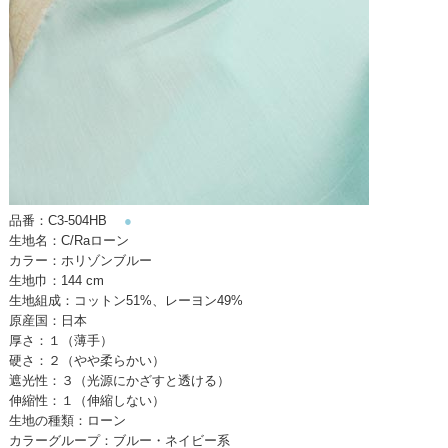
品番：C3-504HB
●
生地名：C/Raローン
カラー：ホリゾンブルー
生地巾：144 cm
生地組成：コットン51%、レーヨン49%
原産国：日本
厚さ：１（薄手）
硬さ：２（やや柔らかい）
遮光性：３（光源にかざすと透ける）
伸縮性：１（伸縮しない）
生地の種類：ローン
カラーグループ：ブルー・ネイビー系