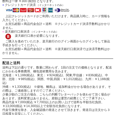
数料は一律 ￥300 (税別) となります。
○
クレジットカード決済
（インターネットのみ）
上記クレジットカードがご利用いただけます。商品購入時に、カード情報を
入力してください。
お支払総額＝商品代金合計＋送料 ※クレジットカード決済手数料はかかり
ません。
○
楽天銀行口座決済
（インターネットのみ）
楽天銀行口座が必要になります。
ご購入を進めていただき、楽天銀行のログイン画面からログインをして振込
手続きを行ってください。
お支払総額＝商品代金合計＋送料 ※楽天銀行口座決済では決済手数料はか
かりません。
配送と送料
送料は下記の通りです。数量に関わらず、1回の注文での価格となります。配送
にかかわる事務費用、梱包資材費用を含みます。
北海道：￥1,188(税込)、東北：￥924(税込)、関東,甲信越：￥836(税込)、中
部、北陸：￥985(税込)、関西、中国,四国：￥1,012(税込)、九州：￥1,188(税
込)
沖縄：￥1,330(税込) ※僻地、離島は、追加料金がかかる場合があります。そ
の際は、ご連絡致しますのでご了承ください。
少量少額のご注文の場合、こちらの判断でレターパックを使わせて頂く場合が
あります。送料変更はありません。差額は運営の経費としてご了承下さい。
商品代金￥7,000(税込:￥7,700)以上のお買い上げで送料を半額当社負担、
￥13,000(税込:￥14,300)以上で全額当社負担になります。
代金引換便を除き、入金確認後の発送とさせて頂きます。発送日は注文から３
日程度を目安にしてください。