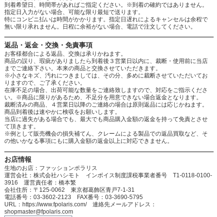
到着希望日、時間帯があればご指定ください。※到着の確約ではありません。
指定日入力がない場合、可能な限り最短で送ります。
特にコンビニ払いは時間がかかります。指定日遅れによるキャンセルは余程で
無い限り承れません。日程に余裕がない場合、電話で注文してください。
返品・返金・交換・免責事項
お客様都合による返品、交換は承りかねます。
商品の誤り、瑕疵がありましたら到着後３営業日以内に、裁断・使用前に当店
までご連絡下さい。本来の商品と交換させていただきます。
※小さなキズ、汚れにつきましては、その分、多めに裁断させていただいてお
りますので、ご了承ください。
在庫不足の場合、出荷可能な数量をご連絡致しますので、対応をご指示くださ
い。※商品に限りがあるため、不足分を用意できない場合返金となります。
裁断済みの商品、４営業日以降のご連絡の場合は原則返品には応じかねます。
商品到着後は速やかに検収をお願いします。
当店に過失がある場合でも、最大でも商品購入金額の返金を持って免責とさせ
て頂きます。
※例として販売機会の損失補てん、クレームによる製品での返品買取など、そ
の他いかなる事項にもに購入金額の返金以上に対応できません。
お店情報
生地のお店：ファッションポラリス
運営会社：株式会社ハシモト インボイス制度課税事業者番号 T1-0118-0100-
3916 運営責任者：橋本繁
会社住所：〒125-0062 東京都葛飾区青戸7-1-31
電話番号：03-3602-2123 FAX番号：03-3690-5795
URL：https://www.fpolaris.com/ 連絡先メールアドレス：
shopmaster@fpolaris.com