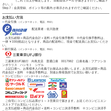
（これで注文が確定します。 自動送信メール が届きますのでご確認下
さい。）
Step.7：会員登録、ポイント等の案内 が表示されますのでご確認ください。
お支払い方法
○
代金引換
（インターネット、電話、FAX）
配送業者：佐川急便
お支払総額＝商品代金合計＋送料＋代金引換手数料 ※代金引換手数料は、
一律 ￥330(税込)となります。商品の配送時に、現金で配送員にお支払いくださ
い。
○
銀行振込
（インターネット、電話、FAX）
三菱東京UFJ銀行 向島支店 普通口座 0017982 口座名義：フアツシヨ
ンポラリス ハシモト シゲル
上記口座へ、お客様本人の名義でお振込みお願いします。お支払総額＝商品
代金合計＋送料 ※振込手数料は、別途お客様負担でお支払い願います。
○
コンビニ払い
（インターネットのみ）
ご自宅にコンビニ払込票が１～３営業日で届きます。お近くのコンビニエン
スストアでお支払いください。
お支払総額＝商品代金合計＋送料＋コンビニ決済手数料 ※コンビニ決済手