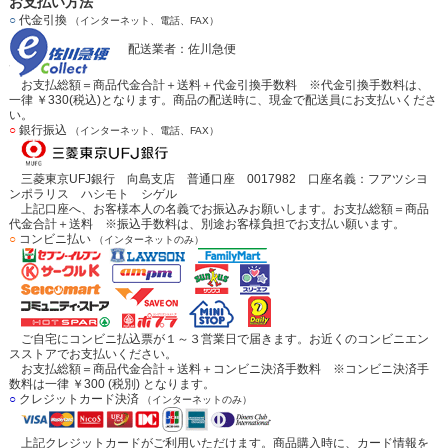
お支払い方法
○
代金引換
（インターネット、電話、FAX）
配送業者：佐川急便
お支払総額＝商品代金合計＋送料＋代金引換手数料 ※代金引換手数料は、
一律 ￥330(税込)となります。商品の配送時に、現金で配送員にお支払いくださ
い。
○
銀行振込
（インターネット、電話、FAX）
三菱東京UFJ銀行 向島支店 普通口座 0017982 口座名義：フアツシヨ
ンポラリス ハシモト シゲル
上記口座へ、お客様本人の名義でお振込みお願いします。お支払総額＝商品
代金合計＋送料 ※振込手数料は、別途お客様負担でお支払い願います。
○
コンビニ払い
（インターネットのみ）
ご自宅にコンビニ払込票が１～３営業日で届きます。お近くのコンビニエン
スストアでお支払いください。
お支払総額＝商品代金合計＋送料＋コンビニ決済手数料 ※コンビニ決済手
数料は一律 ￥300 (税別) となります。
○
クレジットカード決済
（インターネットのみ）
上記クレジットカードがご利用いただけます。商品購入時に、カード情報を