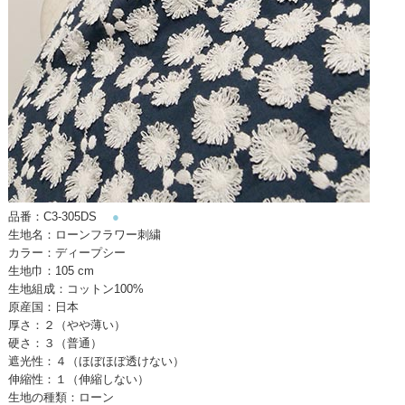
品番：C3-305DS
●
生地名：ローンフラワー刺繍
カラー：ディープシー
生地巾：105 cm
生地組成：コットン100%
原産国：日本
厚さ：２（やや薄い）
硬さ：３（普通）
遮光性：４（ほぼほぼ透けない）
伸縮性：１（伸縮しない）
生地の種類：ローン