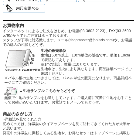
お買物案内
インターネットによるご注文をはじめ、お電話(03-3602-2123)、FAX(03-3690-
5795)からでもご注文は承っております。
スタッフが丁寧に対応致します。メール
(shopmaster@fpolaris.com)
や、お電話
での購入の相談もどうぞ。
生地の販売単位
生地は50cm以上、10cm単位の販売です。単価も10cm
で表記してあります。
※1mの場合、数量は10となります。
生地巾は、生地により異なります。商品詳細ページでご
確認ください。
※パネル柄の生地につきましては、パネル単位の販売になります。商品詳細ペ
ージにてご確認ください。
→生地サンプル こちらからどうぞ
無償で生地のサンプルをお送りしています。ご購入前に実際に生地をお手にと
ってお確かめいただけます。お電話でもメールでもどうぞ。
商品のさがし方
○洋裁誌を見てくれた方
初めての方は、洋裁誌のタイアップページを見て訪れてきてくれた方が大半か
と思います。
発売中の洋裁誌に掲載してある生地や、お得なセットはトップページに掲載し