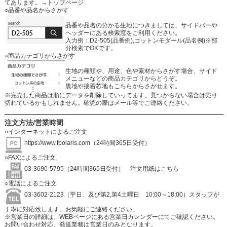
てあります。
→トップページ
○品番や品名からさがす
品番や品名の分かる生地につきましては、サイドバーや
ヘッダーにある検索窓をご利用ください。
入力例：D2-505(品番例),コットンモダール(品名例)※部
分検索でOKです。
○商品カテゴリからさがす
生地の種類や、用途、色や素材からさがす場合、サイド
メニューなどの商品カテゴリからどうぞ。
裏地や接着芯地もこちらからさがせます。
※完売した商品は順にデータを削除していってます。見つからない場合は売り
切れているかもしれません。確認の際はメール等でご連絡ください。
注文方法/営業時間
○インターネットによるご注文
https://www.fpolaris.com
（24時間365日受付）
○FAXによるご注文
03-3690-5795（24時間365日受付）
注文用紙はこちら
○電話によるご注文
03-3602-2123（平日、及び第2,第4土曜日 10:00～18:00）スタッフが
丁寧に対応致します。お気軽にご連絡ください。
※営業日の詳細は、WEBページにある営業日カレンダーにてご確認ください。
お問い合わせ対応、発送業務は営業日のみとなります。