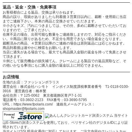
返品・返金・交換・免責事項
お客様都合による返品、交換は承りかねます。
商品の誤り、瑕疵がありましたら到着後３営業日以内に、裁断・使用前に当店
までご連絡下さい。本来の商品と交換させていただきます。
※小さなキズ、汚れにつきましては、その分、多めに裁断させていただいてお
りますので、ご了承ください。
在庫不足の場合、出荷可能な数量をご連絡致しますので、対応をご指示くださ
い。※商品に限りがあるため、不足分を用意できない場合返金となります。
裁断済みの商品、４営業日以降のご連絡の場合は原則返品には応じかねます。
商品到着後は速やかに検収をお願いします。
当店に過失がある場合でも、最大でも商品購入金額の返金を持って免責とさせ
て頂きます。
※例として販売機会の損失補てん、クレームによる製品での返品買取など、そ
の他いかなる事項にもに購入金額の返金以上に対応できません。
お店情報
生地のお店：ファッションポラリス
運営会社：株式会社ハシモト インボイス制度課税事業者番号 T1-0118-0100-
3916 運営責任者：橋本繁
会社住所：〒125-0062 東京都葛飾区青戸7-1-31
電話番号：03-3602-2123 FAX番号：03-3690-5795
URL：https://www.fpolaris.com/ 連絡先メールアドレス：
shopmaster@fpolaris.com
当サイト
はE-Storeの決済システムを使用しており、ベリサイン社のデジタルIDにより証
明されています。
当サイトはSSL暗号化通信に対応しております。ご注文内容やクレジットカー