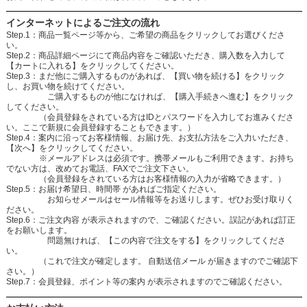
インターネットによるご注文の流れ
Step.1：商品一覧ページ等から、ご希望の商品をクリックしてお選びくださ
い。
Step.2：商品詳細ページにて商品内容をご確認いただき、購入数を入力して
【カートに入れる】をクリックしてください。
Step.3：まだ他にご購入するものがあれば、【買い物を続ける】をクリック
し、お買い物を続けてください。
ご購入するものが他になければ、【購入手続きへ進む】をクリック
してください。
（会員登録をされている方はIDとパスワードを入力してお進みくださ
い。ここで新規に会員登録することもできます。）
Step.4：案内に沿ってお客様情報、お届け先、お支払方法をご入力いただき、
【次へ】をクリックしてください。
※メールアドレスは必須です。携帯メールもご利用できます。お持ち
でない方は、改めてお電話、FAXでご注文下さい。
（会員登録をされている方はお客様情報の入力が省略できます。）
Step.5：お届け希望日、時間帯 があればご指定ください。
お知らせメールはセール情報等をお送りします。ぜひお受け取りく
ださい。
Step.6：ご注文内容 が表示されますので、ご確認ください。誤記があれば訂正
をお願いします。
問題無ければ、【この内容で注文をする】をクリックしてくださ
い。
（これで注文が確定します。 自動送信メール が届きますのでご確認下
さい。）
Step.7：会員登録、ポイント等の案内 が表示されますのでご確認ください。