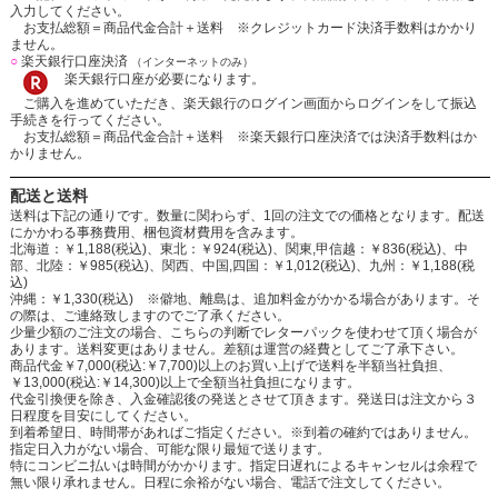
入力してください。
お支払総額＝商品代金合計＋送料 ※クレジットカード決済手数料はかかり
ません。
○
楽天銀行口座決済
（インターネットのみ）
楽天銀行口座が必要になります。
ご購入を進めていただき、楽天銀行のログイン画面からログインをして振込
手続きを行ってください。
お支払総額＝商品代金合計＋送料 ※楽天銀行口座決済では決済手数料はか
かりません。
配送と送料
送料は下記の通りです。数量に関わらず、1回の注文での価格となります。配送
にかかわる事務費用、梱包資材費用を含みます。
北海道：￥1,188(税込)、東北：￥924(税込)、関東,甲信越：￥836(税込)、中
部、北陸：￥985(税込)、関西、中国,四国：￥1,012(税込)、九州：￥1,188(税
込)
沖縄：￥1,330(税込) ※僻地、離島は、追加料金がかかる場合があります。そ
の際は、ご連絡致しますのでご了承ください。
少量少額のご注文の場合、こちらの判断でレターパックを使わせて頂く場合が
あります。送料変更はありません。差額は運営の経費としてご了承下さい。
商品代金￥7,000(税込:￥7,700)以上のお買い上げで送料を半額当社負担、
￥13,000(税込:￥14,300)以上で全額当社負担になります。
代金引換便を除き、入金確認後の発送とさせて頂きます。発送日は注文から３
日程度を目安にしてください。
到着希望日、時間帯があればご指定ください。※到着の確約ではありません。
指定日入力がない場合、可能な限り最短で送ります。
特にコンビニ払いは時間がかかります。指定日遅れによるキャンセルは余程で
無い限り承れません。日程に余裕がない場合、電話で注文してください。