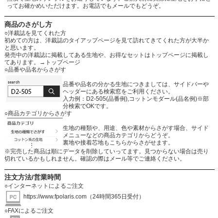
ってお確かめいただけます。お電話でもメールでもどうぞ。
商品のさがし方
○洋裁誌を見てくれた方
初めての方は、洋裁誌のタイアップページを見て訪れてきてくれた方が大半か
と思います。
発売中の洋裁誌に掲載してある生地や、お得なセットはトップページに掲載し
てあります。
→トップページ
○品番や品名からさがす
品番や品名の分かる生地につきましては、サイドバーや
ヘッダーにある検索窓をご利用ください。
入力例：D2-505(品番例),コットンモダール(品名例)※部
分検索でOKです。
○商品カテゴリからさがす
生地の種類や、用途、色や素材からさがす場合、サイド
メニューなどの商品カテゴリからどうぞ。
裏地や接着芯地もこちらからさがせます。
※完売した商品は順にデータを削除していってます。見つからない場合は売り
切れているかもしれません。確認の際はメール等でご連絡ください。
注文方法/営業時間
○インターネットによるご注文
https://www.fpolaris.com
（24時間365日受付）
○FAXによるご注文