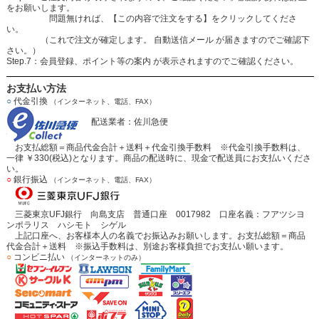
をお願いします。
問題無ければ、【この内容で注文をする】をクリックしてくださ
い。
（これで注文が確定します。 自動送信メール が届きますのでご確認下
さい。）
Step.7：会員登録、ポイント等の案内 が表示されますのでご確認ください。
お支払い方法
○
代金引換
（インターネット、電話、FAX）
配送業者：佐川急便
お支払総額＝商品代金合計＋送料＋代金引換手数料 ※代金引換手数料は、
一律 ￥330(税込)となります。商品の配送時に、現金で配送員にお支払いくださ
い。
○
銀行振込
（インターネット、電話、FAX）
三菱東京UFJ銀行 向島支店 普通口座 0017982 口座名義：フアツシヨ
ンポラリス ハシモト シゲル
上記口座へ、お客様本人の名義でお振込みお願いします。お支払総額＝商品
代金合計＋送料 ※振込手数料は、別途お客様負担でお支払い願います。
○
コンビニ払い
（インターネットのみ）