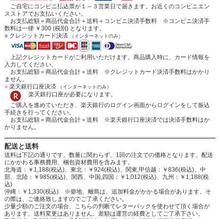
ご自宅にコンビニ払込票が１～３営業日で届きます。お近くのコンビニエン
スストアでお支払いください。
お支払総額＝商品代金合計＋送料＋コンビニ決済手数料 ※コンビニ決済手
数料は一律 ￥300 (税別) となります。
○
クレジットカード決済
（インターネットのみ）
上記クレジットカードがご利用いただけます。商品購入時に、カード情報を
入力してください。
お支払総額＝商品代金合計＋送料 ※クレジットカード決済手数料はかかり
ません。
○
楽天銀行口座決済
（インターネットのみ）
楽天銀行口座が必要になります。
ご購入を進めていただき、楽天銀行のログイン画面からログインをして振込
手続きを行ってください。
お支払総額＝商品代金合計＋送料 ※楽天銀行口座決済では決済手数料はか
かりません。
配送と送料
送料は下記の通りです。数量に関わらず、1回の注文での価格となります。配送
にかかわる事務費用、梱包資材費用を含みます。
北海道：￥1,188(税込)、東北：￥924(税込)、関東,甲信越：￥836(税込)、中
部、北陸：￥985(税込)、関西、中国,四国：￥1,012(税込)、九州：￥1,188(税
込)
沖縄：￥1,330(税込) ※僻地、離島は、追加料金がかかる場合があります。そ
の際は、ご連絡致しますのでご了承ください。
少量少額のご注文の場合、こちらの判断でレターパックを使わせて頂く場合が
あります。送料変更はありません。差額は運営の経費としてご了承下さい。