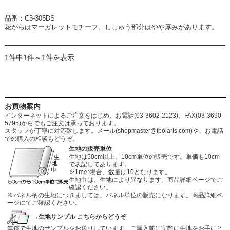
品番：C3-305DS
花がらはマーガレットモチーフ。ししゅう部分はやや厚みがあります。
1件中1件～1件を表示
お買物案内
インターネットによるご注文をはじめ、お電話(03-3602-2123)、FAX(03-3690-
5795)からでもご注文は承っております。
スタッフが丁寧に対応致します。メール
(shopmaster@fpolaris.com)
や、お電話
での購入の相談もどうぞ。
生地の販売単位
生地は50cm以上、10cm単位の販売です。単価も10cm
で表記してあります。
※1mの場合、数量は10となります。
生地巾は、生地により異なります。商品詳細ページでご
確認ください。
※パネル柄の生地につきましては、パネル単位の販売になります。商品詳細ペ
ージにてご確認ください。
→生地サンプル こちらからどうぞ
無償で生地のサンプルをお送りしています。ご購入前に実際に生地をお手にと