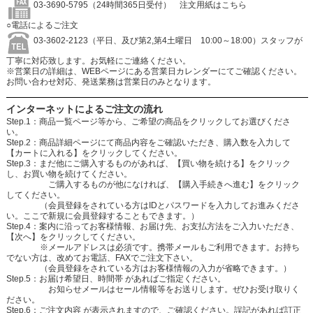
03-3690-5795（24時間365日受付）
注文用紙はこちら
○電話によるご注文
03-3602-2123（平日、及び第2,第4土曜日 10:00～18:00）スタッフが
丁寧に対応致します。お気軽にご連絡ください。
※営業日の詳細は、WEBページにある営業日カレンダーにてご確認ください。
お問い合わせ対応、発送業務は営業日のみとなります。
インターネットによるご注文の流れ
Step.1：商品一覧ページ等から、ご希望の商品をクリックしてお選びくださ
い。
Step.2：商品詳細ページにて商品内容をご確認いただき、購入数を入力して
【カートに入れる】をクリックしてください。
Step.3：まだ他にご購入するものがあれば、【買い物を続ける】をクリック
し、お買い物を続けてください。
ご購入するものが他になければ、【購入手続きへ進む】をクリック
してください。
（会員登録をされている方はIDとパスワードを入力してお進みくださ
い。ここで新規に会員登録することもできます。）
Step.4：案内に沿ってお客様情報、お届け先、お支払方法をご入力いただき、
【次へ】をクリックしてください。
※メールアドレスは必須です。携帯メールもご利用できます。お持ち
でない方は、改めてお電話、FAXでご注文下さい。
（会員登録をされている方はお客様情報の入力が省略できます。）
Step.5：お届け希望日、時間帯 があればご指定ください。
お知らせメールはセール情報等をお送りします。ぜひお受け取りく
ださい。
Step.6：ご注文内容 が表示されますので、ご確認ください。誤記があれば訂正