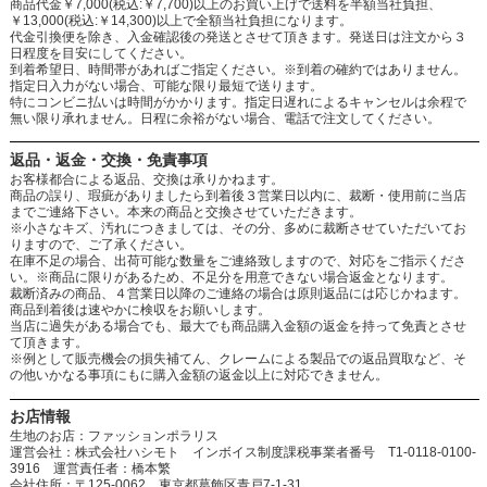
商品代金￥7,000(税込:￥7,700)以上のお買い上げで送料を半額当社負担、
￥13,000(税込:￥14,300)以上で全額当社負担になります。
代金引換便を除き、入金確認後の発送とさせて頂きます。発送日は注文から３
日程度を目安にしてください。
到着希望日、時間帯があればご指定ください。※到着の確約ではありません。
指定日入力がない場合、可能な限り最短で送ります。
特にコンビニ払いは時間がかかります。指定日遅れによるキャンセルは余程で
無い限り承れません。日程に余裕がない場合、電話で注文してください。
返品・返金・交換・免責事項
お客様都合による返品、交換は承りかねます。
商品の誤り、瑕疵がありましたら到着後３営業日以内に、裁断・使用前に当店
までご連絡下さい。本来の商品と交換させていただきます。
※小さなキズ、汚れにつきましては、その分、多めに裁断させていただいてお
りますので、ご了承ください。
在庫不足の場合、出荷可能な数量をご連絡致しますので、対応をご指示くださ
い。※商品に限りがあるため、不足分を用意できない場合返金となります。
裁断済みの商品、４営業日以降のご連絡の場合は原則返品には応じかねます。
商品到着後は速やかに検収をお願いします。
当店に過失がある場合でも、最大でも商品購入金額の返金を持って免責とさせ
て頂きます。
※例として販売機会の損失補てん、クレームによる製品での返品買取など、そ
の他いかなる事項にもに購入金額の返金以上に対応できません。
お店情報
生地のお店：ファッションポラリス
運営会社：株式会社ハシモト インボイス制度課税事業者番号 T1-0118-0100-
3916 運営責任者：橋本繁
会社住所：〒125-0062 東京都葛飾区青戸7-1-31