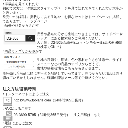
○洋裁誌を見てくれた方
初めての方は、洋裁誌のタイアップページを見て訪れてきてくれた方が大半か
と思います。
発売中の洋裁誌に掲載してある生地や、お得なセットはトップページに掲載し
てあります。
→トップページ
○品番や品名からさがす
品番や品名の分かる生地につきましては、サイドバーや
ヘッダーにある検索窓をご利用ください。
入力例：D2-505(品番例),コットンモダール(品名例)※部
分検索でOKです。
○商品カテゴリからさがす
生地の種類や、用途、色や素材からさがす場合、サイド
メニューなどの商品カテゴリからどうぞ。
裏地や接着芯地もこちらからさがせます。
※完売した商品は順にデータを削除していってます。見つからない場合は売り
切れているかもしれません。確認の際はメール等でご連絡ください。
注文方法/営業時間
○インターネットによるご注文
https://www.fpolaris.com
（24時間365日受付）
○FAXによるご注文
03-3690-5795（24時間365日受付）
注文用紙はこちら
○電話によるご注文