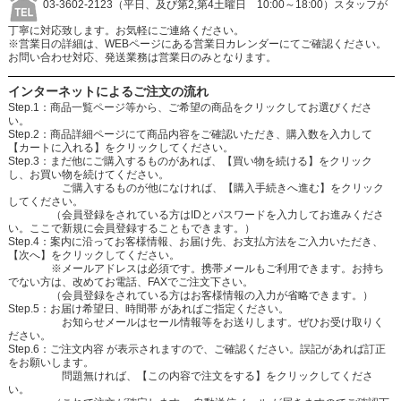
03-3602-2123（平日、及び第2,第4土曜日 10:00～18:00）スタッフが
丁寧に対応致します。お気軽にご連絡ください。
※営業日の詳細は、WEBページにある営業日カレンダーにてご確認ください。
お問い合わせ対応、発送業務は営業日のみとなります。
インターネットによるご注文の流れ
Step.1：商品一覧ページ等から、ご希望の商品をクリックしてお選びくださ
い。
Step.2：商品詳細ページにて商品内容をご確認いただき、購入数を入力して
【カートに入れる】をクリックしてください。
Step.3：まだ他にご購入するものがあれば、【買い物を続ける】をクリック
し、お買い物を続けてください。
ご購入するものが他になければ、【購入手続きへ進む】をクリック
してください。
（会員登録をされている方はIDとパスワードを入力してお進みくださ
い。ここで新規に会員登録することもできます。）
Step.4：案内に沿ってお客様情報、お届け先、お支払方法をご入力いただき、
【次へ】をクリックしてください。
※メールアドレスは必須です。携帯メールもご利用できます。お持ち
でない方は、改めてお電話、FAXでご注文下さい。
（会員登録をされている方はお客様情報の入力が省略できます。）
Step.5：お届け希望日、時間帯 があればご指定ください。
お知らせメールはセール情報等をお送りします。ぜひお受け取りく
ださい。
Step.6：ご注文内容 が表示されますので、ご確認ください。誤記があれば訂正
をお願いします。
問題無ければ、【この内容で注文をする】をクリックしてくださ
い。