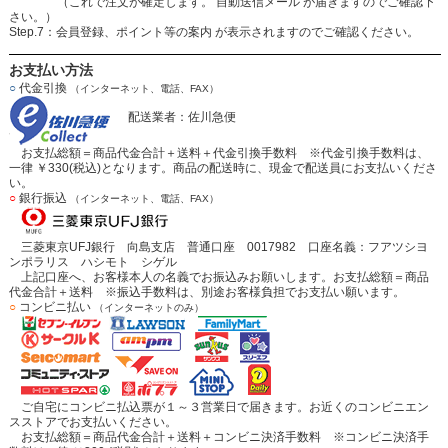
（これで注文が確定します。 自動送信メール が届きますのでご確認下
さい。）
Step.7：会員登録、ポイント等の案内 が表示されますのでご確認ください。
お支払い方法
○
代金引換
（インターネット、電話、FAX）
配送業者：佐川急便
お支払総額＝商品代金合計＋送料＋代金引換手数料 ※代金引換手数料は、
一律 ￥330(税込)となります。商品の配送時に、現金で配送員にお支払いくださ
い。
○
銀行振込
（インターネット、電話、FAX）
三菱東京UFJ銀行 向島支店 普通口座 0017982 口座名義：フアツシヨ
ンポラリス ハシモト シゲル
上記口座へ、お客様本人の名義でお振込みお願いします。お支払総額＝商品
代金合計＋送料 ※振込手数料は、別途お客様負担でお支払い願います。
○
コンビニ払い
（インターネットのみ）
ご自宅にコンビニ払込票が１～３営業日で届きます。お近くのコンビニエン
スストアでお支払いください。
お支払総額＝商品代金合計＋送料＋コンビニ決済手数料 ※コンビニ決済手