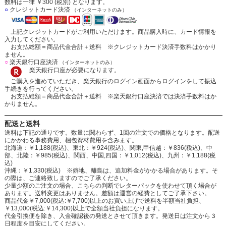
数料は一律 ￥300 (税別) となります。
○
クレジットカード決済
（インターネットのみ）
上記クレジットカードがご利用いただけます。商品購入時に、カード情報を
入力してください。
お支払総額＝商品代金合計＋送料 ※クレジットカード決済手数料はかかり
ません。
○
楽天銀行口座決済
（インターネットのみ）
楽天銀行口座が必要になります。
ご購入を進めていただき、楽天銀行のログイン画面からログインをして振込
手続きを行ってください。
お支払総額＝商品代金合計＋送料 ※楽天銀行口座決済では決済手数料はか
かりません。
配送と送料
送料は下記の通りです。数量に関わらず、1回の注文での価格となります。配送
にかかわる事務費用、梱包資材費用を含みます。
北海道：￥1,188(税込)、東北：￥924(税込)、関東,甲信越：￥836(税込)、中
部、北陸：￥985(税込)、関西、中国,四国：￥1,012(税込)、九州：￥1,188(税
込)
沖縄：￥1,330(税込) ※僻地、離島は、追加料金がかかる場合があります。そ
の際は、ご連絡致しますのでご了承ください。
少量少額のご注文の場合、こちらの判断でレターパックを使わせて頂く場合が
あります。送料変更はありません。差額は運営の経費としてご了承下さい。
商品代金￥7,000(税込:￥7,700)以上のお買い上げで送料を半額当社負担、
￥13,000(税込:￥14,300)以上で全額当社負担になります。
代金引換便を除き、入金確認後の発送とさせて頂きます。発送日は注文から３
日程度を目安にしてください。