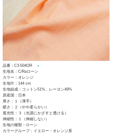
品番：C3-504OR
●
生地名：C/Raローン
カラー：オレンジ
生地巾：144 cm
生地組成：コットン51%、レーヨン49%
原産国：日本
厚さ：１（薄手）
硬さ：２（やや柔らかい）
遮光性：３（光源にかざすと透ける）
伸縮性：１（伸縮しない）
生地の種類：ローン
カラーグループ：イエロー・オレンジ系