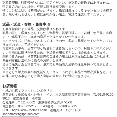
到着希望日、時間帯があればご指定ください。※到着の確約ではありません。
指定日入力がない場合、可能な限り最短で送ります。
特にコンビニ払いは時間がかかります。指定日遅れによるキャンセルは余程で
無い限り承れません。日程に余裕がない場合、電話で注文してください。
返品・返金・交換・免責事項
お客様都合による返品、交換は承りかねます。
商品の誤り、瑕疵がありましたら到着後３営業日以内に、裁断・使用前に当店
までご連絡下さい。本来の商品と交換させていただきます。
※小さなキズ、汚れにつきましては、その分、多めに裁断させていただいてお
りますので、ご了承ください。
在庫不足の場合、出荷可能な数量をご連絡致しますので、対応をご指示くださ
い。※商品に限りがあるため、不足分を用意できない場合返金となります。
裁断済みの商品、４営業日以降のご連絡の場合は原則返品には応じかねます。
商品到着後は速やかに検収をお願いします。
当店に過失がある場合でも、最大でも商品購入金額の返金を持って免責とさせ
て頂きます。
※例として販売機会の損失補てん、クレームによる製品での返品買取など、そ
の他いかなる事項にもに購入金額の返金以上に対応できません。
お店情報
生地のお店：ファッションポラリス
運営会社：株式会社ハシモト インボイス制度課税事業者番号 T1-0118-0100-
3916 運営責任者：橋本繁
会社住所：〒125-0062 東京都葛飾区青戸7-1-31
電話番号：03-3602-2123 FAX番号：03-3690-5795
URL：https://www.fpolaris.com/ 連絡先メールアドレス：
shopmaster@fpolaris.com