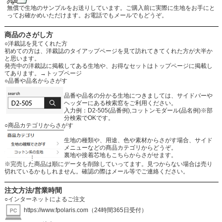
無償で生地のサンプルをお送りしています。ご購入前に実際に生地をお手にと
ってお確かめいただけます。お電話でもメールでもどうぞ。
商品のさがし方
○洋裁誌を見てくれた方
初めての方は、洋裁誌のタイアップページを見て訪れてきてくれた方が大半か
と思います。
発売中の洋裁誌に掲載してある生地や、お得なセットはトップページに掲載し
てあります。
→トップページ
○品番や品名からさがす
品番や品名の分かる生地につきましては、サイドバーや
ヘッダーにある検索窓をご利用ください。
入力例：D2-505(品番例),コットンモダール(品名例)※部
分検索でOKです。
○商品カテゴリからさがす
生地の種類や、用途、色や素材からさがす場合、サイド
メニューなどの商品カテゴリからどうぞ。
裏地や接着芯地もこちらからさがせます。
※完売した商品は順にデータを削除していってます。見つからない場合は売り
切れているかもしれません。確認の際はメール等でご連絡ください。
注文方法/営業時間
○インターネットによるご注文
https://www.fpolaris.com
（24時間365日受付）