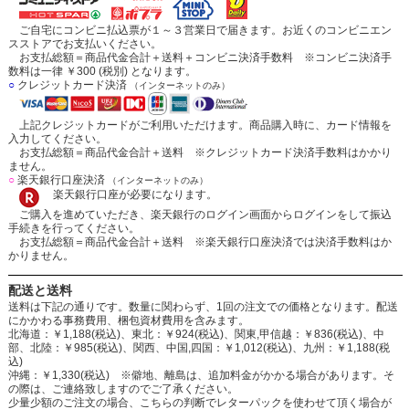
ご自宅にコンビニ払込票が１～３営業日で届きます。お近くのコンビニエン
スストアでお支払いください。
お支払総額＝商品代金合計＋送料＋コンビニ決済手数料 ※コンビニ決済手
数料は一律 ￥300 (税別) となります。
○
クレジットカード決済
（インターネットのみ）
上記クレジットカードがご利用いただけます。商品購入時に、カード情報を
入力してください。
お支払総額＝商品代金合計＋送料 ※クレジットカード決済手数料はかかり
ません。
○
楽天銀行口座決済
（インターネットのみ）
楽天銀行口座が必要になります。
ご購入を進めていただき、楽天銀行のログイン画面からログインをして振込
手続きを行ってください。
お支払総額＝商品代金合計＋送料 ※楽天銀行口座決済では決済手数料はか
かりません。
配送と送料
送料は下記の通りです。数量に関わらず、1回の注文での価格となります。配送
にかかわる事務費用、梱包資材費用を含みます。
北海道：￥1,188(税込)、東北：￥924(税込)、関東,甲信越：￥836(税込)、中
部、北陸：￥985(税込)、関西、中国,四国：￥1,012(税込)、九州：￥1,188(税
込)
沖縄：￥1,330(税込) ※僻地、離島は、追加料金がかかる場合があります。そ
の際は、ご連絡致しますのでご了承ください。
少量少額のご注文の場合、こちらの判断でレターパックを使わせて頂く場合が