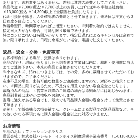
あります。送料変更はありません。差額は運営の経費としてご了承下さい。
商品代金￥7,000(税込:￥7,700)以上のお買い上げで送料を半額当社負担、
￥13,000(税込:￥14,300)以上で全額当社負担になります。
代金引換便を除き、入金確認後の発送とさせて頂きます。発送日は注文から３
日程度を目安にしてください。
到着希望日、時間帯があればご指定ください。※到着の確約ではありません。
指定日入力がない場合、可能な限り最短で送ります。
特にコンビニ払いは時間がかかります。指定日遅れによるキャンセルは余程で
無い限り承れません。日程に余裕がない場合、電話で注文してください。
返品・返金・交換・免責事項
お客様都合による返品、交換は承りかねます。
商品の誤り、瑕疵がありましたら到着後３営業日以内に、裁断・使用前に当店
までご連絡下さい。本来の商品と交換させていただきます。
※小さなキズ、汚れにつきましては、その分、多めに裁断させていただいてお
りますので、ご了承ください。
在庫不足の場合、出荷可能な数量をご連絡致しますので、対応をご指示くださ
い。※商品に限りがあるため、不足分を用意できない場合返金となります。
裁断済みの商品、４営業日以降のご連絡の場合は原則返品には応じかねます。
商品到着後は速やかに検収をお願いします。
当店に過失がある場合でも、最大でも商品購入金額の返金を持って免責とさせ
て頂きます。
※例として販売機会の損失補てん、クレームによる製品での返品買取など、そ
の他いかなる事項にもに購入金額の返金以上に対応できません。
お店情報
生地のお店：ファッションポラリス
運営会社：株式会社ハシモト インボイス制度課税事業者番号 T1-0118-0100-