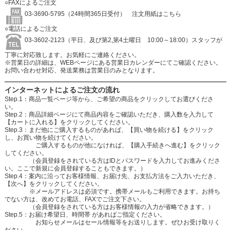
○FAXによるご注文
03-3690-5795（24時間365日受付）
注文用紙はこちら
○電話によるご注文
03-3602-2123（平日、及び第2,第4土曜日 10:00～18:00）スタッフが
丁寧に対応致します。お気軽にご連絡ください。
※営業日の詳細は、WEBページにある営業日カレンダーにてご確認ください。
お問い合わせ対応、発送業務は営業日のみとなります。
インターネットによるご注文の流れ
Step.1：商品一覧ページ等から、ご希望の商品をクリックしてお選びくださ
い。
Step.2：商品詳細ページにて商品内容をご確認いただき、購入数を入力して
【カートに入れる】をクリックしてください。
Step.3：まだ他にご購入するものがあれば、【買い物を続ける】をクリック
し、お買い物を続けてください。
ご購入するものが他になければ、【購入手続きへ進む】をクリック
してください。
（会員登録をされている方はIDとパスワードを入力してお進みくださ
い。ここで新規に会員登録することもできます。）
Step.4：案内に沿ってお客様情報、お届け先、お支払方法をご入力いただき、
【次へ】をクリックしてください。
※メールアドレスは必須です。携帯メールもご利用できます。お持ち
でない方は、改めてお電話、FAXでご注文下さい。
（会員登録をされている方はお客様情報の入力が省略できます。）
Step.5：お届け希望日、時間帯 があればご指定ください。
お知らせメールはセール情報等をお送りします。ぜひお受け取りく