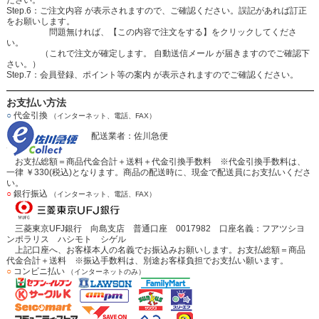
ださい。
Step.6：ご注文内容 が表示されますので、ご確認ください。誤記があれば訂正
をお願いします。
問題無ければ、【この内容で注文をする】をクリックしてくださ
い。
（これで注文が確定します。 自動送信メール が届きますのでご確認下
さい。）
Step.7：会員登録、ポイント等の案内 が表示されますのでご確認ください。
お支払い方法
○
代金引換
（インターネット、電話、FAX）
配送業者：佐川急便
お支払総額＝商品代金合計＋送料＋代金引換手数料 ※代金引換手数料は、
一律 ￥330(税込)となります。商品の配送時に、現金で配送員にお支払いくださ
い。
○
銀行振込
（インターネット、電話、FAX）
三菱東京UFJ銀行 向島支店 普通口座 0017982 口座名義：フアツシヨ
ンポラリス ハシモト シゲル
上記口座へ、お客様本人の名義でお振込みお願いします。お支払総額＝商品
代金合計＋送料 ※振込手数料は、別途お客様負担でお支払い願います。
○
コンビニ払い
（インターネットのみ）