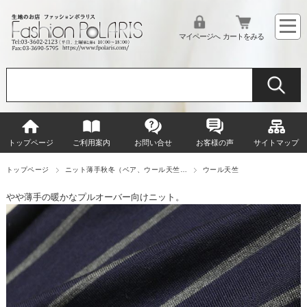
マイページへ
カートをみる
トップページ
ご利用案内
お問い合せ
お客様の声
サイトマップ
トップページ
ニット薄手秋冬（ベア、ウール天竺…
ウール天竺
やや薄手の暖かなプルオーバー向けニット。