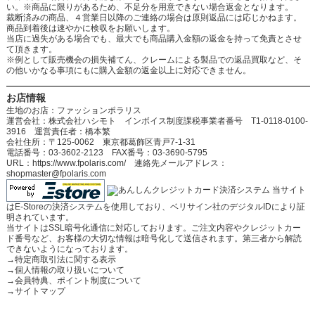
い。※商品に限りがあるため、不足分を用意できない場合返金となります。
裁断済みの商品、４営業日以降のご連絡の場合は原則返品には応じかねます。
商品到着後は速やかに検収をお願いします。
当店に過失がある場合でも、最大でも商品購入金額の返金を持って免責とさせ
て頂きます。
※例として販売機会の損失補てん、クレームによる製品での返品買取など、そ
の他いかなる事項にもに購入金額の返金以上に対応できません。
お店情報
生地のお店：ファッションポラリス
運営会社：株式会社ハシモト インボイス制度課税事業者番号 T1-0118-0100-
3916 運営責任者：橋本繁
会社住所：〒125-0062 東京都葛飾区青戸7-1-31
電話番号：03-3602-2123 FAX番号：03-3690-5795
URL：https://www.fpolaris.com/ 連絡先メールアドレス：
shopmaster@fpolaris.com
当サイト
はE-Storeの決済システムを使用しており、ベリサイン社のデジタルIDにより証
明されています。
当サイトはSSL暗号化通信に対応しております。ご注文内容やクレジットカー
ド番号など、お客様の大切な情報は暗号化して送信されます。第三者から解読
できないようになっております。
→
特定商取引法に関する表示
→
個人情報の取り扱いについて
→
会員特典、ポイント制度について
→
サイトマップ