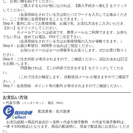
し、お買い物を続けてください。
ご購入するものが他になければ、【購入手続きへ進む】をクリック
してください。
（会員登録をされている方はIDとパスワードを入力してお進みくださ
い。ここで新規に会員登録することもできます。）
Step.4：案内に沿ってお客様情報、お届け先、お支払方法をご入力いただき、
【次へ】をクリックしてください。
※メールアドレスは必須です。携帯メールもご利用できます。お持ち
でない方は、改めてお電話、FAXでご注文下さい。
（会員登録をされている方はお客様情報の入力が省略できます。）
Step.5：お届け希望日、時間帯 があればご指定ください。
お知らせメールはセール情報等をお送りします。ぜひお受け取りく
ださい。
Step.6：ご注文内容 が表示されますので、ご確認ください。誤記があれば訂正
をお願いします。
問題無ければ、【この内容で注文をする】をクリックしてくださ
い。
（これで注文が確定します。 自動送信メール が届きますのでご確認下
さい。）
Step.7：会員登録、ポイント等の案内 が表示されますのでご確認ください。
お支払い方法
○
代金引換
（インターネット、電話、FAX）
配送業者：佐川急便
お支払総額＝商品代金合計＋送料＋代金引換手数料 ※代金引換手数料は、
一律 ￥330(税込)となります。商品の配送時に、現金で配送員にお支払いくださ
い。