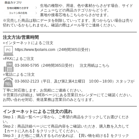
生地の種類や、用途、色や素材からさがす場合、サイド
メニューなどの商品カテゴリからどうぞ。
裏地や接着芯地もこちらからさがせます。
※完売した商品は順にデータを削除していってます。見つからない場合は売り
切れているかもしれません。確認の際はメール等でご連絡ください。
注文方法/営業時間
○インターネットによるご注文
https://www.fpolaris.com
（24時間365日受付）
○FAXによるご注文
03-3690-5795（24時間365日受付）
注文用紙はこちら
○電話によるご注文
03-3602-2123（平日、及び第2,第4土曜日 10:00～18:00）スタッフが
丁寧に対応致します。お気軽にご連絡ください。
※営業日の詳細は、WEBページにある営業日カレンダーにてご確認ください。
お問い合わせ対応、発送業務は営業日のみとなります。
インターネットによるご注文の流れ
Step.1：商品一覧ページ等から、ご希望の商品をクリックしてお選びくださ
い。
Step.2：商品詳細ページにて商品内容をご確認いただき、購入数を入力して
【カートに入れる】をクリックしてください。
Step.3：まだ他にご購入するものがあれば、【買い物を続ける】をクリック