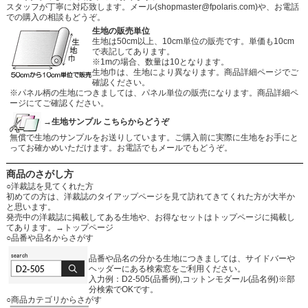
スタッフが丁寧に対応致します。メール
(shopmaster@fpolaris.com)
や、お電話
での購入の相談もどうぞ。
生地の販売単位
生地は50cm以上、10cm単位の販売です。単価も10cm
で表記してあります。
※1mの場合、数量は10となります。
生地巾は、生地により異なります。商品詳細ページでご
確認ください。
※パネル柄の生地につきましては、パネル単位の販売になります。商品詳細ペ
ージにてご確認ください。
→生地サンプル こちらからどうぞ
無償で生地のサンプルをお送りしています。ご購入前に実際に生地をお手にと
ってお確かめいただけます。お電話でもメールでもどうぞ。
商品のさがし方
○洋裁誌を見てくれた方
初めての方は、洋裁誌のタイアップページを見て訪れてきてくれた方が大半か
と思います。
発売中の洋裁誌に掲載してある生地や、お得なセットはトップページに掲載し
てあります。
→トップページ
○品番や品名からさがす
品番や品名の分かる生地につきましては、サイドバーや
ヘッダーにある検索窓をご利用ください。
入力例：D2-505(品番例),コットンモダール(品名例)※部
分検索でOKです。
○商品カテゴリからさがす