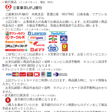
○
銀行振込
（インターネット、電話、FAX）
三菱東京UFJ銀行 向島支店 普通口座 0017982 口座名義：フアツシヨ
ンポラリス ハシモト シゲル
上記口座へ、お客様本人の名義でお振込みお願いします。お支払総額＝商品
代金合計＋送料 ※振込手数料は、別途お客様負担でお支払い願います。
○
コンビニ払い
（インターネットのみ）
ご自宅にコンビニ払込票が１～３営業日で届きます。お近くのコンビニエン
スストアでお支払いください。
お支払総額＝商品代金合計＋送料＋コンビニ決済手数料 ※コンビニ決済手
数料は一律 ￥300 (税別) となります。
○
クレジットカード決済
（インターネットのみ）
上記クレジットカードがご利用いただけます。商品購入時に、カード情報を
入力してください。
お支払総額＝商品代金合計＋送料 ※クレジットカード決済手数料はかかり
ません。
○
楽天銀行口座決済
（インターネットのみ）
楽天銀行口座が必要になります。
ご購入を進めていただき、楽天銀行のログイン画面からログインをして振込
手続きを行ってください。