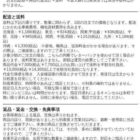
お支払総額＝商品代金合計＋送料 ※楽天銀行口座決済では決済手数料はか
かりません。
配送と送料
送料は下記の通りです。数量に関わらず、1回の注文での価格となります。配送
にかかわる事務費用、梱包資材費用を含みます。
北海道：￥1,188(税込)、東北：￥924(税込)、関東,甲信越：￥836(税込)、中
部、北陸：￥985(税込)、関西、中国,四国：￥1,012(税込)、九州：￥1,188(税
込)
沖縄：￥1,330(税込) ※僻地、離島は、追加料金がかかる場合があります。そ
の際は、ご連絡致しますのでご了承ください。
少量少額のご注文の場合、こちらの判断でレターパックを使わせて頂く場合が
あります。送料変更はありません。差額は運営の経費としてご了承下さい。
商品代金￥7,000(税込:￥7,700)以上のお買い上げで送料を半額当社負担、
￥13,000(税込:￥14,300)以上で全額当社負担になります。
代金引換便を除き、入金確認後の発送とさせて頂きます。発送日は注文から３
日程度を目安にしてください。
到着希望日、時間帯があればご指定ください。※到着の確約ではありません。
指定日入力がない場合、可能な限り最短で送ります。
特にコンビニ払いは時間がかかります。指定日遅れによるキャンセルは余程で
無い限り承れません。日程に余裕がない場合、電話で注文してください。
返品・返金・交換・免責事項
お客様都合による返品、交換は承りかねます。
商品の誤り、瑕疵がありましたら到着後３営業日以内に、裁断・使用前に当店
までご連絡下さい。本来の商品と交換させていただきます。
※小さなキズ、汚れにつきましては、その分、多めに裁断させていただいてお
りますので、ご了承ください。
在庫不足の場合、出荷可能な数量をご連絡致しますので、対応をご指示くださ