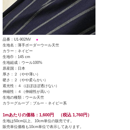
品番：U1-902NV
●
生地名：薄手ボーダーウール天竺
カラー：ネイビー
生地巾：145 cm
生地組成：ウール100%
原産国：日本
厚さ：２（やや薄い）
硬さ：２（やや柔らかい）
遮光性：４（ほぼほぼ透けない）
伸縮性：４（伸縮性が高い）
生地の種類：ウール天竺
カラーグループ：ブルー・ネイビー系
1mあたりの価格：1,600円 （税込 1,760円）
生地は50cm以上、10cm単位の販売です。
販売単位価格も10cm単位で表示してあります。