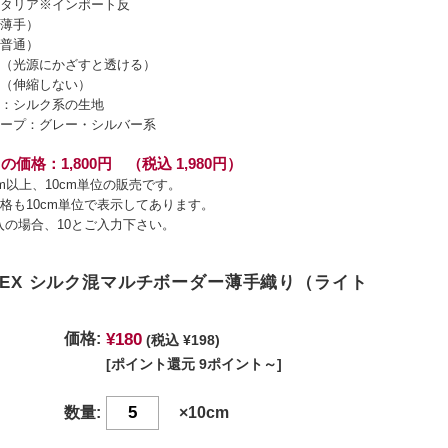
タリア※インポート反
薄手）
普通）
（光源にかざすと透ける）
（伸縮しない）
：シルク系の生地
ープ：グレー・シルバー系
の価格：1,800円 （税込 1,980円）
cm以上、10cm単位の販売です。
格も10cm単位で表示してあります。
入の場合、10とご入力下さい。
ATEX シルク混マルチボーダー薄手織り（ライト
¥180
価格:
(税込 ¥198)
[ポイント還元 9ポイント～]
数量:
×10cm