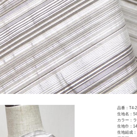
品番：T4-2
生地名：S
カラー：ラ
生地巾：14
生地組成：