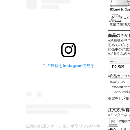
→
無償で生地
商品のさが
○洋裁誌を見
初めての方は
発売中の洋裁
○品番や品名
この投稿をInstagramで見る
○商品カテゴ
※完売した商
注文方法/
○インターネ
https:
生地のお店ファッションポラリス(@fpolaris_textile)がシェアした投稿
○FAXによる