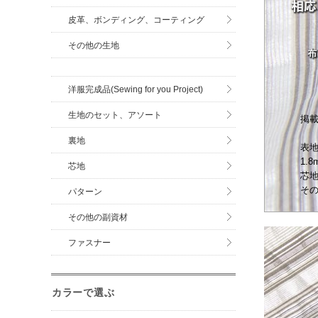
皮革、ボンディング、コーティング
その他の生地
洋服完成品(Sewing for you Project)
生地のセット、アソート
掲載
P.
裏地
表
1.8
芯地
芯
その
パターン
その他の副資材
ファスナー
カラーで選ぶ