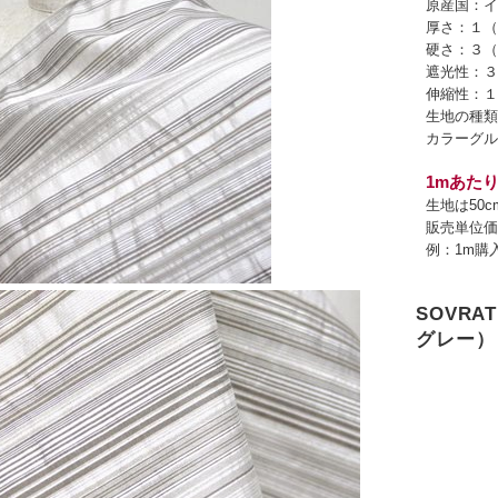
原産国：イ
厚さ：１（
硬さ：３（
遮光性：３
伸縮性：１
生地の種類
カラーグル
1mあたり
生地は50
販売単位価
例：1m購
SOVR
グレー）