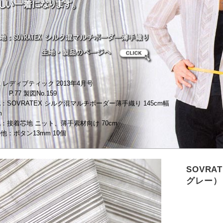
 レディブティック 2013年4月号
77 製図No.159
地：
SOVRATEX シルク混マルチボーダー薄手織り 145cm幅
m
地：
接着芯地 ニット、薄手素材向け 70cm
他：ボタン13mm 10個
SOVR
グレー）