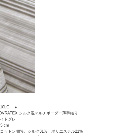
10LG
●
OVRATEX シルク混マルチボーダー薄手織り
イトグレー
5 cm
コットン48%、シルク31%、ポリエステル21%