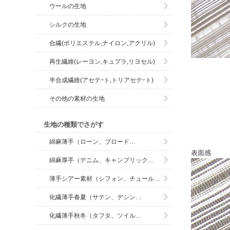
ウールの生地
シルクの生地
合繊(ポリエステル,ナイロン,アクリル)
再生繊維(レーヨン,キュプラ,リヨセル)
半合成繊維(アセテｰト,トリアセテｰト)
その他の素材の生地
生地の種類でさがす
綿麻薄手（ローン、ブロード…
表面感
綿麻厚手（デニム、キャンブリック…
薄手シアー素材（シフォン、チュール…
化繊薄手春夏（サテン、デシン…
化繊薄手秋冬（タフタ、ツイル…