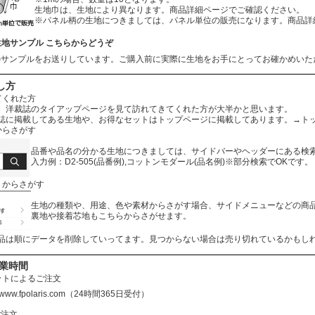
生地巾は、生地により異なります。商品詳細ページでご確認ください。
※パネル柄の生地につきましては、パネル単位の販売になります。商品詳
生地サンプル こちらからどうぞ
のサンプルをお送りしています。ご購入前に実際に生地をお手にとってお確かめいた
し方
てくれた方
、洋裁誌のタイアップページを見て訪れてきてくれた方が大半かと思います。
誌に掲載してある生地や、お得なセットはトップページに掲載してあります。
→ト
からさがす
品番や品名の分かる生地につきましては、サイドバーやヘッダーにある検
入力例：D2-505(品番例),コットンモダール(品名例)※部分検索でOKです。
リからさがす
生地の種類や、用途、色や素材からさがす場合、サイドメニューなどの商
裏地や接着芯地もこちらからさがせます。
品は順にデータを削除していってます。見つからない場合は売り切れているかもし
営業時間
ットによるご注文
//www.fpolaris.com
（24時間365日受付）
ご注文