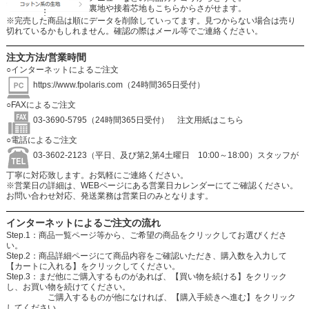
裏地や接着芯地もこちらからさがせます。
※完売した商品は順にデータを削除していってます。見つからない場合は売り
切れているかもしれません。確認の際はメール等でご連絡ください。
注文方法/営業時間
○インターネットによるご注文
https://www.fpolaris.com
（24時間365日受付）
○FAXによるご注文
03-3690-5795（24時間365日受付）
注文用紙はこちら
○電話によるご注文
03-3602-2123（平日、及び第2,第4土曜日 10:00～18:00）スタッフが
丁寧に対応致します。お気軽にご連絡ください。
※営業日の詳細は、WEBページにある営業日カレンダーにてご確認ください。
お問い合わせ対応、発送業務は営業日のみとなります。
インターネットによるご注文の流れ
Step.1：商品一覧ページ等から、ご希望の商品をクリックしてお選びくださ
い。
Step.2：商品詳細ページにて商品内容をご確認いただき、購入数を入力して
【カートに入れる】をクリックしてください。
Step.3：まだ他にご購入するものがあれば、【買い物を続ける】をクリック
し、お買い物を続けてください。
ご購入するものが他になければ、【購入手続きへ進む】をクリック
してください。