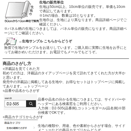
生地の販売単位
生地は50cm以上、10cm単位の販売です。単価も10cm
で表記してあります。
※1mの場合、数量は10となります。
生地巾は、生地により異なります。商品詳細ページでご
確認ください。
※パネル柄の生地につきましては、パネル単位の販売になります。商品詳細ペ
ージにてご確認ください。
→生地サンプル こちらからどうぞ
無償で生地のサンプルをお送りしています。ご購入前に実際に生地をお手にと
ってお確かめいただけます。お電話でもメールでもどうぞ。
商品のさがし方
○洋裁誌を見てくれた方
初めての方は、洋裁誌のタイアップページを見て訪れてきてくれた方が大半か
と思います。
発売中の洋裁誌に掲載してある生地や、お得なセットはトップページに掲載し
てあります。
→トップページ
○品番や品名からさがす
品番や品名の分かる生地につきましては、サイドバーや
ヘッダーにある検索窓をご利用ください。
入力例：D2-505(品番例),コットンモダール(品名例)※部
分検索でOKです。
○商品カテゴリからさがす
生地の種類や、用途、色や素材からさがす場合、サイド
メニューなどの商品カテゴリからどうぞ。