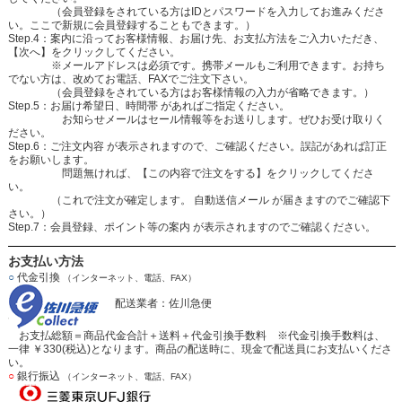
（会員登録をされている方はIDとパスワードを入力してお進みくださ
い。ここで新規に会員登録することもできます。）
Step.4：案内に沿ってお客様情報、お届け先、お支払方法をご入力いただき、
【次へ】をクリックしてください。
※メールアドレスは必須です。携帯メールもご利用できます。お持ち
でない方は、改めてお電話、FAXでご注文下さい。
（会員登録をされている方はお客様情報の入力が省略できます。）
Step.5：お届け希望日、時間帯 があればご指定ください。
お知らせメールはセール情報等をお送りします。ぜひお受け取りく
ださい。
Step.6：ご注文内容 が表示されますので、ご確認ください。誤記があれば訂正
をお願いします。
問題無ければ、【この内容で注文をする】をクリックしてくださ
い。
（これで注文が確定します。 自動送信メール が届きますのでご確認下
さい。）
Step.7：会員登録、ポイント等の案内 が表示されますのでご確認ください。
お支払い方法
○
代金引換
（インターネット、電話、FAX）
配送業者：佐川急便
お支払総額＝商品代金合計＋送料＋代金引換手数料 ※代金引換手数料は、
一律 ￥330(税込)となります。商品の配送時に、現金で配送員にお支払いくださ
い。
○
銀行振込
（インターネット、電話、FAX）