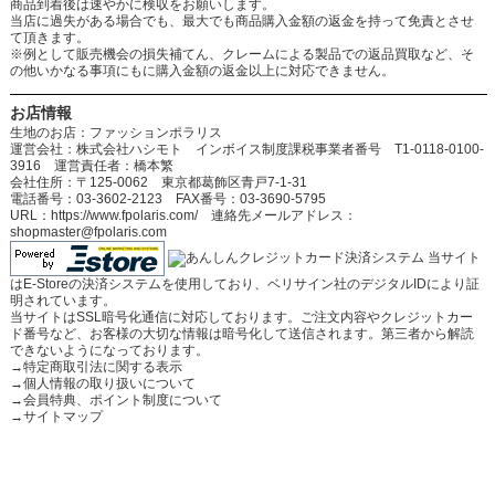
商品到着後は速やかに検収をお願いします。
当店に過失がある場合でも、最大でも商品購入金額の返金を持って免責とさせ
て頂きます。
※例として販売機会の損失補てん、クレームによる製品での返品買取など、そ
の他いかなる事項にもに購入金額の返金以上に対応できません。
お店情報
生地のお店：ファッションポラリス
運営会社：株式会社ハシモト インボイス制度課税事業者番号 T1-0118-0100-
3916 運営責任者：橋本繁
会社住所：〒125-0062 東京都葛飾区青戸7-1-31
電話番号：03-3602-2123 FAX番号：03-3690-5795
URL：https://www.fpolaris.com/ 連絡先メールアドレス：
shopmaster@fpolaris.com
当サイト
はE-Storeの決済システムを使用しており、ベリサイン社のデジタルIDにより証
明されています。
当サイトはSSL暗号化通信に対応しております。ご注文内容やクレジットカー
ド番号など、お客様の大切な情報は暗号化して送信されます。第三者から解読
できないようになっております。
→
特定商取引法に関する表示
→
個人情報の取り扱いについて
→
会員特典、ポイント制度について
→
サイトマップ