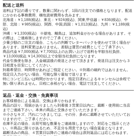
配送と送料
送料は下記の通りです。数量に関わらず、1回の注文での価格となります。配送
にかかわる事務費用、梱包資材費用を含みます。
北海道：￥1,188(税込)、東北：￥924(税込)、関東,甲信越：￥836(税込)、中
部、北陸：￥985(税込)、関西、中国,四国：￥1,012(税込)、九州：￥1,188(税
込)
沖縄：￥1,330(税込) ※僻地、離島は、追加料金がかかる場合があります。そ
の際は、ご連絡致しますのでご了承ください。
少量少額のご注文の場合、こちらの判断でレターパックを使わせて頂く場合が
あります。送料変更はありません。差額は運営の経費としてご了承下さい。
商品代金￥7,000(税込:￥7,700)以上のお買い上げで送料を半額当社負担、
￥13,000(税込:￥14,300)以上で全額当社負担になります。
代金引換便を除き、入金確認後の発送とさせて頂きます。発送日は注文から３
日程度を目安にしてください。
到着希望日、時間帯があればご指定ください。※到着の確約ではありません。
指定日入力がない場合、可能な限り最短で送ります。
特にコンビニ払いは時間がかかります。指定日遅れによるキャンセルは余程で
無い限り承れません。日程に余裕がない場合、電話で注文してください。
返品・返金・交換・免責事項
お客様都合による返品、交換は承りかねます。
商品の誤り、瑕疵がありましたら到着後３営業日以内に、裁断・使用前に当店
までご連絡下さい。本来の商品と交換させていただきます。
※小さなキズ、汚れにつきましては、その分、多めに裁断させていただいてお
りますので、ご了承ください。
在庫不足の場合、出荷可能な数量をご連絡致しますので、対応をご指示くださ
い。※商品に限りがあるため、不足分を用意できない場合返金となります。
裁断済みの商品、４営業日以降のご連絡の場合は原則返品には応じかねます。