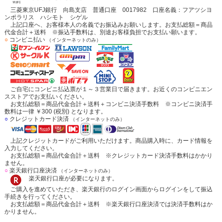
三菱東京UFJ銀行 向島支店 普通口座 0017982 口座名義：フアツシヨ
ンポラリス ハシモト シゲル
上記口座へ、お客様本人の名義でお振込みお願いします。お支払総額＝商品
代金合計＋送料 ※振込手数料は、別途お客様負担でお支払い願います。
○
コンビニ払い
（インターネットのみ）
ご自宅にコンビニ払込票が１～３営業日で届きます。お近くのコンビニエン
スストアでお支払いください。
お支払総額＝商品代金合計＋送料＋コンビニ決済手数料 ※コンビニ決済手
数料は一律 ￥300 (税別) となります。
○
クレジットカード決済
（インターネットのみ）
上記クレジットカードがご利用いただけます。商品購入時に、カード情報を
入力してください。
お支払総額＝商品代金合計＋送料 ※クレジットカード決済手数料はかかり
ません。
○
楽天銀行口座決済
（インターネットのみ）
楽天銀行口座が必要になります。
ご購入を進めていただき、楽天銀行のログイン画面からログインをして振込
手続きを行ってください。
お支払総額＝商品代金合計＋送料 ※楽天銀行口座決済では決済手数料はか
かりません。