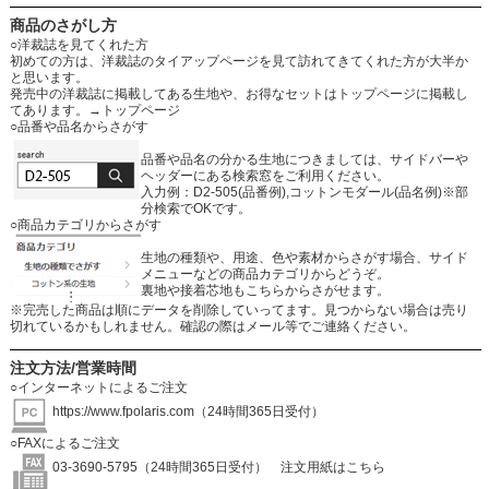
商品のさがし方
○洋裁誌を見てくれた方
初めての方は、洋裁誌のタイアップページを見て訪れてきてくれた方が大半か
と思います。
発売中の洋裁誌に掲載してある生地や、お得なセットはトップページに掲載し
てあります。
→トップページ
○品番や品名からさがす
品番や品名の分かる生地につきましては、サイドバーや
ヘッダーにある検索窓をご利用ください。
入力例：D2-505(品番例),コットンモダール(品名例)※部
分検索でOKです。
○商品カテゴリからさがす
生地の種類や、用途、色や素材からさがす場合、サイド
メニューなどの商品カテゴリからどうぞ。
裏地や接着芯地もこちらからさがせます。
※完売した商品は順にデータを削除していってます。見つからない場合は売り
切れているかもしれません。確認の際はメール等でご連絡ください。
注文方法/営業時間
○インターネットによるご注文
https://www.fpolaris.com
（24時間365日受付）
○FAXによるご注文
03-3690-5795（24時間365日受付）
注文用紙はこちら