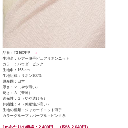
品番：T3-502PP
●
生地名：シアー薄手ピュアリネンニット
カラー：パウダーピンク
生地巾：163 cm
生地組成：リネン100%
原産国：日本
厚さ：２（やや薄い）
硬さ：３（普通）
遮光性：２（やや透ける）
伸縮性：４（伸縮性が高い）
生地の種類：ジャカードニット薄手
カラーグループ：パープル・ピンク系
1mあたりの価格：2,400円 （税込 2,640円）