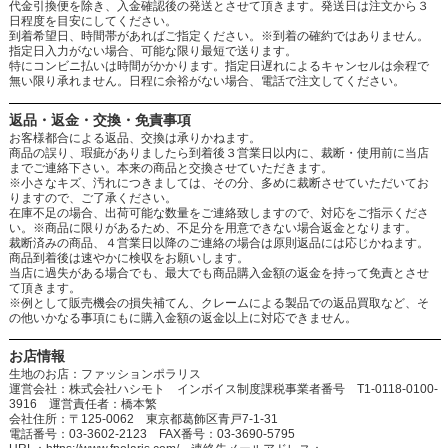
代金引換便を除き、入金確認後の発送とさせて頂きます。発送日は注文から３
日程度を目安にしてください。
到着希望日、時間帯があればご指定ください。※到着の確約ではありません。
指定日入力がない場合、可能な限り最短で送ります。
特にコンビニ払いは時間がかかります。指定日遅れによるキャンセルは余程で
無い限り承れません。日程に余裕がない場合、電話で注文してください。
返品・返金・交換・免責事項
お客様都合による返品、交換は承りかねます。
商品の誤り、瑕疵がありましたら到着後３営業日以内に、裁断・使用前に当店
までご連絡下さい。本来の商品と交換させていただきます。
※小さなキズ、汚れにつきましては、その分、多めに裁断させていただいてお
りますので、ご了承ください。
在庫不足の場合、出荷可能な数量をご連絡致しますので、対応をご指示くださ
い。※商品に限りがあるため、不足分を用意できない場合返金となります。
裁断済みの商品、４営業日以降のご連絡の場合は原則返品には応じかねます。
商品到着後は速やかに検収をお願いします。
当店に過失がある場合でも、最大でも商品購入金額の返金を持って免責とさせ
て頂きます。
※例として販売機会の損失補てん、クレームによる製品での返品買取など、そ
の他いかなる事項にもに購入金額の返金以上に対応できません。
お店情報
生地のお店：ファッションポラリス
運営会社：株式会社ハシモト インボイス制度課税事業者番号 T1-0118-0100-
3916 運営責任者：橋本繁
会社住所：〒125-0062 東京都葛飾区青戸7-1-31
電話番号：03-3602-2123 FAX番号：03-3690-5795