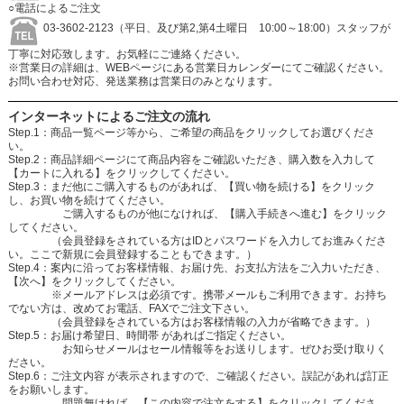
○電話によるご注文
03-3602-2123（平日、及び第2,第4土曜日 10:00～18:00）スタッフが
丁寧に対応致します。お気軽にご連絡ください。
※営業日の詳細は、WEBページにある営業日カレンダーにてご確認ください。
お問い合わせ対応、発送業務は営業日のみとなります。
インターネットによるご注文の流れ
Step.1：商品一覧ページ等から、ご希望の商品をクリックしてお選びくださ
い。
Step.2：商品詳細ページにて商品内容をご確認いただき、購入数を入力して
【カートに入れる】をクリックしてください。
Step.3：まだ他にご購入するものがあれば、【買い物を続ける】をクリック
し、お買い物を続けてください。
ご購入するものが他になければ、【購入手続きへ進む】をクリック
してください。
（会員登録をされている方はIDとパスワードを入力してお進みくださ
い。ここで新規に会員登録することもできます。）
Step.4：案内に沿ってお客様情報、お届け先、お支払方法をご入力いただき、
【次へ】をクリックしてください。
※メールアドレスは必須です。携帯メールもご利用できます。お持ち
でない方は、改めてお電話、FAXでご注文下さい。
（会員登録をされている方はお客様情報の入力が省略できます。）
Step.5：お届け希望日、時間帯 があればご指定ください。
お知らせメールはセール情報等をお送りします。ぜひお受け取りく
ださい。
Step.6：ご注文内容 が表示されますので、ご確認ください。誤記があれば訂正
をお願いします。
問題無ければ、【この内容で注文をする】をクリックしてくださ