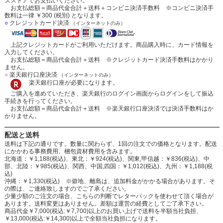
スストアでお支払いください。
お支払総額＝商品代金合計＋送料＋コンビニ決済手数料 ※コンビニ決済手
数料は一律 ￥300 (税別) となります。
○
クレジットカード決済
（インターネットのみ）
上記クレジットカードがご利用いただけます。商品購入時に、カード情報を
入力してください。
お支払総額＝商品代金合計＋送料 ※クレジットカード決済手数料はかかり
ません。
○
楽天銀行口座決済
（インターネットのみ）
楽天銀行口座が必要になります。
ご購入を進めていただき、楽天銀行のログイン画面からログインをして振込
手続きを行ってください。
お支払総額＝商品代金合計＋送料 ※楽天銀行口座決済では決済手数料はか
かりません。
配送と送料
送料は下記の通りです。数量に関わらず、1回の注文での価格となります。配送
にかかわる事務費用、梱包資材費用を含みます。
北海道：￥1,188(税込)、東北：￥924(税込)、関東,甲信越：￥836(税込)、中
部、北陸：￥985(税込)、関西、中国,四国：￥1,012(税込)、九州：￥1,188(税
込)
沖縄：￥1,330(税込) ※僻地、離島は、追加料金がかかる場合があります。そ
の際は、ご連絡致しますのでご了承ください。
少量少額のご注文の場合、こちらの判断でレターパックを使わせて頂く場合が
あります。送料変更はありません。差額は運営の経費としてご了承下さい。
商品代金￥7,000(税込:￥7,700)以上のお買い上げで送料を半額当社負担、
￥13,000(税込:￥14,300)以上で全額当社負担になります。