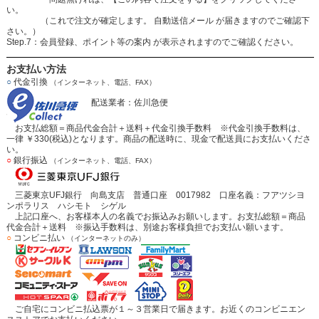
い。
（これで注文が確定します。 自動送信メール が届きますのでご確認下
さい。）
Step.7：会員登録、ポイント等の案内 が表示されますのでご確認ください。
お支払い方法
○
代金引換
（インターネット、電話、FAX）
配送業者：佐川急便
お支払総額＝商品代金合計＋送料＋代金引換手数料 ※代金引換手数料は、
一律 ￥330(税込)となります。商品の配送時に、現金で配送員にお支払いくださ
い。
○
銀行振込
（インターネット、電話、FAX）
三菱東京UFJ銀行 向島支店 普通口座 0017982 口座名義：フアツシヨ
ンポラリス ハシモト シゲル
上記口座へ、お客様本人の名義でお振込みお願いします。お支払総額＝商品
代金合計＋送料 ※振込手数料は、別途お客様負担でお支払い願います。
○
コンビニ払い
（インターネットのみ）
ご自宅にコンビニ払込票が１～３営業日で届きます。お近くのコンビニエン