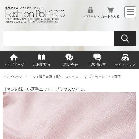
マイページへ
カートをみる
トップページ
ご利用案内
お問い合せ
お客様の声
サイトマップ
トップページ
ニット薄手春夏（天竺、スムース…
ジャカードニット薄手
リネンの涼しい薄手ニット。ブラウスなどに。