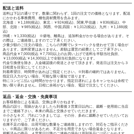
配送と送料
送料は下記の通りです。数量に関わらず、1回の注文での価格となります。配送
にかかわる事務費用、梱包資材費用を含みます。
北海道：￥1,188(税込)、東北：￥924(税込)、関東,甲信越：￥836(税込)、中
部、北陸：￥985(税込)、関西、中国,四国：￥1,012(税込)、九州：￥1,188(税
込)
沖縄：￥1,330(税込) ※僻地、離島は、追加料金がかかる場合があります。そ
の際は、ご連絡致しますのでご了承ください。
少量少額のご注文の場合、こちらの判断でレターパックを使わせて頂く場合が
あります。送料変更はありません。差額は運営の経費としてご了承下さい。
商品代金￥7,000(税込:￥7,700)以上のお買い上げで送料を半額当社負担、
￥13,000(税込:￥14,300)以上で全額当社負担になります。
代金引換便を除き、入金確認後の発送とさせて頂きます。発送日は注文から３
日程度を目安にしてください。
到着希望日、時間帯があればご指定ください。※到着の確約ではありません。
指定日入力がない場合、可能な限り最短で送ります。
特にコンビニ払いは時間がかかります。指定日遅れによるキャンセルは余程で
無い限り承れません。日程に余裕がない場合、電話で注文してください。
返品・返金・交換・免責事項
お客様都合による返品、交換は承りかねます。
商品の誤り、瑕疵がありましたら到着後３営業日以内に、裁断・使用前に当店
までご連絡下さい。本来の商品と交換させていただきます。
※小さなキズ、汚れにつきましては、その分、多めに裁断させていただいてお
りますので、ご了承ください。
在庫不足の場合、出荷可能な数量をご連絡致しますので、対応をご指示くださ
い。※商品に限りがあるため、不足分を用意できない場合返金となります。
裁断済みの商品、４営業日以降のご連絡の場合は原則返品には応じかねます。