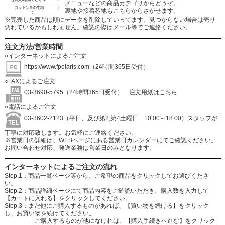
メニューなどの商品カテゴリからどうぞ。
裏地や接着芯地もこちらからさがせます。
※完売した商品は順にデータを削除していってます。見つからない場合は売り
切れているかもしれません。確認の際はメール等でご連絡ください。
注文方法/営業時間
○インターネットによるご注文
https://www.fpolaris.com
（24時間365日受付）
○FAXによるご注文
03-3690-5795（24時間365日受付）
注文用紙はこちら
○電話によるご注文
03-3602-2123（平日、及び第2,第4土曜日 10:00～18:00）スタッフが
丁寧に対応致します。お気軽にご連絡ください。
※営業日の詳細は、WEBページにある営業日カレンダーにてご確認ください。
お問い合わせ対応、発送業務は営業日のみとなります。
インターネットによるご注文の流れ
Step.1：商品一覧ページ等から、ご希望の商品をクリックしてお選びくださ
い。
Step.2：商品詳細ページにて商品内容をご確認いただき、購入数を入力して
【カートに入れる】をクリックしてください。
Step.3：まだ他にご購入するものがあれば、【買い物を続ける】をクリック
し、お買い物を続けてください。
ご購入するものが他になければ、【購入手続きへ進む】をクリック