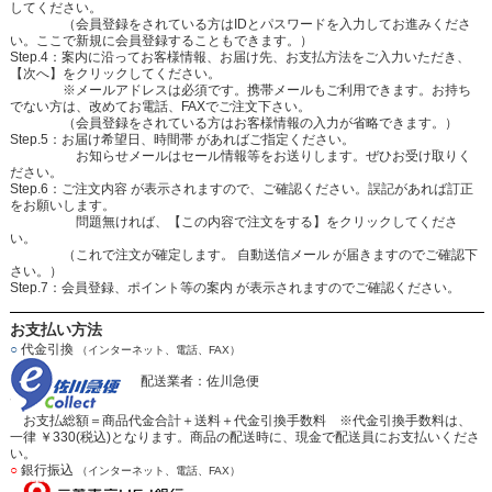
してください。
（会員登録をされている方はIDとパスワードを入力してお進みくださ
い。ここで新規に会員登録することもできます。）
Step.4：案内に沿ってお客様情報、お届け先、お支払方法をご入力いただき、
【次へ】をクリックしてください。
※メールアドレスは必須です。携帯メールもご利用できます。お持ち
でない方は、改めてお電話、FAXでご注文下さい。
（会員登録をされている方はお客様情報の入力が省略できます。）
Step.5：お届け希望日、時間帯 があればご指定ください。
お知らせメールはセール情報等をお送りします。ぜひお受け取りく
ださい。
Step.6：ご注文内容 が表示されますので、ご確認ください。誤記があれば訂正
をお願いします。
問題無ければ、【この内容で注文をする】をクリックしてくださ
い。
（これで注文が確定します。 自動送信メール が届きますのでご確認下
さい。）
Step.7：会員登録、ポイント等の案内 が表示されますのでご確認ください。
お支払い方法
○
代金引換
（インターネット、電話、FAX）
配送業者：佐川急便
お支払総額＝商品代金合計＋送料＋代金引換手数料 ※代金引換手数料は、
一律 ￥330(税込)となります。商品の配送時に、現金で配送員にお支払いくださ
い。
○
銀行振込
（インターネット、電話、FAX）