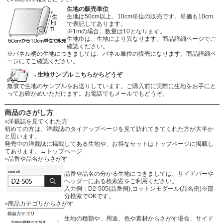
生地の販売単位
生地は50cm以上、10cm単位の販売です。単価も10cm
で表記してあります。
※1mの場合、数量は10となります。
生地巾は、生地により異なります。商品詳細ページでご
確認ください。
※パネル柄の生地につきましては、パネル単位の販売になります。商品詳細ペ
ージにてご確認ください。
→生地サンプル こちらからどうぞ
無償で生地のサンプルをお送りしています。ご購入前に実際に生地をお手にと
ってお確かめいただけます。お電話でもメールでもどうぞ。
商品のさがし方
○洋裁誌を見てくれた方
初めての方は、洋裁誌のタイアップページを見て訪れてきてくれた方が大半か
と思います。
発売中の洋裁誌に掲載してある生地や、お得なセットはトップページに掲載し
てあります。
→トップページ
○品番や品名からさがす
品番や品名の分かる生地につきましては、サイドバーや
ヘッダーにある検索窓をご利用ください。
入力例：D2-505(品番例),コットンモダール(品名例)※部
分検索でOKです。
○商品カテゴリからさがす
生地の種類や、用途、色や素材からさがす場合、サイド