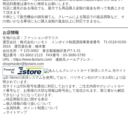
商品到着後は速やかに検収をお願いします。
当店に過失がある場合でも、最大でも商品購入金額の返金を持って免責とさせ
て頂きます。
※例として販売機会の損失補てん、クレームによる製品での返品買取など、そ
の他いかなる事項にもに購入金額の返金以上に対応できません。
お店情報
生地のお店：ファッションポラリス
運営会社：株式会社ハシモト インボイス制度課税事業者番号 T1-0118-0100-
3916 運営責任者：橋本繁
会社住所：〒125-0062 東京都葛飾区青戸7-1-31
電話番号：03-3602-2123 FAX番号：03-3690-5795
URL：https://www.fpolaris.com/ 連絡先メールアドレス：
shopmaster@fpolaris.com
当サイト
はE-Storeの決済システムを使用しており、ベリサイン社のデジタルIDにより証
明されています。
当サイトはSSL暗号化通信に対応しております。ご注文内容やクレジットカー
ド番号など、お客様の大切な情報は暗号化して送信されます。第三者から解読
できないようになっております。
→
特定商取引法に関する表示
→
個人情報の取り扱いについて
→
会員特典、ポイント制度について
→
サイトマップ