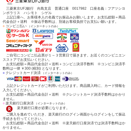
三菱東京UFJ銀行 向島支店 普通口座 0017982 口座名義：フアツシヨ
ンポラリス ハシモト シゲル
上記口座へ、お客様本人の名義でお振込みお願いします。お支払総額＝商品
代金合計＋送料 ※振込手数料は、別途お客様負担でお支払い願います。
○
コンビニ払い
（インターネットのみ）
ご自宅にコンビニ払込票が１～３営業日で届きます。お近くのコンビニエン
スストアでお支払いください。
お支払総額＝商品代金合計＋送料＋コンビニ決済手数料 ※コンビニ決済手
数料は一律 ￥300 (税別) となります。
○
クレジットカード決済
（インターネットのみ）
上記クレジットカードがご利用いただけます。商品購入時に、カード情報を
入力してください。
お支払総額＝商品代金合計＋送料 ※クレジットカード決済手数料はかかり
ません。
○
楽天銀行口座決済
（インターネットのみ）
楽天銀行口座が必要になります。
ご購入を進めていただき、楽天銀行のログイン画面からログインをして振込
手続きを行ってください。
お支払総額＝商品代金合計＋送料 ※楽天銀行口座決済では決済手数料はか
かりません。