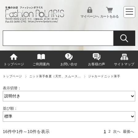
マイページへ
カートをみる
トップページ
ご利用案内
お問い合せ
お客様の声
サイトマップ
トップページ
ニット薄手春夏（天竺、スムース…
ジャカードニット薄手
表示切替：
並び順：
16件中1件～10件を表示
1
2
次へ
最後へ