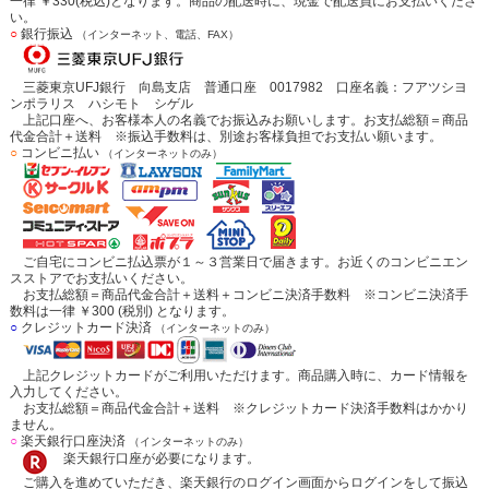
一律 ￥330(税込)となります。商品の配送時に、現金で配送員にお支払いくださ
い。
○
銀行振込
（インターネット、電話、FAX）
三菱東京UFJ銀行 向島支店 普通口座 0017982 口座名義：フアツシヨ
ンポラリス ハシモト シゲル
上記口座へ、お客様本人の名義でお振込みお願いします。お支払総額＝商品
代金合計＋送料 ※振込手数料は、別途お客様負担でお支払い願います。
○
コンビニ払い
（インターネットのみ）
ご自宅にコンビニ払込票が１～３営業日で届きます。お近くのコンビニエン
スストアでお支払いください。
お支払総額＝商品代金合計＋送料＋コンビニ決済手数料 ※コンビニ決済手
数料は一律 ￥300 (税別) となります。
○
クレジットカード決済
（インターネットのみ）
上記クレジットカードがご利用いただけます。商品購入時に、カード情報を
入力してください。
お支払総額＝商品代金合計＋送料 ※クレジットカード決済手数料はかかり
ません。
○
楽天銀行口座決済
（インターネットのみ）
楽天銀行口座が必要になります。
ご購入を進めていただき、楽天銀行のログイン画面からログインをして振込