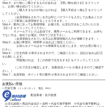
Step.3：まだ他にご購入するものがあれば、【買い物を続ける】をクリック
し、お買い物を続けてください。
ご購入するものが他になければ、【購入手続きへ進む】をクリック
してください。
（会員登録をされている方はIDとパスワードを入力してお進みくださ
い。ここで新規に会員登録することもできます。）
Step.4：案内に沿ってお客様情報、お届け先、お支払方法をご入力いただき、
【次へ】をクリックしてください。
※メールアドレスは必須です。携帯メールもご利用できます。お持ち
でない方は、改めてお電話、FAXでご注文下さい。
（会員登録をされている方はお客様情報の入力が省略できます。）
Step.5：お届け希望日、時間帯 があればご指定ください。
お知らせメールはセール情報等をお送りします。ぜひお受け取りく
ださい。
Step.6：ご注文内容 が表示されますので、ご確認ください。誤記があれば訂正
をお願いします。
問題無ければ、【この内容で注文をする】をクリックしてくださ
い。
（これで注文が確定します。 自動送信メール が届きますのでご確認下
さい。）
Step.7：会員登録、ポイント等の案内 が表示されますのでご確認ください。
お支払い方法
○
代金引換
（インターネット、電話、FAX）
配送業者：佐川急便
お支払総額＝商品代金合計＋送料＋代金引換手数料 ※代金引換手数料は、