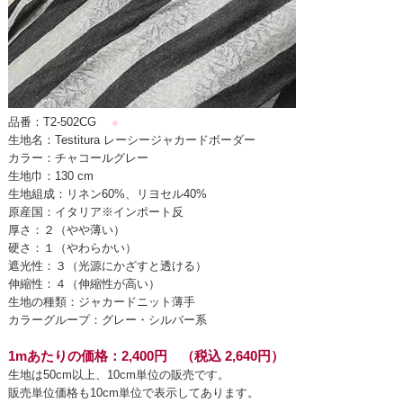
品番：T2-502CG
●
生地名：Testitura レーシージャカードボーダー
カラー：チャコールグレー
生地巾：130 cm
生地組成：リネン60%、リヨセル40%
原産国：イタリア※インポート反
厚さ：２（やや薄い）
硬さ：１（やわらかい）
遮光性：３（光源にかざすと透ける）
伸縮性：４（伸縮性が高い）
生地の種類：ジャカードニット薄手
カラーグループ：グレー・シルバー系
1mあたりの価格：2,400円 （税込 2,640円）
生地は50cm以上、10cm単位の販売です。
販売単位価格も10cm単位で表示してあります。