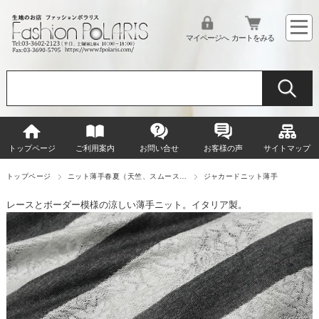
マイページへ
カートをみる
トップページ
ご利用案内
お問い合せ
お客様の声
サイトマップ
トップページ
ニット薄手春夏（天竺、スムース…
ジャカードニット薄手
レースとボーダー模様の涼しい薄手ニット。イタリア製。