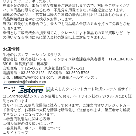
りますので、ご了承ください。
在庫不足の場合、出荷可能な数量をご連絡致しますので、対応をご指示くださ
い。※商品に限りがあるため、不足分を用意できない場合返金となります。
裁断済みの商品、４営業日以降のご連絡の場合は原則返品には応じかねます。
商品到着後は速やかに検収をお願いします。
当店に過失がある場合でも、最大でも商品購入金額の返金を持って免責とさせ
て頂きます。
※例として販売機会の損失補てん、クレームによる製品での返品買取など、そ
の他いかなる事項にもに購入金額の返金以上に対応できません。
お店情報
生地のお店：ファッションポラリス
運営会社：株式会社ハシモト インボイス制度課税事業者番号 T1-0118-0100-
3916 運営責任者：橋本繁
会社住所：〒125-0062 東京都葛飾区青戸7-1-31
電話番号：03-3602-2123 FAX番号：03-3690-5795
URL：https://www.fpolaris.com/ 連絡先メールアドレス：
shopmaster@fpolaris.com
当サイト
はE-Storeの決済システムを使用しており、ベリサイン社のデジタルIDにより証
明されています。
当サイトはSSL暗号化通信に対応しております。ご注文内容やクレジットカー
ド番号など、お客様の大切な情報は暗号化して送信されます。第三者から解読
できないようになっております。
→
特定商取引法に関する表示
→
個人情報の取り扱いについて
→
会員特典、ポイント制度について
→
サイトマップ