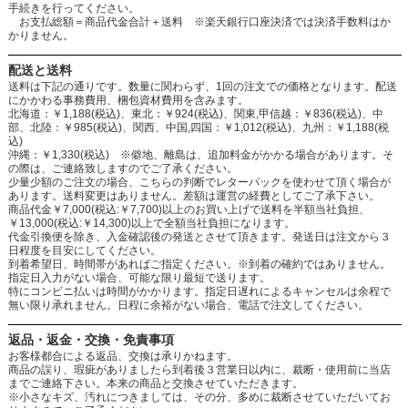
手続きを行ってください。
お支払総額＝商品代金合計＋送料 ※楽天銀行口座決済では決済手数料はか
かりません。
配送と送料
送料は下記の通りです。数量に関わらず、1回の注文での価格となります。配送
にかかわる事務費用、梱包資材費用を含みます。
北海道：￥1,188(税込)、東北：￥924(税込)、関東,甲信越：￥836(税込)、中
部、北陸：￥985(税込)、関西、中国,四国：￥1,012(税込)、九州：￥1,188(税
込)
沖縄：￥1,330(税込) ※僻地、離島は、追加料金がかかる場合があります。そ
の際は、ご連絡致しますのでご了承ください。
少量少額のご注文の場合、こちらの判断でレターパックを使わせて頂く場合が
あります。送料変更はありません。差額は運営の経費としてご了承下さい。
商品代金￥7,000(税込:￥7,700)以上のお買い上げで送料を半額当社負担、
￥13,000(税込:￥14,300)以上で全額当社負担になります。
代金引換便を除き、入金確認後の発送とさせて頂きます。発送日は注文から３
日程度を目安にしてください。
到着希望日、時間帯があればご指定ください。※到着の確約ではありません。
指定日入力がない場合、可能な限り最短で送ります。
特にコンビニ払いは時間がかかります。指定日遅れによるキャンセルは余程で
無い限り承れません。日程に余裕がない場合、電話で注文してください。
返品・返金・交換・免責事項
お客様都合による返品、交換は承りかねます。
商品の誤り、瑕疵がありましたら到着後３営業日以内に、裁断・使用前に当店
までご連絡下さい。本来の商品と交換させていただきます。
※小さなキズ、汚れにつきましては、その分、多めに裁断させていただいてお