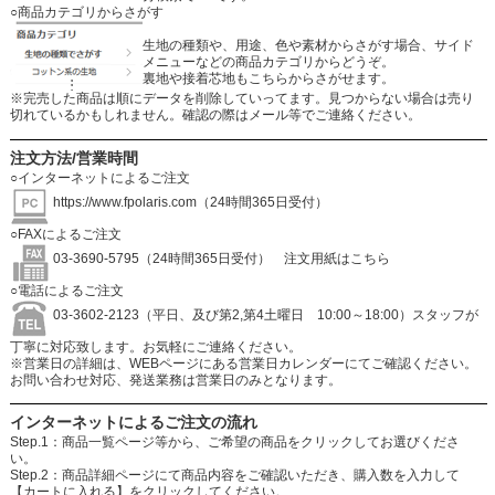
○商品カテゴリからさがす
生地の種類や、用途、色や素材からさがす場合、サイド
メニューなどの商品カテゴリからどうぞ。
裏地や接着芯地もこちらからさがせます。
※完売した商品は順にデータを削除していってます。見つからない場合は売り
切れているかもしれません。確認の際はメール等でご連絡ください。
注文方法/営業時間
○インターネットによるご注文
https://www.fpolaris.com
（24時間365日受付）
○FAXによるご注文
03-3690-5795（24時間365日受付）
注文用紙はこちら
○電話によるご注文
03-3602-2123（平日、及び第2,第4土曜日 10:00～18:00）スタッフが
丁寧に対応致します。お気軽にご連絡ください。
※営業日の詳細は、WEBページにある営業日カレンダーにてご確認ください。
お問い合わせ対応、発送業務は営業日のみとなります。
インターネットによるご注文の流れ
Step.1：商品一覧ページ等から、ご希望の商品をクリックしてお選びくださ
い。
Step.2：商品詳細ページにて商品内容をご確認いただき、購入数を入力して
【カートに入れる】をクリックしてください。