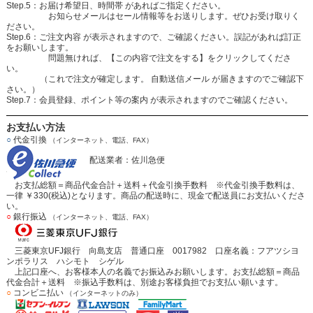
Step.5：お届け希望日、時間帯 があればご指定ください。
お知らせメールはセール情報等をお送りします。ぜひお受け取りく
ださい。
Step.6：ご注文内容 が表示されますので、ご確認ください。誤記があれば訂正
をお願いします。
問題無ければ、【この内容で注文をする】をクリックしてくださ
い。
（これで注文が確定します。 自動送信メール が届きますのでご確認下
さい。）
Step.7：会員登録、ポイント等の案内 が表示されますのでご確認ください。
お支払い方法
○
代金引換
（インターネット、電話、FAX）
配送業者：佐川急便
お支払総額＝商品代金合計＋送料＋代金引換手数料 ※代金引換手数料は、
一律 ￥330(税込)となります。商品の配送時に、現金で配送員にお支払いくださ
い。
○
銀行振込
（インターネット、電話、FAX）
三菱東京UFJ銀行 向島支店 普通口座 0017982 口座名義：フアツシヨ
ンポラリス ハシモト シゲル
上記口座へ、お客様本人の名義でお振込みお願いします。お支払総額＝商品
代金合計＋送料 ※振込手数料は、別途お客様負担でお支払い願います。
○
コンビニ払い
（インターネットのみ）