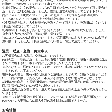
沖縄：￥1,330(税込) ※僻地、離島は、追加料金がかかる場合があります。そ
の際は、ご連絡致しますのでご了承ください。
少量少額のご注文の場合、こちらの判断でレターパックを使わせて頂く場合が
あります。送料変更はありません。差額は運営の経費としてご了承下さい。
商品代金￥7,000(税込:￥7,700)以上のお買い上げで送料を半額当社負担、
￥13,000(税込:￥14,300)以上で全額当社負担になります。
代金引換便を除き、入金確認後の発送とさせて頂きます。発送日は注文から３
日程度を目安にしてください。
到着希望日、時間帯があればご指定ください。※到着の確約ではありません。
指定日入力がない場合、可能な限り最短で送ります。
特にコンビニ払いは時間がかかります。指定日遅れによるキャンセルは余程で
無い限り承れません。日程に余裕がない場合、電話で注文してください。
返品・返金・交換・免責事項
お客様都合による返品、交換は承りかねます。
商品の誤り、瑕疵がありましたら到着後３営業日以内に、裁断・使用前に当店
までご連絡下さい。本来の商品と交換させていただきます。
※小さなキズ、汚れにつきましては、その分、多めに裁断させていただいてお
りますので、ご了承ください。
在庫不足の場合、出荷可能な数量をご連絡致しますので、対応をご指示くださ
い。※商品に限りがあるため、不足分を用意できない場合返金となります。
裁断済みの商品、４営業日以降のご連絡の場合は原則返品には応じかねます。
商品到着後は速やかに検収をお願いします。
当店に過失がある場合でも、最大でも商品購入金額の返金を持って免責とさせ
て頂きます。
※例として販売機会の損失補てん、クレームによる製品での返品買取など、そ
の他いかなる事項にもに購入金額の返金以上に対応できません。
お店情報