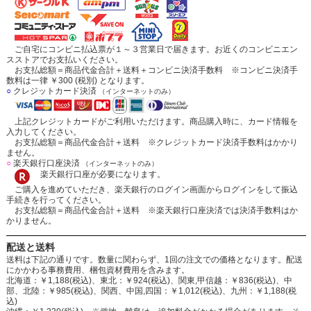
ご自宅にコンビニ払込票が１～３営業日で届きます。お近くのコンビニエン
スストアでお支払いください。
お支払総額＝商品代金合計＋送料＋コンビニ決済手数料 ※コンビニ決済手
数料は一律 ￥300 (税別) となります。
○
クレジットカード決済
（インターネットのみ）
上記クレジットカードがご利用いただけます。商品購入時に、カード情報を
入力してください。
お支払総額＝商品代金合計＋送料 ※クレジットカード決済手数料はかかり
ません。
○
楽天銀行口座決済
（インターネットのみ）
楽天銀行口座が必要になります。
ご購入を進めていただき、楽天銀行のログイン画面からログインをして振込
手続きを行ってください。
お支払総額＝商品代金合計＋送料 ※楽天銀行口座決済では決済手数料はか
かりません。
配送と送料
送料は下記の通りです。数量に関わらず、1回の注文での価格となります。配送
にかかわる事務費用、梱包資材費用を含みます。
北海道：￥1,188(税込)、東北：￥924(税込)、関東,甲信越：￥836(税込)、中
部、北陸：￥985(税込)、関西、中国,四国：￥1,012(税込)、九州：￥1,188(税
込)