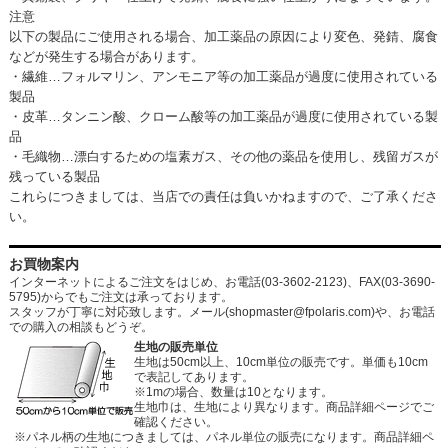
注意
以下の製品にご使用される場合、加工薬品の原因により変色、発錆、腐食
などが発生する場合があります。
・繊維…フォルマリン、アンモニア等の加工薬品が過度に使用されている
製品
・皮革…タンニン酸、クローム酸等の加工薬品が過度に使用されている製
品
・毛織物…漂白するための塩素ガス、その他の薬品を使用し、残留ガスが
残っている製品
これらにつきましては、当店での責任は負いかねますので、ご了承くださ
い。
お買物案内
インターネットによるご注文をはじめ、お電話(03-3602-2123)、FAX(03-3690-
5795)からでもご注文は承っております。
スタッフが丁寧に対応致します。メール
(shopmaster@fpolaris.com)
や、お電話
での購入の相談もどうぞ。
生地の販売単位
生地は50cm以上、10cm単位の販売です。単価も10cm
で表記してあります。
※1mの場合、数量は10となります。
生地巾は、生地により異なります。商品詳細ページでご
確認ください。
※パネル柄の生地につきましては、パネル単位の販売になります。商品詳細ペ