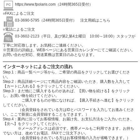
https://www.fpolaris.com
（24時間365日受付）
○FAXによるご注文
03-3690-5795（24時間365日受付）
注文用紙はこちら
○電話によるご注文
03-3602-2123（平日、及び第2,第4土曜日 10:00～18:00）スタッフが
丁寧に対応致します。お気軽にご連絡ください。
※営業日の詳細は、WEBページにある営業日カレンダーにてご確認ください。
お問い合わせ対応、発送業務は営業日のみとなります。
インターネットによるご注文の流れ
Step.1：商品一覧ページ等から、ご希望の商品をクリックしてお選びくださ
い。
Step.2：商品詳細ページにて商品内容をご確認いただき、購入数を入力して
【カートに入れる】をクリックしてください。
Step.3：まだ他にご購入するものがあれば、【買い物を続ける】をクリック
し、お買い物を続けてください。
ご購入するものが他になければ、【購入手続きへ進む】をクリック
してください。
（会員登録をされている方はIDとパスワードを入力してお進みくださ
い。ここで新規に会員登録することもできます。）
Step.4：案内に沿ってお客様情報、お届け先、お支払方法をご入力いただき、
【次へ】をクリックしてください。
※メールアドレスは必須です。携帯メールもご利用できます。お持ち
でない方は、改めてお電話、FAXでご注文下さい。
（会員登録をされている方はお客様情報の入力が省略できます。）