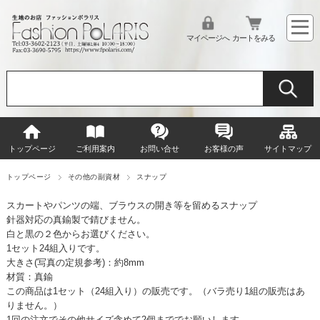
マイページへ
カートをみる
トップページ
ご利用案内
お問い合せ
お客様の声
サイトマップ
トップページ
その他の副資材
スナップ
スカートやパンツの端、ブラウスの開き等を留めるスナップ
針器対応の真鍮製で錆びません。
白と黒の２色からお選びください。
1セット24組入りです。
大きさ(写真の定規参考)：約8mm
材質：真鍮
この商品は1セット（24組入り）の販売です。（バラ売り1組の販売はあ
りません。）
1回の注文でその他サイズ含めて2個まででお願いします。