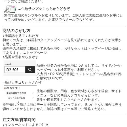
ージにてご確認ください。
→生地サンプル こちらからどうぞ
無償で生地のサンプルをお送りしています。ご購入前に実際に生地をお手にと
ってお確かめいただけます。お電話でもメールでもどうぞ。
商品のさがし方
○洋裁誌を見てくれた方
初めての方は、洋裁誌のタイアップページを見て訪れてきてくれた方が大半か
と思います。
発売中の洋裁誌に掲載してある生地や、お得なセットはトップページに掲載し
てあります。
→トップページ
○品番や品名からさがす
品番や品名の分かる生地につきましては、サイドバーや
ヘッダーにある検索窓をご利用ください。
入力例：D2-505(品番例),コットンモダール(品名例)※部
分検索でOKです。
○商品カテゴリからさがす
生地の種類や、用途、色や素材からさがす場合、サイド
メニューなどの商品カテゴリからどうぞ。
裏地や接着芯地もこちらからさがせます。
※完売した商品は順にデータを削除していってます。見つからない場合は売り
切れているかもしれません。確認の際はメール等でご連絡ください。
注文方法/営業時間
○インターネットによるご注文