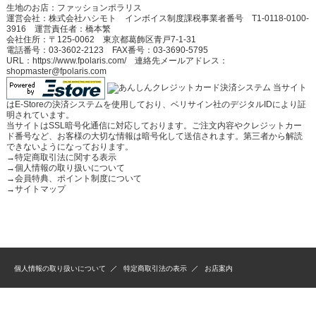
生地のお店：ファッションポラリス
運営会社：株式会社ハシモト インボイス制度課税事業者番号 T1-0118-0100-
3916 運営責任者：橋本繁
会社住所：〒125-0062 東京都葛飾区青戸7-1-31
電話番号：03-3602-2123 FAX番号：03-3690-5795
URL：https://www.fpolaris.com/ 連絡先メールアドレス：
shopmaster@fpolaris.com
当サイト
はE-Storeの決済システムを使用しており、ベリサイン社のデジタルIDにより証
明されています。
当サイトはSSL暗号化通信に対応しております。ご注文内容やクレジットカー
ド番号など、お客様の大切な情報は暗号化して送信されます。第三者から解読
できないようになっております。
→
特定商取引法に関する表示
→
個人情報の取り扱いについて
→
会員特典、ポイント制度について
→
サイトマップ
個人情報の取り扱いについて
特定商取引法の表示
お店案内
(C)2009-2025 Fashion Polaris All Rights Reserved