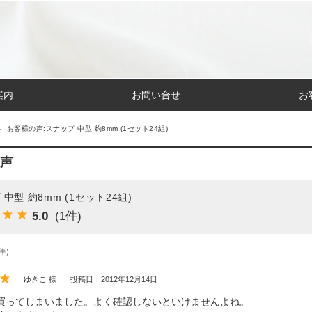
案内
お問い合せ
お
お客様の声:スナップ 中型 約8mm (1セット24組)
声
中型 約8mm (1セット24組)
5.0
(1件)
件）
ゆきこ 様
投稿日：2012年12月14日
買ってしまいました。よく確認しないといけませんよね。