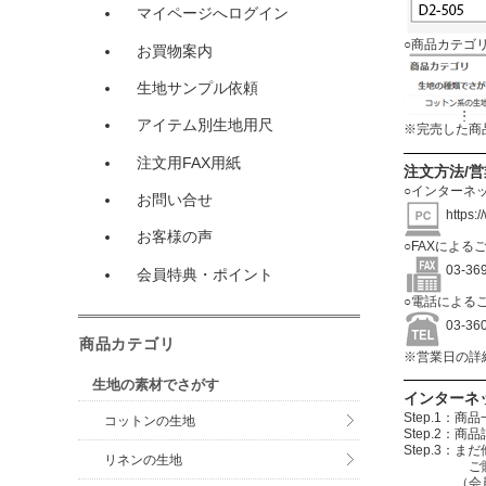
マイページへログイン
○商品カテゴ
お買物案内
生地サンプル依頼
アイテム別生地用尺
※完売した商
注文用FAX用紙
注文方法/
○インターネ
お問い合せ
https:
お客様の声
○FAXによる
03-3
会員特典・ポイント
○電話による
03-3
商品カテゴリ
※営業日の詳
生地の素材でさがす
インターネ
Step.1
コットンの生地
Step.2
Step.3
リネンの生地
ご購入する
（会員登録を