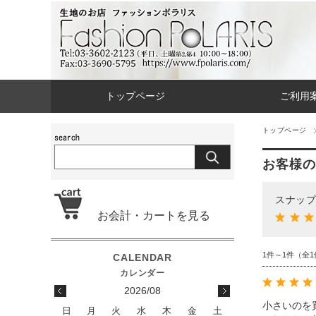
トップページ
ご利用
トップページ
お客様の
スナップ 
お会計・カートを見る
1件～1件（全1
2026/08
小さいのを
日
月
火
水
木
金
土