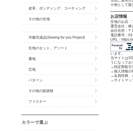
当店に過失が
※例として販
皮革、ボンディング、コーティング
お店情報
その他の生地
生地のお店：
運営会社：株式
会社住所：〒12
電話番号：03-3
洋服完成品(Sewing for you Project)
URL：https:
生地のセット、アソート
います。
当サイトはS
裏地
うになってお
→
特定商取引
芯地
→
個人情報の
→
会員特典、
パターン
→
サイトマッ
その他の副資材
ファスナー
カラーで選ぶ