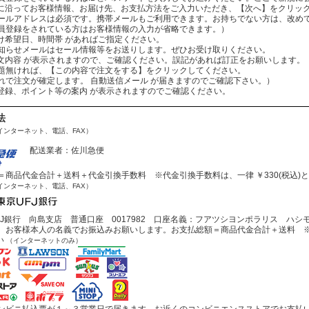
：案内に沿ってお客様情報、お届け先、お支払方法をご入力いただき、【次へ】をクリッ
レスは必須です。携帯メールもご利用できます。お持ちでない方は、改めてお
をされている方はお客様情報の入力が省略できます。）
お届け希望日、時間帯 があればご指定ください。
ールはセール情報等をお送りします。ぜひお受け取りください。
：ご注文内容 が表示されますので、ご確認ください。誤記があれば訂正をお願いします。
ば、【この内容で注文をする】をクリックしてください。
文が確定します。 自動送信メール が届きますのでご確認下さい。）
会員登録、ポイント等の案内 が表示されますのでご確認ください。
法
インターネット、電話、FAX）
配送業者：佐川急便
商品代金合計＋送料＋代金引換手数料 ※代金引換手数料は、一律 ￥330(税込)
インターネット、電話、FAX）
J銀行 向島支店 普通口座 0017982 口座名義：フアツシヨンポラリス ハシ
お客様本人の名義でお振込みお願いします。お支払総額＝商品代金合計＋送料 ※
い
（インターネットのみ）
ビニ払込票が１～３営業日で届きます。お近くのコンビニエンスストアでお支払