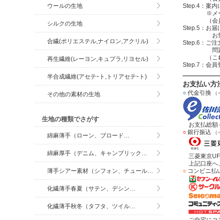
ウールの生地
Step.4
※メールアド
（会員登録
シルクの生地
Step.5：
お知らせメ
合繊(ポリエステル,ナイロン,アクリル)
Step.6
問題無けれ
（これで注
再生繊維(レーヨン,キュプラ,リヨセル)
Step.7：
半合成繊維(アセテｰト,トリアセテｰト)
お支払い方
○
代金引換
（
その他の素材の生地
生地の種類でさがす
お支払総額＝
○
銀行振込
（
綿麻薄手（ローン、ブロード…
綿麻厚手（デニム、キャンブリック…
三菱東京UF
上記口座へ、
○
コンビニ払
薄手シアー素材（シフォン、チュール…
化繊薄手春夏（サテン、デシン…
化繊薄手秋冬（タフタ、ツイル…
ご自宅にコン