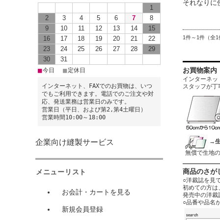
それなりに
1
2
3
4
5
6
7
8
9
10
11
12
13
14
15
1件～1件（全1
16
17
18
19
20
21
22
23
24
25
26
27
28
29
30
31
■
■
今日
定休日
お買物案内
インターネットに
インターネット、FAXでのお買物は、いつ
スタッフが丁
でもご利用できます。電話でのご注文や対
応、発送業務は営業日のみです。
営業日（平日、および第2,第4土曜日）
営業時間10:00～18:00
→
企業向け縫製サービス
無償で生地
メニューリスト
商品のさが
○洋裁誌を見
初めての方は
お会計・カートを見る
発売中の洋裁
○品番や品名
新規会員登録