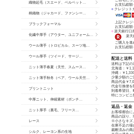
織物起毛（スエード、ベルベット…
お支払総額＝
○
クレジット
柄織物（ジャカード、ファンシー…
上記クレジッ
ブラックフォーマル
お支払総額＝
○
楽天銀行口
化繊中厚手（アウター、ユニフォーム…
楽天銀
ご購入を進め
ウール薄手（トロピカル、スーツ地…
お支払総額＝
ウール厚手（ツイード、サージ…
配送と送料
送料は下記の
ニット薄手春夏（天竺、スムース…
北海道：￥1,1
沖縄：￥1,
少量少額のご
ニット薄手秋冬（ベア、ウール天竺…
商品代金￥7,
代金引換便を
プリントニット
到着希望日、
特にコンビニ
中厚ニット、伸縮素材（ポンチ…
返品・返金
ニット厚手（裏毛、フリース…
お客様都合に
商品の誤り、
レース
※小さなキズ
在庫不足の場
裁断済みの商
シルク、レーヨン系の生地