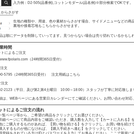
入力例：D2-505(品番例),コットンモダール(品名例)※部分検索でOKです。
リからさがす
生地の種類や、用途、色や素材からさがす場合、サイドメニューなどの商
裏地や接着芯地もこちらからさがせます。
品は順にデータを削除していってます。見つからない場合は売り切れているかもし
営業時間
ットによるご注文
//www.fpolaris.com
（24時間365日受付）
ご注文
690-5795（24時間365日受付）
注文用紙はこちら
ご注文
602-2123（平日、及び第2,第4土曜日 10:00～18:00）スタッフが丁寧に対応
細は、WEBページにある営業日カレンダーにてご確認ください。お問い合わせ対応
ットによるご注文の流れ
：商品一覧ページ等から、ご希望の商品をクリックしてお選びください。
：商品詳細ページにて商品内容をご確認いただき、購入数を入力して【カートに入れる】
：まだ他にご購入するものがあれば、【買い物を続ける】をクリックし、お買い物を続け
ものが他になければ、【購入手続きへ進む】をクリックしてください。
されている方はIDとパスワードを入力してお進みください。ここで新規に会