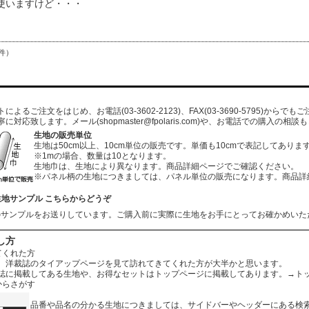
使いますけど・・・
件）
よるご注文をはじめ、お電話(03-3602-2123)、FAX(03-3690-5795)から
寧に対応致します。メール
(shopmaster@fpolaris.com)
や、お電話での購入の相談も
生地の販売単位
生地は50cm以上、10cm単位の販売です。単価も10cmで表記してありま
※1mの場合、数量は10となります。
生地巾は、生地により異なります。商品詳細ページでご確認ください。
※パネル柄の生地につきましては、パネル単位の販売になります。商品詳
生地サンプル こちらからどうぞ
のサンプルをお送りしています。ご購入前に実際に生地をお手にとってお確かめいた
し方
てくれた方
、洋裁誌のタイアップページを見て訪れてきてくれた方が大半かと思います。
誌に掲載してある生地や、お得なセットはトップページに掲載してあります。
→ト
からさがす
品番や品名の分かる生地につきましては、サイドバーやヘッダーにある検