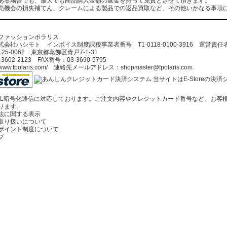
ある場合でも、最大でも商品購入金額の返金を持って免責とさせて頂きます。
売機会の損失補てん、クレームによる製品での返品買取など、その他いかなる事項
ファッションポラリス
会社ハシモト インボイス制度課税事業者番号 T1-0118-0100-3916 運営責
5-0062 東京都葛飾区青戸7-1-31
602-2123 FAX番号：03-3690-5795
//www.fpolaris.com/ 連絡先メールアドレス：shopmaster@fpolaris.com
当サイトはE-Storeの
SL暗号化通信に対応しております。ご注文内容やクレジットカード番号など、お客
ります。
法に関する表示
取り扱いについて
ポイント制度について
プ