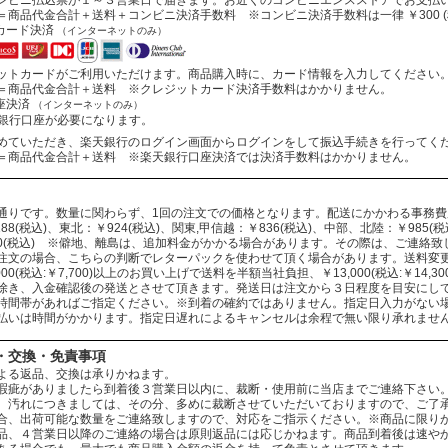
商品代金合計＋送料＋コンビニ決済手数料 ※コンビニ決済手数料は一律 ￥300 (
カード決済
（インターネットのみ）
トカードがご利用いただけます。商品購入時に、カード情報を入力してください
商品代金合計＋送料 ※クレジットカード決済手数料はかかりません。
座決済
（インターネットのみ）
行口座が必要になります。
ていただき、楽天銀行のログイン画面からログインをして振込手続きを行ってく
商品代金合計＋送料 ※楽天銀行口座決済では決済手数料はかかりません。
通りです。数量に関わらず、1回の注文での価格となります。配送にかかわる事務
88(税込)、東北：￥924(税込)、関東,甲信越：￥836(税込)、中部、北陸：￥985(税込
330(税込) ※僻地、離島は、追加料金がかかる場合があります。その際は、ご連絡
注文の場合、こちらの判断でレターパックを使わせて頂く場合があります。送料変
000(税込:￥7,700)以上のお買い上げで送料を半額当社負担、￥13,000(税込:￥14
除き、入金確認後の発送とさせて頂きます。発送日は注文から３日程度を目安にし
時間帯があればご指定ください。※到着の確約ではありません。指定日入力がない
払いは時間がかかります。指定日遅れによるキャンセルは余程で無い限り承れませ
・交換・免責事項
よる返品、交換は承りかねます。
瑕疵がありましたら到着後３営業日以内に、裁断・使用前に当店までご連絡下さい
、汚れにつきましては、その分、多めに裁断させていただいておりますので、ご了
合、出荷可能な数量をご連絡致しますので、対応をご指示ください。※商品に限り
品、４営業日以降のご連絡の場合は原則返品には応じかねます。商品到着後は速や