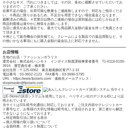
※小さなキズ、汚れにつきましては、その分、多めに裁断させていただいてお
りますので、ご了承ください。
在庫不足の場合、出荷可能な数量をご連絡致しますので、対応をご指示くださ
い。※商品に限りがあるため、不足分を用意できない場合返金となります。
裁断済みの商品、４営業日以降のご連絡の場合は原則返品には応じかねます。
商品到着後は速やかに検収をお願いします。
当店に過失がある場合でも、最大でも商品購入金額の返金を持って免責とさせ
て頂きます。
※例として販売機会の損失補てん、クレームによる製品での返品買取など、そ
の他いかなる事項にもに購入金額の返金以上に対応できません。
お店情報
生地のお店：ファッションポラリス
運営会社：株式会社ハシモト インボイス制度課税事業者番号 T1-0118-0100-
3916 運営責任者：橋本繁
会社住所：〒125-0062 東京都葛飾区青戸7-1-31
電話番号：03-3602-2123 FAX番号：03-3690-5795
URL：https://www.fpolaris.com/ 連絡先メールアドレス：
shopmaster@fpolaris.com
当サイト
はE-Storeの決済システムを使用しており、ベリサイン社のデジタルIDにより証
明されています。
当サイトはSSL暗号化通信に対応しております。ご注文内容やクレジットカー
ド番号など、お客様の大切な情報は暗号化して送信されます。第三者から解読
できないようになっております。
→
特定商取引法に関する表示
→
個人情報の取り扱いについて
→
会員特典、ポイント制度について