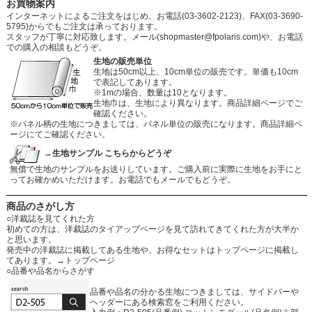
お買物案内
インターネットによるご注文をはじめ、お電話(03-3602-2123)、FAX(03-3690-
5795)からでもご注文は承っております。
スタッフが丁寧に対応致します。メール
(shopmaster@fpolaris.com)
や、お電話
での購入の相談もどうぞ。
生地の販売単位
生地は50cm以上、10cm単位の販売です。単価も10cm
で表記してあります。
※1mの場合、数量は10となります。
生地巾は、生地により異なります。商品詳細ページでご
確認ください。
※パネル柄の生地につきましては、パネル単位の販売になります。商品詳細ペ
ージにてご確認ください。
→生地サンプル こちらからどうぞ
無償で生地のサンプルをお送りしています。ご購入前に実際に生地をお手にと
ってお確かめいただけます。お電話でもメールでもどうぞ。
商品のさがし方
○洋裁誌を見てくれた方
初めての方は、洋裁誌のタイアップページを見て訪れてきてくれた方が大半か
と思います。
発売中の洋裁誌に掲載してある生地や、お得なセットはトップページに掲載し
てあります。
→トップページ
○品番や品名からさがす
品番や品名の分かる生地につきましては、サイドバーや
ヘッダーにある検索窓をご利用ください。