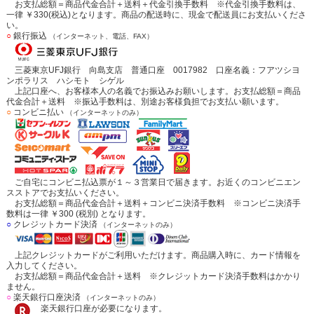
お支払総額＝商品代金合計＋送料＋代金引換手数料 ※代金引換手数料は、
一律 ￥330(税込)となります。商品の配送時に、現金で配送員にお支払いくださ
い。
○
銀行振込
（インターネット、電話、FAX）
三菱東京UFJ銀行 向島支店 普通口座 0017982 口座名義：フアツシヨ
ンポラリス ハシモト シゲル
上記口座へ、お客様本人の名義でお振込みお願いします。お支払総額＝商品
代金合計＋送料 ※振込手数料は、別途お客様負担でお支払い願います。
○
コンビニ払い
（インターネットのみ）
ご自宅にコンビニ払込票が１～３営業日で届きます。お近くのコンビニエン
スストアでお支払いください。
お支払総額＝商品代金合計＋送料＋コンビニ決済手数料 ※コンビニ決済手
数料は一律 ￥300 (税別) となります。
○
クレジットカード決済
（インターネットのみ）
上記クレジットカードがご利用いただけます。商品購入時に、カード情報を
入力してください。
お支払総額＝商品代金合計＋送料 ※クレジットカード決済手数料はかかり
ません。
○
楽天銀行口座決済
（インターネットのみ）
楽天銀行口座が必要になります。