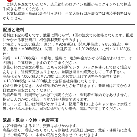
ご購入を進めていただき、楽天銀行のログイン画面からログインをして振込
手続きを行ってください。
お支払総額＝商品代金合計＋送料 ※楽天銀行口座決済では決済手数料はか
かりません。
配送と送料
送料は下記の通りです。数量に関わらず、1回の注文での価格となります。配送
にかかわる事務費用、梱包資材費用を含みます。
北海道：￥1,188(税込)、東北：￥924(税込)、関東,甲信越：￥836(税込)、中
部、北陸：￥985(税込)、関西、中国,四国：￥1,012(税込)、九州：￥1,188(税
込)
沖縄：￥1,330(税込) ※僻地、離島は、追加料金がかかる場合があります。そ
の際は、ご連絡致しますのでご了承ください。
少量少額のご注文の場合、こちらの判断でレターパックを使わせて頂く場合が
あります。送料変更はありません。差額は運営の経費としてご了承下さい。
商品代金￥7,000(税込:￥7,700)以上のお買い上げで送料を半額当社負担、
￥13,000(税込:￥14,300)以上で全額当社負担になります。
代金引換便を除き、入金確認後の発送とさせて頂きます。発送日は注文から３
日程度を目安にしてください。
到着希望日、時間帯があればご指定ください。※到着の確約ではありません。
指定日入力がない場合、可能な限り最短で送ります。
特にコンビニ払いは時間がかかります。指定日遅れによるキャンセルは余程で
無い限り承れません。日程に余裕がない場合、電話で注文してください。
返品・返金・交換・免責事項
お客様都合による返品、交換は承りかねます。
商品の誤り、瑕疵がありましたら到着後３営業日以内に、裁断・使用前に当店
までご連絡下さい。本来の商品と交換させていただきます。