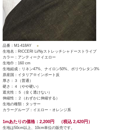
品番：M1-418AY
●
生地名：RICCERI Li/Nyストレッチシャドーストライプ
カラー：アンティークイエロー
生地巾：160 cm
生地組成：リネン47%、ナイロン50%、ポリウレタン3%
原産国：イタリア※インポート反
厚さ：３（普通）
硬さ：４（やや硬い）
遮光性：５（全く透けない）
伸縮性：２（わずかに伸縮する）
生地の種類：タッサー
カラーグループ：イエロー・オレンジ系
1mあたりの価格：2,200円 （税込 2,420円）
生地は50cm以上、10cm単位の販売です。