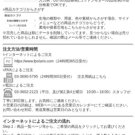
入力例：D2-505(品番例),コットンモダール(品名例)※部
分検索でOKです。
○商品カテゴリからさがす
生地の種類や、用途、色や素材からさがす場合、サイド
メニューなどの商品カテゴリからどうぞ。
裏地や接着芯地もこちらからさがせます。
※完売した商品は順にデータを削除していってます。見つからない場合は売り
切れているかもしれません。確認の際はメール等でご連絡ください。
注文方法/営業時間
○インターネットによるご注文
https://www.fpolaris.com
（24時間365日受付）
○FAXによるご注文
03-3690-5795（24時間365日受付）
注文用紙はこちら
○電話によるご注文
03-3602-2123（平日、及び第2,第4土曜日 10:00～18:00）スタッフが
丁寧に対応致します。お気軽にご連絡ください。
※営業日の詳細は、WEBページにある営業日カレンダーにてご確認ください。
お問い合わせ対応、発送業務は営業日のみとなります。
インターネットによるご注文の流れ
Step.1：商品一覧ページ等から、ご希望の商品をクリックしてお選びくださ
い。