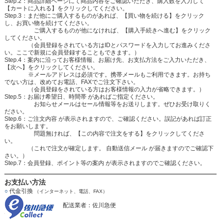
Step.2：商品詳細ページにて商品内容をご確認いただき、購入数を入力して
【カートに入れる】をクリックしてください。
Step.3：まだ他にご購入するものがあれば、【買い物を続ける】をクリック
し、お買い物を続けてください。
ご購入するものが他になければ、【購入手続きへ進む】をクリック
してください。
（会員登録をされている方はIDとパスワードを入力してお進みくださ
い。ここで新規に会員登録することもできます。）
Step.4：案内に沿ってお客様情報、お届け先、お支払方法をご入力いただき、
【次へ】をクリックしてください。
※メールアドレスは必須です。携帯メールもご利用できます。お持ち
でない方は、改めてお電話、FAXでご注文下さい。
（会員登録をされている方はお客様情報の入力が省略できます。）
Step.5：お届け希望日、時間帯 があればご指定ください。
お知らせメールはセール情報等をお送りします。ぜひお受け取りく
ださい。
Step.6：ご注文内容 が表示されますので、ご確認ください。誤記があれば訂正
をお願いします。
問題無ければ、【この内容で注文をする】をクリックしてくださ
い。
（これで注文が確定します。 自動送信メール が届きますのでご確認下
さい。）
Step.7：会員登録、ポイント等の案内 が表示されますのでご確認ください。
お支払い方法
○
代金引換
（インターネット、電話、FAX）
配送業者：佐川急便