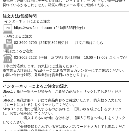
※完売した商品は順にデータを削除していってます。見つからない場合は売り
切れているかもしれません。確認の際はメール等でご連絡ください。
注文方法/営業時間
○インターネットによるご注文
https://www.fpolaris.com
（24時間365日受付）
○FAXによるご注文
03-3690-5795（24時間365日受付）
注文用紙はこちら
○電話によるご注文
03-3602-2123（平日、及び第2,第4土曜日 10:00～18:00）スタッフが
丁寧に対応致します。お気軽にご連絡ください。
※営業日の詳細は、WEBページにある営業日カレンダーにてご確認ください。
お問い合わせ対応、発送業務は営業日のみとなります。
インターネットによるご注文の流れ
Step.1：商品一覧ページ等から、ご希望の商品をクリックしてお選びくださ
い。
Step.2：商品詳細ページにて商品内容をご確認いただき、購入数を入力して
【カートに入れる】をクリックしてください。
Step.3：まだ他にご購入するものがあれば、【買い物を続ける】をクリック
し、お買い物を続けてください。
ご購入するものが他になければ、【購入手続きへ進む】をクリック
してください。
（会員登録をされている方はIDとパスワードを入力してお進みくださ
い。ここで新規に会員登録することもできます。）