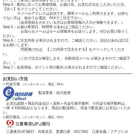
Step.4：案内に沿ってお客様情報、お届け先、お支払方法をご入力いただき、
【次へ】をクリックしてください。
※メールアドレスは必須です。携帯メールもご利用できます。お持ち
でない方は、改めてお電話、FAXでご注文下さい。
（会員登録をされている方はお客様情報の入力が省略できます。）
Step.5：お届け希望日、時間帯 があればご指定ください。
お知らせメールはセール情報等をお送りします。ぜひお受け取りく
ださい。
Step.6：ご注文内容 が表示されますので、ご確認ください。誤記があれば訂正
をお願いします。
問題無ければ、【この内容で注文をする】をクリックしてくださ
い。
（これで注文が確定します。 自動送信メール が届きますのでご確認下
さい。）
Step.7：会員登録、ポイント等の案内 が表示されますのでご確認ください。
お支払い方法
○
代金引換
（インターネット、電話、FAX）
配送業者：佐川急便
お支払総額＝商品代金合計＋送料＋代金引換手数料 ※代金引換手数料は、
一律 ￥330(税込)となります。商品の配送時に、現金で配送員にお支払いくださ
い。
○
銀行振込
（インターネット、電話、FAX）
三菱東京UFJ銀行 向島支店 普通口座 0017982 口座名義：フアツシヨ