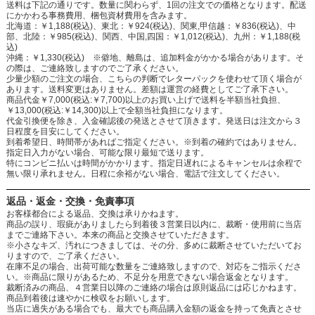
送料は下記の通りです。数量に関わらず、1回の注文での価格となります。配送
にかかわる事務費用、梱包資材費用を含みます。
北海道：￥1,188(税込)、東北：￥924(税込)、関東,甲信越：￥836(税込)、中
部、北陸：￥985(税込)、関西、中国,四国：￥1,012(税込)、九州：￥1,188(税
込)
沖縄：￥1,330(税込) ※僻地、離島は、追加料金がかかる場合があります。そ
の際は、ご連絡致しますのでご了承ください。
少量少額のご注文の場合、こちらの判断でレターパックを使わせて頂く場合が
あります。送料変更はありません。差額は運営の経費としてご了承下さい。
商品代金￥7,000(税込:￥7,700)以上のお買い上げで送料を半額当社負担、
￥13,000(税込:￥14,300)以上で全額当社負担になります。
代金引換便を除き、入金確認後の発送とさせて頂きます。発送日は注文から３
日程度を目安にしてください。
到着希望日、時間帯があればご指定ください。※到着の確約ではありません。
指定日入力がない場合、可能な限り最短で送ります。
特にコンビニ払いは時間がかかります。指定日遅れによるキャンセルは余程で
無い限り承れません。日程に余裕がない場合、電話で注文してください。
返品・返金・交換・免責事項
お客様都合による返品、交換は承りかねます。
商品の誤り、瑕疵がありましたら到着後３営業日以内に、裁断・使用前に当店
までご連絡下さい。本来の商品と交換させていただきます。
※小さなキズ、汚れにつきましては、その分、多めに裁断させていただいてお
りますので、ご了承ください。
在庫不足の場合、出荷可能な数量をご連絡致しますので、対応をご指示くださ
い。※商品に限りがあるため、不足分を用意できない場合返金となります。
裁断済みの商品、４営業日以降のご連絡の場合は原則返品には応じかねます。
商品到着後は速やかに検収をお願いします。
当店に過失がある場合でも、最大でも商品購入金額の返金を持って免責とさせ