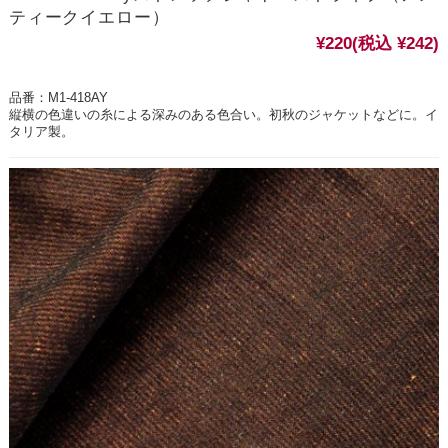
ティークイエロー）
¥220
(税込 ¥242)
品番：M1-418AY
縦横の色違いの糸による深みのある色合い。初秋のジャケットなどに。イ
タリア製。