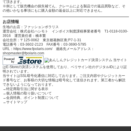
て頂きます。
※例として販売機会の損失補てん、クレームによる製品での返品買取など、そ
の他いかなる事項にもに購入金額の返金以上に対応できません。
お店情報
生地のお店：ファッションポラリス
運営会社：株式会社ハシモト インボイス制度課税事業者番号 T1-0118-0100-
3916 運営責任者：橋本繁
会社住所：〒125-0062 東京都葛飾区青戸7-1-31
電話番号：03-3602-2123 FAX番号：03-3690-5795
URL：https://www.fpolaris.com/ 連絡先メールアドレス：
shopmaster@fpolaris.com
当サイト
はE-Storeの決済システムを使用しており、ベリサイン社のデジタルIDにより証
明されています。
当サイトはSSL暗号化通信に対応しております。ご注文内容やクレジットカー
ド番号など、お客様の大切な情報は暗号化して送信されます。第三者から解読
できないようになっております。
→
特定商取引法に関する表示
→
個人情報の取り扱いについて
→
会員特典、ポイント制度について
→
サイトマップ