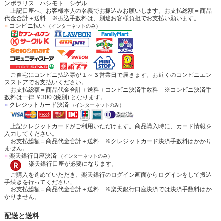
ンポラリス ハシモト シゲル
上記口座へ、お客様本人の名義でお振込みお願いします。お支払総額＝商品
代金合計＋送料 ※振込手数料は、別途お客様負担でお支払い願います。
○
コンビニ払い
（インターネットのみ）
ご自宅にコンビニ払込票が１～３営業日で届きます。お近くのコンビニエン
スストアでお支払いください。
お支払総額＝商品代金合計＋送料＋コンビニ決済手数料 ※コンビニ決済手
数料は一律 ￥300 (税別) となります。
○
クレジットカード決済
（インターネットのみ）
上記クレジットカードがご利用いただけます。商品購入時に、カード情報を
入力してください。
お支払総額＝商品代金合計＋送料 ※クレジットカード決済手数料はかかり
ません。
○
楽天銀行口座決済
（インターネットのみ）
楽天銀行口座が必要になります。
ご購入を進めていただき、楽天銀行のログイン画面からログインをして振込
手続きを行ってください。
お支払総額＝商品代金合計＋送料 ※楽天銀行口座決済では決済手数料はか
かりません。
配送と送料