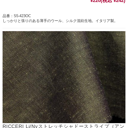
¥220
(税込 ¥242)
品番：S5-423OC
しっかりと張りのある薄手のウール、シルク混紡生地。イタリア製。
RICCERI Li/Nyストレッチシャドーストライプ（アン