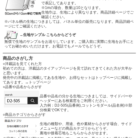
で表記してあります。
※1mの場合、数量は10となります。
生地巾は、生地により異なります。商品詳細ページでご
確認ください。
※パネル柄の生地につきましては、パネル単位の販売になります。商品詳細ペ
ージにてご確認ください。
→生地サンプル こちらからどうぞ
無償で生地のサンプルをお送りしています。ご購入前に実際に生地をお手にと
ってお確かめいただけます。お電話でもメールでもどうぞ。
商品のさがし方
○洋裁誌を見てくれた方
初めての方は、洋裁誌のタイアップページを見て訪れてきてくれた方が大半か
と思います。
発売中の洋裁誌に掲載してある生地や、お得なセットはトップページに掲載し
てあります。
→トップページ
○品番や品名からさがす
品番や品名の分かる生地につきましては、サイドバーや
ヘッダーにある検索窓をご利用ください。
入力例：D2-505(品番例),コットンモダール(品名例)※部
分検索でOKです。
○商品カテゴリからさがす
生地の種類や、用途、色や素材からさがす場合、サイド
メニューなどの商品カテゴリからどうぞ。
裏地や接着芯地もこちらからさがせます。