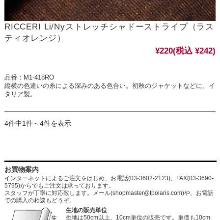
RICCERI Li/Nyストレッチシャドーストライプ（ラス
ティオレンジ）
¥220
(税込 ¥242)
品番：M1-418RO
縦横の色違いの糸による深みのある色合い。初秋のジャケットなどに。イ
タリア製。
4件中1件～4件を表示
お買物案内
インターネットによるご注文をはじめ、お電話(03-3602-2123)、FAX(03-3690-
5795)からでもご注文は承っております。
スタッフが丁寧に対応致します。メール
(shopmaster@fpolaris.com)
や、お電話
での購入の相談もどうぞ。
生地の販売単位
生地は50cm以上、10cm単位の販売です。単価も10cm