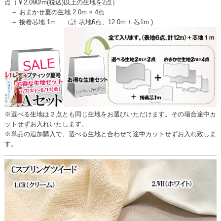
点（￥2,090/m(税込)以上の生地を2点）
＋ おまかせ夏の生地 2.0m × 4点
＋ 接着芯地 1m （計 表地6点、12.0m + 芯1m )
※選べる生地は２点とも同じ生地をお選びいただけます。その場合途中カ
ットせずお入れいたします。
※単品の追加購入で、選べる生地と合わせて途中カットせずお入れ致しま
す。