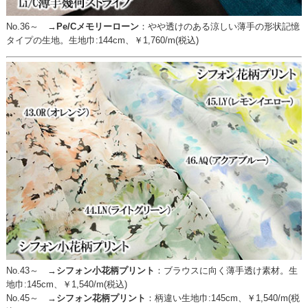
No.36～ →
Pe/Cメモリーローン
：
やや透けのある涼しい薄手の形状記憶
タイプの生地。生地巾:144cm、￥1,760/m(税込)
No.43～ →
シフォン小花柄プリント
：
ブラウスに向く薄手透け素材。生
地巾:145cm、￥1,540/m(税込)
No.45～ →
シフォン花柄プリント
：
柄違い生地巾:145cm、￥1,540/m(税