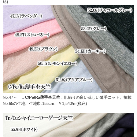
込)
No.47～ →
C/Pe/Ra薄手杢天竺
：
肌触りの良い涼しい薄手ニット。掲載
No.65の生地。生地巾:155cm、￥1,540/m(税込)