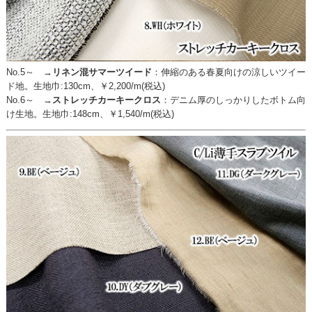
No.5～ →
リネン混サマーツイード
：
伸縮のある春夏向けの涼しいツイー
ド地。生地巾:130cm、￥2,200/m(税込)
No.6～ →
ストレッチカーキークロス
：
デニム厚のしっかりしたボトム向
け生地。生地巾:148cm、￥1,540/m(税込)