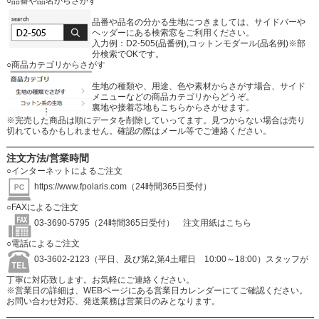
○品番や品名からさがす
品番や品名の分かる生地につきましては、サイドバーや
ヘッダーにある検索窓をご利用ください。
入力例：D2-505(品番例),コットンモダール(品名例)※部
分検索でOKです。
○商品カテゴリからさがす
生地の種類や、用途、色や素材からさがす場合、サイド
メニューなどの商品カテゴリからどうぞ。
裏地や接着芯地もこちらからさがせます。
※完売した商品は順にデータを削除していってます。見つからない場合は売り
切れているかもしれません。確認の際はメール等でご連絡ください。
注文方法/営業時間
○インターネットによるご注文
https://www.fpolaris.com
（24時間365日受付）
○FAXによるご注文
03-3690-5795（24時間365日受付）
注文用紙はこちら
○電話によるご注文
03-3602-2123（平日、及び第2,第4土曜日 10:00～18:00）スタッフが
丁寧に対応致します。お気軽にご連絡ください。
※営業日の詳細は、WEBページにある営業日カレンダーにてご確認ください。
お問い合わせ対応、発送業務は営業日のみとなります。