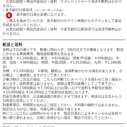
お支払総額＝商品代金合計＋送料 ※クレジットカード決済手数料はかかり
ません。
○
楽天銀行口座決済
（インターネットのみ）
楽天銀行口座が必要になります。
ご購入を進めていただき、楽天銀行のログイン画面からログインをして振込
手続きを行ってください。
お支払総額＝商品代金合計＋送料 ※楽天銀行口座決済では決済手数料はか
かりません。
配送と送料
送料は下記の通りです。数量に関わらず、1回の注文での価格となります。配送
にかかわる事務費用、梱包資材費用を含みます。
北海道：￥1,188(税込)、東北：￥924(税込)、関東,甲信越：￥836(税込)、中
部、北陸：￥985(税込)、関西、中国,四国：￥1,012(税込)、九州：￥1,188(税
込)
沖縄：￥1,330(税込) ※僻地、離島は、追加料金がかかる場合があります。そ
の際は、ご連絡致しますのでご了承ください。
少量少額のご注文の場合、こちらの判断でレターパックを使わせて頂く場合が
あります。送料変更はありません。差額は運営の経費としてご了承下さい。
商品代金￥7,000(税込:￥7,700)以上のお買い上げで送料を半額当社負担、
￥13,000(税込:￥14,300)以上で全額当社負担になります。
代金引換便を除き、入金確認後の発送とさせて頂きます。発送日は注文から３
日程度を目安にしてください。
到着希望日、時間帯があればご指定ください。※到着の確約ではありません。
指定日入力がない場合、可能な限り最短で送ります。
特にコンビニ払いは時間がかかります。指定日遅れによるキャンセルは余程で
無い限り承れません。日程に余裕がない場合、電話で注文してください。