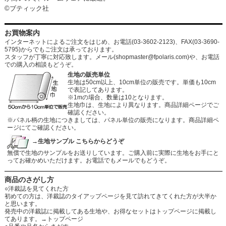
©ブティック社
お買物案内
インターネットによるご注文をはじめ、お電話(03-3602-2123)、FAX(03-3690-
5795)からでもご注文は承っております。
スタッフが丁寧に対応致します。メール
(shopmaster@fpolaris.com)
や、お電話
での購入の相談もどうぞ。
生地の販売単位
生地は50cm以上、10cm単位の販売です。単価も10cm
で表記してあります。
※1mの場合、数量は10となります。
生地巾は、生地により異なります。商品詳細ページでご
確認ください。
※パネル柄の生地につきましては、パネル単位の販売になります。商品詳細ペ
ージにてご確認ください。
→生地サンプル こちらからどうぞ
無償で生地のサンプルをお送りしています。ご購入前に実際に生地をお手にと
ってお確かめいただけます。お電話でもメールでもどうぞ。
商品のさがし方
○洋裁誌を見てくれた方
初めての方は、洋裁誌のタイアップページを見て訪れてきてくれた方が大半か
と思います。
発売中の洋裁誌に掲載してある生地や、お得なセットはトップページに掲載し
てあります。
→トップページ