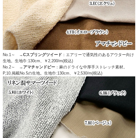
No.1～ →
Cスプリングツイード
：
エアリーで通気性のあるアウター向け
生地。生地巾:130cm、￥2,200/m(税込)
No.2～ →
アマチャンドビー
：
麻のドライな中厚手ストレッチ素材。
P,10,掲載No.5の生地。生地巾:130cm、￥2,530/m(税込)