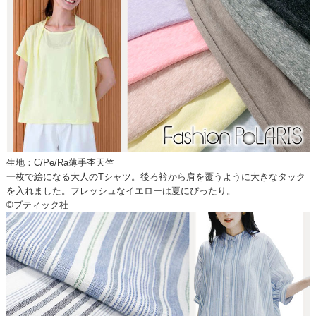
生地：C/Pe/Ra薄手杢天竺
一枚で絵になる大人のTシャツ。後ろ衿から肩を覆うように大きなタック
を入れました。フレッシュなイエローは夏にぴったり。
©ブティック社