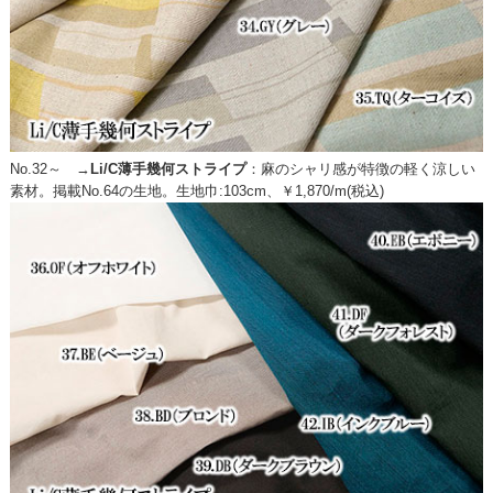
No.32～ →
Li/C薄手幾何ストライプ
：
麻のシャリ感が特徴の軽く涼しい
素材。掲載No.64の生地。生地巾:103cm、￥1,870/m(税込)