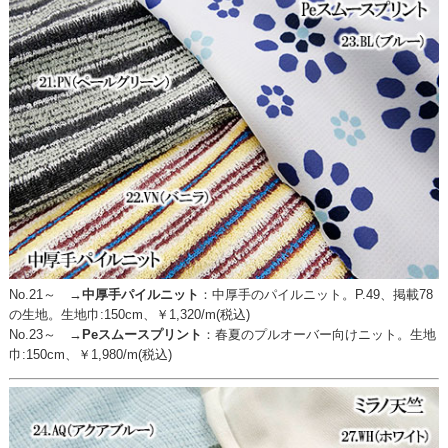
No.21～ →
中厚手パイルニット
：
中厚手のパイルニット。P.49、掲載78
の生地。生地巾:150cm、￥1,320/m(税込)
No.23～ →
Peスムースプリント
：
春夏のプルオーバー向けニット。生地
巾:150cm、￥1,980/m(税込)