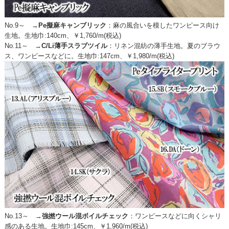
No.9～ →
Pe擬麻キャンブリック
：
麻の風合いを模したワンピース向け
生地。生地巾:140cm、￥1,760/m(税込)
No.11～ →
C/Li薄手スラブツイル
：
リネン混紡の薄手生地。夏のブラウ
ス、ワンピースなどに。生地巾:147cm、￥1,980/m(税込)
No.13～ →
強撚ウール混ボイルチェック
：
ワンピースなどに向くシャリ
感のある生地。生地巾:145cm、￥1,960/m(税込)