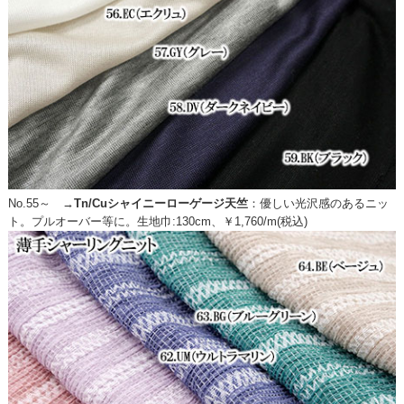
No.55～ →
Tn/Cuシャイニーローゲージ天竺
：
優しい光沢感のあるニッ
ト。プルオーバー等に。生地巾:130cm、￥1,760/m(税込)