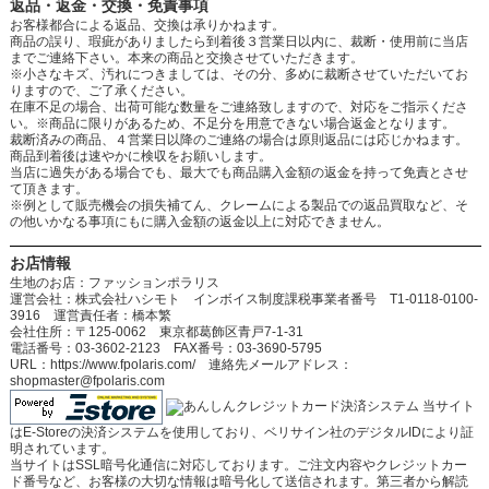
返品・返金・交換・免責事項
お客様都合による返品、交換は承りかねます。
商品の誤り、瑕疵がありましたら到着後３営業日以内に、裁断・使用前に当店
までご連絡下さい。本来の商品と交換させていただきます。
※小さなキズ、汚れにつきましては、その分、多めに裁断させていただいてお
りますので、ご了承ください。
在庫不足の場合、出荷可能な数量をご連絡致しますので、対応をご指示くださ
い。※商品に限りがあるため、不足分を用意できない場合返金となります。
裁断済みの商品、４営業日以降のご連絡の場合は原則返品には応じかねます。
商品到着後は速やかに検収をお願いします。
当店に過失がある場合でも、最大でも商品購入金額の返金を持って免責とさせ
て頂きます。
※例として販売機会の損失補てん、クレームによる製品での返品買取など、そ
の他いかなる事項にもに購入金額の返金以上に対応できません。
お店情報
生地のお店：ファッションポラリス
運営会社：株式会社ハシモト インボイス制度課税事業者番号 T1-0118-0100-
3916 運営責任者：橋本繁
会社住所：〒125-0062 東京都葛飾区青戸7-1-31
電話番号：03-3602-2123 FAX番号：03-3690-5795
URL：https://www.fpolaris.com/ 連絡先メールアドレス：
shopmaster@fpolaris.com
当サイト
はE-Storeの決済システムを使用しており、ベリサイン社のデジタルIDにより証
明されています。
当サイトはSSL暗号化通信に対応しております。ご注文内容やクレジットカー
ド番号など、お客様の大切な情報は暗号化して送信されます。第三者から解読