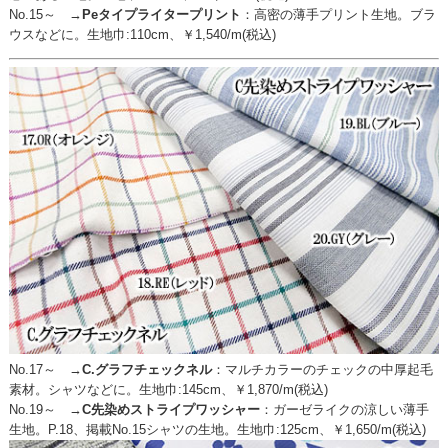
No.15～ →
Peタイプライタープリント
：
高密の薄手プリント生地。ブラ
ウスなどに。生地巾:110cm、￥1,540/m(税込)
No.17～ →
C.グラフチェックネル
：
マルチカラーのチェックの中厚起毛
素材。シャツなどに。生地巾:145cm、￥1,870/m(税込)
No.19～ →
C先染めストライプワッシャー
：
ガーゼライクの涼しい薄手
生地。P.18、掲載No.15シャツの生地。生地巾:125cm、￥1,650/m(税込)