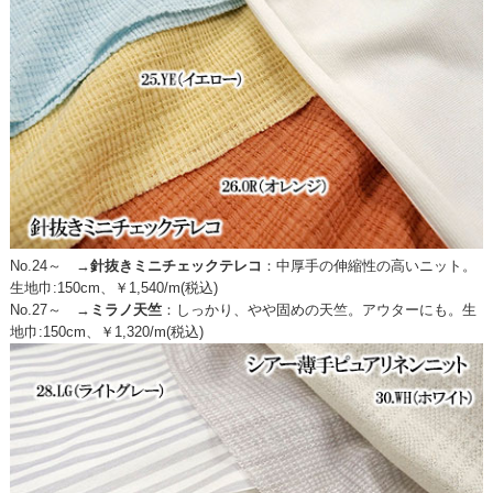
No.24～ →
針抜きミニチェックテレコ
：
中厚手の伸縮性の高いニット。
生地巾:150cm、￥1,540/m(税込)
No.27～ →
ミラノ天竺
：
しっかり、やや固めの天竺。アウターにも。生
地巾:150cm、￥1,320/m(税込)