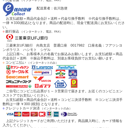
○
代金引換
（インターネット、電話、FAX）
配送業者：佐川急便
お支払総額＝商品代金合計＋送料＋代金引換手数料 ※代金引換手数料は、
一律 ￥330(税込)となります。商品の配送時に、現金で配送員にお支払いくださ
い。
○
銀行振込
（インターネット、電話、FAX）
三菱東京UFJ銀行 向島支店 普通口座 0017982 口座名義：フアツシヨ
ンポラリス ハシモト シゲル
上記口座へ、お客様本人の名義でお振込みお願いします。お支払総額＝商品
代金合計＋送料 ※振込手数料は、別途お客様負担でお支払い願います。
○
コンビニ払い
（インターネットのみ）
ご自宅にコンビニ払込票が１～３営業日で届きます。お近くのコンビニエン
スストアでお支払いください。
お支払総額＝商品代金合計＋送料＋コンビニ決済手数料 ※コンビニ決済手
数料は一律 ￥300 (税別) となります。
○
クレジットカード決済
（インターネットのみ）
上記クレジットカードがご利用いただけます。商品購入時に、カード情報を
入力してください。