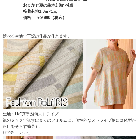
おまかせ夏の生地2.0m×4点
接着芯地1.0m×1点
価格 ￥9,900（税込）
選べる生地で下記の作品が作れます。
生地：Li/C薄手幾何ストライプ
裾のタックで裾すぼまりのフォルムに。個性的なストライプ柄には体型か
ら目をそらす効果も。
©ブティック社