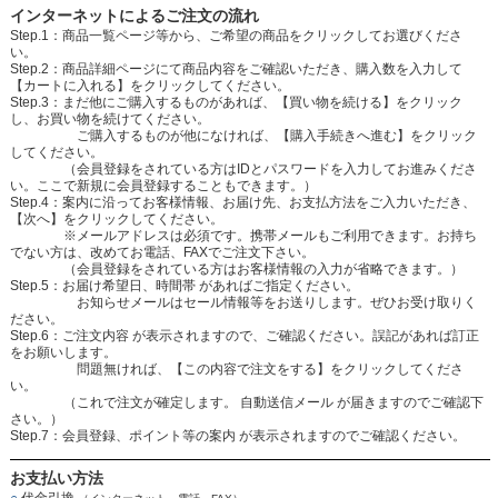
インターネットによるご注文の流れ
Step.1：商品一覧ページ等から、ご希望の商品をクリックしてお選びくださ
い。
Step.2：商品詳細ページにて商品内容をご確認いただき、購入数を入力して
【カートに入れる】をクリックしてください。
Step.3：まだ他にご購入するものがあれば、【買い物を続ける】をクリック
し、お買い物を続けてください。
ご購入するものが他になければ、【購入手続きへ進む】をクリック
してください。
（会員登録をされている方はIDとパスワードを入力してお進みくださ
い。ここで新規に会員登録することもできます。）
Step.4：案内に沿ってお客様情報、お届け先、お支払方法をご入力いただき、
【次へ】をクリックしてください。
※メールアドレスは必須です。携帯メールもご利用できます。お持ち
でない方は、改めてお電話、FAXでご注文下さい。
（会員登録をされている方はお客様情報の入力が省略できます。）
Step.5：お届け希望日、時間帯 があればご指定ください。
お知らせメールはセール情報等をお送りします。ぜひお受け取りく
ださい。
Step.6：ご注文内容 が表示されますので、ご確認ください。誤記があれば訂正
をお願いします。
問題無ければ、【この内容で注文をする】をクリックしてくださ
い。
（これで注文が確定します。 自動送信メール が届きますのでご確認下
さい。）
Step.7：会員登録、ポイント等の案内 が表示されますのでご確認ください。
お支払い方法