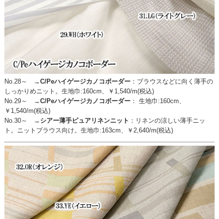
No.28～ →
C/Peハイゲージカノコボーダー
：
ブラウスなどに向く薄手の
しっかりめニット。生地巾:160cm、￥1,540/m(税込)
No.29～ →
C/Peハイゲージカノコボーダー
：
生地巾:160cm、
￥1,540/m(税込)
No.30～ →
シアー薄手ピュアリネンニット
：
リネンの涼しい薄手ニッ
ト。ニットブラウス向け。生地巾:163cm、￥2,640/m(税込)