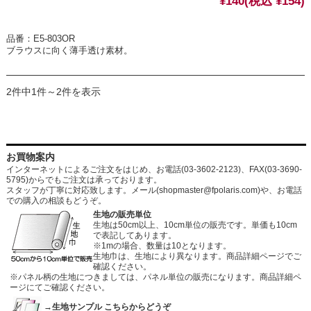
¥140
(税込 ¥154)
品番：E5-803OR
ブラウスに向く薄手透け素材。
2件中1件～2件を表示
お買物案内
インターネットによるご注文をはじめ、お電話(03-3602-2123)、FAX(03-3690-
5795)からでもご注文は承っております。
スタッフが丁寧に対応致します。メール
(shopmaster@fpolaris.com)
や、お電話
での購入の相談もどうぞ。
生地の販売単位
生地は50cm以上、10cm単位の販売です。単価も10cm
で表記してあります。
※1mの場合、数量は10となります。
生地巾は、生地により異なります。商品詳細ページでご
確認ください。
※パネル柄の生地につきましては、パネル単位の販売になります。商品詳細ペ
ージにてご確認ください。
→生地サンプル こちらからどうぞ