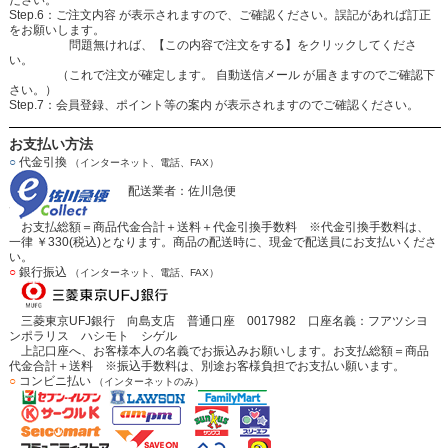
ださい。
Step.6：ご注文内容 が表示されますので、ご確認ください。誤記があれば訂正
をお願いします。
問題無ければ、【この内容で注文をする】をクリックしてくださ
い。
（これで注文が確定します。 自動送信メール が届きますのでご確認下
さい。）
Step.7：会員登録、ポイント等の案内 が表示されますのでご確認ください。
お支払い方法
○
代金引換
（インターネット、電話、FAX）
配送業者：佐川急便
お支払総額＝商品代金合計＋送料＋代金引換手数料 ※代金引換手数料は、
一律 ￥330(税込)となります。商品の配送時に、現金で配送員にお支払いくださ
い。
○
銀行振込
（インターネット、電話、FAX）
三菱東京UFJ銀行 向島支店 普通口座 0017982 口座名義：フアツシヨ
ンポラリス ハシモト シゲル
上記口座へ、お客様本人の名義でお振込みお願いします。お支払総額＝商品
代金合計＋送料 ※振込手数料は、別途お客様負担でお支払い願います。
○
コンビニ払い
（インターネットのみ）