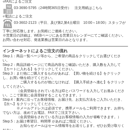
○FAXによるご注文
03-3690-5795（24時間365日受付）
注文用紙はこちら
○電話によるご注文
03-3602-2123（平日、及び第2,第4土曜日 10:00～18:00）スタッフが
丁寧に対応致します。お気軽にご連絡ください。
※営業日の詳細は、WEBページにある営業日カレンダーにてご確認ください。
お問い合わせ対応、発送業務は営業日のみとなります。
インターネットによるご注文の流れ
Step.1：商品一覧ページ等から、ご希望の商品をクリックしてお選びくださ
い。
Step.2：商品詳細ページにて商品内容をご確認いただき、購入数を入力して
【カートに入れる】をクリックしてください。
Step.3：まだ他にご購入するものがあれば、【買い物を続ける】をクリック
し、お買い物を続けてください。
ご購入するものが他になければ、【購入手続きへ進む】をクリック
してください。
（会員登録をされている方はIDとパスワードを入力してお進みくださ
い。ここで新規に会員登録することもできます。）
Step.4：案内に沿ってお客様情報、お届け先、お支払方法をご入力いただき、
【次へ】をクリックしてください。
※メールアドレスは必須です。携帯メールもご利用できます。お持ち
でない方は、改めてお電話、FAXでご注文下さい。
（会員登録をされている方はお客様情報の入力が省略できます。）
Step.5：お届け希望日、時間帯 があればご指定ください。
お知らせメールはセール情報等をお送りします。ぜひお受け取りく