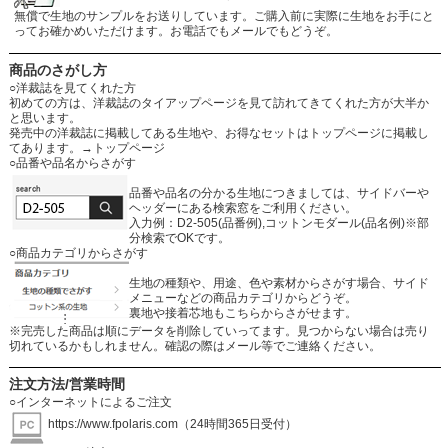
無償で生地のサンプルをお送りしています。ご購入前に実際に生地をお手にと
ってお確かめいただけます。お電話でもメールでもどうぞ。
商品のさがし方
○洋裁誌を見てくれた方
初めての方は、洋裁誌のタイアップページを見て訪れてきてくれた方が大半か
と思います。
発売中の洋裁誌に掲載してある生地や、お得なセットはトップページに掲載し
てあります。
→トップページ
○品番や品名からさがす
品番や品名の分かる生地につきましては、サイドバーや
ヘッダーにある検索窓をご利用ください。
入力例：D2-505(品番例),コットンモダール(品名例)※部
分検索でOKです。
○商品カテゴリからさがす
生地の種類や、用途、色や素材からさがす場合、サイド
メニューなどの商品カテゴリからどうぞ。
裏地や接着芯地もこちらからさがせます。
※完売した商品は順にデータを削除していってます。見つからない場合は売り
切れているかもしれません。確認の際はメール等でご連絡ください。
注文方法/営業時間
○インターネットによるご注文
https://www.fpolaris.com
（24時間365日受付）