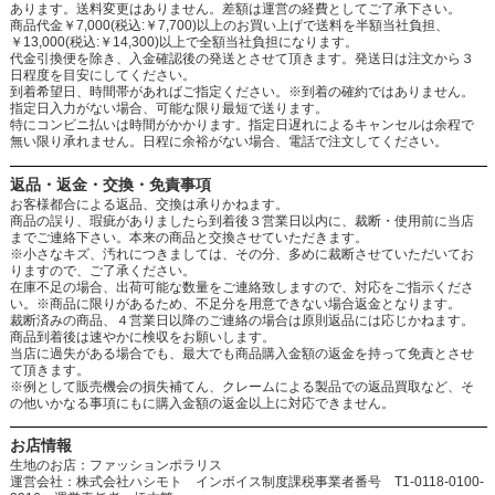
あります。送料変更はありません。差額は運営の経費としてご了承下さい。
商品代金￥7,000(税込:￥7,700)以上のお買い上げで送料を半額当社負担、
￥13,000(税込:￥14,300)以上で全額当社負担になります。
代金引換便を除き、入金確認後の発送とさせて頂きます。発送日は注文から３
日程度を目安にしてください。
到着希望日、時間帯があればご指定ください。※到着の確約ではありません。
指定日入力がない場合、可能な限り最短で送ります。
特にコンビニ払いは時間がかかります。指定日遅れによるキャンセルは余程で
無い限り承れません。日程に余裕がない場合、電話で注文してください。
返品・返金・交換・免責事項
お客様都合による返品、交換は承りかねます。
商品の誤り、瑕疵がありましたら到着後３営業日以内に、裁断・使用前に当店
までご連絡下さい。本来の商品と交換させていただきます。
※小さなキズ、汚れにつきましては、その分、多めに裁断させていただいてお
りますので、ご了承ください。
在庫不足の場合、出荷可能な数量をご連絡致しますので、対応をご指示くださ
い。※商品に限りがあるため、不足分を用意できない場合返金となります。
裁断済みの商品、４営業日以降のご連絡の場合は原則返品には応じかねます。
商品到着後は速やかに検収をお願いします。
当店に過失がある場合でも、最大でも商品購入金額の返金を持って免責とさせ
て頂きます。
※例として販売機会の損失補てん、クレームによる製品での返品買取など、そ
の他いかなる事項にもに購入金額の返金以上に対応できません。
お店情報
生地のお店：ファッションポラリス
運営会社：株式会社ハシモト インボイス制度課税事業者番号 T1-0118-0100-