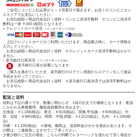
ご自宅にコンビニ払込票が１～３営業日で届きます。お近くのコンビニエン
スストアでお支払いください。
お支払総額＝商品代金合計＋送料＋コンビニ決済手数料 ※コンビニ決済手
数料は一律 ￥300 (税別) となります。
○
クレジットカード決済
（インターネットのみ）
上記クレジットカードがご利用いただけます。商品購入時に、カード情報を
入力してください。
お支払総額＝商品代金合計＋送料 ※クレジットカード決済手数料はかかり
ません。
○
楽天銀行口座決済
（インターネットのみ）
楽天銀行口座が必要になります。
ご購入を進めていただき、楽天銀行のログイン画面からログインをして振込
手続きを行ってください。
お支払総額＝商品代金合計＋送料 ※楽天銀行口座決済では決済手数料はか
かりません。
配送と送料
送料は下記の通りです。数量に関わらず、1回の注文での価格となります。配送
にかかわる事務費用、梱包資材費用を含みます。
北海道：￥1,188(税込)、東北：￥924(税込)、関東,甲信越：￥836(税込)、中
部、北陸：￥985(税込)、関西、中国,四国：￥1,012(税込)、九州：￥1,188(税
込)
沖縄：￥1,330(税込) ※僻地、離島は、追加料金がかかる場合があります。そ
の際は、ご連絡致しますのでご了承ください。
少量少額のご注文の場合、こちらの判断でレターパックを使わせて頂く場合が