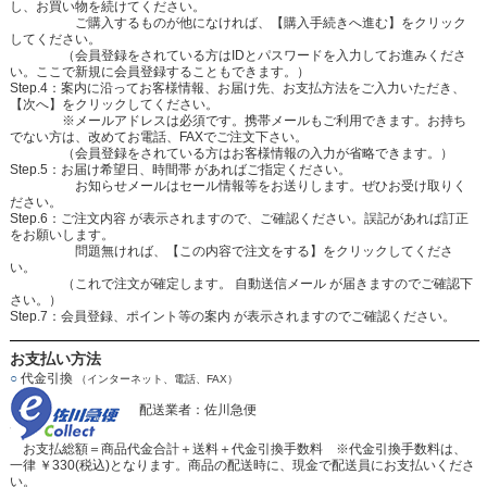
し、お買い物を続けてください。
ご購入するものが他になければ、【購入手続きへ進む】をクリック
してください。
（会員登録をされている方はIDとパスワードを入力してお進みくださ
い。ここで新規に会員登録することもできます。）
Step.4：案内に沿ってお客様情報、お届け先、お支払方法をご入力いただき、
【次へ】をクリックしてください。
※メールアドレスは必須です。携帯メールもご利用できます。お持ち
でない方は、改めてお電話、FAXでご注文下さい。
（会員登録をされている方はお客様情報の入力が省略できます。）
Step.5：お届け希望日、時間帯 があればご指定ください。
お知らせメールはセール情報等をお送りします。ぜひお受け取りく
ださい。
Step.6：ご注文内容 が表示されますので、ご確認ください。誤記があれば訂正
をお願いします。
問題無ければ、【この内容で注文をする】をクリックしてくださ
い。
（これで注文が確定します。 自動送信メール が届きますのでご確認下
さい。）
Step.7：会員登録、ポイント等の案内 が表示されますのでご確認ください。
お支払い方法
○
代金引換
（インターネット、電話、FAX）
配送業者：佐川急便
お支払総額＝商品代金合計＋送料＋代金引換手数料 ※代金引換手数料は、
一律 ￥330(税込)となります。商品の配送時に、現金で配送員にお支払いくださ
い。