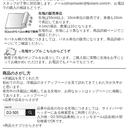
スタッフが丁寧に対応致します。メール
(shopmaster@fpolaris.com)
や、お電話
での購入の相談もどうぞ。
生地の販売単位
生地は50cm以上、10cm単位の販売です。単価も10cm
で表記してあります。
※1mの場合、数量は10となります。
生地巾は、生地により異なります。商品詳細ページでご
確認ください。
※パネル柄の生地につきましては、パネル単位の販売になります。商品詳細ペ
ージにてご確認ください。
→生地サンプル こちらからどうぞ
無償で生地のサンプルをお送りしています。ご購入前に実際に生地をお手にと
ってお確かめいただけます。お電話でもメールでもどうぞ。
商品のさがし方
○洋裁誌を見てくれた方
初めての方は、洋裁誌のタイアップページを見て訪れてきてくれた方が大半か
と思います。
発売中の洋裁誌に掲載してある生地や、お得なセットはトップページに掲載し
てあります。
→トップページ
○品番や品名からさがす
品番や品名の分かる生地につきましては、サイドバーや
ヘッダーにある検索窓をご利用ください。
入力例：D2-505(品番例),コットンモダール(品名例)※部
分検索でOKです。
○商品カテゴリからさがす