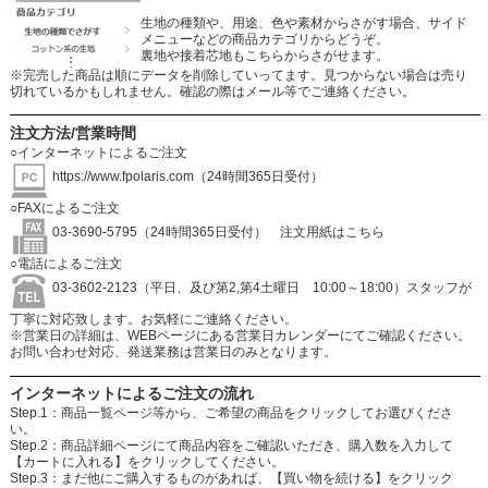
生地の種類や、用途、色や素材からさがす場合、サイド
メニューなどの商品カテゴリからどうぞ。
裏地や接着芯地もこちらからさがせます。
※完売した商品は順にデータを削除していってます。見つからない場合は売り
切れているかもしれません。確認の際はメール等でご連絡ください。
注文方法/営業時間
○インターネットによるご注文
https://www.fpolaris.com
（24時間365日受付）
○FAXによるご注文
03-3690-5795（24時間365日受付）
注文用紙はこちら
○電話によるご注文
03-3602-2123（平日、及び第2,第4土曜日 10:00～18:00）スタッフが
丁寧に対応致します。お気軽にご連絡ください。
※営業日の詳細は、WEBページにある営業日カレンダーにてご確認ください。
お問い合わせ対応、発送業務は営業日のみとなります。
インターネットによるご注文の流れ
Step.1：商品一覧ページ等から、ご希望の商品をクリックしてお選びくださ
い。
Step.2：商品詳細ページにて商品内容をご確認いただき、購入数を入力して
【カートに入れる】をクリックしてください。
Step.3：まだ他にご購入するものがあれば、【買い物を続ける】をクリック