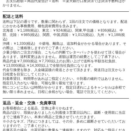
お支払総額＝商品代金合計＋送料 ※楽天銀行口座決済では決済手数料はか
かりません。
配送と送料
送料は下記の通りです。数量に関わらず、1回の注文での価格となります。配送
にかかわる事務費用、梱包資材費用を含みます。
北海道：￥1,188(税込)、東北：￥924(税込)、関東,甲信越：￥836(税込)、中
部、北陸：￥985(税込)、関西、中国,四国：￥1,012(税込)、九州：￥1,188(税
込)
沖縄：￥1,330(税込) ※僻地、離島は、追加料金がかかる場合があります。そ
の際は、ご連絡致しますのでご了承ください。
少量少額のご注文の場合、こちらの判断でレターパックを使わせて頂く場合が
あります。送料変更はありません。差額は運営の経費としてご了承下さい。
商品代金￥7,000(税込:￥7,700)以上のお買い上げで送料を半額当社負担、
￥13,000(税込:￥14,300)以上で全額当社負担になります。
代金引換便を除き、入金確認後の発送とさせて頂きます。発送日は注文から３
日程度を目安にしてください。
到着希望日、時間帯があればご指定ください。※到着の確約ではありません。
指定日入力がない場合、可能な限り最短で送ります。
特にコンビニ払いは時間がかかります。指定日遅れによるキャンセルは余程で
無い限り承れません。日程に余裕がない場合、電話で注文してください。
返品・返金・交換・免責事項
お客様都合による返品、交換は承りかねます。
商品の誤り、瑕疵がありましたら到着後３営業日以内に、裁断・使用前に当店
までご連絡下さい。本来の商品と交換させていただきます。
※小さなキズ、汚れにつきましては、その分、多めに裁断させていただいてお
りますので、ご了承ください。
在庫不足の場合、出荷可能な数量をご連絡致しますので、対応をご指示くださ