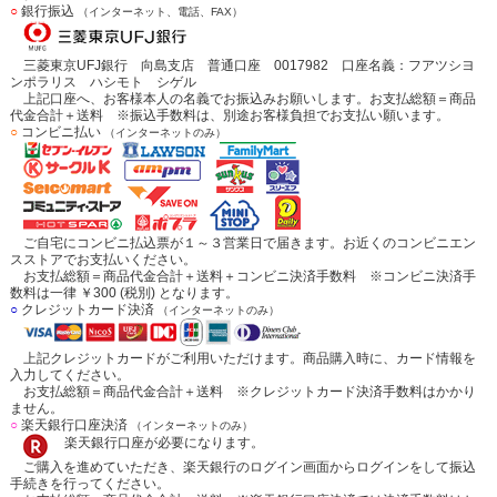
○
銀行振込
（インターネット、電話、FAX）
三菱東京UFJ銀行 向島支店 普通口座 0017982 口座名義：フアツシヨ
ンポラリス ハシモト シゲル
上記口座へ、お客様本人の名義でお振込みお願いします。お支払総額＝商品
代金合計＋送料 ※振込手数料は、別途お客様負担でお支払い願います。
○
コンビニ払い
（インターネットのみ）
ご自宅にコンビニ払込票が１～３営業日で届きます。お近くのコンビニエン
スストアでお支払いください。
お支払総額＝商品代金合計＋送料＋コンビニ決済手数料 ※コンビニ決済手
数料は一律 ￥300 (税別) となります。
○
クレジットカード決済
（インターネットのみ）
上記クレジットカードがご利用いただけます。商品購入時に、カード情報を
入力してください。
お支払総額＝商品代金合計＋送料 ※クレジットカード決済手数料はかかり
ません。
○
楽天銀行口座決済
（インターネットのみ）
楽天銀行口座が必要になります。
ご購入を進めていただき、楽天銀行のログイン画面からログインをして振込
手続きを行ってください。