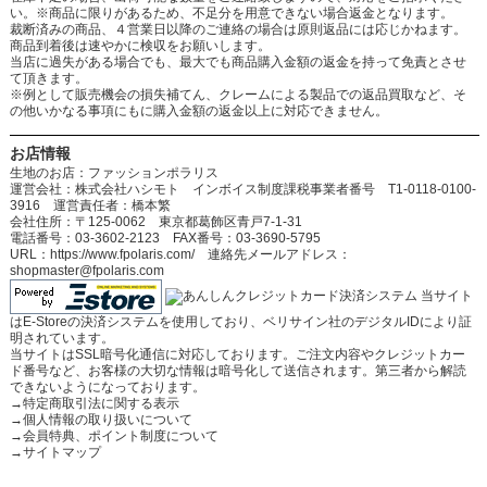
い。※商品に限りがあるため、不足分を用意できない場合返金となります。
裁断済みの商品、４営業日以降のご連絡の場合は原則返品には応じかねます。
商品到着後は速やかに検収をお願いします。
当店に過失がある場合でも、最大でも商品購入金額の返金を持って免責とさせ
て頂きます。
※例として販売機会の損失補てん、クレームによる製品での返品買取など、そ
の他いかなる事項にもに購入金額の返金以上に対応できません。
お店情報
生地のお店：ファッションポラリス
運営会社：株式会社ハシモト インボイス制度課税事業者番号 T1-0118-0100-
3916 運営責任者：橋本繁
会社住所：〒125-0062 東京都葛飾区青戸7-1-31
電話番号：03-3602-2123 FAX番号：03-3690-5795
URL：https://www.fpolaris.com/ 連絡先メールアドレス：
shopmaster@fpolaris.com
当サイト
はE-Storeの決済システムを使用しており、ベリサイン社のデジタルIDにより証
明されています。
当サイトはSSL暗号化通信に対応しております。ご注文内容やクレジットカー
ド番号など、お客様の大切な情報は暗号化して送信されます。第三者から解読
できないようになっております。
→
特定商取引法に関する表示
→
個人情報の取り扱いについて
→
会員特典、ポイント制度について
→
サイトマップ