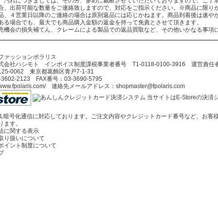
、汚れにつきましては、その分、多めに裁断させていただいておりますので、ご了
合、出荷可能な数量をご連絡致しますので、対応をご指示ください。※商品に限り
品、４営業日以降のご連絡の場合は原則返品には応じかねます。商品到着後は速や
ある場合でも、最大でも商品購入金額の返金を持って免責とさせて頂きます。
売機会の損失補てん、クレームによる製品での返品買取など、その他いかなる事項
ファッションポラリス
会社ハシモト インボイス制度課税事業者番号 T1-0118-0100-3916 運営責
5-0062 東京都葛飾区青戸7-1-31
602-2123 FAX番号：03-3690-5795
//www.fpolaris.com/ 連絡先メールアドレス：shopmaster@fpolaris.com
当サイトはE-Storeの
SL暗号化通信に対応しております。ご注文内容やクレジットカード番号など、お客
ります。
法に関する表示
取り扱いについて
ポイント制度について
プ