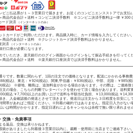
ビニ払込票が１～３営業日で届きます。お近くのコンビニエンスストアでお支払
商品代金合計＋送料＋コンビニ決済手数料 ※コンビニ決済手数料は一律 ￥300 (
カード決済
（インターネットのみ）
トカードがご利用いただけます。商品購入時に、カード情報を入力してください
商品代金合計＋送料 ※クレジットカード決済手数料はかかりません。
座決済
（インターネットのみ）
行口座が必要になります。
ていただき、楽天銀行のログイン画面からログインをして振込手続きを行ってく
商品代金合計＋送料 ※楽天銀行口座決済では決済手数料はかかりません。
通りです。数量に関わらず、1回の注文での価格となります。配送にかかわる事務
88(税込)、東北：￥924(税込)、関東,甲信越：￥836(税込)、中部、北陸：￥985(税込
330(税込) ※僻地、離島は、追加料金がかかる場合があります。その際は、ご連絡
注文の場合、こちらの判断でレターパックを使わせて頂く場合があります。送料変
000(税込:￥7,700)以上のお買い上げで送料を半額当社負担、￥13,000(税込:￥14
除き、入金確認後の発送とさせて頂きます。発送日は注文から３日程度を目安にし
時間帯があればご指定ください。※到着の確約ではありません。指定日入力がない
払いは時間がかかります。指定日遅れによるキャンセルは余程で無い限り承れませ
・交換・免責事項
よる返品、交換は承りかねます。
瑕疵がありましたら到着後３営業日以内に、裁断・使用前に当店までご連絡下さい