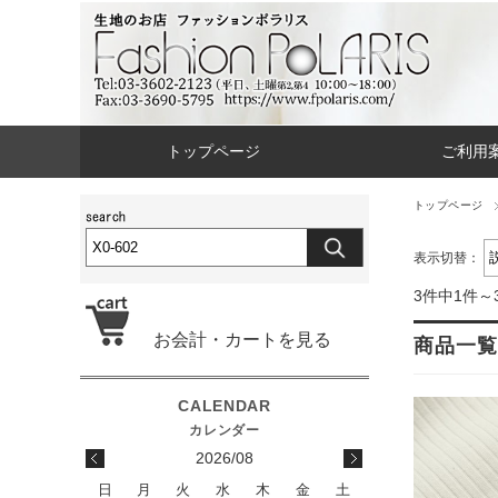
トップページ
ご利用
トップページ
表示切替：
3件中1件～
お会計・カートを見る
商品一覧
2026/08
日
月
火
水
木
金
土