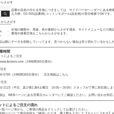
からさがす
品番や品名の分かる生地につきましては、サイドバーやヘッダーにある検
入力例：D2-505(品番例),コットンモダール(品名例)※部分検索でOKです。
リからさがす
生地の種類や、用途、色や素材からさがす場合、サイドメニューなどの商
裏地や接着芯地もこちらからさがせます。
品は順にデータを削除していってます。見つからない場合は売り切れているかもし
営業時間
ットによるご注文
//www.fpolaris.com
（24時間365日受付）
ご注文
690-5795（24時間365日受付）
注文用紙はこちら
ご注文
602-2123（平日、及び第2,第4土曜日 10:00～18:00）スタッフが丁寧に対応
細は、WEBページにある営業日カレンダーにてご確認ください。お問い合わせ対応
ットによるご注文の流れ
：商品一覧ページ等から、ご希望の商品をクリックしてお選びください。
：商品詳細ページにて商品内容をご確認いただき、購入数を入力して【カートに入れる】