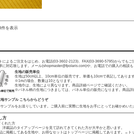
3件を表示
よるご注文をはじめ、お電話(03-3602-2123)、FAX(03-3690-5795)から
寧に対応致します。メール
(shopmaster@fpolaris.com)
や、お電話での購入の相談も
生地の販売単位
生地は50cm以上、10cm単位の販売です。単価も10cmで表記してありま
※1mの場合、数量は10となります。
生地巾は、生地により異なります。商品詳細ページでご確認ください。
※パネル柄の生地につきましては、パネル単位の販売になります。商品詳
生地サンプル こちらからどうぞ
のサンプルをお送りしています。ご購入前に実際に生地をお手にとってお確かめいた
し方
てくれた方
、洋裁誌のタイアップページを見て訪れてきてくれた方が大半かと思います。
誌に掲載してある生地や、お得なセットはトップページに掲載してあります。
→ト