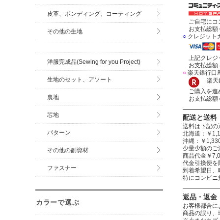
皮革、ボンディング、コーティング
ご自宅にコン
お支払総額＝
その他の生地
○
クレジット
上記クレジッ
洋服完成品(Sewing for you Project)
お支払総額＝
○
楽天銀行口
生地のセット、アソート
楽天銀
ご購入を進め
裏地
お支払総額＝
芯地
配送と送料
送料は下記の
パターン
北海道：￥1,1
沖縄：￥1,
少量少額のご
その他の副資材
商品代金￥7,
代金引換便を
ファスナー
到着希望日、
特にコンビニ
返品・返金
カラーで選ぶ
お客様都合に
商品の誤り、