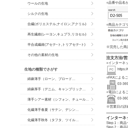
○品番や品名
ウールの生地
シルクの生地
合繊(ポリエステル,ナイロン,アクリル)
○商品カテゴ
再生繊維(レーヨン,キュプラ,リヨセル)
半合成繊維(アセテｰト,トリアセテｰト)
※完売した商
その他の素材の生地
注文方法/
○インターネ
生地の種類でさがす
https:
○FAXによる
綿麻薄手（ローン、ブロード…
03-3
綿麻厚手（デニム、キャンブリック…
○電話による
03-3
薄手シアー素材（シフォン、チュール…
※営業日の詳
化繊薄手春夏（サテン、デシン…
インターネ
化繊薄手秋冬（タフタ、ツイル…
Step.1
Step.2