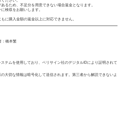
承ください。
があるため、不足分を用意できない場合返金となります。
かに検収をお願いします。
にもに購入金額の返金以上に対応できません。
任者：橋本繁
決済システムを使用しており、ベリサイン社のデジタルIDにより証明されて
様の大切な情報は暗号化して送信されます。第三者から解読できないよ