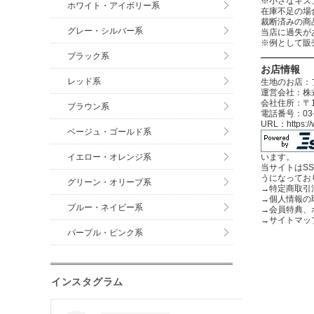
※小さなキズ
ホワイト・アイボリー系
在庫不足の場
裁断済みの商
グレー・シルバー系
当店に過失が
※例として販
ブラック系
お店情報
レッド系
生地のお店：
運営会社：株式
会社住所：〒12
ブラウン系
電話番号：03-3
URL：https:
ベージュ・ゴールド系
イエロー・オレンジ系
います。
当サイトはS
うになってお
グリーン・オリーブ系
→
特定商取引
→
個人情報の
ブルー・ネイビー系
→
会員特典、
→
サイトマッ
パープル・ピンク系
インスタグラム