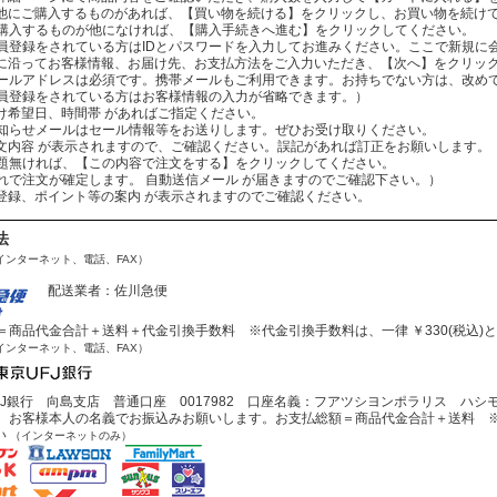
：まだ他にご購入するものがあれば、【買い物を続ける】をクリックし、お買い物を続け
ものが他になければ、【購入手続きへ進む】をクリックしてください。
されている方はIDとパスワードを入力してお進みください。ここで新規に会
：案内に沿ってお客様情報、お届け先、お支払方法をご入力いただき、【次へ】をクリッ
レスは必須です。携帯メールもご利用できます。お持ちでない方は、改めてお
をされている方はお客様情報の入力が省略できます。）
お届け希望日、時間帯 があればご指定ください。
ールはセール情報等をお送りします。ぜひお受け取りください。
：ご注文内容 が表示されますので、ご確認ください。誤記があれば訂正をお願いします。
ば、【この内容で注文をする】をクリックしてください。
文が確定します。 自動送信メール が届きますのでご確認下さい。）
会員登録、ポイント等の案内 が表示されますのでご確認ください。
法
インターネット、電話、FAX）
配送業者：佐川急便
商品代金合計＋送料＋代金引換手数料 ※代金引換手数料は、一律 ￥330(税込)
インターネット、電話、FAX）
J銀行 向島支店 普通口座 0017982 口座名義：フアツシヨンポラリス ハシ
お客様本人の名義でお振込みお願いします。お支払総額＝商品代金合計＋送料 ※
い
（インターネットのみ）