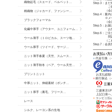
織物起毛（スエード、ベルベット…
Step.3
ご購入する
（会員登録を
柄織物（ジャカード、ファンシー…
Step.4
※メールアド
ブラックフォーマル
（会員登録
Step.5：
化繊中厚手（アウター、ユニフォーム…
お知らせメ
Step.6
問題無けれ
ウール薄手（トロピカル、スーツ地…
（これで注
Step.7：
ウール厚手（ツイード、サージ…
お支払い方
ニット薄手春夏（天竺、スムース…
○
代金引換
（
ニット薄手秋冬（ベア、ウール天竺…
プリントニット
お支払総額＝
○
銀行振込
（
中厚ニット、伸縮素材（ポンチ…
三菱東京UF
ニット厚手（裏毛、フリース…
上記口座へ、
○
コンビニ払
レース
シルク、レーヨン系の生地