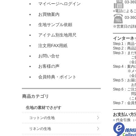
03-3
マイページへログイン
○電話による
お買物案内
03-3
生地サンプル依頼
※営業日の詳
アイテム別生地用尺
インターネ
Step.1
注文用FAX用紙
Step.2
Step.3
お問い合せ
ご購入する
（会員登録を
お客様の声
Step.4
※メールアド
（会員登録
会員特典・ポイント
Step.5：
お知らせメ
Step.6
問題無けれ
商品カテゴリ
（これで注
Step.7：
生地の素材でさがす
お支払い方
コットンの生地
○
代金引換
（
リネンの生地