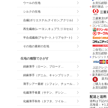
ウールの生地
お支払総額＝
○
銀行振込
（
シルクの生地
三菱東京UF
合繊(ポリエステル,ナイロン,アクリル)
上記口座へ、
○
コンビニ払
再生繊維(レーヨン,キュプラ,リヨセル)
半合成繊維(アセテｰト,トリアセテｰト)
その他の素材の生地
ご自宅にコン
お支払総額＝
○
クレジット
生地の種類でさがす
綿麻薄手（ローン、ブロード…
上記クレジッ
お支払総額＝
○
楽天銀行口
綿麻厚手（デニム、キャンブリック…
楽天銀
薄手シアー素材（シフォン、チュール…
ご購入を進め
お支払総額＝
化繊薄手春夏（サテン、デシン…
配送と送料
送料は下記の
化繊薄手秋冬（タフタ、ツイル…
北海道：￥1,1