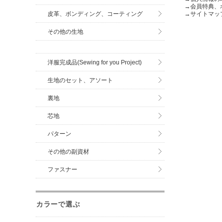
→
会員特典、
皮革、ボンディング、コーティング
→
サイトマッ
その他の生地
洋服完成品(Sewing for you Project)
生地のセット、アソート
裏地
芯地
パターン
その他の副資材
ファスナー
カラーで選ぶ