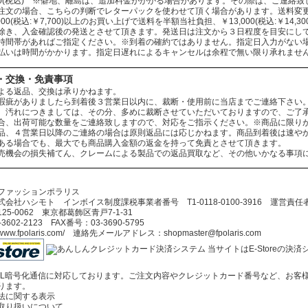
330(税込) ※僻地、離島は、追加料金がかかる場合があります。その際は、ご連絡
注文の場合、こちらの判断でレターパックを使わせて頂く場合があります。送料変
000(税込:￥7,700)以上のお買い上げで送料を半額当社負担、￥13,000(税込:￥14
除き、入金確認後の発送とさせて頂きます。発送日は注文から３日程度を目安にし
時間帯があればご指定ください。※到着の確約ではありません。指定日入力がない
払いは時間がかかります。指定日遅れによるキャンセルは余程で無い限り承れませ
・交換・免責事項
よる返品、交換は承りかねます。
瑕疵がありましたら到着後３営業日以内に、裁断・使用前に当店までご連絡下さい
、汚れにつきましては、その分、多めに裁断させていただいておりますので、ご了
合、出荷可能な数量をご連絡致しますので、対応をご指示ください。※商品に限り
品、４営業日以降のご連絡の場合は原則返品には応じかねます。商品到着後は速や
ある場合でも、最大でも商品購入金額の返金を持って免責とさせて頂きます。
売機会の損失補てん、クレームによる製品での返品買取など、その他いかなる事項
ファッションポラリス
会社ハシモト インボイス制度課税事業者番号 T1-0118-0100-3916 運営責
5-0062 東京都葛飾区青戸7-1-31
602-2123 FAX番号：03-3690-5795
//www.fpolaris.com/ 連絡先メールアドレス：shopmaster@fpolaris.com
当サイトはE-Storeの
SL暗号化通信に対応しております。ご注文内容やクレジットカード番号など、お客
ります。
法に関する表示
取り扱いについて