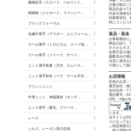
沖縄：￥1,
織物起毛（スエード、ベルベット…
少量少額のご
商品代金￥7,
柄織物（ジャカード、ファンシー…
代金引換便を
到着希望日、
特にコンビニ
ブラックフォーマル
返品・返金
化繊中厚手（アウター、ユニフォーム…
お客様都合に
商品の誤り、
ウール薄手（トロピカル、スーツ地…
※小さなキズ
在庫不足の場
ウール厚手（ツイード、サージ…
裁断済みの商
当店に過失が
※例として販
ニット薄手春夏（天竺、スムース…
ニット薄手秋冬（ベア、ウール天竺…
お店情報
生地のお店：
運営会社：株式
プリントニット
会社住所：〒12
電話番号：03-3
中厚ニット、伸縮素材（ポンチ…
URL：https:
ニット厚手（裏毛、フリース…
います。
当サイトはS
レース
うになってお
→
特定商取引
シルク、レーヨン系の生地
→
個人情報の