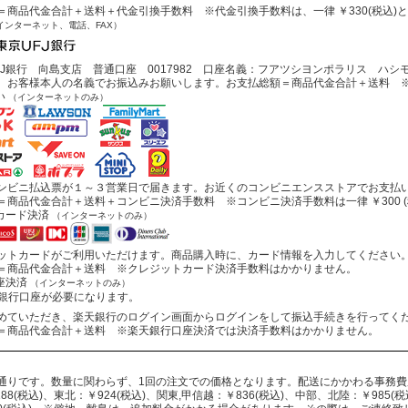
商品代金合計＋送料＋代金引換手数料 ※代金引換手数料は、一律 ￥330(税込)
インターネット、電話、FAX）
J銀行 向島支店 普通口座 0017982 口座名義：フアツシヨンポラリス ハシ
お客様本人の名義でお振込みお願いします。お支払総額＝商品代金合計＋送料 ※
い
（インターネットのみ）
ビニ払込票が１～３営業日で届きます。お近くのコンビニエンスストアでお支払
商品代金合計＋送料＋コンビニ決済手数料 ※コンビニ決済手数料は一律 ￥300 (
カード決済
（インターネットのみ）
トカードがご利用いただけます。商品購入時に、カード情報を入力してください
商品代金合計＋送料 ※クレジットカード決済手数料はかかりません。
座決済
（インターネットのみ）
行口座が必要になります。
ていただき、楽天銀行のログイン画面からログインをして振込手続きを行ってく
商品代金合計＋送料 ※楽天銀行口座決済では決済手数料はかかりません。
通りです。数量に関わらず、1回の注文での価格となります。配送にかかわる事務
88(税込)、東北：￥924(税込)、関東,甲信越：￥836(税込)、中部、北陸：￥985(税込