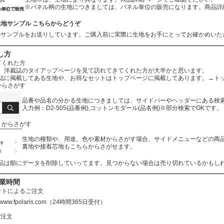
※パネル柄の生地につきましては、パネル単位の販売になります。商品詳
生地サンプル こちらからどうぞ
のサンプルをお送りしています。ご購入前に実際に生地をお手にとってお確かめいた
し方
てくれた方
、洋裁誌のタイアップページを見て訪れてきてくれた方が大半かと思います。
誌に掲載してある生地や、お得なセットはトップページに掲載してあります。
→ト
からさがす
品番や品名の分かる生地につきましては、サイドバーやヘッダーにある検
入力例：D2-505(品番例),コットンモダール(品名例)※部分検索でOKです。
リからさがす
生地の種類や、用途、色や素材からさがす場合、サイドメニューなどの商
裏地や接着芯地もこちらからさがせます。
品は順にデータを削除していってます。見つからない場合は売り切れているかもし
営業時間
ットによるご注文
//www.fpolaris.com
（24時間365日受付）
ご注文