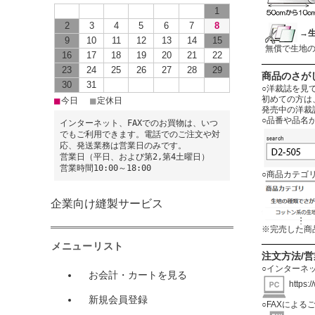
1
2
3
4
5
6
7
8
→
9
10
11
12
13
14
15
無償で生地
16
17
18
19
20
21
22
23
24
25
26
27
28
29
商品のさが
30
31
○洋裁誌を見
初めての方は
■
■
今日
定休日
発売中の洋裁
○品番や品名
インターネット、FAXでのお買物は、いつ
でもご利用できます。電話でのご注文や対
応、発送業務は営業日のみです。
営業日（平日、および第2,第4土曜日）
営業時間10:00～18:00
○商品カテゴ
企業向け縫製サービス
※完売した商
メニューリスト
注文方法/
○インターネ
お会計・カートを見る
https:
新規会員登録
○FAXによる