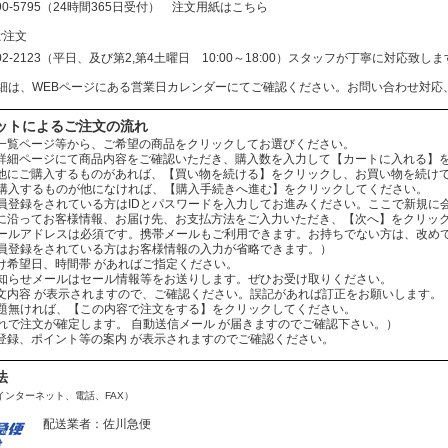
690-5795（24時間365日受付）
注文用紙はこちら
ご注文
602-2123（平日、及び第2,第4土曜日 10:00～18:00）スタッフが丁寧に対応
細は、WEBページにある営業日カレンダーにてご確認ください。お問い合わせ対応
ットによるご注文の流れ
：商品一覧ページ等から、ご希望の商品をクリックしてお選びください。
：商品詳細ページにて商品内容をご確認いただき、購入数を入力して【カートに入れる】
：まだ他にご購入するものがあれば、【買い物を続ける】をクリックし、お買い物を続け
ものが他になければ、【購入手続きへ進む】をクリックしてください。
されている方はIDとパスワードを入力してお進みください。ここで新規に会
：案内に沿ってお客様情報、お届け先、お支払方法をご入力いただき、【次へ】をクリッ
レスは必須です。携帯メールもご利用できます。お持ちでない方は、改めてお
をされている方はお客様情報の入力が省略できます。）
お届け希望日、時間帯 があればご指定ください。
ールはセール情報等をお送りします。ぜひお受け取りください。
：ご注文内容 が表示されますので、ご確認ください。誤記があれば訂正をお願いします。
ば、【この内容で注文をする】をクリックしてください。
文が確定します。 自動送信メール が届きますのでご確認下さい。）
会員登録、ポイント等の案内 が表示されますのでご確認ください。
法
インターネット、電話、FAX）
配送業者：佐川急便