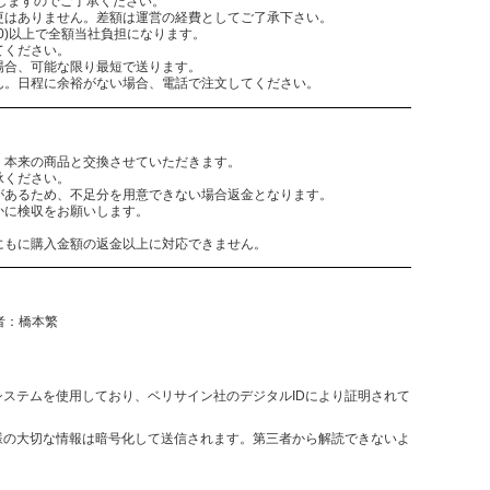
致しますのでご了承ください。
更はありません。差額は運営の経費としてご了承下さい。
,300)以上で全額当社負担になります。
てください。
場合、可能な限り最短で送ります。
ん。日程に余裕がない場合、電話で注文してください。
。本来の商品と交換させていただきます。
承ください。
があるため、不足分を用意できない場合返金となります。
かに検収をお願いします。
にもに購入金額の返金以上に対応できません。
任者：橋本繁
決済システムを使用しており、ベリサイン社のデジタルIDにより証明されて
様の大切な情報は暗号化して送信されます。第三者から解読できないよ