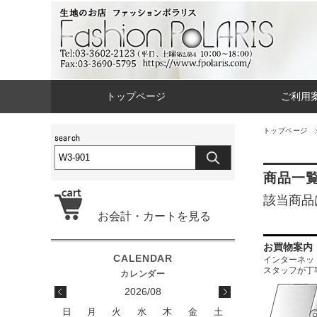
トップページ
ご利用
トップページ
商品一
該当商品
お会計・カートを見る
お買物案内
インターネットに
スタッフが丁
2026/08
日
月
火
水
木
金
土