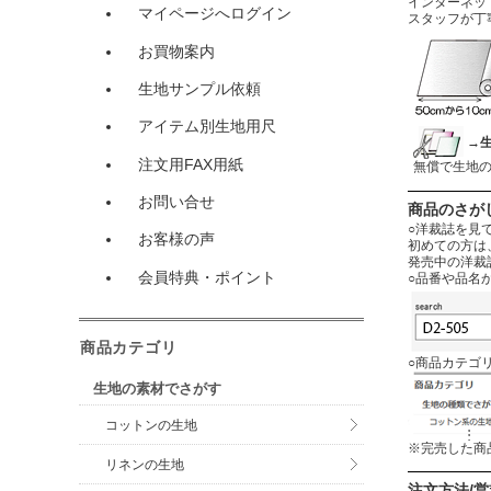
インターネットに
マイページへログイン
スタッフが丁
お買物案内
生地サンプル依頼
アイテム別生地用尺
→
注文用FAX用紙
無償で生地
お問い合せ
商品のさが
○洋裁誌を見
お客様の声
初めての方は
発売中の洋裁
会員特典・ポイント
○品番や品名
商品カテゴリ
○商品カテゴ
生地の素材でさがす
コットンの生地
※完売した商
リネンの生地
注文方法/