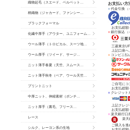
織物起毛（スエード、ベルベット…
お支払い方
○
代金引換
（
柄織物（ジャカード、ファンシー…
ブラックフォーマル
お支払総額＝
○
銀行振込
（
化繊中厚手（アウター、ユニフォーム…
ウール薄手（トロピカル、スーツ地…
三菱東京UF
上記口座へ、
ウール厚手（ツイード、サージ…
○
コンビニ払
ニット薄手春夏（天竺、スムース…
ニット薄手秋冬（ベア、ウール天竺…
ご自宅にコン
プリントニット
お支払総額＝
○
クレジット
中厚ニット、伸縮素材（ポンチ…
上記クレジッ
ニット厚手（裏毛、フリース…
お支払総額＝
○
楽天銀行口
レース
楽天銀
ご購入を進め
シルク、レーヨン系の生地
お支払総額＝