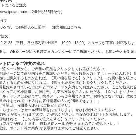
ットによるご注文
//www.fpolaris.com
（24時間365日受付）
ご注文
690-5795（24時間365日受付）
注文用紙はこちら
ご注文
602-2123（平日、及び第2,第4土曜日 10:00～18:00）スタッフが丁寧に対応
細は、WEBページにある営業日カレンダーにてご確認ください。お問い合わせ対応
ットによるご注文の流れ
：商品一覧ページ等から、ご希望の商品をクリックしてお選びください。
：商品詳細ページにて商品内容をご確認いただき、購入数を入力して【カートに入れる】
：まだ他にご購入するものがあれば、【買い物を続ける】をクリックし、お買い物を続け
ものが他になければ、【購入手続きへ進む】をクリックしてください。
されている方はIDとパスワードを入力してお進みください。ここで新規に会
：案内に沿ってお客様情報、お届け先、お支払方法をご入力いただき、【次へ】をクリッ
レスは必須です。携帯メールもご利用できます。お持ちでない方は、改めてお
をされている方はお客様情報の入力が省略できます。）
お届け希望日、時間帯 があればご指定ください。
ールはセール情報等をお送りします。ぜひお受け取りください。
：ご注文内容 が表示されますので、ご確認ください。誤記があれば訂正をお願いします。
ば、【この内容で注文をする】をクリックしてください。
文が確定します。 自動送信メール が届きますのでご確認下さい。）
会員登録、ポイント等の案内 が表示されますのでご確認ください。