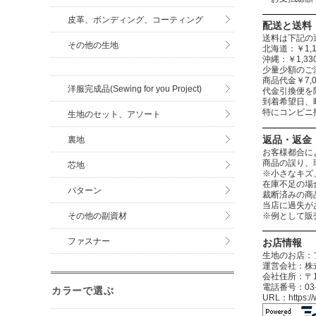
皮革、ボンディング、コーティング
配送と送料
送料は下記の
その他の生地
北海道：￥1,1
沖縄：￥1,
少量少額のご
商品代金￥7,
洋服完成品(Sewing for you Project)
代金引換便を
到着希望日、
特にコンビニ
生地のセット、アソート
返品・返金
裏地
お客様都合に
商品の誤り、
芯地
※小さなキズ
在庫不足の場
パターン
裁断済みの商
当店に過失が
※例として販
その他の副資材
ファスナー
お店情報
生地のお店：
運営会社：株式
会社住所：〒12
電話番号：03-3
カラーで選ぶ
URL：https: