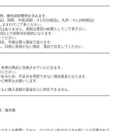
費用、梱包資材費用を含みます。
)、関西、中国,四国：￥1,012(税込)、九州：￥1,188(税込)
致しますのでご了承ください。
更はありません。差額は運営の経費としてご了承下さい。
,300)以上で全額当社負担になります。
てください。
場合、可能な限り最短で送ります。
ん。日程に余裕がない場合、電話で注文してください。
。本来の商品と交換させていただきます。
承ください。
があるため、不足分を用意できない場合返金となります。
かに検収をお願いします。
にもに購入金額の返金以上に対応できません。
任者：橋本繁
決済システムを使用しており、ベリサイン社のデジタルIDにより証明されて