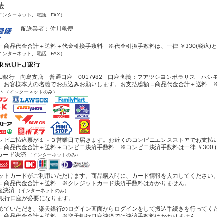
法
インターネット、電話、FAX）
配送業者：佐川急便
商品代金合計＋送料＋代金引換手数料 ※代金引換手数料は、一律 ￥330(税込)
インターネット、電話、FAX）
J銀行 向島支店 普通口座 0017982 口座名義：フアツシヨンポラリス ハシ
お客様本人の名義でお振込みお願いします。お支払総額＝商品代金合計＋送料 ※
い
（インターネットのみ）
ビニ払込票が１～３営業日で届きます。お近くのコンビニエンスストアでお支払
商品代金合計＋送料＋コンビニ決済手数料 ※コンビニ決済手数料は一律 ￥300 (
カード決済
（インターネットのみ）
トカードがご利用いただけます。商品購入時に、カード情報を入力してください
商品代金合計＋送料 ※クレジットカード決済手数料はかかりません。
座決済
（インターネットのみ）
行口座が必要になります。
ていただき、楽天銀行のログイン画面からログインをして振込手続きを行ってく
商品代金合計＋送料 ※楽天銀行口座決済では決済手数料はかかりません。