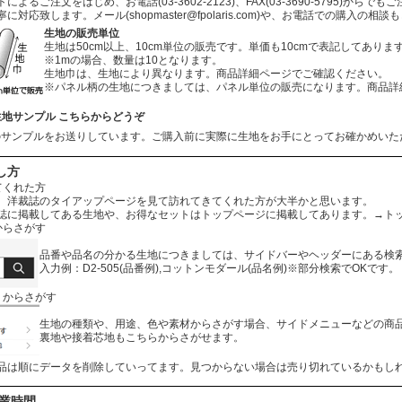
よるご注文をはじめ、お電話(03-3602-2123)、FAX(03-3690-5795)から
寧に対応致します。メール
(shopmaster@fpolaris.com)
や、お電話での購入の相談も
生地の販売単位
生地は50cm以上、10cm単位の販売です。単価も10cmで表記してありま
※1mの場合、数量は10となります。
生地巾は、生地により異なります。商品詳細ページでご確認ください。
※パネル柄の生地につきましては、パネル単位の販売になります。商品詳
生地サンプル こちらからどうぞ
のサンプルをお送りしています。ご購入前に実際に生地をお手にとってお確かめいた
し方
てくれた方
、洋裁誌のタイアップページを見て訪れてきてくれた方が大半かと思います。
誌に掲載してある生地や、お得なセットはトップページに掲載してあります。
→ト
からさがす
品番や品名の分かる生地につきましては、サイドバーやヘッダーにある検
入力例：D2-505(品番例),コットンモダール(品名例)※部分検索でOKです。
リからさがす
生地の種類や、用途、色や素材からさがす場合、サイドメニューなどの商
裏地や接着芯地もこちらからさがせます。
品は順にデータを削除していってます。見つからない場合は売り切れているかもし
営業時間