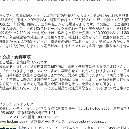
通りです。数量に関わらず、1回の注文での価格となります。配送にかかわる事務
88(税込)、東北：￥924(税込)、関東,甲信越：￥836(税込)、中部、北陸：￥985(税込
330(税込) ※僻地、離島は、追加料金がかかる場合があります。その際は、ご連絡
注文の場合、こちらの判断でレターパックを使わせて頂く場合があります。送料変
000(税込:￥7,700)以上のお買い上げで送料を半額当社負担、￥13,000(税込:￥14
除き、入金確認後の発送とさせて頂きます。発送日は注文から３日程度を目安にし
時間帯があればご指定ください。※到着の確約ではありません。指定日入力がない
払いは時間がかかります。指定日遅れによるキャンセルは余程で無い限り承れませ
・交換・免責事項
よる返品、交換は承りかねます。
瑕疵がありましたら到着後３営業日以内に、裁断・使用前に当店までご連絡下さい
、汚れにつきましては、その分、多めに裁断させていただいておりますので、ご了
合、出荷可能な数量をご連絡致しますので、対応をご指示ください。※商品に限り
品、４営業日以降のご連絡の場合は原則返品には応じかねます。商品到着後は速や
ある場合でも、最大でも商品購入金額の返金を持って免責とさせて頂きます。
売機会の損失補てん、クレームによる製品での返品買取など、その他いかなる事項
ファッションポラリス
会社ハシモト インボイス制度課税事業者番号 T1-0118-0100-3916 運営責
5-0062 東京都葛飾区青戸7-1-31
602-2123 FAX番号：03-3690-5795
//www.fpolaris.com/ 連絡先メールアドレス：shopmaster@fpolaris.com
当サイトはE-Storeの