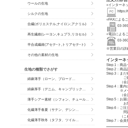
ウールの生地
○インターネ
https:
シルクの生地
○FAXによる
合繊(ポリエステル,ナイロン,アクリル)
03-3
○電話による
再生繊維(レーヨン,キュプラ,リヨセル)
03-3
半合成繊維(アセテｰト,トリアセテｰト)
※営業日の詳
その他の素材の生地
インターネ
Step.1
Step.2
生地の種類でさがす
Step.3
ご購入する
綿麻薄手（ローン、ブロード…
（会員登録を
Step.4
綿麻厚手（デニム、キャンブリック…
※メールアド
（会員登録
Step.5：
薄手シアー素材（シフォン、チュール…
お知らせメ
Step.6
化繊薄手春夏（サテン、デシン…
問題無けれ
（これで注
化繊薄手秋冬（タフタ、ツイル…
Step.7：