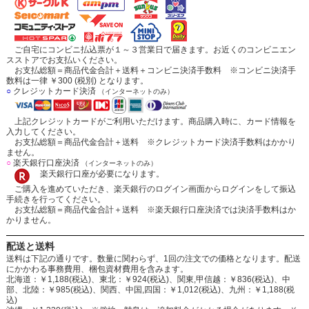
ご自宅にコンビニ払込票が１～３営業日で届きます。お近くのコンビニエン
スストアでお支払いください。
お支払総額＝商品代金合計＋送料＋コンビニ決済手数料 ※コンビニ決済手
数料は一律 ￥300 (税別) となります。
○
クレジットカード決済
（インターネットのみ）
上記クレジットカードがご利用いただけます。商品購入時に、カード情報を
入力してください。
お支払総額＝商品代金合計＋送料 ※クレジットカード決済手数料はかかり
ません。
○
楽天銀行口座決済
（インターネットのみ）
楽天銀行口座が必要になります。
ご購入を進めていただき、楽天銀行のログイン画面からログインをして振込
手続きを行ってください。
お支払総額＝商品代金合計＋送料 ※楽天銀行口座決済では決済手数料はか
かりません。
配送と送料
送料は下記の通りです。数量に関わらず、1回の注文での価格となります。配送
にかかわる事務費用、梱包資材費用を含みます。
北海道：￥1,188(税込)、東北：￥924(税込)、関東,甲信越：￥836(税込)、中
部、北陸：￥985(税込)、関西、中国,四国：￥1,012(税込)、九州：￥1,188(税
込)