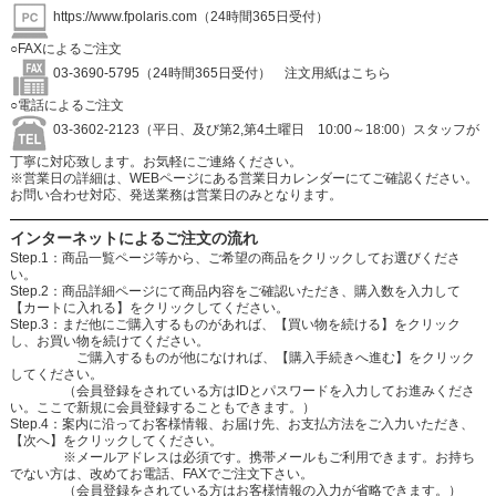
https://www.fpolaris.com
（24時間365日受付）
○FAXによるご注文
03-3690-5795（24時間365日受付）
注文用紙はこちら
○電話によるご注文
03-3602-2123（平日、及び第2,第4土曜日 10:00～18:00）スタッフが
丁寧に対応致します。お気軽にご連絡ください。
※営業日の詳細は、WEBページにある営業日カレンダーにてご確認ください。
お問い合わせ対応、発送業務は営業日のみとなります。
インターネットによるご注文の流れ
Step.1：商品一覧ページ等から、ご希望の商品をクリックしてお選びくださ
い。
Step.2：商品詳細ページにて商品内容をご確認いただき、購入数を入力して
【カートに入れる】をクリックしてください。
Step.3：まだ他にご購入するものがあれば、【買い物を続ける】をクリック
し、お買い物を続けてください。
ご購入するものが他になければ、【購入手続きへ進む】をクリック
してください。
（会員登録をされている方はIDとパスワードを入力してお進みくださ
い。ここで新規に会員登録することもできます。）
Step.4：案内に沿ってお客様情報、お届け先、お支払方法をご入力いただき、
【次へ】をクリックしてください。
※メールアドレスは必須です。携帯メールもご利用できます。お持ち
でない方は、改めてお電話、FAXでご注文下さい。
（会員登録をされている方はお客様情報の入力が省略できます。）