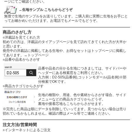
ージにてご確認ください。
→生地サンプル こちらからどうぞ
無償で生地のサンプルをお送りしています。ご購入前に実際に生地をお手にと
ってお確かめいただけます。お電話でもメールでもどうぞ。
商品のさがし方
○洋裁誌を見てくれた方
初めての方は、洋裁誌のタイアップページを見て訪れてきてくれた方が大半か
と思います。
発売中の洋裁誌に掲載してある生地や、お得なセットはトップページに掲載し
てあります。
→トップページ
○品番や品名からさがす
品番や品名の分かる生地につきましては、サイドバーや
ヘッダーにある検索窓をご利用ください。
入力例：D2-505(品番例),コットンモダール(品名例)※部
分検索でOKです。
○商品カテゴリからさがす
生地の種類や、用途、色や素材からさがす場合、サイド
メニューなどの商品カテゴリからどうぞ。
裏地や接着芯地もこちらからさがせます。
※完売した商品は順にデータを削除していってます。見つからない場合は売り
切れているかもしれません。確認の際はメール等でご連絡ください。
注文方法/営業時間
○インターネットによるご注文