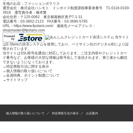
生地のお店：ファッションポラリス
運営会社：株式会社ハシモト インボイス制度課税事業者番号 T1-0118-0100-
3916 運営責任者：橋本繁
会社住所：〒125-0062 東京都葛飾区青戸7-1-31
電話番号：03-3602-2123 FAX番号：03-3690-5795
URL：https://www.fpolaris.com/ 連絡先メールアドレス：
shopmaster@fpolaris.com
当サイト
はE-Storeの決済システムを使用しており、ベリサイン社のデジタルIDにより証
明されています。
当サイトはSSL暗号化通信に対応しております。ご注文内容やクレジットカー
ド番号など、お客様の大切な情報は暗号化して送信されます。第三者から解読
できないようになっております。
→
特定商取引法に関する表示
→
個人情報の取り扱いについて
→
会員特典、ポイント制度について
→
サイトマップ
個人情報の取り扱いについて
特定商取引法の表示
お店案内
(C)2009-2025 Fashion Polaris All Rights Reserved