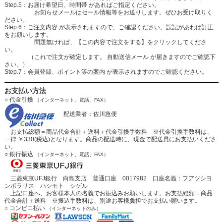
Step.5：お届け希望日、時間帯 があればご指定ください。
お知らせメールはセール情報等をお送りします。ぜひお受け取りく
ださい。
Step.6：ご注文内容 が表示されますので、ご確認ください。誤記があれば訂正
をお願いします。
問題無ければ、【この内容で注文をする】をクリックしてくださ
い。
（これで注文が確定します。 自動送信メール が届きますのでご確認下
さい。）
Step.7：会員登録、ポイント等の案内 が表示されますのでご確認ください。
お支払い方法
○
代金引換
（インターネット、電話、FAX）
配送業者：佐川急便
お支払総額＝商品代金合計＋送料＋代金引換手数料 ※代金引換手数料は、
一律 ￥330(税込)となります。商品の配送時に、現金で配送員にお支払いくださ
い。
○
銀行振込
（インターネット、電話、FAX）
三菱東京UFJ銀行 向島支店 普通口座 0017982 口座名義：フアツシヨ
ンポラリス ハシモト シゲル
上記口座へ、お客様本人の名義でお振込みお願いします。お支払総額＝商品
代金合計＋送料 ※振込手数料は、別途お客様負担でお支払い願います。
○
コンビニ払い
（インターネットのみ）