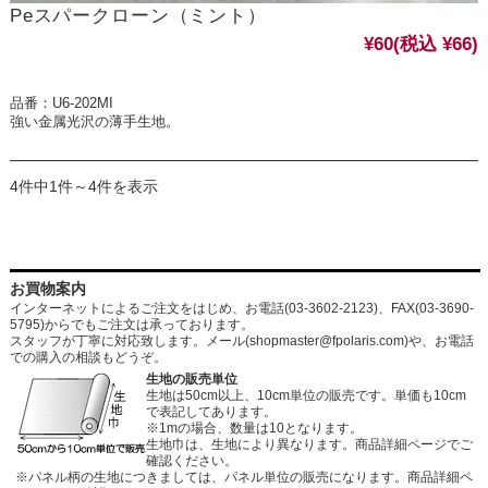
Peスパークローン（ミント）
¥60
(税込 ¥66)
品番：U6-202MI
強い金属光沢の薄手生地。
4件中1件～4件を表示
お買物案内
インターネットによるご注文をはじめ、お電話(03-3602-2123)、FAX(03-3690-
5795)からでもご注文は承っております。
スタッフが丁寧に対応致します。メール
(shopmaster@fpolaris.com)
や、お電話
での購入の相談もどうぞ。
生地の販売単位
生地は50cm以上、10cm単位の販売です。単価も10cm
で表記してあります。
※1mの場合、数量は10となります。
生地巾は、生地により異なります。商品詳細ページでご
確認ください。
※パネル柄の生地につきましては、パネル単位の販売になります。商品詳細ペ