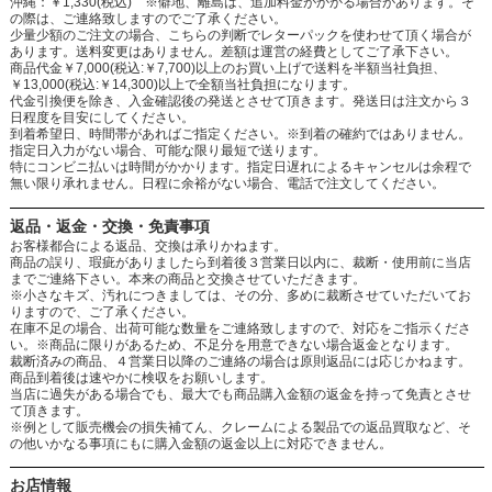
沖縄：￥1,330(税込) ※僻地、離島は、追加料金がかかる場合があります。そ
の際は、ご連絡致しますのでご了承ください。
少量少額のご注文の場合、こちらの判断でレターパックを使わせて頂く場合が
あります。送料変更はありません。差額は運営の経費としてご了承下さい。
商品代金￥7,000(税込:￥7,700)以上のお買い上げで送料を半額当社負担、
￥13,000(税込:￥14,300)以上で全額当社負担になります。
代金引換便を除き、入金確認後の発送とさせて頂きます。発送日は注文から３
日程度を目安にしてください。
到着希望日、時間帯があればご指定ください。※到着の確約ではありません。
指定日入力がない場合、可能な限り最短で送ります。
特にコンビニ払いは時間がかかります。指定日遅れによるキャンセルは余程で
無い限り承れません。日程に余裕がない場合、電話で注文してください。
返品・返金・交換・免責事項
お客様都合による返品、交換は承りかねます。
商品の誤り、瑕疵がありましたら到着後３営業日以内に、裁断・使用前に当店
までご連絡下さい。本来の商品と交換させていただきます。
※小さなキズ、汚れにつきましては、その分、多めに裁断させていただいてお
りますので、ご了承ください。
在庫不足の場合、出荷可能な数量をご連絡致しますので、対応をご指示くださ
い。※商品に限りがあるため、不足分を用意できない場合返金となります。
裁断済みの商品、４営業日以降のご連絡の場合は原則返品には応じかねます。
商品到着後は速やかに検収をお願いします。
当店に過失がある場合でも、最大でも商品購入金額の返金を持って免責とさせ
て頂きます。
※例として販売機会の損失補てん、クレームによる製品での返品買取など、そ
の他いかなる事項にもに購入金額の返金以上に対応できません。
お店情報