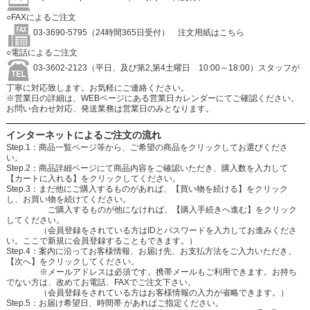
○FAXによるご注文
03-3690-5795（24時間365日受付）
注文用紙はこちら
○電話によるご注文
03-3602-2123（平日、及び第2,第4土曜日 10:00～18:00）スタッフが
丁寧に対応致します。お気軽にご連絡ください。
※営業日の詳細は、WEBページにある営業日カレンダーにてご確認ください。
お問い合わせ対応、発送業務は営業日のみとなります。
インターネットによるご注文の流れ
Step.1：商品一覧ページ等から、ご希望の商品をクリックしてお選びくださ
い。
Step.2：商品詳細ページにて商品内容をご確認いただき、購入数を入力して
【カートに入れる】をクリックしてください。
Step.3：まだ他にご購入するものがあれば、【買い物を続ける】をクリック
し、お買い物を続けてください。
ご購入するものが他になければ、【購入手続きへ進む】をクリック
してください。
（会員登録をされている方はIDとパスワードを入力してお進みくださ
い。ここで新規に会員登録することもできます。）
Step.4：案内に沿ってお客様情報、お届け先、お支払方法をご入力いただき、
【次へ】をクリックしてください。
※メールアドレスは必須です。携帯メールもご利用できます。お持ち
でない方は、改めてお電話、FAXでご注文下さい。
（会員登録をされている方はお客様情報の入力が省略できます。）
Step.5：お届け希望日、時間帯 があればご指定ください。