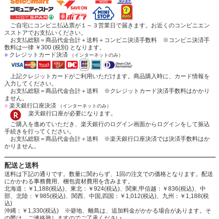
ご自宅にコンビニ払込票が１～３営業日で届きます。お近くのコンビニエン
スストアでお支払いください。
お支払総額＝商品代金合計＋送料＋コンビニ決済手数料 ※コンビニ決済手
数料は一律 ￥300 (税別) となります。
○
クレジットカード決済
（インターネットのみ）
上記クレジットカードがご利用いただけます。商品購入時に、カード情報を
入力してください。
お支払総額＝商品代金合計＋送料 ※クレジットカード決済手数料はかかり
ません。
○
楽天銀行口座決済
（インターネットのみ）
楽天銀行口座が必要になります。
ご購入を進めていただき、楽天銀行のログイン画面からログインをして振込
手続きを行ってください。
お支払総額＝商品代金合計＋送料 ※楽天銀行口座決済では決済手数料はか
かりません。
配送と送料
送料は下記の通りです。数量に関わらず、1回の注文での価格となります。配送
にかかわる事務費用、梱包資材費用を含みます。
北海道：￥1,188(税込)、東北：￥924(税込)、関東,甲信越：￥836(税込)、中
部、北陸：￥985(税込)、関西、中国,四国：￥1,012(税込)、九州：￥1,188(税
込)
沖縄：￥1,330(税込) ※僻地、離島は、追加料金がかかる場合があります。そ
の際は、ご連絡致しますのでご了承ください。