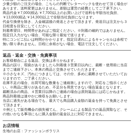
少量少額のご注文の場合、こちらの判断でレターパックを使わせて頂く場合が
あります。送料変更はありません。差額は運営の経費としてご了承下さい。
商品代金￥7,000(税込:￥7,700)以上のお買い上げで送料を半額当社負担、
￥13,000(税込:￥14,300)以上で全額当社負担になります。
代金引換便を除き、入金確認後の発送とさせて頂きます。発送日は注文から３
日程度を目安にしてください。
到着希望日、時間帯があればご指定ください。※到着の確約ではありません。
指定日入力がない場合、可能な限り最短で送ります。
特にコンビニ払いは時間がかかります。指定日遅れによるキャンセルは余程で
無い限り承れません。日程に余裕がない場合、電話で注文してください。
返品・返金・交換・免責事項
お客様都合による返品、交換は承りかねます。
商品の誤り、瑕疵がありましたら到着後３営業日以内に、裁断・使用前に当店
までご連絡下さい。本来の商品と交換させていただきます。
※小さなキズ、汚れにつきましては、その分、多めに裁断させていただいてお
りますので、ご了承ください。
在庫不足の場合、出荷可能な数量をご連絡致しますので、対応をご指示くださ
い。※商品に限りがあるため、不足分を用意できない場合返金となります。
裁断済みの商品、４営業日以降のご連絡の場合は原則返品には応じかねます。
商品到着後は速やかに検収をお願いします。
当店に過失がある場合でも、最大でも商品購入金額の返金を持って免責とさせ
て頂きます。
※例として販売機会の損失補てん、クレームによる製品での返品買取など、そ
の他いかなる事項にもに購入金額の返金以上に対応できません。
お店情報
生地のお店：ファッションポラリス