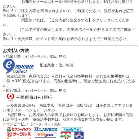
お知らせメールはセール情報等をお送りします。ぜひお受け取りく
ださい。
Step.6：ご注文内容 が表示されますので、ご確認ください。誤記があれば訂正
をお願いします。
問題無ければ、【この内容で注文をする】をクリックしてくださ
い。
（これで注文が確定します。 自動送信メール が届きますのでご確認下
さい。）
Step.7：会員登録、ポイント等の案内 が表示されますのでご確認ください。
お支払い方法
○
代金引換
（インターネット、電話、FAX）
配送業者：佐川急便
お支払総額＝商品代金合計＋送料＋代金引換手数料 ※代金引換手数料は、
一律 ￥330(税込)となります。商品の配送時に、現金で配送員にお支払いくださ
い。
○
銀行振込
（インターネット、電話、FAX）
三菱東京UFJ銀行 向島支店 普通口座 0017982 口座名義：フアツシヨ
ンポラリス ハシモト シゲル
上記口座へ、お客様本人の名義でお振込みお願いします。お支払総額＝商品
代金合計＋送料 ※振込手数料は、別途お客様負担でお支払い願います。
○
コンビニ払い
（インターネットのみ）