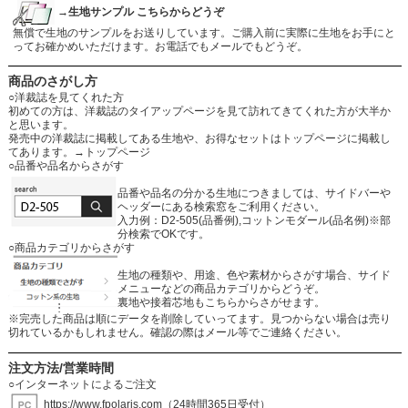
→生地サンプル こちらからどうぞ
無償で生地のサンプルをお送りしています。ご購入前に実際に生地をお手にと
ってお確かめいただけます。お電話でもメールでもどうぞ。
商品のさがし方
○洋裁誌を見てくれた方
初めての方は、洋裁誌のタイアップページを見て訪れてきてくれた方が大半か
と思います。
発売中の洋裁誌に掲載してある生地や、お得なセットはトップページに掲載し
てあります。
→トップページ
○品番や品名からさがす
品番や品名の分かる生地につきましては、サイドバーや
ヘッダーにある検索窓をご利用ください。
入力例：D2-505(品番例),コットンモダール(品名例)※部
分検索でOKです。
○商品カテゴリからさがす
生地の種類や、用途、色や素材からさがす場合、サイド
メニューなどの商品カテゴリからどうぞ。
裏地や接着芯地もこちらからさがせます。
※完売した商品は順にデータを削除していってます。見つからない場合は売り
切れているかもしれません。確認の際はメール等でご連絡ください。
注文方法/営業時間
○インターネットによるご注文
https://www.fpolaris.com
（24時間365日受付）