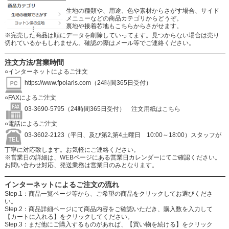
生地の種類や、用途、色や素材からさがす場合、サイド
メニューなどの商品カテゴリからどうぞ。
裏地や接着芯地もこちらからさがせます。
※完売した商品は順にデータを削除していってます。見つからない場合は売り
切れているかもしれません。確認の際はメール等でご連絡ください。
注文方法/営業時間
○インターネットによるご注文
https://www.fpolaris.com
（24時間365日受付）
○FAXによるご注文
03-3690-5795（24時間365日受付）
注文用紙はこちら
○電話によるご注文
03-3602-2123（平日、及び第2,第4土曜日 10:00～18:00）スタッフが
丁寧に対応致します。お気軽にご連絡ください。
※営業日の詳細は、WEBページにある営業日カレンダーにてご確認ください。
お問い合わせ対応、発送業務は営業日のみとなります。
インターネットによるご注文の流れ
Step.1：商品一覧ページ等から、ご希望の商品をクリックしてお選びくださ
い。
Step.2：商品詳細ページにて商品内容をご確認いただき、購入数を入力して
【カートに入れる】をクリックしてください。
Step.3：まだ他にご購入するものがあれば、【買い物を続ける】をクリック