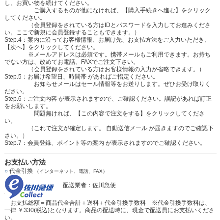
し、お買い物を続けてください。
ご購入するものが他になければ、【購入手続きへ進む】をクリック
してください。
（会員登録をされている方はIDとパスワードを入力してお進みくださ
い。ここで新規に会員登録することもできます。）
Step.4：案内に沿ってお客様情報、お届け先、お支払方法をご入力いただき、
【次へ】をクリックしてください。
※メールアドレスは必須です。携帯メールもご利用できます。お持ち
でない方は、改めてお電話、FAXでご注文下さい。
（会員登録をされている方はお客様情報の入力が省略できます。）
Step.5：お届け希望日、時間帯 があればご指定ください。
お知らせメールはセール情報等をお送りします。ぜひお受け取りく
ださい。
Step.6：ご注文内容 が表示されますので、ご確認ください。誤記があれば訂正
をお願いします。
問題無ければ、【この内容で注文をする】をクリックしてくださ
い。
（これで注文が確定します。 自動送信メール が届きますのでご確認下
さい。）
Step.7：会員登録、ポイント等の案内 が表示されますのでご確認ください。
お支払い方法
○
代金引換
（インターネット、電話、FAX）
配送業者：佐川急便
お支払総額＝商品代金合計＋送料＋代金引換手数料 ※代金引換手数料は、
一律 ￥330(税込)となります。商品の配送時に、現金で配送員にお支払いくださ
い。