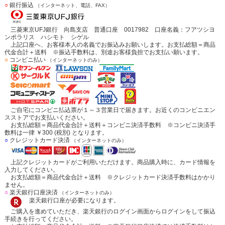
○
銀行振込
（インターネット、電話、FAX）
三菱東京UFJ銀行 向島支店 普通口座 0017982 口座名義：フアツシヨ
ンポラリス ハシモト シゲル
上記口座へ、お客様本人の名義でお振込みお願いします。お支払総額＝商品
代金合計＋送料 ※振込手数料は、別途お客様負担でお支払い願います。
○
コンビニ払い
（インターネットのみ）
ご自宅にコンビニ払込票が１～３営業日で届きます。お近くのコンビニエン
スストアでお支払いください。
お支払総額＝商品代金合計＋送料＋コンビニ決済手数料 ※コンビニ決済手
数料は一律 ￥300 (税別) となります。
○
クレジットカード決済
（インターネットのみ）
上記クレジットカードがご利用いただけます。商品購入時に、カード情報を
入力してください。
お支払総額＝商品代金合計＋送料 ※クレジットカード決済手数料はかかり
ません。
○
楽天銀行口座決済
（インターネットのみ）
楽天銀行口座が必要になります。
ご購入を進めていただき、楽天銀行のログイン画面からログインをして振込
手続きを行ってください。