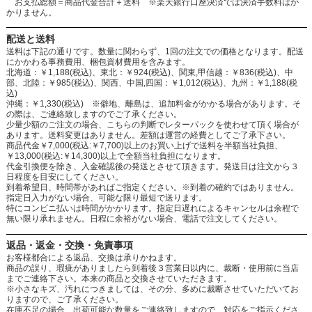
お支払総額＝商品代金合計＋送料 ※楽天銀行口座決済では決済手数料はか
かりません。
配送と送料
送料は下記の通りです。数量に関わらず、1回の注文での価格となります。配送
にかかわる事務費用、梱包資材費用を含みます。
北海道：￥1,188(税込)、東北：￥924(税込)、関東,甲信越：￥836(税込)、中
部、北陸：￥985(税込)、関西、中国,四国：￥1,012(税込)、九州：￥1,188(税
込)
沖縄：￥1,330(税込) ※僻地、離島は、追加料金がかかる場合があります。そ
の際は、ご連絡致しますのでご了承ください。
少量少額のご注文の場合、こちらの判断でレターパックを使わせて頂く場合が
あります。送料変更はありません。差額は運営の経費としてご了承下さい。
商品代金￥7,000(税込:￥7,700)以上のお買い上げで送料を半額当社負担、
￥13,000(税込:￥14,300)以上で全額当社負担になります。
代金引換便を除き、入金確認後の発送とさせて頂きます。発送日は注文から３
日程度を目安にしてください。
到着希望日、時間帯があればご指定ください。※到着の確約ではありません。
指定日入力がない場合、可能な限り最短で送ります。
特にコンビニ払いは時間がかかります。指定日遅れによるキャンセルは余程で
無い限り承れません。日程に余裕がない場合、電話で注文してください。
返品・返金・交換・免責事項
お客様都合による返品、交換は承りかねます。
商品の誤り、瑕疵がありましたら到着後３営業日以内に、裁断・使用前に当店
までご連絡下さい。本来の商品と交換させていただきます。
※小さなキズ、汚れにつきましては、その分、多めに裁断させていただいてお
りますので、ご了承ください。
在庫不足の場合、出荷可能な数量をご連絡致しますので、対応をご指示くださ