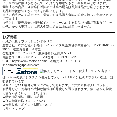
い。※商品に限りがあるため、不足分を用意できない場合返金となります。
裁断済みの商品、４営業日以降のご連絡の場合は原則返品には応じかねます。
商品到着後は速やかに検収をお願いします。
当店に過失がある場合でも、最大でも商品購入金額の返金を持って免責とさせ
て頂きます。
※例として販売機会の損失補てん、クレームによる製品での返品買取など、そ
の他いかなる事項にもに購入金額の返金以上に対応できません。
お店情報
生地のお店：ファッションポラリス
運営会社：株式会社ハシモト インボイス制度課税事業者番号 T1-0118-0100-
3916 運営責任者：橋本繁
会社住所：〒125-0062 東京都葛飾区青戸7-1-31
電話番号：03-3602-2123 FAX番号：03-3690-5795
URL：https://www.fpolaris.com/ 連絡先メールアドレス：
shopmaster@fpolaris.com
当サイト
はE-Storeの決済システムを使用しており、ベリサイン社のデジタルIDにより証
明されています。
当サイトはSSL暗号化通信に対応しております。ご注文内容やクレジットカー
ド番号など、お客様の大切な情報は暗号化して送信されます。第三者から解読
できないようになっております。
→
特定商取引法に関する表示
→
個人情報の取り扱いについて
→
会員特典、ポイント制度について
→
サイトマップ