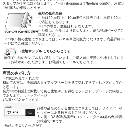
スタッフが丁寧に対応致します。メール
(shopmaster@fpolaris.com)
や、お電話
での購入の相談もどうぞ。
生地の販売単位
生地は50cm以上、10cm単位の販売です。単価も10cm
で表記してあります。
※1mの場合、数量は10となります。
生地巾は、生地により異なります。商品詳細ページでご
確認ください。
※パネル柄の生地につきましては、パネル単位の販売になります。商品詳細ペ
ージにてご確認ください。
→生地サンプル こちらからどうぞ
無償で生地のサンプルをお送りしています。ご購入前に実際に生地をお手にと
ってお確かめいただけます。お電話でもメールでもどうぞ。
商品のさがし方
○洋裁誌を見てくれた方
初めての方は、洋裁誌のタイアップページを見て訪れてきてくれた方が大半か
と思います。
発売中の洋裁誌に掲載してある生地や、お得なセットはトップページに掲載し
てあります。
→トップページ
○品番や品名からさがす
品番や品名の分かる生地につきましては、サイドバーや
ヘッダーにある検索窓をご利用ください。
入力例：D2-505(品番例),コットンモダール(品名例)※部
分検索でOKです。
○商品カテゴリからさがす