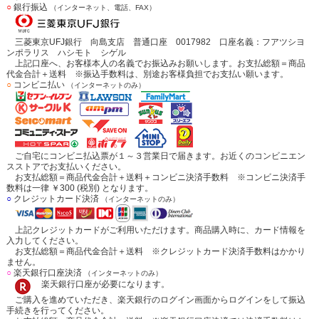
○
銀行振込
（インターネット、電話、FAX）
三菱東京UFJ銀行 向島支店 普通口座 0017982 口座名義：フアツシヨ
ンポラリス ハシモト シゲル
上記口座へ、お客様本人の名義でお振込みお願いします。お支払総額＝商品
代金合計＋送料 ※振込手数料は、別途お客様負担でお支払い願います。
○
コンビニ払い
（インターネットのみ）
ご自宅にコンビニ払込票が１～３営業日で届きます。お近くのコンビニエン
スストアでお支払いください。
お支払総額＝商品代金合計＋送料＋コンビニ決済手数料 ※コンビニ決済手
数料は一律 ￥300 (税別) となります。
○
クレジットカード決済
（インターネットのみ）
上記クレジットカードがご利用いただけます。商品購入時に、カード情報を
入力してください。
お支払総額＝商品代金合計＋送料 ※クレジットカード決済手数料はかかり
ません。
○
楽天銀行口座決済
（インターネットのみ）
楽天銀行口座が必要になります。
ご購入を進めていただき、楽天銀行のログイン画面からログインをして振込
手続きを行ってください。