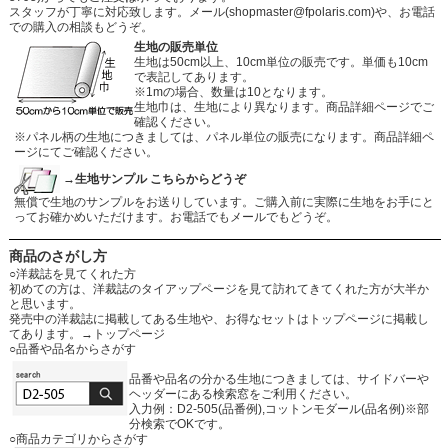
スタッフが丁寧に対応致します。メール
(shopmaster@fpolaris.com)
や、お電話
での購入の相談もどうぞ。
生地の販売単位
生地は50cm以上、10cm単位の販売です。単価も10cm
で表記してあります。
※1mの場合、数量は10となります。
生地巾は、生地により異なります。商品詳細ページでご
確認ください。
※パネル柄の生地につきましては、パネル単位の販売になります。商品詳細ペ
ージにてご確認ください。
→生地サンプル こちらからどうぞ
無償で生地のサンプルをお送りしています。ご購入前に実際に生地をお手にと
ってお確かめいただけます。お電話でもメールでもどうぞ。
商品のさがし方
○洋裁誌を見てくれた方
初めての方は、洋裁誌のタイアップページを見て訪れてきてくれた方が大半か
と思います。
発売中の洋裁誌に掲載してある生地や、お得なセットはトップページに掲載し
てあります。
→トップページ
○品番や品名からさがす
品番や品名の分かる生地につきましては、サイドバーや
ヘッダーにある検索窓をご利用ください。
入力例：D2-505(品番例),コットンモダール(品名例)※部
分検索でOKです。
○商品カテゴリからさがす