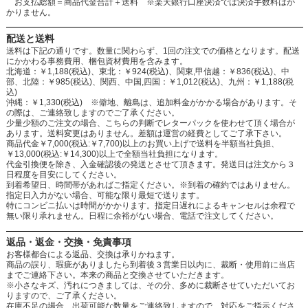
お支払総額＝商品代金合計＋送料 ※楽天銀行口座決済では決済手数料はか
かりません。
配送と送料
送料は下記の通りです。数量に関わらず、1回の注文での価格となります。配送
にかかわる事務費用、梱包資材費用を含みます。
北海道：￥1,188(税込)、東北：￥924(税込)、関東,甲信越：￥836(税込)、中
部、北陸：￥985(税込)、関西、中国,四国：￥1,012(税込)、九州：￥1,188(税
込)
沖縄：￥1,330(税込) ※僻地、離島は、追加料金がかかる場合があります。そ
の際は、ご連絡致しますのでご了承ください。
少量少額のご注文の場合、こちらの判断でレターパックを使わせて頂く場合が
あります。送料変更はありません。差額は運営の経費としてご了承下さい。
商品代金￥7,000(税込:￥7,700)以上のお買い上げで送料を半額当社負担、
￥13,000(税込:￥14,300)以上で全額当社負担になります。
代金引換便を除き、入金確認後の発送とさせて頂きます。発送日は注文から３
日程度を目安にしてください。
到着希望日、時間帯があればご指定ください。※到着の確約ではありません。
指定日入力がない場合、可能な限り最短で送ります。
特にコンビニ払いは時間がかかります。指定日遅れによるキャンセルは余程で
無い限り承れません。日程に余裕がない場合、電話で注文してください。
返品・返金・交換・免責事項
お客様都合による返品、交換は承りかねます。
商品の誤り、瑕疵がありましたら到着後３営業日以内に、裁断・使用前に当店
までご連絡下さい。本来の商品と交換させていただきます。
※小さなキズ、汚れにつきましては、その分、多めに裁断させていただいてお
りますので、ご了承ください。
在庫不足の場合、出荷可能な数量をご連絡致しますので、対応をご指示くださ