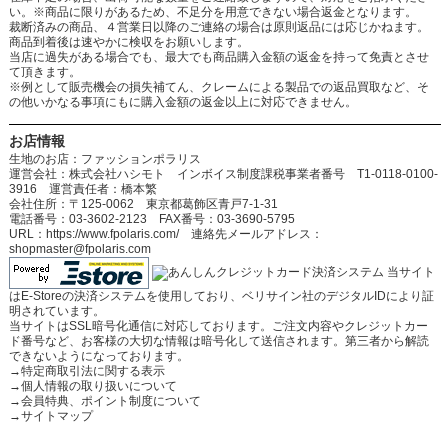
い。※商品に限りがあるため、不足分を用意できない場合返金となります。
裁断済みの商品、４営業日以降のご連絡の場合は原則返品には応じかねます。
商品到着後は速やかに検収をお願いします。
当店に過失がある場合でも、最大でも商品購入金額の返金を持って免責とさせ
て頂きます。
※例として販売機会の損失補てん、クレームによる製品での返品買取など、そ
の他いかなる事項にもに購入金額の返金以上に対応できません。
お店情報
生地のお店：ファッションポラリス
運営会社：株式会社ハシモト インボイス制度課税事業者番号 T1-0118-0100-
3916 運営責任者：橋本繁
会社住所：〒125-0062 東京都葛飾区青戸7-1-31
電話番号：03-3602-2123 FAX番号：03-3690-5795
URL：https://www.fpolaris.com/ 連絡先メールアドレス：
shopmaster@fpolaris.com
当サイト
はE-Storeの決済システムを使用しており、ベリサイン社のデジタルIDにより証
明されています。
当サイトはSSL暗号化通信に対応しております。ご注文内容やクレジットカー
ド番号など、お客様の大切な情報は暗号化して送信されます。第三者から解読
できないようになっております。
→
特定商取引法に関する表示
→
個人情報の取り扱いについて
→
会員特典、ポイント制度について
→
サイトマップ