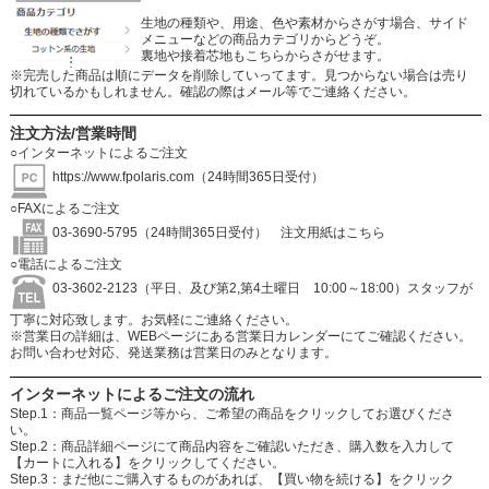
生地の種類や、用途、色や素材からさがす場合、サイド
メニューなどの商品カテゴリからどうぞ。
裏地や接着芯地もこちらからさがせます。
※完売した商品は順にデータを削除していってます。見つからない場合は売り
切れているかもしれません。確認の際はメール等でご連絡ください。
注文方法/営業時間
○インターネットによるご注文
https://www.fpolaris.com
（24時間365日受付）
○FAXによるご注文
03-3690-5795（24時間365日受付）
注文用紙はこちら
○電話によるご注文
03-3602-2123（平日、及び第2,第4土曜日 10:00～18:00）スタッフが
丁寧に対応致します。お気軽にご連絡ください。
※営業日の詳細は、WEBページにある営業日カレンダーにてご確認ください。
お問い合わせ対応、発送業務は営業日のみとなります。
インターネットによるご注文の流れ
Step.1：商品一覧ページ等から、ご希望の商品をクリックしてお選びくださ
い。
Step.2：商品詳細ページにて商品内容をご確認いただき、購入数を入力して
【カートに入れる】をクリックしてください。
Step.3：まだ他にご購入するものがあれば、【買い物を続ける】をクリック