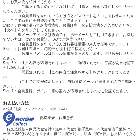
し、お買い物を続けてください。
ご購入するものが他になければ、【購入手続きへ進む】をクリック
してください。
（会員登録をされている方はIDとパスワードを入力してお進みくださ
い。ここで新規に会員登録することもできます。）
Step.4：案内に沿ってお客様情報、お届け先、お支払方法をご入力いただき、
【次へ】をクリックしてください。
※メールアドレスは必須です。携帯メールもご利用できます。お持ち
でない方は、改めてお電話、FAXでご注文下さい。
（会員登録をされている方はお客様情報の入力が省略できます。）
Step.5：お届け希望日、時間帯 があればご指定ください。
お知らせメールはセール情報等をお送りします。ぜひお受け取りく
ださい。
Step.6：ご注文内容 が表示されますので、ご確認ください。誤記があれば訂正
をお願いします。
問題無ければ、【この内容で注文をする】をクリックしてくださ
い。
（これで注文が確定します。 自動送信メール が届きますのでご確認下
さい。）
Step.7：会員登録、ポイント等の案内 が表示されますのでご確認ください。
お支払い方法
○
代金引換
（インターネット、電話、FAX）
配送業者：佐川急便
お支払総額＝商品代金合計＋送料＋代金引換手数料 ※代金引換手数料は、
一律 ￥330(税込)となります。商品の配送時に、現金で配送員にお支払いくださ
い。