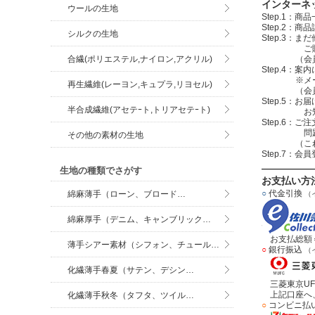
インターネ
ウールの生地
Step.1
Step.2
シルクの生地
Step.3
ご購入する
（会員登録を
合繊(ポリエステル,ナイロン,アクリル)
Step.4
※メールアド
再生繊維(レーヨン,キュプラ,リヨセル)
（会員登録
Step.5：
半合成繊維(アセテｰト,トリアセテｰト)
お知らせメ
Step.6
問題無けれ
その他の素材の生地
（これで注
Step.7：
生地の種類でさがす
お支払い方
○
代金引換
綿麻薄手（ローン、ブロード…
（
綿麻厚手（デニム、キャンブリック…
お支払総額＝
薄手シアー素材（シフォン、チュール…
○
銀行振込
（
化繊薄手春夏（サテン、デシン…
三菱東京UF
上記口座へ、
化繊薄手秋冬（タフタ、ツイル…
○
コンビニ払