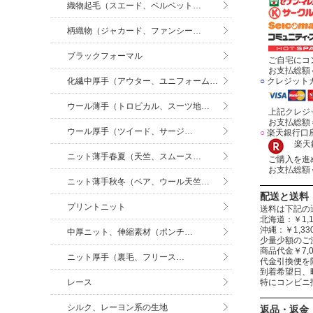
織物起毛（スエード、ベルベット…
柄織物（ジャカード、ファンシー…
ブラックフォーマル
ご自宅にコン
お支払総額＝
化繊中厚手（アウター、ユニフォーム…
○
クレジット
ウール薄手（トロピカル、スーツ地…
上記クレジッ
お支払総額＝
ウール厚手（ツイード、サージ…
○
楽天銀行口
楽天銀
ニット薄手春夏（天竺、スムース…
ご購入を進め
お支払総額＝
ニット薄手秋冬（ベア、ウール天竺…
配送と送料
プリントニット
送料は下記の
北海道：￥1,1
沖縄：￥1,
中厚ニット、伸縮素材（ポンチ…
少量少額のご
商品代金￥7,
ニット厚手（裏毛、フリース…
代金引換便を
到着希望日、
レース
特にコンビニ
シルク、レーヨン系の生地
返品・返金