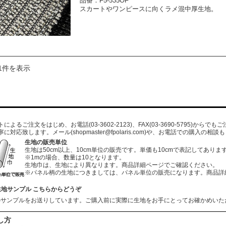
品番：F5-535OF
スカートやワンピースに向くラメ混中厚生地。
1件を表示
よるご注文をはじめ、お電話(03-3602-2123)、FAX(03-3690-5795)から
寧に対応致します。メール
(shopmaster@fpolaris.com)
や、お電話での購入の相談も
生地の販売単位
生地は50cm以上、10cm単位の販売です。単価も10cmで表記してありま
※1mの場合、数量は10となります。
生地巾は、生地により異なります。商品詳細ページでご確認ください。
※パネル柄の生地につきましては、パネル単位の販売になります。商品詳
生地サンプル こちらからどうぞ
のサンプルをお送りしています。ご購入前に実際に生地をお手にとってお確かめいた
し方