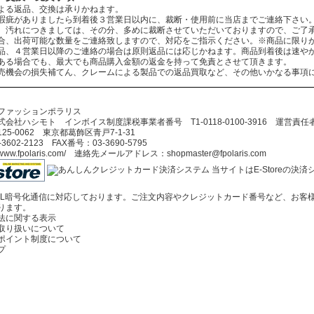
よる返品、交換は承りかねます。
瑕疵がありましたら到着後３営業日以内に、裁断・使用前に当店までご連絡下さい
、汚れにつきましては、その分、多めに裁断させていただいておりますので、ご了
合、出荷可能な数量をご連絡致しますので、対応をご指示ください。※商品に限り
品、４営業日以降のご連絡の場合は原則返品には応じかねます。商品到着後は速や
ある場合でも、最大でも商品購入金額の返金を持って免責とさせて頂きます。
売機会の損失補てん、クレームによる製品での返品買取など、その他いかなる事項
ファッションポラリス
会社ハシモト インボイス制度課税事業者番号 T1-0118-0100-3916 運営責
5-0062 東京都葛飾区青戸7-1-31
602-2123 FAX番号：03-3690-5795
//www.fpolaris.com/ 連絡先メールアドレス：shopmaster@fpolaris.com
当サイトはE-Storeの
SL暗号化通信に対応しております。ご注文内容やクレジットカード番号など、お客
ります。
法に関する表示
取り扱いについて
ポイント制度について
プ