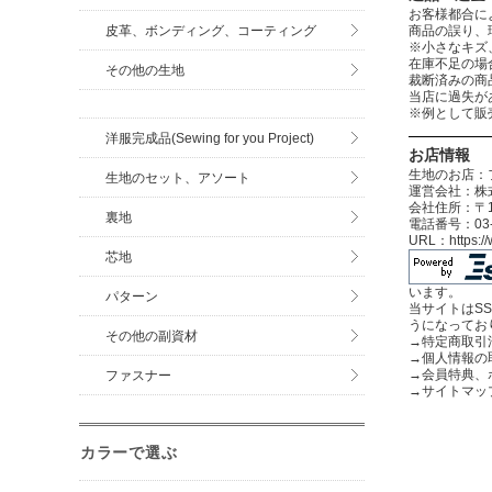
お客様都合に
商品の誤り、
皮革、ボンディング、コーティング
※小さなキズ
在庫不足の場
その他の生地
裁断済みの商
当店に過失が
※例として販
洋服完成品(Sewing for you Project)
お店情報
生地のお店：
生地のセット、アソート
運営会社：株式
会社住所：〒12
裏地
電話番号：03-3
URL：https:
芯地
います。
パターン
当サイトはS
うになってお
その他の副資材
→
特定商取引
→
個人情報の
→
会員特典、
ファスナー
→
サイトマッ
カラーで選ぶ