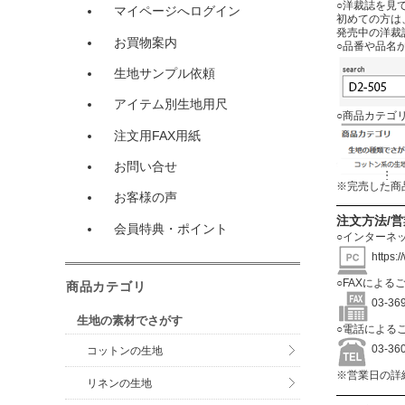
○洋裁誌を見
マイページへログイン
初めての方は
発売中の洋裁
お買物案内
○品番や品名
生地サンプル依頼
アイテム別生地用尺
○商品カテゴ
注文用FAX用紙
お問い合せ
※完売した商
お客様の声
注文方法/
会員特典・ポイント
○インターネ
https:
○FAXによる
商品カテゴリ
03-3
生地の素材でさがす
○電話による
03-3
コットンの生地
※営業日の詳
リネンの生地