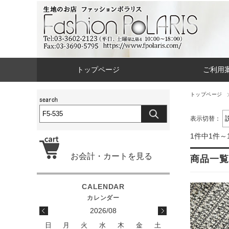
トップページ
ご利用
トップページ
表示切替：
1件中1件～
お会計・カートを見る
商品一覧
2026/08
日
月
火
水
木
金
土