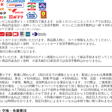
ビニ払込票が１～３営業日で届きます。お近くのコンビニエンスストアでお支払
商品代金合計＋送料＋コンビニ決済手数料 ※コンビニ決済手数料は一律 ￥300 (
カード決済
（インターネットのみ）
トカードがご利用いただけます。商品購入時に、カード情報を入力してください
商品代金合計＋送料 ※クレジットカード決済手数料はかかりません。
座決済
（インターネットのみ）
行口座が必要になります。
ていただき、楽天銀行のログイン画面からログインをして振込手続きを行ってく
商品代金合計＋送料 ※楽天銀行口座決済では決済手数料はかかりません。
通りです。数量に関わらず、1回の注文での価格となります。配送にかかわる事務
88(税込)、東北：￥924(税込)、関東,甲信越：￥836(税込)、中部、北陸：￥985(税込
330(税込) ※僻地、離島は、追加料金がかかる場合があります。その際は、ご連絡
注文の場合、こちらの判断でレターパックを使わせて頂く場合があります。送料変
000(税込:￥7,700)以上のお買い上げで送料を半額当社負担、￥13,000(税込:￥14
除き、入金確認後の発送とさせて頂きます。発送日は注文から３日程度を目安にし
時間帯があればご指定ください。※到着の確約ではありません。指定日入力がない
払いは時間がかかります。指定日遅れによるキャンセルは余程で無い限り承れませ
・交換・免責事項