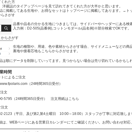
てくれた方
、洋裁誌のタイアップページを見て訪れてきてくれた方が大半かと思います。
誌に掲載してある生地や、お得なセットはトップページに掲載してあります。
→ト
からさがす
品番や品名の分かる生地につきましては、サイドバーやヘッダーにある検
入力例：D2-505(品番例),コットンモダール(品名例)※部分検索でOKです。
リからさがす
生地の種類や、用途、色や素材からさがす場合、サイドメニューなどの商
裏地や接着芯地もこちらからさがせます。
品は順にデータを削除していってます。見つからない場合は売り切れているかもし
営業時間
ットによるご注文
//www.fpolaris.com
（24時間365日受付）
ご注文
690-5795（24時間365日受付）
注文用紙はこちら
ご注文
602-2123（平日、及び第2,第4土曜日 10:00～18:00）スタッフが丁寧に対応
細は、WEBページにある営業日カレンダーにてご確認ください。お問い合わせ対応