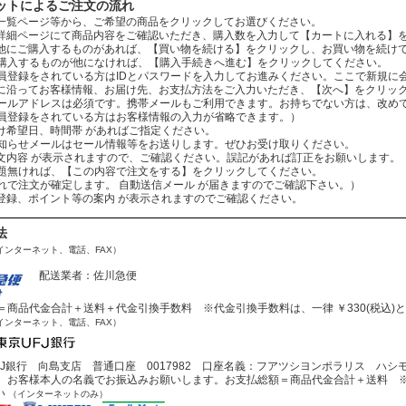
ットによるご注文の流れ
：商品一覧ページ等から、ご希望の商品をクリックしてお選びください。
：商品詳細ページにて商品内容をご確認いただき、購入数を入力して【カートに入れる】
：まだ他にご購入するものがあれば、【買い物を続ける】をクリックし、お買い物を続け
ものが他になければ、【購入手続きへ進む】をクリックしてください。
されている方はIDとパスワードを入力してお進みください。ここで新規に会
：案内に沿ってお客様情報、お届け先、お支払方法をご入力いただき、【次へ】をクリッ
レスは必須です。携帯メールもご利用できます。お持ちでない方は、改めてお
をされている方はお客様情報の入力が省略できます。）
お届け希望日、時間帯 があればご指定ください。
ールはセール情報等をお送りします。ぜひお受け取りください。
：ご注文内容 が表示されますので、ご確認ください。誤記があれば訂正をお願いします。
ば、【この内容で注文をする】をクリックしてください。
文が確定します。 自動送信メール が届きますのでご確認下さい。）
会員登録、ポイント等の案内 が表示されますのでご確認ください。
法
インターネット、電話、FAX）
配送業者：佐川急便
商品代金合計＋送料＋代金引換手数料 ※代金引換手数料は、一律 ￥330(税込)
インターネット、電話、FAX）
J銀行 向島支店 普通口座 0017982 口座名義：フアツシヨンポラリス ハシ
お客様本人の名義でお振込みお願いします。お支払総額＝商品代金合計＋送料 ※
い
（インターネットのみ）