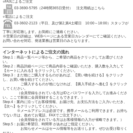
○FAXによるご注文
03-3690-5795（24時間365日受付）
注文用紙はこちら
○電話によるご注文
03-3602-2123（平日、及び第2,第4土曜日 10:00～18:00）スタッフが
丁寧に対応致します。お気軽にご連絡ください。
※営業日の詳細は、WEBページにある営業日カレンダーにてご確認ください。
お問い合わせ対応、発送業務は営業日のみとなります。
インターネットによるご注文の流れ
Step.1：商品一覧ページ等から、ご希望の商品をクリックしてお選びくださ
い。
Step.2：商品詳細ページにて商品内容をご確認いただき、購入数を入力して
【カートに入れる】をクリックしてください。
Step.3：まだ他にご購入するものがあれば、【買い物を続ける】をクリック
し、お買い物を続けてください。
ご購入するものが他になければ、【購入手続きへ進む】をクリック
してください。
（会員登録をされている方はIDとパスワードを入力してお進みくださ
い。ここで新規に会員登録することもできます。）
Step.4：案内に沿ってお客様情報、お届け先、お支払方法をご入力いただき、
【次へ】をクリックしてください。
※メールアドレスは必須です。携帯メールもご利用できます。お持ち
でない方は、改めてお電話、FAXでご注文下さい。
（会員登録をされている方はお客様情報の入力が省略できます。）
Step.5：お届け希望日、時間帯 があればご指定ください。
お知らせメールはセール情報等をお送りします。ぜひお受け取りく