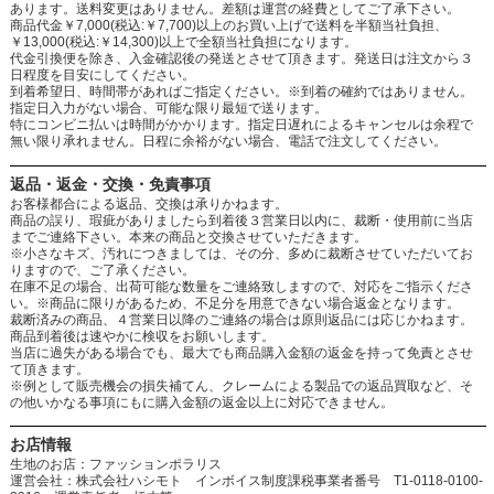
あります。送料変更はありません。差額は運営の経費としてご了承下さい。
商品代金￥7,000(税込:￥7,700)以上のお買い上げで送料を半額当社負担、
￥13,000(税込:￥14,300)以上で全額当社負担になります。
代金引換便を除き、入金確認後の発送とさせて頂きます。発送日は注文から３
日程度を目安にしてください。
到着希望日、時間帯があればご指定ください。※到着の確約ではありません。
指定日入力がない場合、可能な限り最短で送ります。
特にコンビニ払いは時間がかかります。指定日遅れによるキャンセルは余程で
無い限り承れません。日程に余裕がない場合、電話で注文してください。
返品・返金・交換・免責事項
お客様都合による返品、交換は承りかねます。
商品の誤り、瑕疵がありましたら到着後３営業日以内に、裁断・使用前に当店
までご連絡下さい。本来の商品と交換させていただきます。
※小さなキズ、汚れにつきましては、その分、多めに裁断させていただいてお
りますので、ご了承ください。
在庫不足の場合、出荷可能な数量をご連絡致しますので、対応をご指示くださ
い。※商品に限りがあるため、不足分を用意できない場合返金となります。
裁断済みの商品、４営業日以降のご連絡の場合は原則返品には応じかねます。
商品到着後は速やかに検収をお願いします。
当店に過失がある場合でも、最大でも商品購入金額の返金を持って免責とさせ
て頂きます。
※例として販売機会の損失補てん、クレームによる製品での返品買取など、そ
の他いかなる事項にもに購入金額の返金以上に対応できません。
お店情報
生地のお店：ファッションポラリス
運営会社：株式会社ハシモト インボイス制度課税事業者番号 T1-0118-0100-