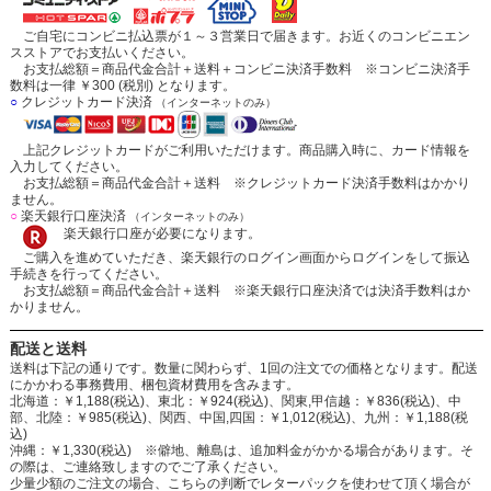
ご自宅にコンビニ払込票が１～３営業日で届きます。お近くのコンビニエン
スストアでお支払いください。
お支払総額＝商品代金合計＋送料＋コンビニ決済手数料 ※コンビニ決済手
数料は一律 ￥300 (税別) となります。
○
クレジットカード決済
（インターネットのみ）
上記クレジットカードがご利用いただけます。商品購入時に、カード情報を
入力してください。
お支払総額＝商品代金合計＋送料 ※クレジットカード決済手数料はかかり
ません。
○
楽天銀行口座決済
（インターネットのみ）
楽天銀行口座が必要になります。
ご購入を進めていただき、楽天銀行のログイン画面からログインをして振込
手続きを行ってください。
お支払総額＝商品代金合計＋送料 ※楽天銀行口座決済では決済手数料はか
かりません。
配送と送料
送料は下記の通りです。数量に関わらず、1回の注文での価格となります。配送
にかかわる事務費用、梱包資材費用を含みます。
北海道：￥1,188(税込)、東北：￥924(税込)、関東,甲信越：￥836(税込)、中
部、北陸：￥985(税込)、関西、中国,四国：￥1,012(税込)、九州：￥1,188(税
込)
沖縄：￥1,330(税込) ※僻地、離島は、追加料金がかかる場合があります。そ
の際は、ご連絡致しますのでご了承ください。
少量少額のご注文の場合、こちらの判断でレターパックを使わせて頂く場合が