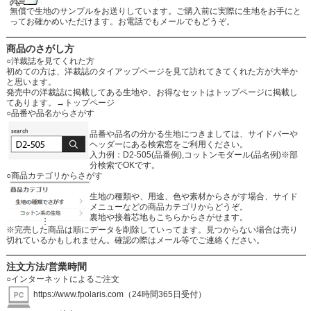
無償で生地のサンプルをお送りしています。ご購入前に実際に生地をお手にと
ってお確かめいただけます。お電話でもメールでもどうぞ。
商品のさがし方
○洋裁誌を見てくれた方
初めての方は、洋裁誌のタイアップページを見て訪れてきてくれた方が大半か
と思います。
発売中の洋裁誌に掲載してある生地や、お得なセットはトップページに掲載し
てあります。
→トップページ
○品番や品名からさがす
品番や品名の分かる生地につきましては、サイドバーや
ヘッダーにある検索窓をご利用ください。
入力例：D2-505(品番例),コットンモダール(品名例)※部
分検索でOKです。
○商品カテゴリからさがす
生地の種類や、用途、色や素材からさがす場合、サイド
メニューなどの商品カテゴリからどうぞ。
裏地や接着芯地もこちらからさがせます。
※完売した商品は順にデータを削除していってます。見つからない場合は売り
切れているかもしれません。確認の際はメール等でご連絡ください。
注文方法/営業時間
○インターネットによるご注文
https://www.fpolaris.com
（24時間365日受付）