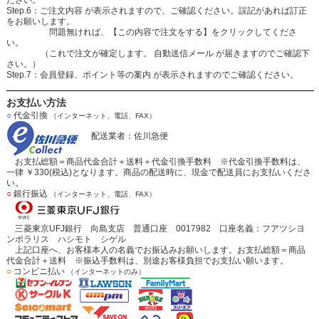
ださい。
Step.6：ご注文内容 が表示されますので、ご確認ください。誤記があれば訂正
をお願いします。
問題無ければ、【この内容で注文をする】をクリックしてくださ
い。
（これで注文が確定します。 自動送信メール が届きますのでご確認下
さい。）
Step.7：会員登録、ポイント等の案内 が表示されますのでご確認ください。
お支払い方法
○
代金引換
（インターネット、電話、FAX）
配送業者：佐川急便
お支払総額＝商品代金合計＋送料＋代金引換手数料 ※代金引換手数料は、
一律 ￥330(税込)となります。商品の配送時に、現金で配送員にお支払いくださ
い。
○
銀行振込
（インターネット、電話、FAX）
三菱東京UFJ銀行 向島支店 普通口座 0017982 口座名義：フアツシヨ
ンポラリス ハシモト シゲル
上記口座へ、お客様本人の名義でお振込みお願いします。お支払総額＝商品
代金合計＋送料 ※振込手数料は、別途お客様負担でお支払い願います。
○
コンビニ払い
（インターネットのみ）