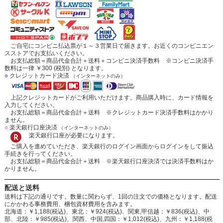
ご自宅にコンビニ払込票が１～３営業日で届きます。お近くのコンビニエン
スストアでお支払いください。
お支払総額＝商品代金合計＋送料＋コンビニ決済手数料 ※コンビニ決済手
数料は一律 ￥300 (税別) となります。
○
クレジットカード決済
（インターネットのみ）
上記クレジットカードがご利用いただけます。商品購入時に、カード情報を
入力してください。
お支払総額＝商品代金合計＋送料 ※クレジットカード決済手数料はかかり
ません。
○
楽天銀行口座決済
（インターネットのみ）
楽天銀行口座が必要になります。
ご購入を進めていただき、楽天銀行のログイン画面からログインをして振込
手続きを行ってください。
お支払総額＝商品代金合計＋送料 ※楽天銀行口座決済では決済手数料はか
かりません。
配送と送料
送料は下記の通りです。数量に関わらず、1回の注文での価格となります。配送
にかかわる事務費用、梱包資材費用を含みます。
北海道：￥1,188(税込)、東北：￥924(税込)、関東,甲信越：￥836(税込)、中
部、北陸：￥985(税込)、関西、中国,四国：￥1,012(税込)、九州：￥1,188(税