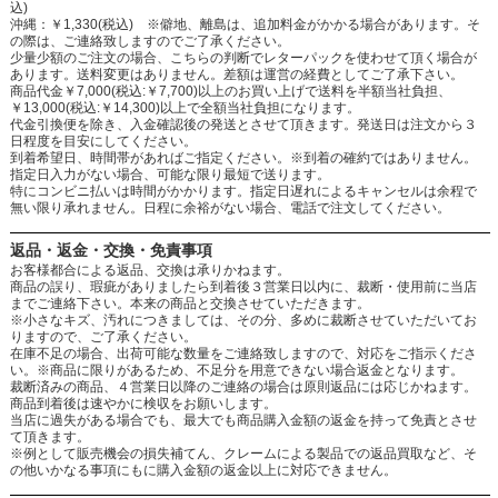
込)
沖縄：￥1,330(税込) ※僻地、離島は、追加料金がかかる場合があります。そ
の際は、ご連絡致しますのでご了承ください。
少量少額のご注文の場合、こちらの判断でレターパックを使わせて頂く場合が
あります。送料変更はありません。差額は運営の経費としてご了承下さい。
商品代金￥7,000(税込:￥7,700)以上のお買い上げで送料を半額当社負担、
￥13,000(税込:￥14,300)以上で全額当社負担になります。
代金引換便を除き、入金確認後の発送とさせて頂きます。発送日は注文から３
日程度を目安にしてください。
到着希望日、時間帯があればご指定ください。※到着の確約ではありません。
指定日入力がない場合、可能な限り最短で送ります。
特にコンビニ払いは時間がかかります。指定日遅れによるキャンセルは余程で
無い限り承れません。日程に余裕がない場合、電話で注文してください。
返品・返金・交換・免責事項
お客様都合による返品、交換は承りかねます。
商品の誤り、瑕疵がありましたら到着後３営業日以内に、裁断・使用前に当店
までご連絡下さい。本来の商品と交換させていただきます。
※小さなキズ、汚れにつきましては、その分、多めに裁断させていただいてお
りますので、ご了承ください。
在庫不足の場合、出荷可能な数量をご連絡致しますので、対応をご指示くださ
い。※商品に限りがあるため、不足分を用意できない場合返金となります。
裁断済みの商品、４営業日以降のご連絡の場合は原則返品には応じかねます。
商品到着後は速やかに検収をお願いします。
当店に過失がある場合でも、最大でも商品購入金額の返金を持って免責とさせ
て頂きます。
※例として販売機会の損失補てん、クレームによる製品での返品買取など、そ
の他いかなる事項にもに購入金額の返金以上に対応できません。