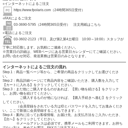
○インターネットによるご注文
https://www.fpolaris.com
（24時間365日受付）
○FAXによるご注文
03-3690-5795（24時間365日受付）
注文用紙はこちら
○電話によるご注文
03-3602-2123（平日、及び第2,第4土曜日 10:00～18:00）スタッフが
丁寧に対応致します。お気軽にご連絡ください。
※営業日の詳細は、WEBページにある営業日カレンダーにてご確認ください。
お問い合わせ対応、発送業務は営業日のみとなります。
インターネットによるご注文の流れ
Step.1：商品一覧ページ等から、ご希望の商品をクリックしてお選びくださ
い。
Step.2：商品詳細ページにて商品内容をご確認いただき、購入数を入力して
【カートに入れる】をクリックしてください。
Step.3：まだ他にご購入するものがあれば、【買い物を続ける】をクリック
し、お買い物を続けてください。
ご購入するものが他になければ、【購入手続きへ進む】をクリック
してください。
（会員登録をされている方はIDとパスワードを入力してお進みくださ
い。ここで新規に会員登録することもできます。）
Step.4：案内に沿ってお客様情報、お届け先、お支払方法をご入力いただき、
【次へ】をクリックしてください。
※メールアドレスは必須です。携帯メールもご利用できます。お持ち
でない方は、改めてお電話、FAXでご注文下さい。