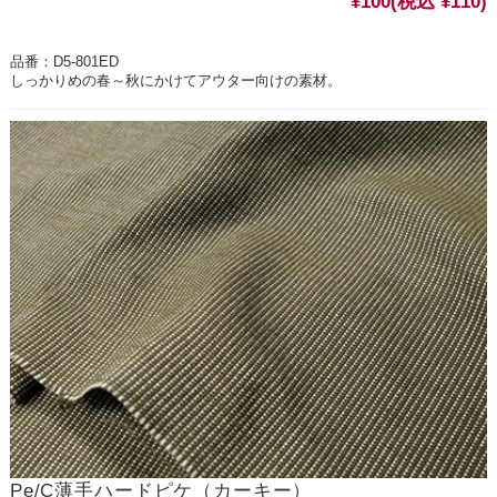
¥100
(税込 ¥110)
品番：D5-801ED
しっかりめの春～秋にかけてアウター向けの素材。
Pe/C薄手ハードピケ（カーキー）