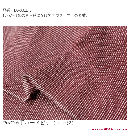
品番：D5-801BK
しっかりめの春～秋にかけてアウター向けの素材。
Pe/C薄手ハードピケ（エンジ）