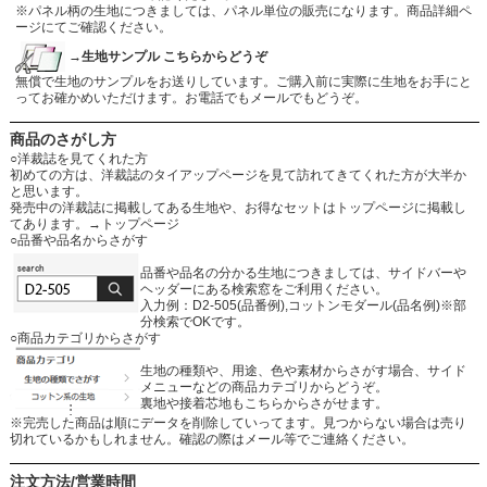
※パネル柄の生地につきましては、パネル単位の販売になります。商品詳細ペ
ージにてご確認ください。
→生地サンプル こちらからどうぞ
無償で生地のサンプルをお送りしています。ご購入前に実際に生地をお手にと
ってお確かめいただけます。お電話でもメールでもどうぞ。
商品のさがし方
○洋裁誌を見てくれた方
初めての方は、洋裁誌のタイアップページを見て訪れてきてくれた方が大半か
と思います。
発売中の洋裁誌に掲載してある生地や、お得なセットはトップページに掲載し
てあります。
→トップページ
○品番や品名からさがす
品番や品名の分かる生地につきましては、サイドバーや
ヘッダーにある検索窓をご利用ください。
入力例：D2-505(品番例),コットンモダール(品名例)※部
分検索でOKです。
○商品カテゴリからさがす
生地の種類や、用途、色や素材からさがす場合、サイド
メニューなどの商品カテゴリからどうぞ。
裏地や接着芯地もこちらからさがせます。
※完売した商品は順にデータを削除していってます。見つからない場合は売り
切れているかもしれません。確認の際はメール等でご連絡ください。
注文方法/営業時間