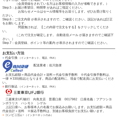
（会員登録をされている方はお客様情報の入力が省略できます。）
Step.5：お届け希望日、時間帯 があればご指定ください。
お知らせメールはセール情報等をお送りします。ぜひお受け取りく
ださい。
Step.6：ご注文内容 が表示されますので、ご確認ください。誤記があれば訂正
をお願いします。
問題無ければ、【この内容で注文をする】をクリックしてくださ
い。
（これで注文が確定します。 自動送信メール が届きますのでご確認下
さい。）
Step.7：会員登録、ポイント等の案内 が表示されますのでご確認ください。
お支払い方法
○
代金引換
（インターネット、電話、FAX）
配送業者：佐川急便
お支払総額＝商品代金合計＋送料＋代金引換手数料 ※代金引換手数料は、
一律 ￥330(税込)となります。商品の配送時に、現金で配送員にお支払いくださ
い。
○
銀行振込
（インターネット、電話、FAX）
三菱東京UFJ銀行 向島支店 普通口座 0017982 口座名義：フアツシヨ
ンポラリス ハシモト シゲル
上記口座へ、お客様本人の名義でお振込みお願いします。お支払総額＝商品
代金合計＋送料 ※振込手数料は、別途お客様負担でお支払い願います。
○
コンビニ払い
（インターネットのみ）