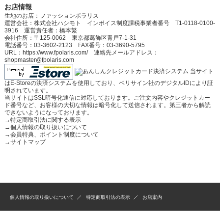
お店情報
生地のお店：ファッションポラリス
運営会社：株式会社ハシモト インボイス制度課税事業者番号 T1-0118-0100-
3916 運営責任者：橋本繁
会社住所：〒125-0062 東京都葛飾区青戸7-1-31
電話番号：03-3602-2123 FAX番号：03-3690-5795
URL：https://www.fpolaris.com/ 連絡先メールアドレス：
shopmaster@fpolaris.com
当サイト
はE-Storeの決済システムを使用しており、ベリサイン社のデジタルIDにより証
明されています。
当サイトはSSL暗号化通信に対応しております。ご注文内容やクレジットカー
ド番号など、お客様の大切な情報は暗号化して送信されます。第三者から解読
できないようになっております。
→
特定商取引法に関する表示
→
個人情報の取り扱いについて
→
会員特典、ポイント制度について
→
サイトマップ
個人情報の取り扱いについて
特定商取引法の表示
お店案内