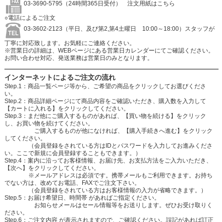
03-3690-5795（24時間365日受付）
注文用紙はこちら
○電話によるご注文
03-3602-2123（平日、及び第2,第4土曜日 10:00～18:00）スタッフが
丁寧に対応致します。お気軽にご連絡ください。
※営業日の詳細は、WEBページにある営業日カレンダーにてご確認ください。
お問い合わせ対応、発送業務は営業日のみとなります。
インターネットによるご注文の流れ
Step.1：商品一覧ページ等から、ご希望の商品をクリックしてお選びくださ
い。
Step.2：商品詳細ページにて商品内容をご確認いただき、購入数を入力して
【カートに入れる】をクリックしてください。
Step.3：まだ他にご購入するものがあれば、【買い物を続ける】をクリック
し、お買い物を続けてください。
ご購入するものが他になければ、【購入手続きへ進む】をクリック
してください。
（会員登録をされている方はIDとパスワードを入力してお進みくださ
い。ここで新規に会員登録することもできます。）
Step.4：案内に沿ってお客様情報、お届け先、お支払方法をご入力いただき、
【次へ】をクリックしてください。
※メールアドレスは必須です。携帯メールもご利用できます。お持ち
でない方は、改めてお電話、FAXでご注文下さい。
（会員登録をされている方はお客様情報の入力が省略できます。）
Step.5：お届け希望日、時間帯 があればご指定ください。
お知らせメールはセール情報等をお送りします。ぜひお受け取りく
ださい。
Step.6：ご注文内容 が表示されますので、ご確認ください。誤記があれば訂正