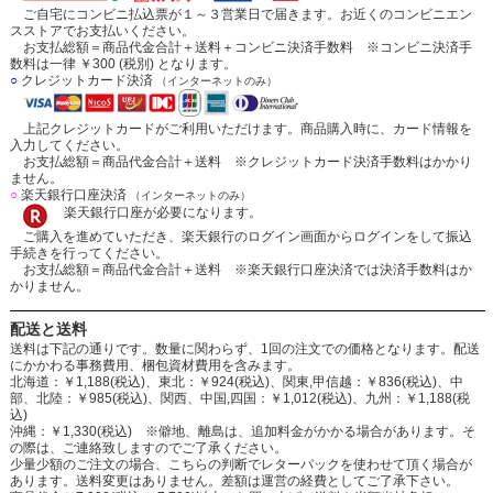
ご自宅にコンビニ払込票が１～３営業日で届きます。お近くのコンビニエン
スストアでお支払いください。
お支払総額＝商品代金合計＋送料＋コンビニ決済手数料 ※コンビニ決済手
数料は一律 ￥300 (税別) となります。
○
クレジットカード決済
（インターネットのみ）
上記クレジットカードがご利用いただけます。商品購入時に、カード情報を
入力してください。
お支払総額＝商品代金合計＋送料 ※クレジットカード決済手数料はかかり
ません。
○
楽天銀行口座決済
（インターネットのみ）
楽天銀行口座が必要になります。
ご購入を進めていただき、楽天銀行のログイン画面からログインをして振込
手続きを行ってください。
お支払総額＝商品代金合計＋送料 ※楽天銀行口座決済では決済手数料はか
かりません。
配送と送料
送料は下記の通りです。数量に関わらず、1回の注文での価格となります。配送
にかかわる事務費用、梱包資材費用を含みます。
北海道：￥1,188(税込)、東北：￥924(税込)、関東,甲信越：￥836(税込)、中
部、北陸：￥985(税込)、関西、中国,四国：￥1,012(税込)、九州：￥1,188(税
込)
沖縄：￥1,330(税込) ※僻地、離島は、追加料金がかかる場合があります。そ
の際は、ご連絡致しますのでご了承ください。
少量少額のご注文の場合、こちらの判断でレターパックを使わせて頂く場合が
あります。送料変更はありません。差額は運営の経費としてご了承下さい。