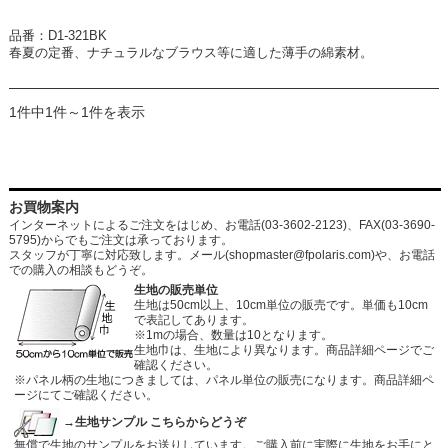
品番：D1-321BK
春夏の定番、ナチュラルなブラウス等に適した薄手の綿素材。
1件中1件～1件を表示
お買物案内
インターネットによるご注文をはじめ、お電話(03-3602-2123)、FAX(03-3690-
5795)からでもご注文は承っております。
スタッフが丁寧に対応致します。メール
(shopmaster@fpolaris.com)
や、お電話
での購入の相談もどうぞ。
生地の販売単位
生地は50cm以上、10cm単位の販売です。単価も10cm
で表記してあります。
※1mの場合、数量は10となります。
生地巾は、生地により異なります。商品詳細ページでご
確認ください。
※パネル柄の生地につきましては、パネル単位の販売になります。商品詳細ペ
ージにてご確認ください。
→生地サンプル こちらからどうぞ
無償で生地のサンプルをお送りしています。ご購入前に実際に生地をお手にと