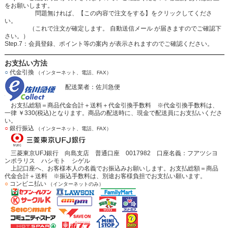
をお願いします。
問題無ければ、【この内容で注文をする】をクリックしてくださ
い。
（これで注文が確定します。 自動送信メール が届きますのでご確認下
さい。）
Step.7：会員登録、ポイント等の案内 が表示されますのでご確認ください。
お支払い方法
○
代金引換
（インターネット、電話、FAX）
配送業者：佐川急便
お支払総額＝商品代金合計＋送料＋代金引換手数料 ※代金引換手数料は、
一律 ￥330(税込)となります。商品の配送時に、現金で配送員にお支払いくださ
い。
○
銀行振込
（インターネット、電話、FAX）
三菱東京UFJ銀行 向島支店 普通口座 0017982 口座名義：フアツシヨ
ンポラリス ハシモト シゲル
上記口座へ、お客様本人の名義でお振込みお願いします。お支払総額＝商品
代金合計＋送料 ※振込手数料は、別途お客様負担でお支払い願います。
○
コンビニ払い
（インターネットのみ）