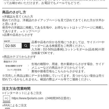
ってお確かめいただけます。お電話でもメールでもどうぞ。
商品のさがし方
○洋裁誌を見てくれた方
初めての方は、洋裁誌のタイアップページを見て訪れてきてくれた方が大半か
と思います。
発売中の洋裁誌に掲載してある生地や、お得なセットはトップページに掲載し
てあります。
→トップページ
○品番や品名からさがす
品番や品名の分かる生地につきましては、サイドバーや
ヘッダーにある検索窓をご利用ください。
入力例：D2-505(品番例),コットンモダール(品名例)※部
分検索でOKです。
○商品カテゴリからさがす
生地の種類や、用途、色や素材からさがす場合、サイド
メニューなどの商品カテゴリからどうぞ。
裏地や接着芯地もこちらからさがせます。
※完売した商品は順にデータを削除していってます。見つからない場合は売り
切れているかもしれません。確認の際はメール等でご連絡ください。
注文方法/営業時間
○インターネットによるご注文
https://www.fpolaris.com
（24時間365日受付）
○FAXによるご注文