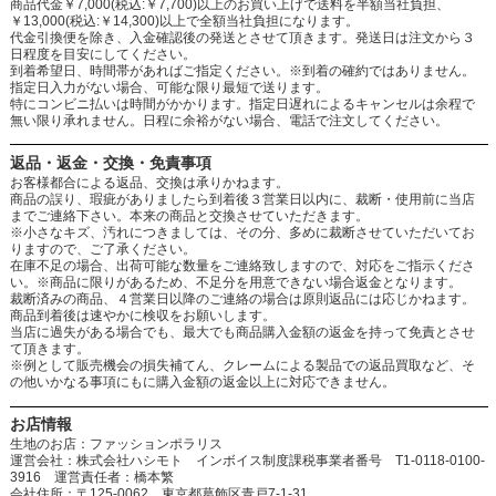
商品代金￥7,000(税込:￥7,700)以上のお買い上げで送料を半額当社負担、
￥13,000(税込:￥14,300)以上で全額当社負担になります。
代金引換便を除き、入金確認後の発送とさせて頂きます。発送日は注文から３
日程度を目安にしてください。
到着希望日、時間帯があればご指定ください。※到着の確約ではありません。
指定日入力がない場合、可能な限り最短で送ります。
特にコンビニ払いは時間がかかります。指定日遅れによるキャンセルは余程で
無い限り承れません。日程に余裕がない場合、電話で注文してください。
返品・返金・交換・免責事項
お客様都合による返品、交換は承りかねます。
商品の誤り、瑕疵がありましたら到着後３営業日以内に、裁断・使用前に当店
までご連絡下さい。本来の商品と交換させていただきます。
※小さなキズ、汚れにつきましては、その分、多めに裁断させていただいてお
りますので、ご了承ください。
在庫不足の場合、出荷可能な数量をご連絡致しますので、対応をご指示くださ
い。※商品に限りがあるため、不足分を用意できない場合返金となります。
裁断済みの商品、４営業日以降のご連絡の場合は原則返品には応じかねます。
商品到着後は速やかに検収をお願いします。
当店に過失がある場合でも、最大でも商品購入金額の返金を持って免責とさせ
て頂きます。
※例として販売機会の損失補てん、クレームによる製品での返品買取など、そ
の他いかなる事項にもに購入金額の返金以上に対応できません。
お店情報
生地のお店：ファッションポラリス
運営会社：株式会社ハシモト インボイス制度課税事業者番号 T1-0118-0100-
3916 運営責任者：橋本繁
会社住所：〒125-0062 東京都葛飾区青戸7-1-31