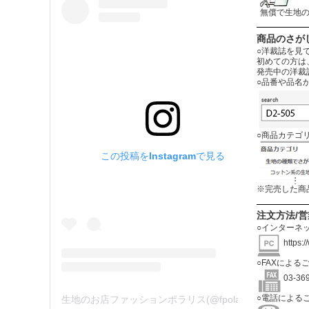
無償で生地
商品のさが
○洋裁誌を見
初めての方は
発売中の洋裁
○品番や品名
○商品カテゴ
この投稿をInstagramで見る
※完売した商
注文方法/
○インターネ
https:
○FAXによる
03-3
○電話による
生地のお店ファッションポラリス(@fpolaris_textile)がシェアした投稿