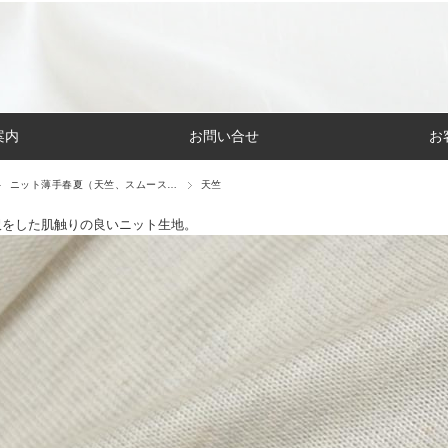
案内
お問い合せ
お
ニット薄手春夏（天竺、スムース…
天竺
沢をした肌触りの良いニット生地。