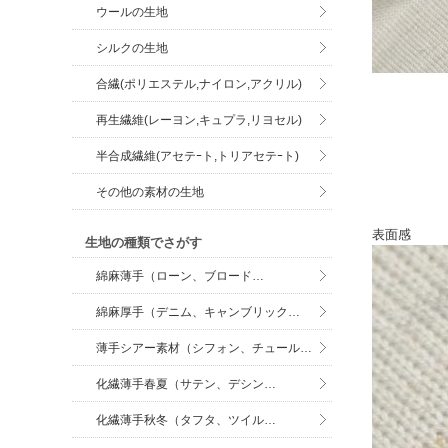
ウールの生地
シルクの生地
合繊(ポリエステル,ナイロン,アクリル)
再生繊維(レーヨン,キュプラ,リヨセル)
半合成繊維(アセテｰト,トリアセテｰト)
その他の素材の生地
表面感
生地の種類でさがす
綿麻薄手（ローン、ブロード…
綿麻厚手（デニム、キャンブリック…
薄手シアー素材（シフォン、チュール…
化繊薄手春夏（サテン、デシン…
化繊薄手秋冬（タフタ、ツイル…