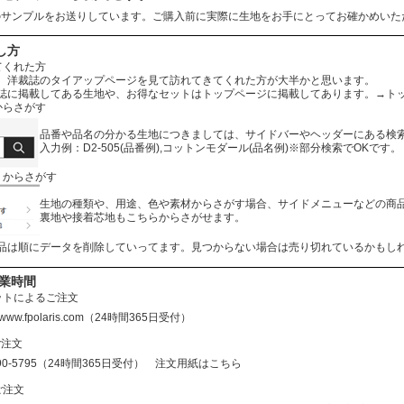
のサンプルをお送りしています。ご購入前に実際に生地をお手にとってお確かめいた
し方
てくれた方
、洋裁誌のタイアップページを見て訪れてきてくれた方が大半かと思います。
誌に掲載してある生地や、お得なセットはトップページに掲載してあります。
→ト
からさがす
品番や品名の分かる生地につきましては、サイドバーやヘッダーにある検
入力例：D2-505(品番例),コットンモダール(品名例)※部分検索でOKです。
リからさがす
生地の種類や、用途、色や素材からさがす場合、サイドメニューなどの商
裏地や接着芯地もこちらからさがせます。
品は順にデータを削除していってます。見つからない場合は売り切れているかもし
営業時間
ットによるご注文
//www.fpolaris.com
（24時間365日受付）
ご注文
690-5795（24時間365日受付）
注文用紙はこちら
ご注文