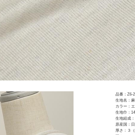
品番：Z6-2
生地名：麻
カラー：エ
生地巾：14
生地組成：
原産国：日
厚さ：３（