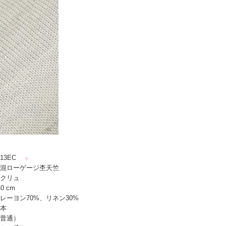
13EC
●
混ローゲージ杢天竺
クリュ
0 cm
レーヨン70%、リネン30%
本
普通）