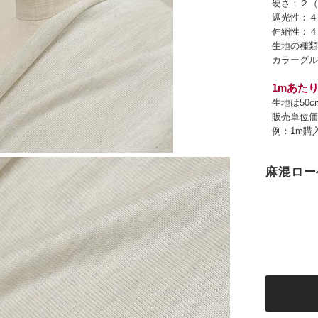
硬さ：２（
遮光性：４
伸縮性：４
生地の種類
カラーグル
1mあたり
生地は50
販売単位価
例：1m購
麻混ロー