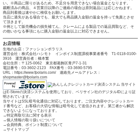
い。※商品に限りがあるため、不足分を用意できない場合返金となります。
裁断済みの商品、４営業日以降のご連絡の場合は原則返品には応じかねます。
商品到着後は速やかに検収をお願いします。
当店に過失がある場合でも、最大でも商品購入金額の返金を持って免責とさせ
て頂きます。
※例として販売機会の損失補てん、クレームによる製品での返品買取など、そ
の他いかなる事項にもに購入金額の返金以上に対応できません。
お店情報
生地のお店：ファッションポラリス
運営会社：株式会社ハシモト インボイス制度課税事業者番号 T1-0118-0100-
3916 運営責任者：橋本繁
会社住所：〒125-0062 東京都葛飾区青戸7-1-31
電話番号：03-3602-2123 FAX番号：03-3690-5795
URL：https://www.fpolaris.com/ 連絡先メールアドレス：
shopmaster@fpolaris.com
当サイト
はE-Storeの決済システムを使用しており、ベリサイン社のデジタルIDにより証
明されています。
当サイトはSSL暗号化通信に対応しております。ご注文内容やクレジットカー
ド番号など、お客様の大切な情報は暗号化して送信されます。第三者から解読
できないようになっております。
→
特定商取引法に関する表示
→
個人情報の取り扱いについて
→
会員特典、ポイント制度について
→
サイトマップ