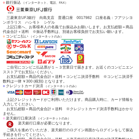
○
銀行振込
（インターネット、電話、FAX）
三菱東京UFJ銀行 向島支店 普通口座 0017982 口座名義：フアツシヨ
ンポラリス ハシモト シゲル
上記口座へ、お客様本人の名義でお振込みお願いします。お支払総額＝商品
代金合計＋送料 ※振込手数料は、別途お客様負担でお支払い願います。
○
コンビニ払い
（インターネットのみ）
ご自宅にコンビニ払込票が１～３営業日で届きます。お近くのコンビニエン
スストアでお支払いください。
お支払総額＝商品代金合計＋送料＋コンビニ決済手数料 ※コンビニ決済手
数料は一律 ￥300 (税別) となります。
○
クレジットカード決済
（インターネットのみ）
上記クレジットカードがご利用いただけます。商品購入時に、カード情報を
入力してください。
お支払総額＝商品代金合計＋送料 ※クレジットカード決済手数料はかかり
ません。
○
楽天銀行口座決済
（インターネットのみ）
楽天銀行口座が必要になります。
ご購入を進めていただき、楽天銀行のログイン画面からログインをして振込
手続きを行ってください。