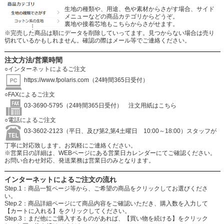
生地の種類や、用途、色や素材からさがす場合、サイド
メニューなどの商品カテゴリからどうぞ。
裏地や接着芯地もこちらからさがせます。
※完売した商品は順にデータを削除していってます。見つからない場合は売り
切れているかもしれません。確認の際はメール等でご連絡ください。
注文方法/営業時間
○インターネットによるご注文
https://www.fpolaris.com
（24時間365日受付）
○FAXによるご注文
03-3690-5795（24時間365日受付）
注文用紙はこちら
○電話によるご注文
03-3602-2123（平日、及び第2,第4土曜日 10:00～18:00）スタッフが
丁寧に対応致します。お気軽にご連絡ください。
※営業日の詳細は、WEBページにある営業日カレンダーにてご確認ください。
お問い合わせ対応、発送業務は営業日のみとなります。
インターネットによるご注文の流れ
Step.1：商品一覧ページ等から、ご希望の商品をクリックしてお選びくださ
い。
Step.2：商品詳細ページにて商品内容をご確認いただき、購入数を入力して
【カートに入れる】をクリックしてください。
Step.3：まだ他にご購入するものがあれば、【買い物を続ける】をクリック