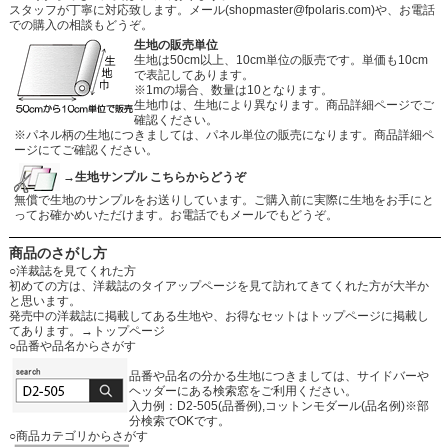
スタッフが丁寧に対応致します。メール
(shopmaster@fpolaris.com)
や、お電話
での購入の相談もどうぞ。
生地の販売単位
生地は50cm以上、10cm単位の販売です。単価も10cm
で表記してあります。
※1mの場合、数量は10となります。
生地巾は、生地により異なります。商品詳細ページでご
確認ください。
※パネル柄の生地につきましては、パネル単位の販売になります。商品詳細ペ
ージにてご確認ください。
→生地サンプル こちらからどうぞ
無償で生地のサンプルをお送りしています。ご購入前に実際に生地をお手にと
ってお確かめいただけます。お電話でもメールでもどうぞ。
商品のさがし方
○洋裁誌を見てくれた方
初めての方は、洋裁誌のタイアップページを見て訪れてきてくれた方が大半か
と思います。
発売中の洋裁誌に掲載してある生地や、お得なセットはトップページに掲載し
てあります。
→トップページ
○品番や品名からさがす
品番や品名の分かる生地につきましては、サイドバーや
ヘッダーにある検索窓をご利用ください。
入力例：D2-505(品番例),コットンモダール(品名例)※部
分検索でOKです。
○商品カテゴリからさがす