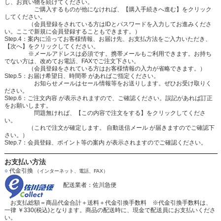
し、お買い物を続けてください。
ご購入するものが他になければ、【購入手続きへ進む】をクリック
してください。
（会員登録をされている方はIDとパスワードを入力してお進みくださ
い。ここで新規に会員登録することもできます。）
Step.4：案内に沿ってお客様情報、お届け先、お支払方法をご入力いただき、
【次へ】をクリックしてください。
※メールアドレスは必須です。携帯メールもご利用できます。お持ち
でない方は、改めてお電話、FAXでご注文下さい。
（会員登録をされている方はお客様情報の入力が省略できます。）
Step.5：お届け希望日、時間帯 があればご指定ください。
お知らせメールはセール情報等をお送りします。ぜひお受け取りく
ださい。
Step.6：ご注文内容 が表示されますので、ご確認ください。誤記があれば訂正
をお願いします。
問題無ければ、【この内容で注文をする】をクリックしてくださ
い。
（これで注文が確定します。 自動送信メール が届きますのでご確認下
さい。）
Step.7：会員登録、ポイント等の案内 が表示されますのでご確認ください。
お支払い方法
○
代金引換
（インターネット、電話、FAX）
配送業者：佐川急便
お支払総額＝商品代金合計＋送料＋代金引換手数料 ※代金引換手数料は、
一律 ￥330(税込)となります。商品の配送時に、現金で配送員にお支払いくださ
い。