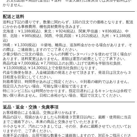
お支払総額＝商品代金合計＋送料 ※楽天銀行口座決済では決済手数料はか
かりません。
配送と送料
送料は下記の通りです。数量に関わらず、1回の注文での価格となります。配送
にかかわる事務費用、梱包資材費用を含みます。
北海道：￥1,188(税込)、東北：￥924(税込)、関東,甲信越：￥836(税込)、中
部、北陸：￥985(税込)、関西、中国,四国：￥1,012(税込)、九州：￥1,188(税
込)
沖縄：￥1,330(税込) ※僻地、離島は、追加料金がかかる場合があります。そ
の際は、ご連絡致しますのでご了承ください。
少量少額のご注文の場合、こちらの判断でレターパックを使わせて頂く場合が
あります。送料変更はありません。差額は運営の経費としてご了承下さい。
商品代金￥7,000(税込:￥7,700)以上のお買い上げで送料を半額当社負担、
￥13,000(税込:￥14,300)以上で全額当社負担になります。
代金引換便を除き、入金確認後の発送とさせて頂きます。発送日は注文から３
日程度を目安にしてください。
到着希望日、時間帯があればご指定ください。※到着の確約ではありません。
指定日入力がない場合、可能な限り最短で送ります。
特にコンビニ払いは時間がかかります。指定日遅れによるキャンセルは余程で
無い限り承れません。日程に余裕がない場合、電話で注文してください。
返品・返金・交換・免責事項
お客様都合による返品、交換は承りかねます。
商品の誤り、瑕疵がありましたら到着後３営業日以内に、裁断・使用前に当店
までご連絡下さい。本来の商品と交換させていただきます。
※小さなキズ、汚れにつきましては、その分、多めに裁断させていただいてお
りますので、ご了承ください。
在庫不足の場合、出荷可能な数量をご連絡致しますので、対応をご指示くださ