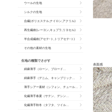
ウールの生地
シルクの生地
合繊(ポリエステル,ナイロン,アクリル)
再生繊維(レーヨン,キュプラ,リヨセル)
半合成繊維(アセテｰト,トリアセテｰト)
その他の素材の生地
生地の種類でさがす
表面感
綿麻薄手（ローン、ブロード…
綿麻厚手（デニム、キャンブリック…
薄手シアー素材（シフォン、チュール…
化繊薄手春夏（サテン、デシン…
化繊薄手秋冬（タフタ、ツイル…