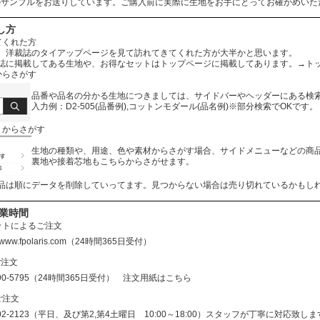
のサンプルをお送りしています。ご購入前に実際に生地をお手にとってお確かめいた
し方
てくれた方
、洋裁誌のタイアップページを見て訪れてきてくれた方が大半かと思います。
誌に掲載してある生地や、お得なセットはトップページに掲載してあります。
→ト
からさがす
品番や品名の分かる生地につきましては、サイドバーやヘッダーにある検
入力例：D2-505(品番例),コットンモダール(品名例)※部分検索でOKです。
リからさがす
生地の種類や、用途、色や素材からさがす場合、サイドメニューなどの商
裏地や接着芯地もこちらからさがせます。
品は順にデータを削除していってます。見つからない場合は売り切れているかもし
営業時間
ットによるご注文
//www.fpolaris.com
（24時間365日受付）
ご注文
690-5795（24時間365日受付）
注文用紙はこちら
ご注文
602-2123（平日、及び第2,第4土曜日 10:00～18:00）スタッフが丁寧に対応