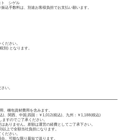
モト シゲル
振込手数料は、別途お客様負担でお支払い願います。
いください。
税別) となります。
。
ださい。
費用、梱包資材費用を含みます。
)、関西、中国,四国：￥1,012(税込)、九州：￥1,188(税込)
致しますのでご了承ください。
更はありません。差額は運営の経費としてご了承下さい。
,300)以上で全額当社負担になります。
てください。
場合、可能な限り最短で送ります。