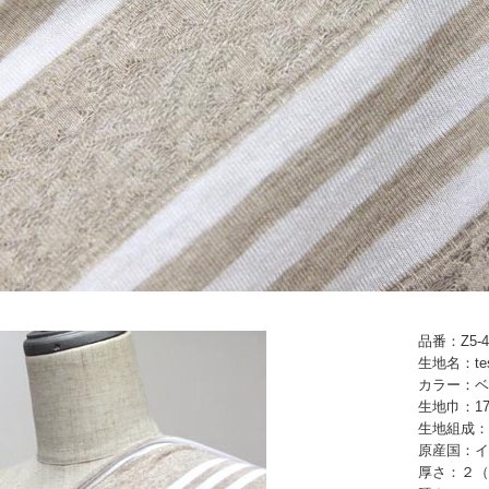
品番：Z5-4
生地名：te
カラー：ベ
生地巾：17
生地組成：
原産国：イ
厚さ：２（