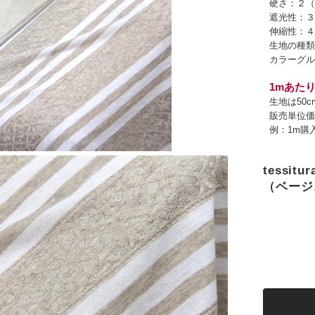
硬さ：２（
遮光性：３
伸縮性：４
生地の種類
カラーグル
1mあたり
生地は50
販売単位価
例：1m購
tessi
（ベージ