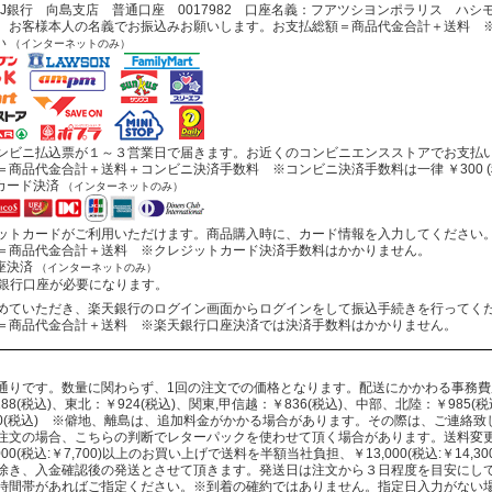
J銀行 向島支店 普通口座 0017982 口座名義：フアツシヨンポラリス ハシ
お客様本人の名義でお振込みお願いします。お支払総額＝商品代金合計＋送料 ※
い
（インターネットのみ）
ビニ払込票が１～３営業日で届きます。お近くのコンビニエンスストアでお支払
商品代金合計＋送料＋コンビニ決済手数料 ※コンビニ決済手数料は一律 ￥300 (
カード決済
（インターネットのみ）
トカードがご利用いただけます。商品購入時に、カード情報を入力してください
商品代金合計＋送料 ※クレジットカード決済手数料はかかりません。
座決済
（インターネットのみ）
行口座が必要になります。
ていただき、楽天銀行のログイン画面からログインをして振込手続きを行ってく
商品代金合計＋送料 ※楽天銀行口座決済では決済手数料はかかりません。
通りです。数量に関わらず、1回の注文での価格となります。配送にかかわる事務
88(税込)、東北：￥924(税込)、関東,甲信越：￥836(税込)、中部、北陸：￥985(税込
330(税込) ※僻地、離島は、追加料金がかかる場合があります。その際は、ご連絡
注文の場合、こちらの判断でレターパックを使わせて頂く場合があります。送料変
000(税込:￥7,700)以上のお買い上げで送料を半額当社負担、￥13,000(税込:￥14
除き、入金確認後の発送とさせて頂きます。発送日は注文から３日程度を目安にし
時間帯があればご指定ください。※到着の確約ではありません。指定日入力がない