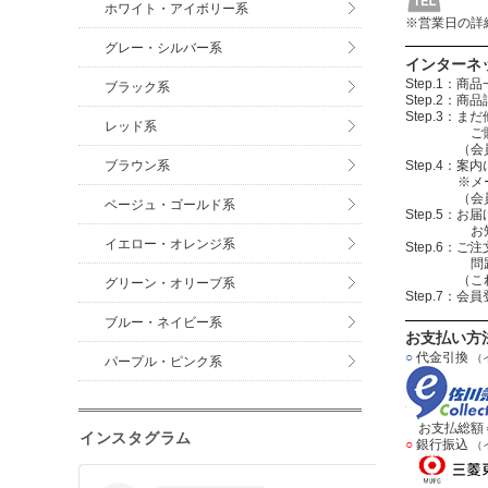
ホワイト・アイボリー系
※営業日の詳
グレー・シルバー系
インターネ
Step.1
ブラック系
Step.2
Step.3
レッド系
ご購入する
（会員登録を
ブラウン系
Step.4
※メールアド
（会員登録
ベージュ・ゴールド系
Step.5：
お知らせメ
イエロー・オレンジ系
Step.6
問題無けれ
（これで注
グリーン・オリーブ系
Step.7：
ブルー・ネイビー系
お支払い方
○
代金引換
（
パープル・ピンク系
お支払総額＝
インスタグラム
○
銀行振込
（