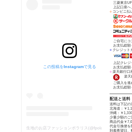
三菱東京UF
上記口座へ、
○
コンビニ払
ご自宅にコン
お支払総額＝
○
クレジット
上記クレジッ
この投稿をInstagramで見る
お支払総額＝
○
楽天銀行口
楽天銀
ご購入を進め
お支払総額＝
配送と送料
送料は下記の
北海道：￥1,1
沖縄：￥1,
少量少額のご
商品代金￥7,
代金引換便を
生地のお店ファッションポラリス(@fpolaris_textile)がシェアした投稿
到着希望日、