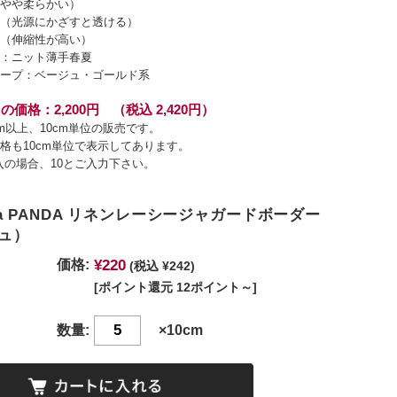
やや柔らかい）
（光源にかざすと透ける）
（伸縮性が高い）
：ニット薄手春夏
ープ：ベージュ・ゴールド系
の価格：2,200円 （税込 2,420円）
cm以上、10cm単位の販売です。
格も10cm単位で表示してあります。
入の場合、10とご入力下さい。
tura PANDA リネンレーシージャガードボーダー
ュ）
¥220
価格:
(税込 ¥242)
[ポイント還元 12ポイント～]
数量:
×10cm