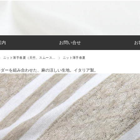
案内
お問い合せ
お
ニット薄手春夏（天竺、スムース…
ニット薄手春夏
ーダーを組み合わせた、麻の涼しい生地。イタリア製。