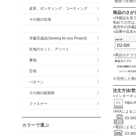
無償で生地
皮革、ボンディング、コーティング
商品のさが
○洋裁誌を見
その他の生地
初めての方は
発売中の洋裁
○品番や品名
洋服完成品(Sewing for you Project)
生地のセット、アソート
○商品カテゴ
裏地
芯地
※完売した商
パターン
注文方法/
その他の副資材
○インターネ
https:
ファスナー
○FAXによる
03-3
カラーで選ぶ
○電話による
03-3