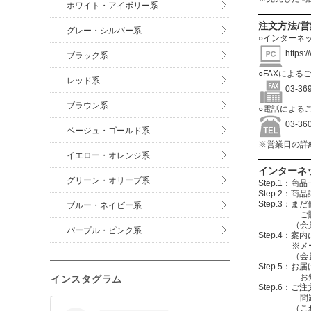
ホワイト・アイボリー系
注文方法/
グレー・シルバー系
○インターネ
https:
ブラック系
○FAXによる
レッド系
03-3
ブラウン系
○電話による
03-3
ベージュ・ゴールド系
※営業日の詳
イエロー・オレンジ系
インターネ
グリーン・オリーブ系
Step.1
Step.2
Step.3
ブルー・ネイビー系
ご購入する
（会員登録を
パープル・ピンク系
Step.4
※メールアド
（会員登録
Step.5：
お知らせメ
インスタグラム
Step.6
問題無けれ
（これで注