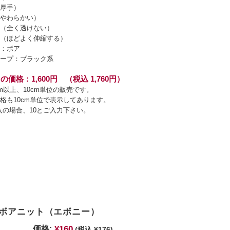
厚手）
やわらかい）
（全く透けない）
（ほどよく伸縮する）
：ボア
ープ：ブラック系
の価格：1,600円 （税込 1,760円）
cm以上、10cm単位の販売です。
格も10cm単位で表示してあります。
入の場合、10とご入力下さい。
ボアニット（エボニー）
¥160
価格:
(税込 ¥176)