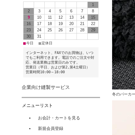
1
2
3
4
5
6
7
8
9
10
11
12
13
14
15
16
17
18
19
20
21
22
23
24
25
26
27
28
29
30
31
■
■
今日
定休日
インターネット、FAXでのお買物は、いつ
でもご利用できます。電話でのご注文や対
応、発送業務は営業日のみです。
営業日（平日、および第2,第4土曜日）
営業時間10:00～18:00
企業向け縫製サービス
冬のパーカ
メニューリスト
お会計・カートを見る
新規会員登録