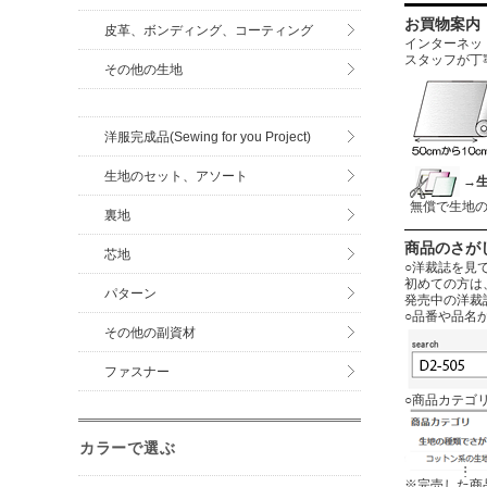
お買物案内
皮革、ボンディング、コーティング
インターネットに
スタッフが丁
その他の生地
洋服完成品(Sewing for you Project)
生地のセット、アソート
→
無償で生地
裏地
商品のさが
芯地
○洋裁誌を見
初めての方は
パターン
発売中の洋裁
○品番や品名
その他の副資材
ファスナー
○商品カテゴ
カラーで選ぶ
※完売した商