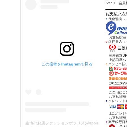
Step.7：
お支払い方
○
代金引換
（
お支払総額＝
○
銀行振込
（
三菱東京UF
上記口座へ、
この投稿をInstagramで見る
○
コンビニ払
ご自宅にコン
お支払総額＝
○
クレジット
上記クレジッ
お支払総額＝
○
楽天銀行口
生地のお店ファッションポラリス(@fpolaris_textile)がシェアした投稿
楽天銀