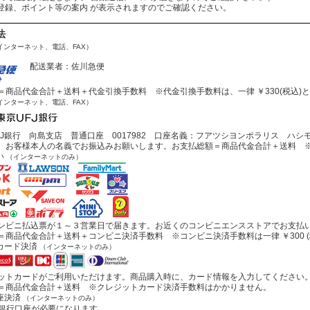
会員登録、ポイント等の案内 が表示されますのでご確認ください。
法
インターネット、電話、FAX）
配送業者：佐川急便
商品代金合計＋送料＋代金引換手数料 ※代金引換手数料は、一律 ￥330(税込)
インターネット、電話、FAX）
J銀行 向島支店 普通口座 0017982 口座名義：フアツシヨンポラリス ハシ
お客様本人の名義でお振込みお願いします。お支払総額＝商品代金合計＋送料 ※
い
（インターネットのみ）
ビニ払込票が１～３営業日で届きます。お近くのコンビニエンスストアでお支払
商品代金合計＋送料＋コンビニ決済手数料 ※コンビニ決済手数料は一律 ￥300 (
カード決済
（インターネットのみ）
トカードがご利用いただけます。商品購入時に、カード情報を入力してください
商品代金合計＋送料 ※クレジットカード決済手数料はかかりません。
座決済
（インターネットのみ）
行口座が必要になります。