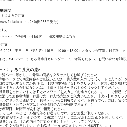
営業時間
ットによるご注文
//www.fpolaris.com
（24時間365日受付）
ご注文
690-5795（24時間365日受付）
注文用紙はこちら
ご注文
602-2123（平日、及び第2,第4土曜日 10:00～18:00）スタッフが丁寧に対応
細は、WEBページにある営業日カレンダーにてご確認ください。お問い合わせ対応
ットによるご注文の流れ
：商品一覧ページ等から、ご希望の商品をクリックしてお選びください。
：商品詳細ページにて商品内容をご確認いただき、購入数を入力して【カートに入れる】
：まだ他にご購入するものがあれば、【買い物を続ける】をクリックし、お買い物を続け
ものが他になければ、【購入手続きへ進む】をクリックしてください。
されている方はIDとパスワードを入力してお進みください。ここで新規に会
：案内に沿ってお客様情報、お届け先、お支払方法をご入力いただき、【次へ】をクリッ
レスは必須です。携帯メールもご利用できます。お持ちでない方は、改めてお
をされている方はお客様情報の入力が省略できます。）
お届け希望日、時間帯 があればご指定ください。
ールはセール情報等をお送りします。ぜひお受け取りください。
：ご注文内容 が表示されますので、ご確認ください。誤記があれば訂正をお願いします。
ば、【この内容で注文をする】をクリックしてください。
文が確定します。 自動送信メール が届きますのでご確認下さい。）