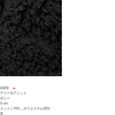
01EB
●
アリーボアニット
ボニー
5 cm
コットン70%、ポリエステル30%
本