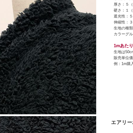
厚さ：５（
硬さ：１（
遮光性：５
伸縮性：３
生地の種類
カラーグル
1mあたり
生地は50
販売単位価
例：1m購
エアリー