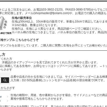
よるご注文をはじめ、お電話(03-3602-2123)、FAX(03-3690-5795)から
寧に対応致します。メール
(shopmaster@fpolaris.com)
や、お電話での購入の相談も
生地の販売単位
生地は50cm以上、10cm単位の販売です。単価も10cmで表記してありま
※1mの場合、数量は10となります。
生地巾は、生地により異なります。商品詳細ページでご確認ください。
※パネル柄の生地につきましては、パネル単位の販売になります。商品詳
生地サンプル こちらからどうぞ
のサンプルをお送りしています。ご購入前に実際に生地をお手にとってお確かめいた
し方
てくれた方
、洋裁誌のタイアップページを見て訪れてきてくれた方が大半かと思います。
誌に掲載してある生地や、お得なセットはトップページに掲載してあります。
→ト
からさがす
品番や品名の分かる生地につきましては、サイドバーやヘッダーにある検
入力例：D2-505(品番例),コットンモダール(品名例)※部分検索でOKです。
リからさがす
生地の種類や、用途、色や素材からさがす場合、サイドメニューなどの商
裏地や接着芯地もこちらからさがせます。
品は順にデータを削除していってます。見つからない場合は売り切れているかもし