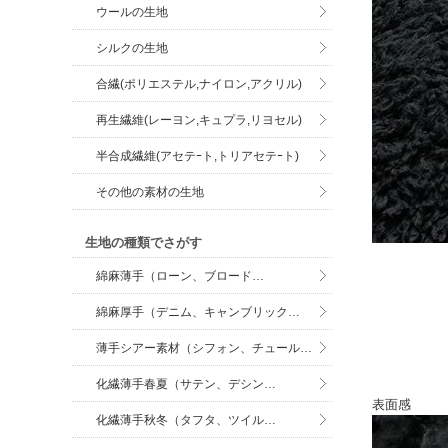
ウールの生地
シルクの生地
合繊(ポリエステル,ナイロン,アクリル)
再生繊維(レーヨン,キュプラ,リヨセル)
半合成繊維(アセテｰト,トリアセテｰト)
その他の素材の生地
生地の種類でさがす
綿麻薄手（ローン、ブロード…
綿麻厚手（デニム、キャンブリック…
薄手シアー素材（シフォン、チュール…
化繊薄手春夏（サテン、デシン…
表面感
化繊薄手秋冬（タフタ、ツイル…