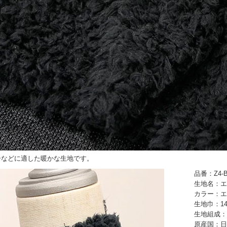
ーなどに適した暖かな生地です。
品番：Z4-B
生地名：エ
カラー：エ
生地巾：14
生地組成：
原産国：日