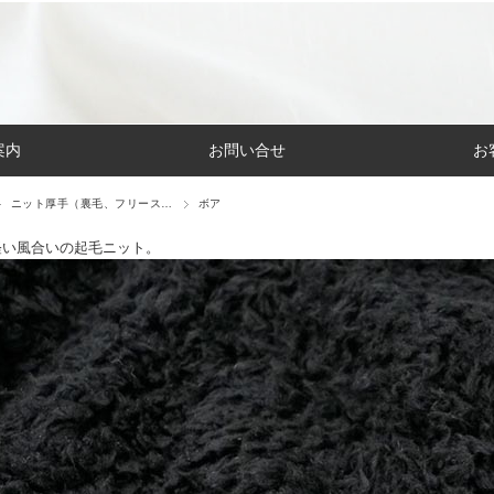
案内
お問い合せ
お
ニット厚手（裏毛、フリース…
ボア
軽い風合いの起毛ニット。