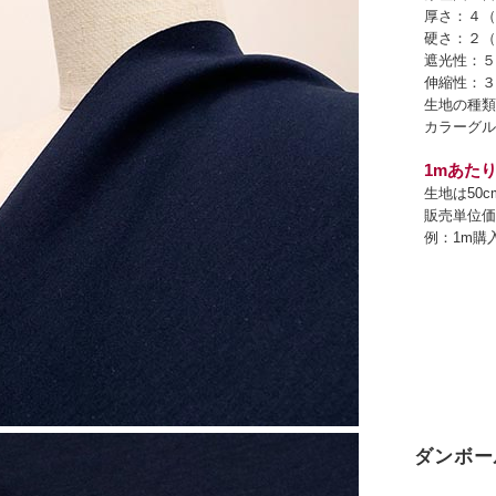
厚さ：４（
硬さ：２（
遮光性：５
伸縮性：３
生地の種類
カラーグル
1mあたり
生地は50
販売単位価
例：1m購
ダンボー