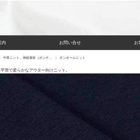
案内
お問い合せ
お
中厚ニット、伸縮素材（ポンチ…
ダンボールニット
、平滑で柔らかなアウター向けニット。