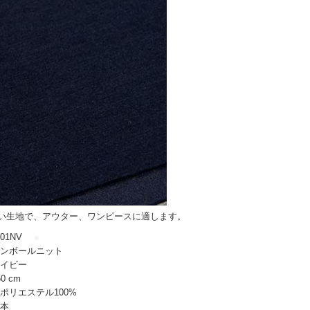
い生地で、アウター、ワンピースに適します。
01NV
●
ンボールニット
イビー
0 cm
ポリエステル100%
本