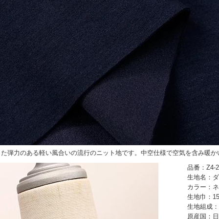
した弾力のある軽い風合いの流行のニット地です。中空仕様で空気を含み暖か
品番：Z4-2
生地名：ダ
カラー：ネ
生地巾：15
生地組成：
原産国：日